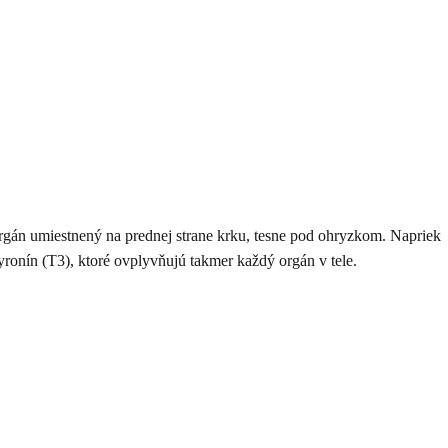
 orgán umiestnený na prednej strane krku, tesne pod ohryzkom. Napriek
yronín (T3), ktoré ovplyvňujú takmer každý orgán v tele.