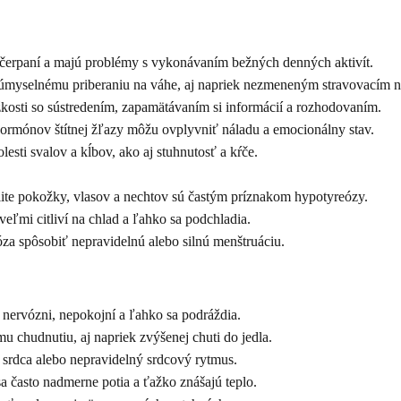
vyčerpaní a majú problémy s vykonávaním bežných denných aktivít.
myselnému priberaniu na váhe, aj napriek nezmeneným stravovacím 
osti so sústredením, zapamätávaním si informácií a rozhodovaním.
rmónov štítnej žľazy môžu ovplyvniť náladu a emocionálny stav.
esti svalov a kĺbov, ako aj stuhnutosť a kŕče.
te pokožky, vlasov a nechtov sú častým príznakom hypotyreózy.
eľmi citliví na chlad a ľahko sa podchladia.
a spôsobiť nepravidelnú alebo silnú menštruáciu.
nervózni, nepokojní a ľahko sa podráždia.
chudnutiu, aj napriek zvýšenej chuti do jedla.
 srdca alebo nepravidelný srdcový rytmus.
a často nadmerne potia a ťažko znášajú teplo.