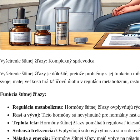
Vyšetrenie štítnej žľazy: Komplexný sprievodca
Vyšetrenie štítnej žľazy je dôležité, pretože problémy s jej funkciou
svojej malej veľkosti hrá kľúčovú úlohu v regulácii metabolizmu, rastu
Funkcia štítnej žľazy:
Regulácia metabolizmu:
Hormóny štítnej žľazy ovplyvňujú rých
Rast a vývoj:
Tieto hormóny sú nevyhnutné pre normálny rast a
Teplota tela:
Hormóny štítnej žľazy pomáhajú regulovať telesnú
Srdcová frekvencia:
Ovplyvňujú srdcový rytmus a silu srdcové
Nálada a energia:
Hormóny štítnej žľazy majú vplyv na náladu,