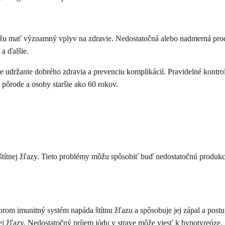
ou môžu mať významný vplyv na zdravie. Nedostatočná alebo nadmerná p
a ďalšie.
 udržanie dobrého zdravia a prevenciu komplikácií. Pravidelné kontroly 
 pôrode a osoby staršie ako 60 rokov.
u štítnej žľazy. Tieto problémy môžu spôsobiť buď nedostatočnú prod
torom imunitný systém napáda štítnu žľazu a spôsobuje jej zápal a post
j žľazy. Nedostatočný príjem jódu v strave môže viesť k hypotyreóze.