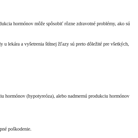
rodukcia hormónov môže spôsobiť rôzne zdravotné problémy, ako sú
u lekára a vyšetrenia štítnej žľazy sú preto dôležité pre všetkých,
ukciu hormónov (hypotyreóza), alebo nadmernú produkciu hormónov
upné poškodenie.