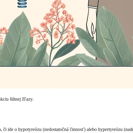
iu štítnej žľazy.
ho, či ide o hypotyreózu (nedostatočná činnosť) alebo hypertyreózu (na