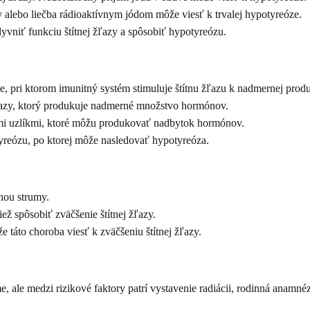
y alebo liečba rádioaktívnym jódom môže viesť k trvalej hypotyreóze.
yvniť funkciu štítnej žľazy a spôsobiť hypotyreózu.
e, pri ktorom imunitný systém stimuluje štítnu žľazu k nadmernej prod
ľazy, ktorý produkuje nadmerné množstvo hormónov.
ými uzlíkmi, ktoré môžu produkovať nadbytok hormónov.
yreózu, po ktorej môže nasledovať hypotyreóza.
inou strumy.
ž spôsobiť zväčšenie štítnej žľazy.
 táto choroba viesť k zväčšeniu štítnej žľazy.
e, ale medzi rizikové faktory patrí vystavenie radiácii, rodinná anamné