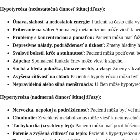
Hypotyreóza (nedostatočná činnosť štítnej žľazy):
Únava, slabosť a nedostatok energie:
Pacienti sa často cítia 
Priberanie na váhe:
Spomalený metabolizmus môže viesť k neú
Problémy s koncentráciou a pamäťou:
Pacienti môžu mať ťažk
Depresívne nálady, podráždenosť a úzkosť:
Zmeny hladiny ho
Svalové bolesti, kŕče a stuhnutosť:
Pacienti môžu pociťovať bol
Zápcha:
Spomalená funkcia čriev môže viesť k zápche.
Suchá a bledá pokožka, lámavé nechty a vlasy:
Zmeny v kvali
Zvýšená citlivosť na chlad:
Pacienti s hypotyreózou môžu byť v
Nepravidelná alebo silná menštruácia:
U žien môže hypotyreóz
Hypertyreóza (nadmerná činnosť štítnej žľazy):
Nervozita, nepokoj a podráždenosť:
Pacienti môžu byť veľmi 
Chudnutie:
Zrýchlený metabolizmus môže viesť k neúmyselnému 
Tachykardia (zrýchlený tep):
Pacienti môžu mať pocit búšenia
Potenie a zvýšená citlivosť na teplo:
Pacienti s hypertyreózou s