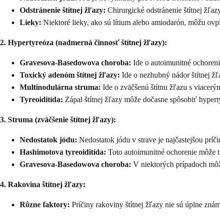
Odstránenie štítnej žľazy:
Chirurgické odstránenie štítnej žľaz
Lieky:
Niektoré lieky, ako sú lítium alebo amiodarón, môžu ovpl
2. Hypertyreóza (nadmerná činnosť štítnej žľazy):
Gravesova-Basedowova choroba:
Ide o autoimunitné ochoreni
Toxický adenóm štítnej žľazy:
Ide o nezhubný nádor štítnej ž
Multinodulárna struma:
Ide o zväčšenú štítnu žľazu s viacer
Tyreoiditída:
Zápal štítnej žľazy môže dočasne spôsobiť hypert
3. Struma (zväčšenie štítnej žľazy):
Nedostatok jódu:
Nedostatok jódu v strave je najčastejšou príč
Hashimotova tyreoiditída:
Toto autoimunitné ochorenie môže tie
Gravesova-Basedowova choroba:
V niektorých prípadoch môže
4. Rakovina štítnej žľazy:
Rôzne faktory:
Príčiny rakoviny štítnej žľazy nie sú úplne znám