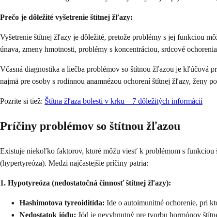
Prečo je dôležité vyšetrenie štítnej žľazy:
Vyšetrenie štítnej žľazy je dôležité, pretože problémy s jej funkci
únava, zmeny hmotnosti, problémy s koncentráciou, srdcové ochorenia 
Včasná diagnostika a liečba problémov so štítnou žľazou je kľúčová pre
najmä pre osoby s rodinnou anamnézou ochorení štítnej žľazy, ženy po
Pozrite si tiež:
Štítna žľaza bolesti v krku – 7 dôležitých informácií
Príčiny problémov so štítnou žľazou
Existuje niekoľko faktorov, ktoré môžu viesť k problémom s funkcio
(hypertyreóza). Medzi najčastejšie príčiny patria:
1. Hypotyreóza (nedostatočná činnosť štítnej žľazy):
Hashimotova tyreoiditída:
Ide o autoimunitné ochorenie, pri k
Nedostatok jódu:
Jód je nevyhnutný pre tvorbu hormónov štítne