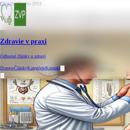
Choroby
19. júna 2024
Vyšetrenie štítnej žľazy: Komplexný sprie
Zdravie v praxi
Odborné články o zdraví
Domov
Články
Kategórie
Kontakt