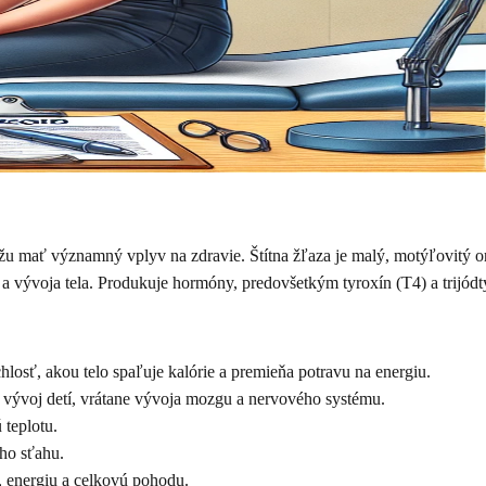
 môžu mať významný vplyv na zdravie. Štítna žľaza je malý, motýľovitý
 a vývoja tela. Produkuje hormóny, predovšetkým tyroxín (T4) a trijódt
losť, akou telo spaľuje kalórie a premieňa potravu na energiu.
 vývoj detí, vrátane vývoja mozgu a nervového systému.
 teplotu.
ho sťahu.
 energiu a celkovú pohodu.