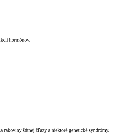
ukcii hormónov.
za rakoviny štítnej žľazy a niektoré genetické syndrómy.