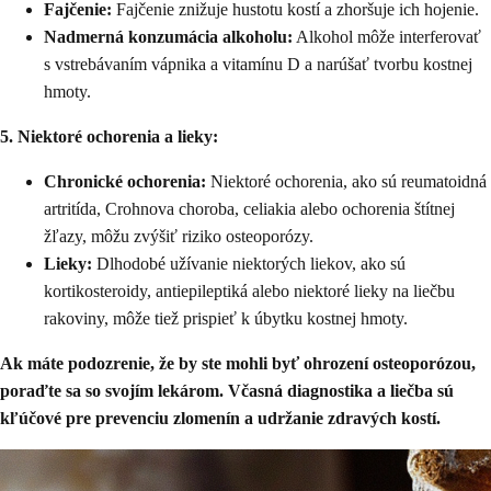
Fajčenie:
Fajčenie znižuje hustotu kostí a zhoršuje ich hojenie.
Nadmerná konzumácia alkoholu:
Alkohol môže interferovať
s vstrebávaním vápnika a vitamínu D a narúšať tvorbu kostnej
hmoty.
5. Niektoré ochorenia a lieky:
Chronické ochorenia:
Niektoré ochorenia, ako sú reumatoidná
artritída, Crohnova choroba, celiakia alebo ochorenia štítnej
žľazy, môžu zvýšiť riziko osteoporózy.
Lieky:
Dlhodobé užívanie niektorých liekov, ako sú
kortikosteroidy, antiepileptiká alebo niektoré lieky na liečbu
rakoviny, môže tiež prispieť k úbytku kostnej hmoty.
Ak máte podozrenie, že by ste mohli byť ohrození osteoporózou,
poraďte sa so svojím lekárom. Včasná diagnostika a liečba sú
kľúčové pre prevenciu zlomenín a udržanie zdravých kostí.