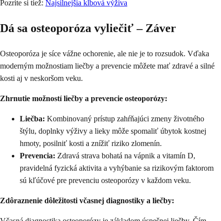
Pozrite si tiež:
Najsilnejšia kĺbová výživa
Dá sa osteoporóza vyliečiť – Záver
Osteoporóza je síce vážne ochorenie, ale nie je to rozsudok. Vďaka
moderným možnostiam liečby a prevencie môžete mať zdravé a silné
kosti aj v neskoršom veku.
Zhrnutie možností liečby a prevencie osteoporózy:
Liečba:
Kombinovaný prístup zahŕňajúci zmeny životného
štýlu, doplnky výživy a lieky môže spomaliť úbytok kostnej
hmoty, posilniť kosti a znížiť riziko zlomenín.
Prevencia:
Zdravá strava bohatá na vápnik a vitamín D,
pravidelná fyzická aktivita a vyhýbanie sa rizikovým faktorom
sú kľúčové pre prevenciu osteoporózy v každom veku.
Zdôraznenie dôležitosti včasnej diagnostiky a liečby:
Včasná diagnostika osteoporózy je základom úspešnej liečby. Čím