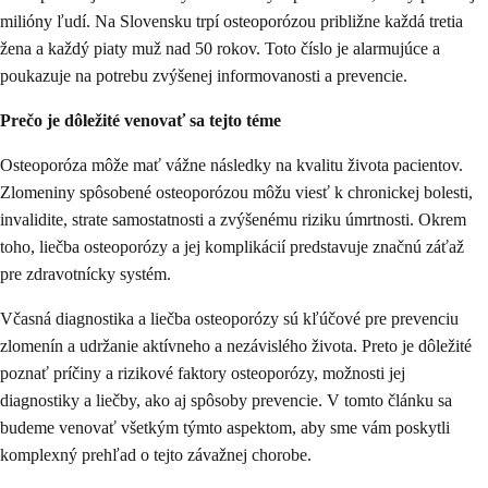
milióny ľudí. Na Slovensku trpí osteoporózou približne každá tretia
žena a každý piaty muž nad 50 rokov. Toto číslo je alarmujúce a
poukazuje na potrebu zvýšenej informovanosti a prevencie.
Prečo je dôležité venovať sa tejto téme
Osteoporóza môže mať vážne následky na kvalitu života pacientov.
Zlomeniny spôsobené osteoporózou môžu viesť k chronickej bolesti,
invalidite, strate samostatnosti a zvýšenému riziku úmrtnosti. Okrem
toho, liečba osteoporózy a jej komplikácií predstavuje značnú záťaž
pre zdravotnícky systém.
Včasná diagnostika a liečba osteoporózy sú kľúčové pre prevenciu
zlomenín a udržanie aktívneho a nezávislého života. Preto je dôležité
poznať príčiny a rizikové faktory osteoporózy, možnosti jej
diagnostiky a liečby, ako aj spôsoby prevencie. V tomto článku sa
budeme venovať všetkým týmto aspektom, aby sme vám poskytli
komplexný prehľad o tejto závažnej chorobe.