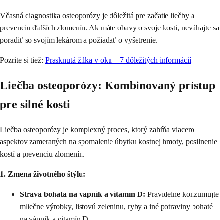
Včasná diagnostika osteoporózy je dôležitá pre začatie liečby a
prevenciu ďalších zlomenín. Ak máte obavy o svoje kosti, neváhajte sa
poradiť so svojím lekárom a požiadať o vyšetrenie.
Pozrite si tiež:
Prasknutá žilka v oku – 7 dôležitých informácií
Liečba osteoporózy: Kombinovaný prístup
pre silné kosti
Liečba osteoporózy je komplexný proces, ktorý zahŕňa viacero
aspektov zameraných na spomalenie úbytku kostnej hmoty, posilnenie
kostí a prevenciu zlomenín.
1. Zmena životného štýlu:
Strava bohatá na vápnik a vitamín D:
Pravidelne konzumujte
mliečne výrobky, listovú zeleninu, ryby a iné potraviny bohaté
na vápnik a vitamín D.