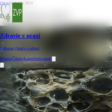
Choroby
2. júla 2024
Dá sa osteoporóza vyliečiť?
Zdravie v praxi
Odborné články o zdraví
Domov
Články
Kategórie
Kontakt