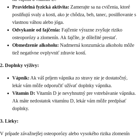
Pravidelná fyzická aktivita:
Zamerajte sa na cvičenia, ktoré
posilňujú svaly a kosti, ako je chôdza, beh, tanec, posilňovanie s
vlastnou váhou alebo jóga.
Odvykanie od fajčenia:
Fajčenie výrazne zvyšuje riziko
osteoporózy a zlomenín. Ak fajčíte, je dôležité prestať.
Obmedzenie alkoholu:
Nadmerná konzumácia alkoholu môže
tiež negatívne ovplyvniť zdravie kostí.
2. Doplnky výživy:
Vápnik:
Ak váš príjem vápnika zo stravy nie je dostatočný,
lekár vám môže odporučiť užívať doplnky vápnika.
Vitamín D:
Vitamín D je nevyhnutný pre vstrebávanie vápnika.
Ak máte nedostatok vitamínu D, lekár vám môže predpísať
doplnky.
3. Lieky:
V prípade závažnejšej osteoporózy alebo vysokého rizika zlomenín