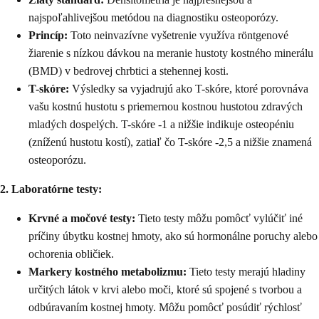
najspoľahlivejšou metódou na diagnostiku osteoporózy.
Princíp:
Toto neinvazívne vyšetrenie využíva röntgenové
žiarenie s nízkou dávkou na meranie hustoty kostného minerálu
(BMD) v bedrovej chrbtici a stehennej kosti.
T-skóre:
Výsledky sa vyjadrujú ako T-skóre, ktoré porovnáva
vašu kostnú hustotu s priemernou kostnou hustotou zdravých
mladých dospelých. T-skóre -1 a nižšie indikuje osteopéniu
(zníženú hustotu kostí), zatiaľ čo T-skóre -2,5 a nižšie znamená
osteoporózu.
2. Laboratórne testy:
Krvné a močové testy:
Tieto testy môžu pomôcť vylúčiť iné
príčiny úbytku kostnej hmoty, ako sú hormonálne poruchy alebo
ochorenia obličiek.
Markery kostného metabolizmu:
Tieto testy merajú hladiny
určitých látok v krvi alebo moči, ktoré sú spojené s tvorbou a
odbúravaním kostnej hmoty. Môžu pomôcť posúdiť rýchlosť