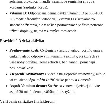
zelenina, brokolica, mandle, sezamové semienka a ryby s
kosťami (sardinky, losos).
Vitamín D:
Odporúčaná denná dávka vitamínu D je 800-1000
IU (medzinárodných jednotiek). Vitamín D získavame zo
slnečného žiarenia, ale v našich podmienkach je často potrebné
užívať doplnky, najmä v zimných mesiacoch.
Pravidelná fyzická aktivita:
Posilňovanie kostí:
Cvičenia s vlastnou váhou, posilňovanie s
činkami alebo odporovými gumami a aktivity, pri ktorých sa
vaše nohy dotýkajú zeme (chôdza, beh, tanec), pomáhajú
posilňovať kosti.
Zlepšenie rovnováhy:
Cvičenia na zlepšenie rovnováhy, ako je
tai chi alebo jóga, môžu znížiť riziko pádov a zlomenín.
Aspoň 30 minút denne:
Snažte sa venovať fyzickej aktivite
aspoň 30 minút denne, väčšinu dní v týždni.
Vyhýbanie sa rizikovým faktorom: