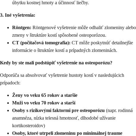
úbytku kostnej hmoty a účinnosť liečby.
3. Iné vyšetrenia:
Röntgen:
Röntgenové vyšetrenie môže odhaliť zlomeniny alebo
zmeny v štruktúre kostí spôsobené osteoporózou.
CT (počítačová tomografia):
CT môže poskytnúť detailnejšie
informácie o štruktúre kostí a prípadných zlomeninách.
Kedy by ste mali podstúpiť vyšetrenie na osteoporózu?
Odporúča sa absolvovať vyšetrenie hustoty kostí v nasledujúcich
prípadoch:
Ženy vo veku 65 rokov a staršie
Muži vo veku 70 rokov a starší
Osoby s rizikovými faktormi pre osteoporózu
(napr. rodinná
anamnéza, nízka telesná hmotnosť, dlhodobé užívanie
kortikosteroidov)
Osoby, ktoré utrpeli zlomeninu po minimálnej traume