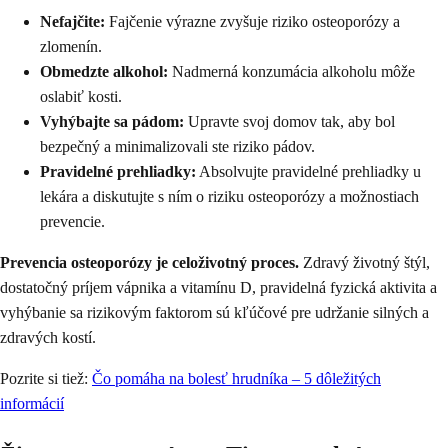
Nefajčite:
Fajčenie výrazne zvyšuje riziko osteoporózy a
zlomenín.
Obmedzte alkohol:
Nadmerná konzumácia alkoholu môže
oslabiť kosti.
Vyhýbajte sa pádom:
Upravte svoj domov tak, aby bol
bezpečný a minimalizovali ste riziko pádov.
Pravidelné prehliadky:
Absolvujte pravidelné prehliadky u
lekára a diskutujte s ním o riziku osteoporózy a možnostiach
prevencie.
Prevencia osteoporózy je celoživotný proces.
Zdravý životný štýl,
dostatočný príjem vápnika a vitamínu D, pravidelná fyzická aktivita a
vyhýbanie sa rizikovým faktorom sú kľúčové pre udržanie silných a
zdravých kostí.
Pozrite si tiež:
Čo pomáha na bolesť hrudníka – 5 dôležitých
informácií