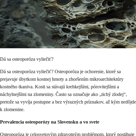
Dá sa osteoporóza vyliečiť?
Dá sa osteoporóza vyliečiť? Osteoporóza je ochorenie, ktoré sa
prejavuje úbytkom kostnej hmoty a zhoršením mikroarchitektúry
kostného tkaniva. Kosti sa stávajú krehkejšími, pórovitejšími a
náchylnejšími na zlomeniny. Často sa označuje ako „tichý zlodej“,
pretože sa vyvíja postupne a bez výrazných príznakov, až kým nedôjde
k zlomenine.
Prevalencia osteoporózy na Slovensku a vo svete
Osteoporóza je celosvetovým zdravotným problémom, ktorý postihuje