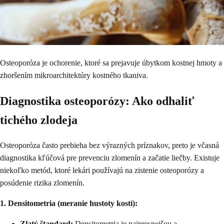
Osteoporóza je ochorenie, ktoré sa prejavuje úbytkom kostnej hmoty a
zhoršením mikroarchitektúry kostného tkaniva.
Diagnostika osteoporózy: Ako odhaliť
tichého zlodeja
Osteoporóza často prebieha bez výrazných príznakov, preto je včasná
diagnostika kľúčová pre prevenciu zlomenín a začatie liečby. Existuje
niekoľko metód, ktoré lekári používajú na zistenie osteoporózy a
posúdenie rizika zlomenín.
1. Densitometria (meranie hustoty kostí):
Zlatý štandard:
Densitometria je najpresnejšou a