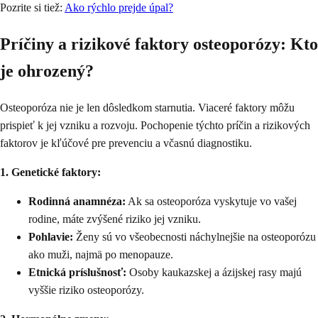
Pozrite si tiež:
Ako rýchlo prejde úpal?
Príčiny a rizikové faktory osteoporózy: Kto
je ohrozený?
Osteoporóza nie je len dôsledkom starnutia. Viaceré faktory môžu
prispieť k jej vzniku a rozvoju. Pochopenie týchto príčin a rizikových
faktorov je kľúčové pre prevenciu a včasnú diagnostiku.
1. Genetické faktory:
Rodinná anamnéza:
Ak sa osteoporóza vyskytuje vo vašej
rodine, máte zvýšené riziko jej vzniku.
Pohlavie:
Ženy sú vo všeobecnosti náchylnejšie na osteoporózu
ako muži, najmä po menopauze.
Etnická príslušnosť:
Osoby kaukazskej a ázijskej rasy majú
vyššie riziko osteoporózy.