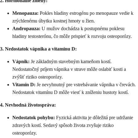
2. Hormonálne zmeny:
Menopauza:
Pokles hladiny estrogénu po menopauze vedie k
zrýchlenému úbytku kostnej hmoty u žien.
Andropauza:
U mužov dochádza k postupnému poklesu
hladiny testosterónu, čo môže prispieť k rozvoju osteoporózy.
3. Nedostatok vápnika a vitamínu D:
Vápnik:
Je základným stavebným kameňom kostí.
Nedostatočný príjem vápnika v strave môže oslabiť kosti a
zvýšiť riziko osteoporózy.
Vitamín D:
Je nevyhnutný pre vstrebávanie vápnika v črevách.
Nedostatok vitamínu D môže viesť k zníženiu hustoty kostí.
4. Nevhodná životospráva:
Nedostatok pohybu:
Fyzická aktivita je dôležitá pre udržanie
zdravých kostí. Sedavý spôsob života zvyšuje riziko
osteoporózy.