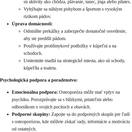
sú aktivity ako chôdza, plávanie, tanec, jóga alebo pilates.
Vyhýbajte sa náhlym pohybom a športom s vysokým
rizikom pádov.
Úprava domácnosti:
Odstráňte prekážky a zabezpečte dostatočné osvetlenie,
aby ste predišli pádom.
Používajte protišmykové podložky v kúpeľni a na
schodoch.
Umiestnite madlá na strategické miesta, ako sú schody,
kúpeľňa a toaleta.
Psychologická podpora a poradenstvo:
Emocionálna podpora:
Osteoporóza môže mať vplyv na
psychiku. Porozprávajte sa s blízkymi, priateľmi alebo
odborníkom o svojich pocitoch a obavách.
Podporné skupiny:
Zapojte sa do podporných skupín pre ľudí
s osteoporózou, kde môžete získať rady, informácie a motiváciu
od ostatných.