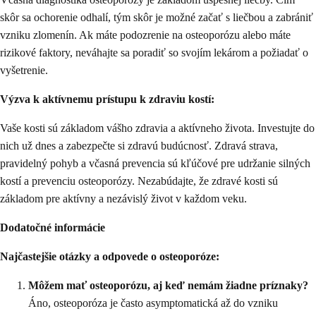
skôr sa ochorenie odhalí, tým skôr je možné začať s liečbou a zabrániť
vzniku zlomenín. Ak máte podozrenie na osteoporózu alebo máte
rizikové faktory, neváhajte sa poradiť so svojím lekárom a požiadať o
vyšetrenie.
Výzva k aktívnemu prístupu k zdraviu kostí:
Vaše kosti sú základom vášho zdravia a aktívneho života. Investujte do
nich už dnes a zabezpečte si zdravú budúcnosť. Zdravá strava,
pravidelný pohyb a včasná prevencia sú kľúčové pre udržanie silných
kostí a prevenciu osteoporózy. Nezabúdajte, že zdravé kosti sú
základom pre aktívny a nezávislý život v každom veku.
Dodatočné informácie
Najčastejšie otázky a odpovede o osteoporóze:
Môžem mať osteoporózu, aj keď nemám žiadne príznaky?
Áno, osteoporóza je často asymptomatická až do vzniku