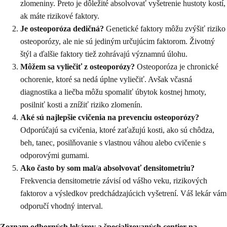
zlomeniny. Preto je dôležité absolvovať vyšetrenie hustoty kostí,
ak máte rizikové faktory.
Je osteoporóza dedičná?
Genetické faktory môžu zvýšiť riziko
osteoporózy, ale nie sú jediným určujúcim faktorom. Životný
štýl a ďalšie faktory tiež zohrávajú významnú úlohu.
Môžem sa vyliečiť z osteoporózy?
Osteoporóza je chronické
ochorenie, ktoré sa nedá úplne vyliečiť. Avšak včasná
diagnostika a liečba môžu spomaliť úbytok kostnej hmoty,
posilniť kosti a znížiť riziko zlomenín.
Aké sú najlepšie cvičenia na prevenciu osteoporózy?
Odporúčajú sa cvičenia, ktoré zaťažujú kosti, ako sú chôdza,
beh, tanec, posilňovanie s vlastnou váhou alebo cvičenie s
odporovými gumami.
Ako často by som mal/a absolvovať densitometriu?
Frekvencia densitometrie závisí od vášho veku, rizikových
faktorov a výsledkov predchádzajúcich vyšetrení. Váš lekár vám
odporučí vhodný interval.
Zoznam odborných lekárov a špecializovaných centier na