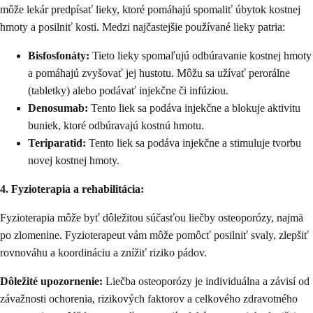
môže lekár predpísať lieky, ktoré pomáhajú spomaliť úbytok kostnej
hmoty a posilniť kosti. Medzi najčastejšie používané lieky patria:
Bisfosfonáty:
Tieto lieky spomaľujú odbúravanie kostnej hmoty
a pomáhajú zvyšovať jej hustotu. Môžu sa užívať perorálne
(tabletky) alebo podávať injekčne či infúziou.
Denosumab:
Tento liek sa podáva injekčne a blokuje aktivitu
buniek, ktoré odbúravajú kostnú hmotu.
Teriparatid:
Tento liek sa podáva injekčne a stimuluje tvorbu
novej kostnej hmoty.
4. Fyzioterapia a rehabilitácia:
Fyzioterapia môže byť dôležitou súčasťou liečby osteoporózy, najmä
po zlomenine. Fyzioterapeut vám môže pomôcť posilniť svaly, zlepšiť
rovnováhu a koordináciu a znížiť riziko pádov.
Dôležité upozornenie:
Liečba osteoporózy je individuálna a závisí od
závažnosti ochorenia, rizikových faktorov a celkového zdravotného