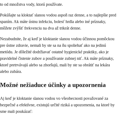
to od množstva vody, ktorú používate.
Pokúšajte sa kloktať slanou vodou aspoň raz denne, a to najlepšie pred
spaním. Ak máte ústnu infekciu, bolesť hrdla alebo iné príznaky,
môžete zvýšiť frekvenciu na dva až trikrát denne.
Nezabudnite, že aj keď je kloktanie slanou vodou účinnou pomôckou
pre ústne zdravie, nemali by ste sa na ňu spoliehať ako na jedinú
metódu. Je dôležité dodržiavať ostatné hygienické praktiky, ako je
pravidelné čistenie zubov a používanie zubnej niť. Ak máte príznaky,
ktoré pretrvávajú alebo sa zhoršujú, mali by ste sa obrátiť na lekára
alebo zubára.
Možné nežiaduce účinky a upozornenia
Aj keď je kloktanie slanou vodou vo všeobecnosti považované za
bezpečné a efektívne, existujú určité riziká a upozornenia, na ktoré by
sme mali poukázať: