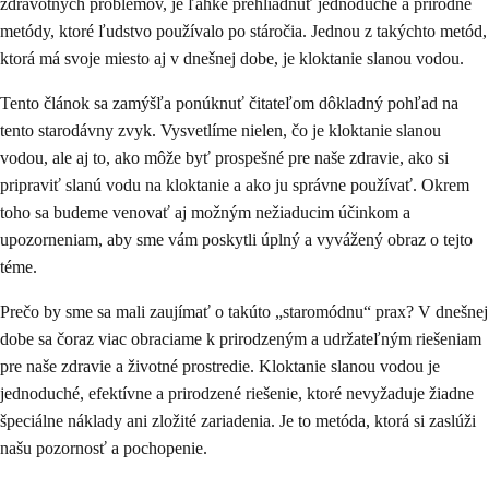
zdravotných problémov, je ľahké prehliadnuť jednoduché a prírodné
metódy, ktoré ľudstvo používalo po stáročia. Jednou z takýchto metód,
ktorá má svoje miesto aj v dnešnej dobe, je kloktanie slanou vodou.
Tento článok sa zamýšľa ponúknuť čitateľom dôkladný pohľad na
tento starodávny zvyk. Vysvetlíme nielen, čo je kloktanie slanou
vodou, ale aj to, ako môže byť prospešné pre naše zdravie, ako si
pripraviť slanú vodu na kloktanie a ako ju správne používať. Okrem
toho sa budeme venovať aj možným nežiaducim účinkom a
upozorneniam, aby sme vám poskytli úplný a vyvážený obraz o tejto
téme.
Prečo by sme sa mali zaujímať o takúto „staromódnu“ prax? V dnešnej
dobe sa čoraz viac obraciame k prirodzeným a udržateľným riešeniam
pre naše zdravie a životné prostredie. Kloktanie slanou vodou je
jednoduché, efektívne a prirodzené riešenie, ktoré nevyžaduje žiadne
špeciálne náklady ani zložité zariadenia. Je to metóda, ktorá si zaslúži
našu pozornosť a pochopenie.