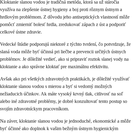
Kloktanie slanou vodou je tradičná metóda, ktorá sa už stáročia
využíva na zlepšenie ústnej hygieny a boj proti rôznym ústnym a
hrdlovým problémom. Z dôvodu jeho antiseptických vlastností môže
pomôcť zmierniť bolesť hrdla, zredukovať zápach z úst a podporiť
celkové ústne zdravie.
Vedecké štúdie podporujú niektoré z týchto tvrdení, čo potvrdzuje, že
slaná voda môže byť účinná pri liečbe a prevencii určitých ústnych
problémov. Je dôležité vedieť, ako si pripraviť roztok slanej vody na
kloktanie a ako správne kloktať pre maximálnu efektivitu.
Avšak ako pri všetkých zdravotných praktikách, je dôležité využívať
kloktanie slanou vodou s mierou a byť si vedomý možných
nežiaducich účinkov. Ak máte vysoký krvný tlak, citlivosť na soľ
alebo iné zdravotné problémy, je dobré konzultovať tento postup so
svojím zdravotníckym pracovníkom.
Na záver, kloktanie slanou vodou je jednoduché, ekonomické a môže
byť účinné ako doplnok k vašim bežným ústnym hygienickým