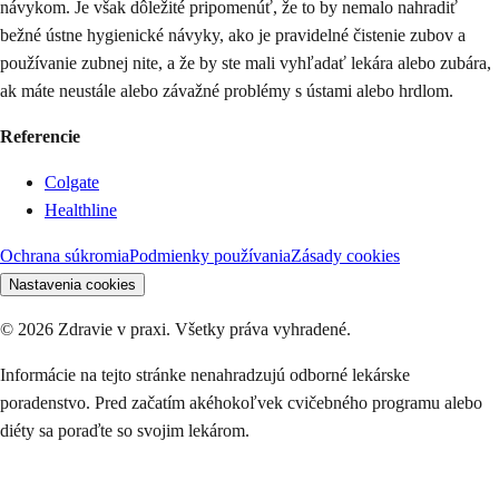
návykom. Je však dôležité pripomenúť, že to by nemalo nahradiť
bežné ústne hygienické návyky, ako je pravidelné čistenie zubov a
používanie zubnej nite, a že by ste mali vyhľadať lekára alebo zubára,
ak máte neustále alebo závažné problémy s ústami alebo hrdlom.
Referencie
Colgate
Healthline
Ochrana súkromia
Podmienky používania
Zásady cookies
Nastavenia cookies
©
2026
Zdravie v praxi. Všetky práva vyhradené.
Informácie na tejto stránke nenahradzujú odborné lekárske
poradenstvo. Pred začatím akéhokoľvek cvičebného programu alebo
diéty sa poraďte so svojim lekárom.