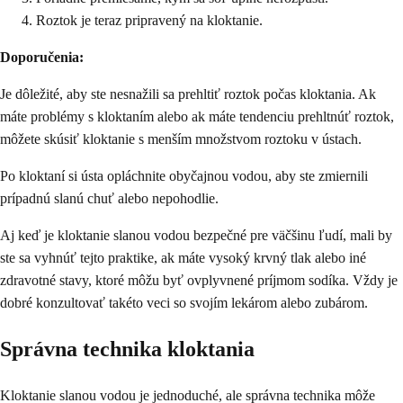
Roztok je teraz pripravený na kloktanie.
Doporučenia:
Je dôležité, aby ste nesnažili sa prehltiť roztok počas kloktania. Ak
máte problémy s kloktaním alebo ak máte tendenciu prehltnúť roztok,
môžete skúsiť kloktanie s menším množstvom roztoku v ústach.
Po kloktaní si ústa opláchnite obyčajnou vodou, aby ste zmiernili
prípadnú slanú chuť alebo nepohodlie.
Aj keď je kloktanie slanou vodou bezpečné pre väčšinu ľudí, mali by
ste sa vyhnúť tejto praktike, ak máte vysoký krvný tlak alebo iné
zdravotné stavy, ktoré môžu byť ovplyvnené príjmom sodíka. Vždy je
dobré konzultovať takéto veci so svojím lekárom alebo zubárom.
Správna technika kloktania
Kloktanie slanou vodou je jednoduché, ale správna technika môže