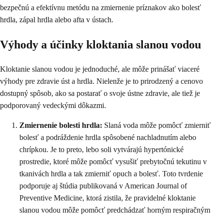
bezpečnú a efektívnu metódu na zmiernenie príznakov ako bolesť
hrdla, zápal hrdla alebo afta v ústach.
Výhody a účinky kloktania slanou vodou
Kloktanie slanou vodou je jednoduché, ale môže prinášať viaceré
výhody pre zdravie úst a hrdla. Nielenže je to prirodzený a cenovo
dostupný spôsob, ako sa postarať o svoje ústne zdravie, ale tiež je
podporovaný vedeckými dôkazmi.
Zmiernenie bolesti hrdla:
Slaná voda môže pomôcť zmierniť
bolesť a podráždenie hrdla spôsobené nachladnutím alebo
chrípkou. Je to preto, lebo soli vytvárajú hypertónické
prostredie, ktoré môže pomôcť vysušiť prebytočnú tekutinu v
tkanivách hrdla a tak zmierniť opuch a bolesť. Toto tvrdenie
podporuje aj štúdia publikovaná v American Journal of
Preventive Medicine, ktorá zistila, že pravidelné kloktanie
slanou vodou môže pomôcť predchádzať horným respiračným