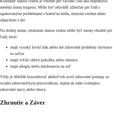
Kloktanie slanou vodou je vhodné pre väčšinu ľudí ako doplnková
metóda ústnej hygieny. Môže byť obzvlášť užitočné pre ľudí s
opakovanými problémami s bolesťou hrdla, ústnymi vredmi alebo
zápachom z úst.
Na druhej strane, kloktanie slanou vodou môže byť menej vhodné pre
ľudí, ktorí:
majú vysoký krvný tlak alebo iné zdravotné problémy súvisiace
so soľou
majú veľmi citlivú pokožku alebo sliznicu
majú alergiu alebo intoleranciu na soľ
Vždy je dôležité konzultovať akékoľvek nové zdravotné postupy so
svojím zdravotníckym pracovníkom, najmä ak máte existujúce
zdravotné stavy alebo obavy.
Zhrnutie a Záver