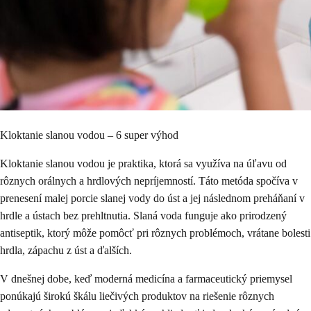
Kloktanie slanou vodou – 6 super výhod
Kloktanie slanou vodou je praktika, ktorá sa využíva na úľavu od
rôznych orálnych a hrdlových nepríjemností. Táto metóda spočíva v
prenesení malej porcie slanej vody do úst a jej následnom preháňaní v
hrdle a ústach bez prehltnutia. Slaná voda funguje ako prirodzený
antiseptik, ktorý môže pomôcť pri rôznych problémoch, vrátane bolesti
hrdla, zápachu z úst a ďalších.
V dnešnej dobe, keď moderná medicína a farmaceutický priemysel
ponúkajú širokú škálu liečivých produktov na riešenie rôznych