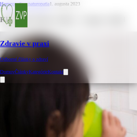
Homeopatia a naturopatia
1. augusta 2023
Kloktanie slanou vodou – 6 super výhod
Zdravie v praxi
Odborné články o zdraví
Domov
Články
Kategórie
Kontakt