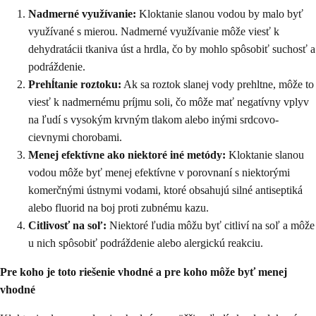
Nadmerné využívanie:
Kloktanie slanou vodou by malo byť
využívané s mierou. Nadmerné využívanie môže viesť k
dehydratácii tkaniva úst a hrdla, čo by mohlo spôsobiť suchosť a
podráždenie.
Prehĺtanie roztoku:
Ak sa roztok slanej vody prehltne, môže to
viesť k nadmernému príjmu soli, čo môže mať negatívny vplyv
na ľudí s vysokým krvným tlakom alebo inými srdcovo-
cievnymi chorobami.
Menej efektívne ako niektoré iné metódy:
Kloktanie slanou
vodou môže byť menej efektívne v porovnaní s niektorými
komerčnými ústnymi vodami, ktoré obsahujú silné antiseptiká
alebo fluorid na boj proti zubnému kazu.
Citlivosť na soľ:
Niektoré ľudia môžu byť citliví na soľ a môže
u nich spôsobiť podráždenie alebo alergickú reakciu.
Pre koho je toto riešenie vhodné a pre koho môže byť menej
vhodné