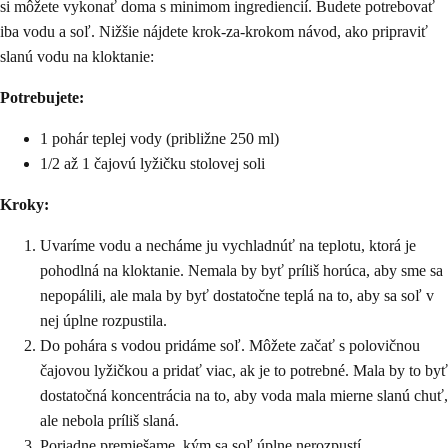
si môžete vykonať doma s minimom ingrediencií. Budete potrebovať
iba vodu a soľ. Nižšie nájdete krok-za-krokom návod, ako pripraviť
slanú vodu na kloktanie:
Potrebujete:
1 pohár teplej vody (približne 250 ml)
1/2 až 1 čajovú lyžičku stolovej soli
Kroky:
Uvaríme vodu a necháme ju vychladnúť na teplotu, ktorá je
pohodlná na kloktanie. Nemala by byť príliš horúca, aby sme sa
nepopálili, ale mala by byť dostatočne teplá na to, aby sa soľ v
nej úplne rozpustila.
Do pohára s vodou pridáme soľ. Môžete začať s polovičnou
čajovou lyžičkou a pridať viac, ak je to potrebné. Mala by to byť
dostatočná koncentrácia na to, aby voda mala mierne slanú chuť,
ale nebola príliš slaná.
Poriadne premiešame, kým sa soľ úplne nerozpustí.