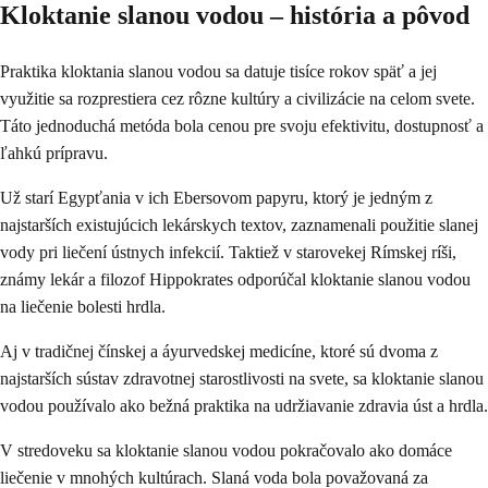
Kloktanie slanou vodou – história a pôvod
Praktika kloktania slanou vodou sa datuje tisíce rokov späť a jej
využitie sa rozprestiera cez rôzne kultúry a civilizácie na celom svete.
Táto jednoduchá metóda bola cenou pre svoju efektivitu, dostupnosť a
ľahkú prípravu.
Už starí Egypťania v ich Ebersovom papyru, ktorý je jedným z
najstarších existujúcich lekárskych textov, zaznamenali použitie slanej
vody pri liečení ústnych infekcií. Taktiež v starovekej Rímskej ríši,
známy lekár a filozof Hippokrates odporúčal kloktanie slanou vodou
na liečenie bolesti hrdla.
Aj v tradičnej čínskej a áyurvedskej medicíne, ktoré sú dvoma z
najstarších sústav zdravotnej starostlivosti na svete, sa kloktanie slanou
vodou používalo ako bežná praktika na udržiavanie zdravia úst a hrdla.
V stredoveku sa kloktanie slanou vodou pokračovalo ako domáce
liečenie v mnohých kultúrach. Slaná voda bola považovaná za