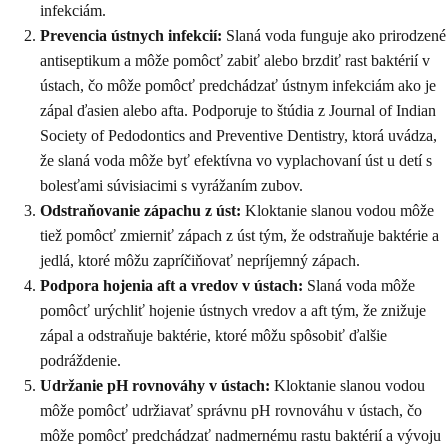
infekciám.
Prevencia ústnych infekcií:
Slaná voda funguje ako prirodzené
antiseptikum a môže pomôcť zabiť alebo brzdiť rast baktérií v
ústach, čo môže pomôcť predchádzať ústnym infekciám ako je
zápal ďasien alebo afta. Podporuje to štúdia z Journal of Indian
Society of Pedodontics and Preventive Dentistry, ktorá uvádza,
že slaná voda môže byť efektívna vo vyplachovaní úst u detí s
bolesťami súvisiacimi s vyrážaním zubov.
Odstraňovanie zápachu z úst:
Kloktanie slanou vodou môže
tiež pomôcť zmierniť zápach z úst tým, že odstraňuje baktérie a
jedlá, ktoré môžu zapríčiňovať nepríjemný zápach.
Podpora hojenia aft a vredov v ústach:
Slaná voda môže
pomôcť urýchliť hojenie ústnych vredov a aft tým, že znižuje
zápal a odstraňuje baktérie, ktoré môžu spôsobiť ďalšie
podráždenie.
Udržanie pH rovnováhy v ústach:
Kloktanie slanou vodou
môže pomôcť udržiavať správnu pH rovnováhu v ústach, čo
môže pomôcť predchádzať nadmernému rastu baktérií a vývoju