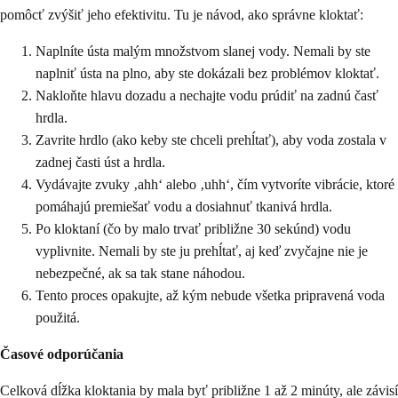
pomôcť zvýšiť jeho efektivitu. Tu je návod, ako správne kloktať:
Naplníte ústa malým množstvom slanej vody. Nemali by ste
naplniť ústa na plno, aby ste dokázali bez problémov kloktať.
Nakloňte hlavu dozadu a nechajte vodu prúdiť na zadnú časť
hrdla.
Zavrite hrdlo (ako keby ste chceli prehĺtať), aby voda zostala v
zadnej časti úst a hrdla.
Vydávajte zvuky ‚ahh‘ alebo ‚uhh‘, čím vytvoríte vibrácie, ktoré
pomáhajú premiešať vodu a dosiahnuť tkanivá hrdla.
Po kloktaní (čo by malo trvať približne 30 sekúnd) vodu
vyplivnite. Nemali by ste ju prehĺtať, aj keď zvyčajne nie je
nebezpečné, ak sa tak stane náhodou.
Tento proces opakujte, až kým nebude všetka pripravená voda
použitá.
Časové odporúčania
Celková dĺžka kloktania by mala byť približne 1 až 2 minúty, ale závisí