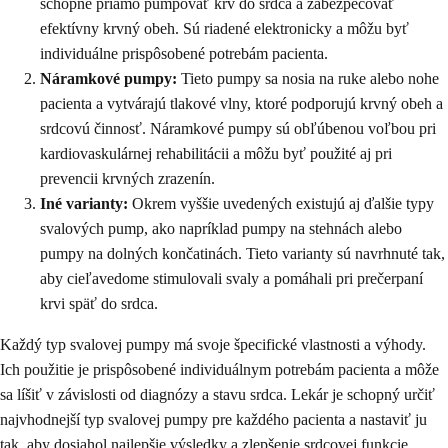
schopné priamo pumpovať krv do srdca a zabezpečovať
efektívny krvný obeh. Sú riadené elektronicky a môžu byť
individuálne prispôsobené potrebám pacienta.
Náramkové pumpy:
Tieto pumpy sa nosia na ruke alebo nohe
pacienta a vytvárajú tlakové vlny, ktoré podporujú krvný obeh a
srdcovú činnosť. Náramkové pumpy sú obľúbenou voľbou pri
kardiovaskulárnej rehabilitácii a môžu byť použité aj pri
prevencii krvných zrazenín.
Iné varianty:
Okrem vyššie uvedených existujú aj ďalšie typy
svalových pump, ako napríklad pumpy na stehnách alebo
pumpy na dolných končatinách. Tieto varianty sú navrhnuté tak,
aby cieľavedome stimulovali svaly a pomáhali pri prečerpaní
krvi späť do srdca.
Každý typ svalovej pumpy má svoje špecifické vlastnosti a výhody.
Ich použitie je prispôsobené individuálnym potrebám pacienta a môže
sa líšiť v závislosti od diagnózy a stavu srdca. Lekár je schopný určiť
najvhodnejší typ svalovej pumpy pre každého pacienta a nastaviť ju
tak, aby dosiahol najlepšie výsledky a zlepšenie srdcovej funkcie.