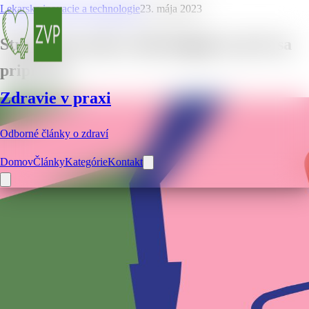
Lekarske inovacie a technologie
23. mája 2023
Strojček na srdce: Ako funguje a na čo sa
pripraviť
Zdravie v praxi
Odborné články o zdraví
Domov
Články
Kategórie
Kontakt