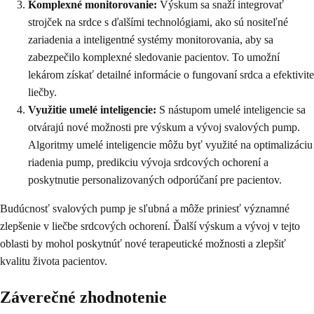
Komplexné monitorovanie:
Výskum sa snaží integrovať
strojček na srdce s ďalšími technológiami, ako sú nositeľné
zariadenia a inteligentné systémy monitorovania, aby sa
zabezpečilo komplexné sledovanie pacientov. To umožní
lekárom získať detailné informácie o fungovaní srdca a efektivite
liečby.
Využitie umelé inteligencie:
S nástupom umelé inteligencie sa
otvárajú nové možnosti pre výskum a vývoj svalových pump.
Algoritmy umelé inteligencie môžu byť využité na optimalizáciu
riadenia pump, predikciu vývoja srdcových ochorení a
poskytnutie personalizovaných odporúčaní pre pacientov.
Budúcnosť svalových pump je sľubná a môže priniesť významné
zlepšenie v liečbe srdcových ochorení. Ďalší výskum a vývoj v tejto
oblasti by mohol poskytnúť nové terapeutické možnosti a zlepšiť
kvalitu života pacientov.
Záverečné zhodnotenie