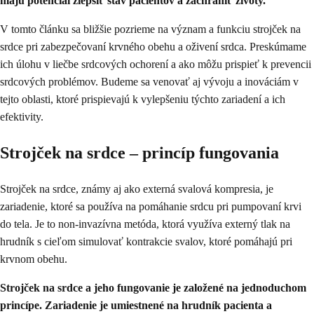
majú potenciál zlepšiť stav pacientov a zachrániť životy.
V tomto článku sa bližšie pozrieme na význam a funkciu strojček na
srdce pri zabezpečovaní krvného obehu a oživení srdca. Preskúmame
ich úlohu v liečbe srdcových ochorení a ako môžu prispieť k prevencii
srdcových problémov. Budeme sa venovať aj vývoju a inováciám v
tejto oblasti, ktoré prispievajú k vylepšeniu týchto zariadení a ich
efektivity.
Strojček na srdce – princíp fungovania
Strojček na srdce, známy aj ako externá svalová kompresia, je
zariadenie, ktoré sa používa na pomáhanie srdcu pri pumpovaní krvi
do tela. Je to non-invazívna metóda, ktorá využíva externý tlak na
hrudník s cieľom simulovať kontrakcie svalov, ktoré pomáhajú pri
krvnom obehu.
Strojček na srdce a jeho fungovanie je založené na jednoduchom
princípe. Zariadenie je umiestnené na hrudník pacienta a