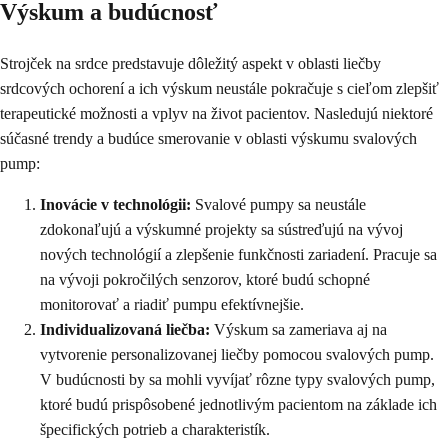
Výskum a budúcnosť
Strojček na srdce predstavuje dôležitý aspekt v oblasti liečby
srdcových ochorení a ich výskum neustále pokračuje s cieľom zlepšiť
terapeutické možnosti a vplyv na život pacientov. Nasledujú niektoré
súčasné trendy a budúce smerovanie v oblasti výskumu svalových
pump:
Inovácie v technológii:
Svalové pumpy sa neustále
zdokonaľujú a výskumné projekty sa sústreďujú na vývoj
nových technológií a zlepšenie funkčnosti zariadení. Pracuje sa
na vývoji pokročilých senzorov, ktoré budú schopné
monitorovať a riadiť pumpu efektívnejšie.
Individualizovaná liečba:
Výskum sa zameriava aj na
vytvorenie personalizovanej liečby pomocou svalových pump.
V budúcnosti by sa mohli vyvíjať rôzne typy svalových pump,
ktoré budú prispôsobené jednotlivým pacientom na základe ich
špecifických potrieb a charakteristík.