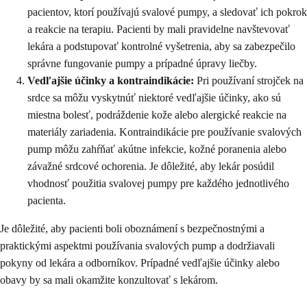
pacientov, ktorí používajú svalové pumpy, a sledovať ich pokrok
a reakcie na terapiu. Pacienti by mali pravidelne navštevovať
lekára a podstupovať kontrolné vyšetrenia, aby sa zabezpečilo
správne fungovanie pumpy a prípadné úpravy liečby.
Vedľajšie účinky a kontraindikácie:
Pri používaní strojček na
srdce sa môžu vyskytnúť niektoré vedľajšie účinky, ako sú
miestna bolesť, podráždenie kože alebo alergické reakcie na
materiály zariadenia. Kontraindikácie pre používanie svalových
pump môžu zahŕňať akútne infekcie, kožné poranenia alebo
závažné srdcové ochorenia. Je dôležité, aby lekár posúdil
vhodnosť použitia svalovej pumpy pre každého jednotlivého
pacienta.
Je dôležité, aby pacienti boli oboznámení s bezpečnostnými a
praktickými aspektmi používania svalových pump a dodržiavali
pokyny od lekára a odborníkov. Prípadné vedľajšie účinky alebo
obavy by sa mali okamžite konzultovať s lekárom.