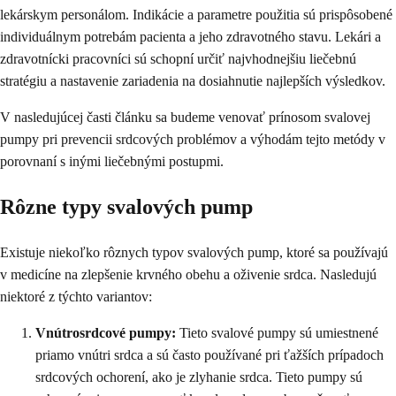
lekárskym personálom. Indikácie a parametre použitia sú prispôsobené
individuálnym potrebám pacienta a jeho zdravotného stavu. Lekári a
zdravotnícki pracovníci sú schopní určiť najvhodnejšiu liečebnú
stratégiu a nastavenie zariadenia na dosiahnutie najlepších výsledkov.
V nasledujúcej časti článku sa budeme venovať prínosom svalovej
pumpy pri prevencii srdcových problémov a výhodám tejto metódy v
porovnaní s inými liečebnými postupmi.
Rôzne typy svalových pump
Existuje niekoľko rôznych typov svalových pump, ktoré sa používajú
v medicíne na zlepšenie krvného obehu a oživenie srdca. Nasledujú
niektoré z týchto variantov:
Vnútrosrdcové pumpy:
Tieto svalové pumpy sú umiestnené
priamo vnútri srdca a sú často používané pri ťažších prípadoch
srdcových ochorení, ako je zlyhanie srdca. Tieto pumpy sú