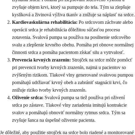
zvyšuje objem krvi, ktorý sa pumpuje do tela. Tým sa zlepšuje
kyslíková a živinová výživa tkanív a znížuje sa náplasť na srdce.
Kardiovaskulárna rehabilitácia:
Po srdcovom záchvate alebo
operácii srdca je rehabilitácia dôležitou súčasťou procesu
zotavenia. Svalová pumpa sa používa na posilnenie srdcového
svalu a zlepšenie krvného obehu. Pomáha pri obnove normálnej
činnosti srdca a pomáha pacientom získať silu a vytrvalosť.
Prevencia krvných zrazenín:
Strojček na srdce môže pomôcť
pri prevencii tvorby krvných zrazenín, najmä u pacientov so
zvýšeným rizikom. Tlakové vlny generované svalovou pumpou
pomáhajú udržiavať krvný obeh a zabrániť stagnácii krvi, čo
znižuje riziko tvorby krvných zrazenín.
Oživenie srdca:
Svalová pumpa sa tiež používa pri oživení
srdca po zástave. Tlakové vlny zariadenia imitujú kontrakcie
svalov a pomáhajú obnoviť normálny rytmus srdca. Tým sa
zvyšuje šanca na úspešné oživenie pacienta.
Je dôležité, aby použitie strojček na srdce bolo riadené a monitorované