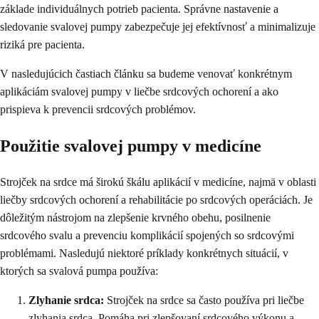
základe individuálnych potrieb pacienta. Správne nastavenie a
sledovanie svalovej pumpy zabezpečuje jej efektívnosť a minimalizuje
riziká pre pacienta.
V nasledujúcich častiach článku sa budeme venovať konkrétnym
aplikáciám svalovej pumpy v liečbe srdcových ochorení a ako
prispieva k prevencii srdcových problémov.
Použitie svalovej pumpy v medicíne
Strojček na srdce má širokú škálu aplikácií v medicíne, najmä v oblasti
liečby srdcových ochorení a rehabilitácie po srdcových operáciách. Je
dôležitým nástrojom na zlepšenie krvného obehu, posilnenie
srdcového svalu a prevenciu komplikácií spojených so srdcovými
problémami. Nasledujú niektoré príklady konkrétnych situácií, v
ktorých sa svalová pumpa používa:
Zlyhanie srdca:
Strojček na srdce sa často používa pri liečbe
zlyhania srdca. Pomáha pri zlepšovaní srdcového výkonu a