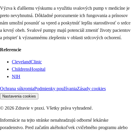
Výzva k ďalšiemu výskumu a využitiu svalových pump v medicíne je
preto nevyhnutná. Dôkladné porozumenie ich fungovania a prínosov
nám umožní posunúť sa vpred a poskytnúť lepšiu starostlivosť o srdce
a krvný obeh. Svalové pumpy majú potenciál zmeniť životy pacientov
a prispieť k významnému zlepšeniu v oblasti srdcových ochorení.
Referencie
ClevelandClinic
ChildrensHospital
NIH
Ochrana súkromia
Podmienky používania
Zásady cookies
Nastavenia cookies
©
2026
Zdravie v praxi. Všetky práva vyhradené.
Informácie na tejto stránke nenahradzujú odborné lekárske
poradenstvo. Pred začatím akéhokoľvek cvičebného programu alebo