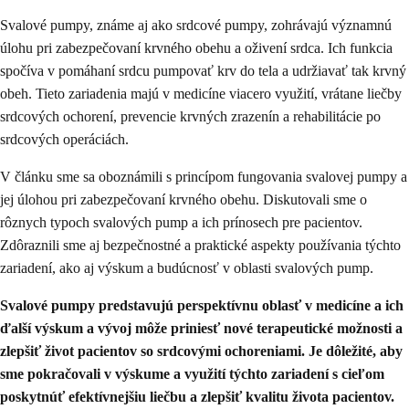
Svalové pumpy, známe aj ako srdcové pumpy, zohrávajú významnú
úlohu pri zabezpečovaní krvného obehu a oživení srdca. Ich funkcia
spočíva v pomáhaní srdcu pumpovať krv do tela a udržiavať tak krvný
obeh. Tieto zariadenia majú v medicíne viacero využití, vrátane liečby
srdcových ochorení, prevencie krvných zrazenín a rehabilitácie po
srdcových operáciách.
V článku sme sa oboznámili s princípom fungovania svalovej pumpy a
jej úlohou pri zabezpečovaní krvného obehu. Diskutovali sme o
rôznych typoch svalových pump a ich prínosech pre pacientov.
Zdôraznili sme aj bezpečnostné a praktické aspekty používania týchto
zariadení, ako aj výskum a budúcnosť v oblasti svalových pump.
Svalové pumpy predstavujú perspektívnu oblasť v medicíne a ich
ďalší výskum a vývoj môže priniesť nové terapeutické možnosti a
zlepšiť život pacientov so srdcovými ochoreniami. Je dôležité, aby
sme pokračovali v výskume a využití týchto zariadení s cieľom
poskytnúť efektívnejšiu liečbu a zlepšiť kvalitu života pacientov.