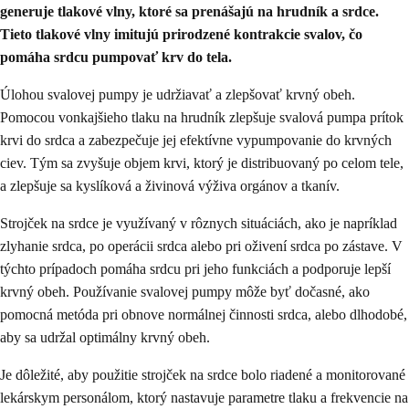
generuje tlakové vlny, ktoré sa prenášajú na hrudník a srdce.
Tieto tlakové vlny imitujú prirodzené kontrakcie svalov, čo
pomáha srdcu pumpovať krv do tela.
Úlohou svalovej pumpy je udržiavať a zlepšovať krvný obeh.
Pomocou vonkajšieho tlaku na hrudník zlepšuje svalová pumpa prítok
krvi do srdca a zabezpečuje jej efektívne vypumpovanie do krvných
ciev. Tým sa zvyšuje objem krvi, ktorý je distribuovaný po celom tele,
a zlepšuje sa kyslíková a živinová výživa orgánov a tkanív.
Strojček na srdce je využívaný v rôznych situáciách, ako je napríklad
zlyhanie srdca, po operácii srdca alebo pri oživení srdca po zástave. V
týchto prípadoch pomáha srdcu pri jeho funkciách a podporuje lepší
krvný obeh. Používanie svalovej pumpy môže byť dočasné, ako
pomocná metóda pri obnove normálnej činnosti srdca, alebo dlhodobé,
aby sa udržal optimálny krvný obeh.
Je dôležité, aby použitie strojček na srdce bolo riadené a monitorované
lekárskym personálom, ktorý nastavuje parametre tlaku a frekvencie na