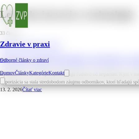
Lekarske inovacie a technologie
33
článkov
Zdravie v praxi
Alternativna medicina a terapie
Stop dymu a dechtu: Prečo lekári a vedci vidia vo vap
Odborné články o zdraví
Domov
Články
Kategórie
Kontakt
Bylinkárstvo a fytoterapia sprevádzajú ľudstvo od nepamäti. Kým v min
Vaporizácia sa stala stredobodom záujmu odborníkov, ktorí hľadajú sp
13. 2. 2026
Čítať viac