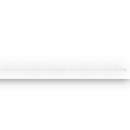
 moderná veda priniesla technológiu, ktorá zásadne mení pravidlá hry.