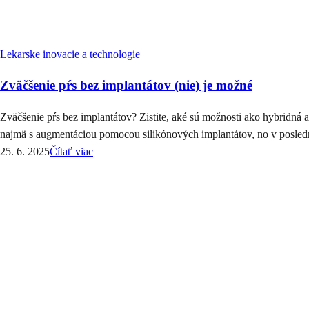
Lekarske inovacie a technologie
Zväčšenie pŕs bez implantátov (nie) je možné
Zväčšenie pŕs bez implantátov? Zistite, aké sú možnosti ako hybridná 
najmä s augmentáciou pomocou silikónových implantátov, no v posled
25. 6. 2025
Čítať viac