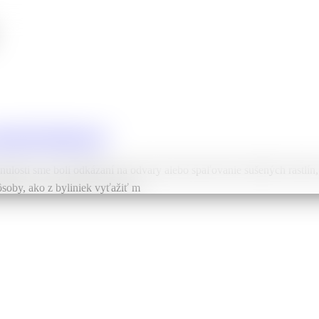
orizácii budúcnosť
ulosti sme boli odkázaní na odvary alebo spaľovanie sušených rastlín,
ôsoby, ako z byliniek vyťažiť m