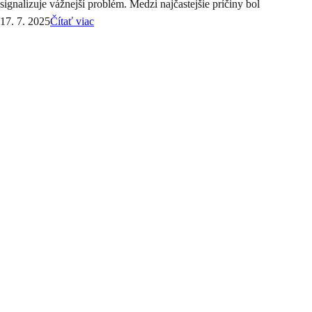
signalizuje vážnejší problém. Medzi najčastejšie príčiny bol
17. 7. 2025
Čítať viac