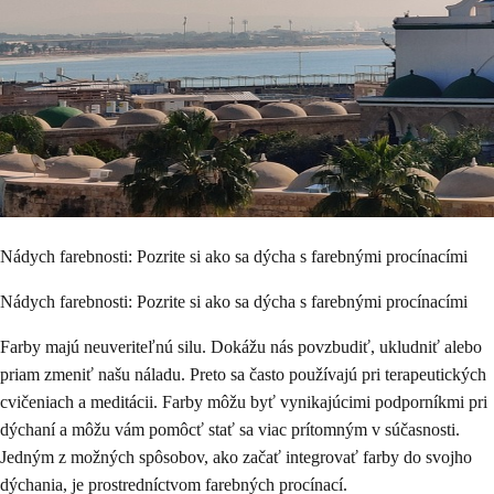
Nádych farebnosti: Pozrite si ako sa dýcha s farebnými procínacími
Nádych farebnosti: Pozrite si ako sa dýcha s farebnými procínacími
Farby majú neuveriteľnú silu. Dokážu nás povzbudiť, ukludniť alebo
priam zmeniť našu náladu. Preto sa často používajú pri terapeutických
cvičeniach a meditácii. Farby môžu byť vynikajúcimi podporníkmi pri
dýchaní a môžu vám pomôcť stať sa viac prítomným v súčasnosti.
Jedným z možných spôsobov, ako začať integrovať farby do svojho
dýchania, je prostredníctvom farebných procínací.