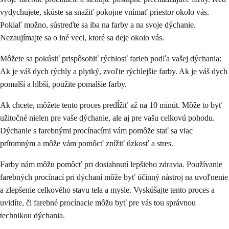
vydychujete, skúste sa snažiť pokojne vnímať priestor okolo vás.
Pokiaľ možno, sústreďte sa iba na farby a na svoje dýchanie.
Nezaujímajte sa o iné veci, ktoré sa deje okolo vás.
Môžete sa pokúsiť prispôsobiť rýchlosť farieb podľa vašej dýchania:
Ak je váš dych rýchly a plytký, zvoľte rýchlejšie farby. Ak je váš dych
pomalší a hlbší, použite pomalšie farby.
Ak chcete, môžete tento proces predĺžiť až na 10 minút. Môže to byť
užitočné nielen pre vaše dýchanie, ale aj pre vašu celkovú pohodu.
Dýchanie s farebnými procínacími vám pomôže stať sa viac
prítomným a môže vám pomôcť znížiť úzkosť a stres.
Farby nám môžu pomôcť pri dosiahnutí lepšieho zdravia. Používanie
farebných procínací pri dýchaní môže byť účinný nástroj na uvoľnenie
a zlepšenie celkového stavu tela a mysle. Vyskúšajte tento proces a
uvidíte, či farebné procínacie môžu byť pre vás tou správnou
technikou dýchania.