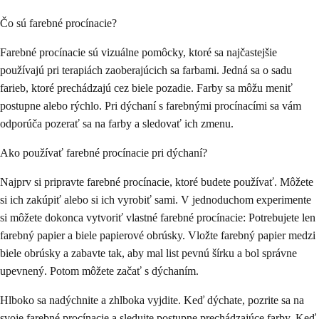
Čo sú farebné procínacie?
Farebné procínacie sú vizuálne pomôcky, ktoré sa najčastejšie
používajú pri terapiách zaoberajúcich sa farbami. Jedná sa o sadu
farieb, ktoré prechádzajú cez biele pozadie. Farby sa môžu meniť
postupne alebo rýchlo. Pri dýchaní s farebnými procínacími sa vám
odporúča pozerať sa na farby a sledovať ich zmenu.
Ako používať farebné procínacie pri dýchaní?
Najprv si pripravte farebné procínacie, ktoré budete používať. Môžete
si ich zakúpiť alebo si ich vyrobiť sami. V jednoduchom experimente
si môžete dokonca vytvoriť vlastné farebné procínacie: Potrebujete len
farebný papier a biele papierové obrúsky. Vložte farebný papier medzi
biele obrúsky a zabavte tak, aby mal list pevnú šírku a bol správne
upevnený. Potom môžete začať s dýchaním.
Hlboko sa nadýchnite a zhlboka vyjdite. Keď dýchate, pozrite sa na
svoje farebné procínacie a sledujte postupne prechádzajúce farby. Keď