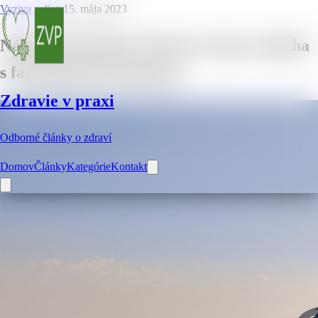
Vyziva a dieta
15. mája 2023
Nádych farebnosti: Pozrite si ako sa dýcha
s farebnými procínacími
Zdravie v praxi
Odborné články o zdraví
Domov
Články
Kategórie
Kontakt