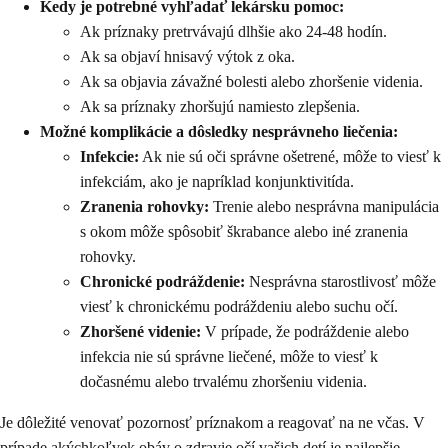
Kedy je potrebné vyhľadať lekársku pomoc:
Ak príznaky pretrvávajú dlhšie ako 24-48 hodín.
Ak sa objaví hnisavý výtok z oka.
Ak sa objavia závažné bolesti alebo zhoršenie videnia.
Ak sa príznaky zhoršujú namiesto zlepšenia.
Možné komplikácie a dôsledky nesprávneho liečenia:
Infekcie:
Ak nie sú oči správne ošetrené, môže to viesť k
infekciám, ako je napríklad konjunktivitída.
Zranenia rohovky:
Trenie alebo nesprávna manipulácia
s okom môže spôsobiť škrabance alebo iné zranenia
rohovky.
Chronické podráždenie:
Nesprávna starostlivosť môže
viesť k chronickému podráždeniu alebo suchu očí.
Zhoršené videnie:
V prípade, že podráždenie alebo
infekcia nie sú správne liečené, môže to viesť k
dočasnému alebo trvalému zhoršeniu videnia.
Je dôležité venovať pozornosť príznakom a reagovať na ne včas. V
prípade akýchkoľvek obáv o zdravie očí vašich detí je najlepšie