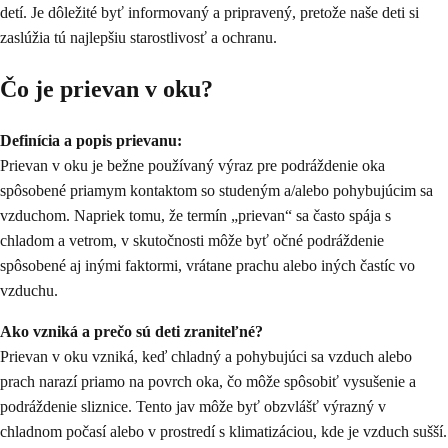
detí. Je dôležité byť informovaný a pripravený, pretože naše deti si
zaslúžia tú najlepšiu starostlivosť a ochranu.
Čo je prievan v oku?
Definícia a popis prievanu:
Prievan v oku je bežne používaný výraz pre podráždenie oka
spôsobené priamym kontaktom so studeným a/alebo pohybujúcim sa
vzduchom. Napriek tomu, že termín „prievan“ sa často spája s
chladom a vetrom, v skutočnosti môže byť očné podráždenie
spôsobené aj inými faktormi, vrátane prachu alebo iných častíc vo
vzduchu.
Ako vzniká a prečo sú deti zraniteľné?
Prievan v oku vzniká, keď chladný a pohybujúci sa vzduch alebo
prach narazí priamo na povrch oka, čo môže spôsobiť vysušenie a
podráždenie sliznice. Tento jav môže byť obzvlášť výrazný v
chladnom počasí alebo v prostredí s klimatizáciou, kde je vzduch sušší.