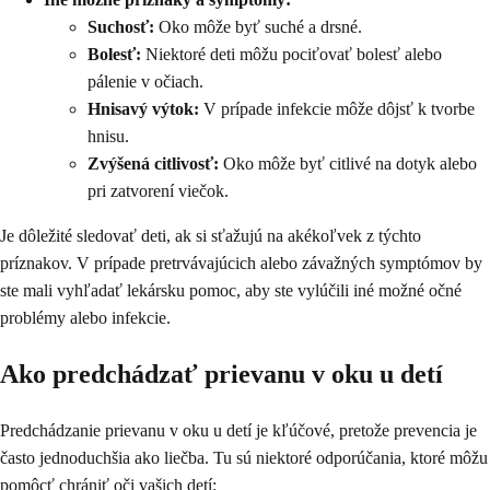
Suchosť:
Oko môže byť suché a drsné.
Bolesť:
Niektoré deti môžu pociťovať bolesť alebo
pálenie v očiach.
Hnisavý výtok:
V prípade infekcie môže dôjsť k tvorbe
hnisu.
Zvýšená citlivosť:
Oko môže byť citlivé na dotyk alebo
pri zatvorení viečok.
Je dôležité sledovať deti, ak si sťažujú na akékoľvek z týchto
príznakov. V prípade pretrvávajúcich alebo závažných symptómov by
ste mali vyhľadať lekársku pomoc, aby ste vylúčili iné možné očné
problémy alebo infekcie.
Ako predchádzať prievanu v oku u detí
Predchádzanie prievanu v oku u detí je kľúčové, pretože prevencia je
často jednoduchšia ako liečba. Tu sú niektoré odporúčania, ktoré môžu
pomôcť chrániť oči vašich detí: