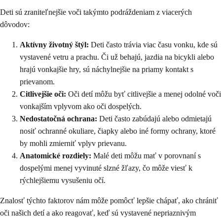
Deti sú zraniteľnejšie voči takýmto podráždeniam z viacerých
dôvodov:
Aktívny životný štýl:
Deti často trávia viac času vonku, kde sú
vystavené vetru a prachu. Či už behajú, jazdia na bicykli alebo
hrajú vonkajšie hry, sú náchylnejšie na priamy kontakt s
prievanom.
Citlivejšie oči:
Oči detí môžu byť citlivejšie a menej odolné voči
vonkajším vplyvom ako oči dospelých.
Nedostatočná ochrana:
Deti často zabúdajú alebo odmietajú
nosiť ochranné okuliare, čiapky alebo iné formy ochrany, ktoré
by mohli zmierniť vplyv prievanu.
Anatomické rozdiely:
Malé deti môžu mať v porovnaní s
dospelými menej vyvinuté slzné žľazy, čo môže viesť k
rýchlejšiemu vysušeniu očí.
Znalosť týchto faktorov nám môže pomôcť lepšie chápať, ako chrániť
oči našich detí a ako reagovať, keď sú vystavené nepriaznivým