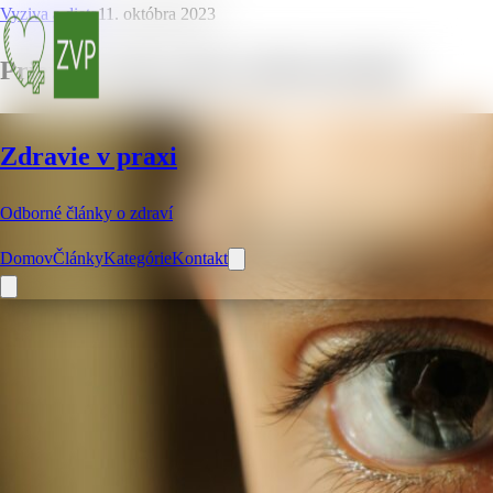
Vyziva a dieta
11. októbra 2023
Prievan v oku u detí a jeho príznaky
Zdravie v praxi
Odborné články o zdraví
Domov
Články
Kategórie
Kontakt