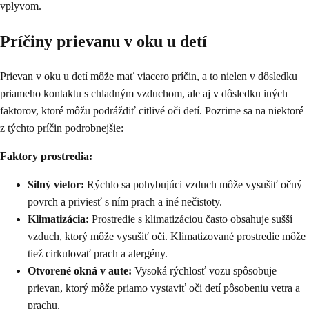
vplyvom.
Príčiny prievanu v oku u detí
Prievan v oku u detí môže mať viacero príčin, a to nielen v dôsledku
priameho kontaktu s chladným vzduchom, ale aj v dôsledku iných
faktorov, ktoré môžu podráždiť citlivé oči detí. Pozrime sa na niektoré
z týchto príčin podrobnejšie:
Faktory prostredia:
Silný vietor:
Rýchlo sa pohybujúci vzduch môže vysušiť očný
povrch a priviesť s ním prach a iné nečistoty.
Klimatizácia:
Prostredie s klimatizáciou často obsahuje sušší
vzduch, ktorý môže vysušiť oči. Klimatizované prostredie môže
tiež cirkulovať prach a alergény.
Otvorené okná v aute:
Vysoká rýchlosť vozu spôsobuje
prievan, ktorý môže priamo vystaviť oči detí pôsobeniu vetra a
prachu.