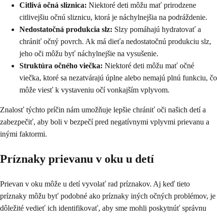
Citlivá očná sliznica:
Niektoré deti môžu mať prirodzene
citlivejšiu očnú sliznicu, ktorá je náchylnejšia na podráždenie.
Nedostatočná produkcia slz:
Slzy pomáhajú hydratovať a
chrániť očný povrch. Ak má dieťa nedostatočnú produkciu slz,
jeho oči môžu byť náchylnejšie na vysušenie.
Struktúra očného viečka:
Niektoré deti môžu mať očné
viečka, ktoré sa nezatvárajú úplne alebo nemajú plnú funkciu, čo
môže viesť k vystaveniu očí vonkajším vplyvom.
Znalosť týchto príčin nám umožňuje lepšie chrániť oči našich detí a
zabezpečiť, aby boli v bezpečí pred negatívnymi vplyvmi prievanu a
inými faktormi.
Príznaky prievanu v oku u detí
Prievan v oku môže u detí vyvolať rad príznakov. Aj keď tieto
príznaky môžu byť podobné ako príznaky iných očných problémov, je
dôležité vedieť ich identifikovať, aby sme mohli poskytnúť správnu