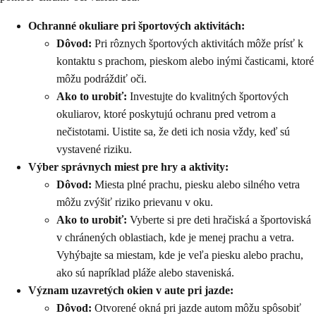
Ochranné okuliare pri športových aktivitách:
Dôvod:
Pri rôznych športových aktivitách môže prísť k
kontaktu s prachom, pieskom alebo inými časticami, ktoré
môžu podráždiť oči.
Ako to urobiť:
Investujte do kvalitných športových
okuliarov, ktoré poskytujú ochranu pred vetrom a
nečistotami. Uistite sa, že deti ich nosia vždy, keď sú
vystavené riziku.
Výber správnych miest pre hry a aktivity:
Dôvod:
Miesta plné prachu, piesku alebo silného vetra
môžu zvýšiť riziko prievanu v oku.
Ako to urobiť:
Vyberte si pre deti hračiská a športoviská
v chránených oblastiach, kde je menej prachu a vetra.
Vyhýbajte sa miestam, kde je veľa piesku alebo prachu,
ako sú napríklad pláže alebo staveniská.
Význam uzavretých okien v aute pri jazde:
Dôvod:
Otvorené okná pri jazde autom môžu spôsobiť