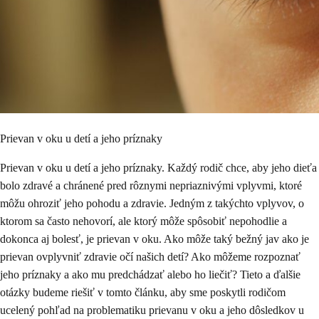
Prievan v oku u detí a jeho príznaky
Prievan v oku u detí a jeho príznaky. Každý rodič chce, aby jeho dieťa
bolo zdravé a chránené pred rôznymi nepriaznivými vplyvmi, ktoré
môžu ohroziť jeho pohodu a zdravie. Jedným z takýchto vplyvov, o
ktorom sa často nehovorí, ale ktorý môže spôsobiť nepohodlie a
dokonca aj bolesť, je prievan v oku. Ako môže taký bežný jav ako je
prievan ovplyvniť zdravie očí našich detí? Ako môžeme rozpoznať
jeho príznaky a ako mu predchádzať alebo ho liečiť? Tieto a ďalšie
otázky budeme riešiť v tomto článku, aby sme poskytli rodičom
ucelený pohľad na problematiku prievanu v oku a jeho dôsledkov u