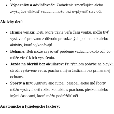
Výparníky a odvlhčovače:
Zariadenia zmenšujúce alebo
zvyšujúce vlhkosť vzduchu môžu tiež ovplyvniť stav očí.
Aktivity detí:
Hranie vonku:
Deti, ktoré trávia veľa času vonku, môžu byť
vystavené prievanu z dôvodu prirodzených podmienok alebo
aktivity, ktorú vykonávajú.
Behanie:
Beh môže zvyšovať prúdenie vzduchu okolo očí, čo
môže viesť k ich vysušeniu.
Jazda na bicykli bez okuliarov:
Pri rýchlom pohybe na bicykli
sú oči vystavené vetru, prachu a iným časticam bez primeranej
ochrany.
Športy a hry:
Aktivity ako futbal, baseball alebo iné športy
môžu vystaviť deti riziku kontaktu s prachom, pieskom alebo
inými časticami, ktoré môžu podráždiť oči.
Anatomické a fyziologické faktory: