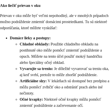
Ako liečiť prievan v oku
Prievan v oku môže byť veľmi nepohodlný, ale v mnohých prípadoch
možno podráždenie zmierniť domácimi prostriedkami. Tu sú niektoré
odporúčania, ktoré môžete vyskúšať:
Domáce lieky a postupy:
Chladné obklady:
Použitie chladného obkladu na
postihnuté oko môže pomôcť zmierniť podráždenie a
opuch. Môžete na tento účel použiť mokrý handričku
alebo špeciálny očný obklad.
Vyvarujte sa treniu:
Je dôležité vyvarovať sa treniu oka,
aj keď svrbí, pretože to môže zhoršiť podráždenie.
Artificiálne slzy:
V lekárňach sú dostupné bez predpisu a
môžu pomôcť zvlhčiť oko a odstrániť prach alebo iné
nečistoty.
Očné kvapky:
Niektoré očné kvapky môžu pomôcť
zmierniť podráždenie a začervenanie očí.