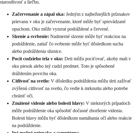
starostlivosť a liečbu.
Začervenanie a zápal oka:
Jedným z najbežnejších príznakov
prievanu v oku je začervenanie, ktoré môže byť sprevádzané
opuchom. Oko môže vyzerat podráždené a červené.
Slzenie a svrbenie:
Nadmerné slzenie môže byť reakciou na
podráždenie, zatiaľ čo svrbenie môže byť dôsledkom sucha
alebo podráždenia sliznice.
Pocit cudzieho tela v oku:
Deti môžu pociťovať, akoby mali v
oku piesok alebo iný cudzí predmet. Toto je spôsobené
dráždením povrchu oka.
Citlivosť na svetlo:
V dôsledku podráždenia môžu deti zažívať
zvýšenú citlivosť na svetlo, čo vedie k mrknutiu alebo potrebe
chrániť oči.
Zmätené videnie alebo bolesti hlavy:
V niektorých prípadoch
môže podráždenie oka spôsobiť dočasné zhoršenie videnia.
Bolesti hlavy môžu byť dôsledkom namáhania očí alebo reakcie
na podráždenie.
Iné možné príznaky a symptómy: