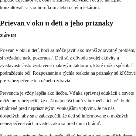
konzultovať sa s odborníkom alebo očným lekárom.
Prievan v oku u detí a jeho príznaky –
záver
Prievan v oku u detí, hoci sa môže javiť ako menší zdravotný problém,
si vyžaduje našu pozornosť. Deti sú z dôvodu svojej aktivity a
zvedavosti často vystavené rizikovým faktorom, ktoré môžu spôsobiť
podráždenie očí. Rozpoznanie a rýchla reakcia na príznaky sú kľúčové
pre zabezpečenie ich očného zdravia.
Prevencia je vždy lepšia ako liečba. Vďaka správnej edukácii a osvete
môžeme zabezpečiť, že naši najmenší budú v bezpečí a ich oči budú
chránené pred nepriaznivými vonkajšími vplyvmi. Je na nás,
dospelých, aby sme zabezpečili, že deti sú informované o možných
nebezpečenstvách a vedeli, ako sa pred nimi chrániť.
Na záver si pripomeňme, že naše oči sú jedným z najcennejších darov,