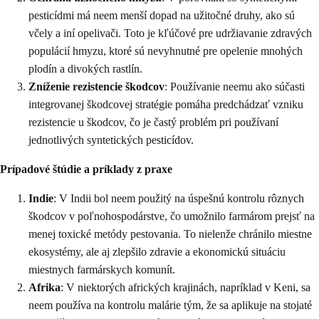
pesticídmi má neem menší dopad na užitočné druhy, ako sú
včely a iní opelivači. Toto je kľúčové pre udržiavanie zdravých
populácií hmyzu, ktoré sú nevyhnutné pre opelenie mnohých
plodín a divokých rastlín.
Zníženie rezistencie škodcov
: Používanie neemu ako súčasti
integrovanej škodcovej stratégie pomáha predchádzať vzniku
rezistencie u škodcov, čo je častý problém pri používaní
jednotlivých syntetických pesticídov.
Prípadové štúdie a príklady z praxe
Indie
: V Indii bol neem použitý na úspešnú kontrolu rôznych
škodcov v poľnohospodárstve, čo umožnilo farmárom prejsť na
menej toxické metódy pestovania. To nielenže chránilo miestne
ekosystémy, ale aj zlepšilo zdravie a ekonomickú situáciu
miestnych farmárskych komunít.
Afrika
: V niektorých afrických krajinách, napríklad v Keni, sa
neem používa na kontrolu malárie tým, že sa aplikuje na stojaté