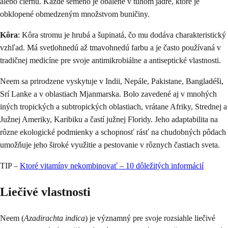
alebo čiernu. Každé semeno je obalené v tuhom jadre, ktoré je
obklopené obmedzeným množstvom buničiny.
Kôra
: Kôra stromu je hrubá a šupinatá, čo mu dodáva charakteristický
vzhľad. Má svetlohnedú až tmavohnedú farbu a je často používaná v
tradičnej medicíne pre svoje antimikrobiálne a antiseptické vlastnosti.
Neem sa prirodzene vyskytuje v Indii, Nepále, Pakistane, Bangladéši,
Srí Lanke a v oblastiach Mjanmarska. Bolo zavedené aj v mnohých
iných tropických a subtropických oblastiach, vrátane Afriky, Strednej a
Južnej Ameriky, Karibiku a častí južnej Floridy. Jeho adaptabilita na
rôzne ekologické podmienky a schopnosť rásť na chudobných pôdach
umožňuje jeho široké využitie a pestovanie v rôznych častiach sveta.
TIP –
Ktoré vitamíny nekombinovať – 10 dôležitých informácií
Liečivé vlastnosti
Neem (
Azadirachta indica
) je významný pre svoje rozsiahle liečivé