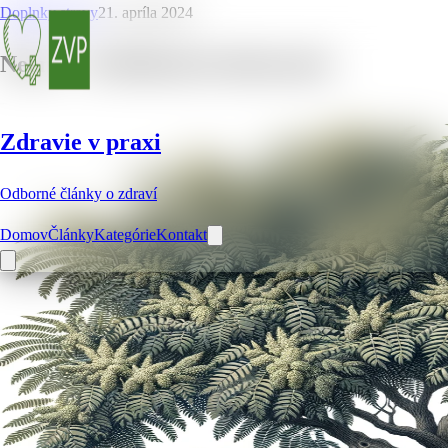
Doplnky stravy
21. apríla 2024
Neem – 10 dôležitých informácií
Zdravie v praxi
Odborné články o zdraví
Domov
Články
Kategórie
Kontakt