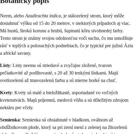
Botanický popis
Neem, alebo
Azadirachta indica
, je stálozelený strom, ktorý môže
dosiahnuť výšku od 15 do 20 metrov, v niektorých prípadoch aj viac.
Má hustú, širokú korunu a hrubú, šupinatú kôru sivohnedej farby.
Tento strom je známy svojou odolnosťou voči suchu, čo mu umožňuje
rásť v teplých a polosuchých podnebiach, čo je typické pre južnú Áziu
a africké savany.
Listy
: Listy neemu sú striedavé a zvyčajne zložené, tvarom
pečiatkovité až podlhovasté, s 20 až 30 tenkými lístkami. Majú
svetlozelenú až tmavozelenú farbu a sú mierne horké na chuť.
Kvety
: Kvety sú malé a bieložltkasté, usporiadané vo voľných
kvetenstvách. Majú príjemnú, medovú vôňu a sú dôležitým zdrojom
nektáru pre včely.
Semienka
: Semienka sú obsiahnuté v hladkom, oválnom až
obdĺžnikovom plode, ktorý sa pri zrení mení z zelenej na žltozelenú