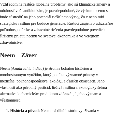
Vzhľadom na rastúce globálne problémy, ako sú klimatické zmeny a
odolnosť voči antibiotikám, je pravdepodobné, že výskum neemu sa
bude sústrediť na jeho potenciál riešiť tieto výzvy, čo z neho robí
strategickú rastlinu pre budúce generácie. Rastúci záujem o udržateľné
poľnohospodárske a zdravotné riešenia pravdepodobne povedie k
širšiemu prijatiu neemu vo svetovej ekonomike a vo verejnom
zdravotníctve.
Neem – Záver
Neem (
Azadirachta indica
) je strom s bohatou históriou a
mnohostranným využitím, ktorý ponúka významné prínosy v
medicíne, poľnohospodárstve, ekológii a ďalších oblastiach. Jeho
vlastnosti ako prírodný pesticíd, liečivá rastlina a ekologicky šetrná
alternatíva k chemickým produktom zdôrazňujú jeho význam a
všestrannosť.
História a pôvod
: Neem má dlhú históriu využívania v