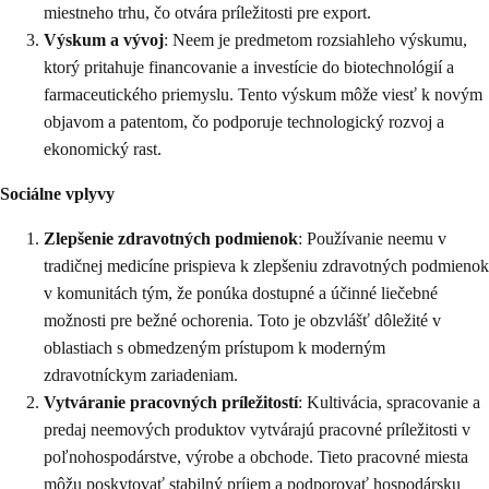
miestneho trhu, čo otvára príležitosti pre export.
Výskum a vývoj
: Neem je predmetom rozsiahleho výskumu,
ktorý pritahuje financovanie a investície do biotechnológií a
farmaceutického priemyslu. Tento výskum môže viesť k novým
objavom a patentom, čo podporuje technologický rozvoj a
ekonomický rast.
Sociálne vplyvy
Zlepšenie zdravotných podmienok
: Používanie neemu v
tradičnej medicíne prispieva k zlepšeniu zdravotných podmienok
v komunitách tým, že ponúka dostupné a účinné liečebné
možnosti pre bežné ochorenia. Toto je obzvlášť dôležité v
oblastiach s obmedzeným prístupom k moderným
zdravotníckym zariadeniam.
Vytváranie pracovných príležitostí
: Kultivácia, spracovanie a
predaj neemových produktov vytvárajú pracovné príležitosti v
poľnohospodárstve, výrobe a obchode. Tieto pracovné miesta
môžu poskytovať stabilný príjem a podporovať hospodársku