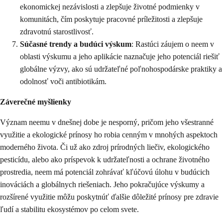
ekonomickej nezávislosti a zlepšuje životné podmienky v
komunitách, čím poskytuje pracovné príležitosti a zlepšuje
zdravotnú starostlivosť.
Súčasné trendy a budúci výskum
: Rastúci záujem o neem v
oblasti výskumu a jeho aplikácie naznačuje jeho potenciál riešiť
globálne výzvy, ako sú udržateľné poľnohospodárske praktiky a
odolnosť voči antibiotikám.
Záverečné myšlienky
Význam neemu v dnešnej dobe je nesporný, pričom jeho všestranné
využitie a ekologické prínosy ho robia cenným v mnohých aspektoch
moderného života. Či už ako zdroj prírodných liečiv, ekologického
pesticídu, alebo ako príspevok k udržateľnosti a ochrane životného
prostredia, neem má potenciál zohrávať kľúčovú úlohu v budúcich
inováciách a globálnych riešeniach. Jeho pokračujúce výskumy a
rozšírené využitie môžu poskytnúť ďalšie dôležité prínosy pre zdravie
ľudí a stabilitu ekosystémov po celom svete.