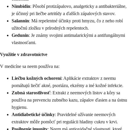
Nimbidin
: Pôsobí protizápalovo, analgeticky a antibakteriálne,
je účinný pri liečbe artritídy a ďalších zápalových stavov.
Salannin
: Má repelentné účinky proti hmyzu, čo z neho robí
užitočnú zložku v prírodných repelentoch.
Gedunin
: Je známy svojimi antimalarickými a antifungálnymi
vlastnosťami.
Využitie v zdravotníctve
V medicíne sa neem používa na:
Liečbu kožných ochorení
: Aplikácie extraktov z neemu
pomáhajú liečiť akné, psoriázu, ekzémy a iné kožné infekcie.
Zubná starostlivosť
: Extrakt z neemových listov a kôry sa
používa na prevenciu zubného kazu, zápalov ďasien a na ústnu
hygienu.
Antidiabetické účinky
: Pravidelné užívanie neemových
extraktov môže pomôcť pri regulácii hladiny cukru v krvi.
Posilnenie imunity
: Neem má antioxidačné vlastnosti, ktoré