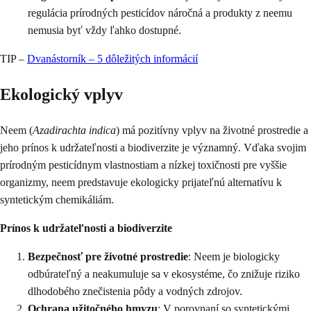
regulácia prírodných pesticídov náročná a produkty z neemu
nemusia byť vždy ľahko dostupné.
TIP –
Dvanástorník – 5 dôležitých informácií
Ekologický vplyv
Neem (
Azadirachta indica
) má pozitívny vplyv na životné prostredie a
jeho prínos k udržateľnosti a biodiverzite je významný. Vďaka svojim
prírodným pesticídnym vlastnostiam a nízkej toxičnosti pre vyššie
organizmy, neem predstavuje ekologicky prijateľnú alternatívu k
syntetickým chemikáliám.
Prínos k udržateľnosti a biodiverzite
Bezpečnosť pre životné prostredie
: Neem je biologicky
odbúrateľný a neakumuluje sa v ekosystéme, čo znižuje riziko
dlhodobého znečistenia pôdy a vodných zdrojov.
Ochrana užitočného hmyzu
: V porovnaní so syntetickými