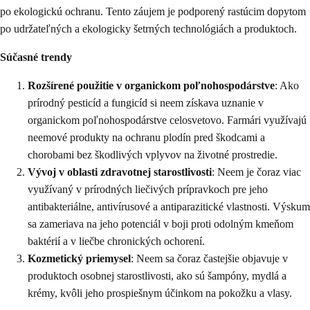
po ekologickú ochranu. Tento záujem je podporený rastúcim dopytom
po udržateľných a ekologicky šetrných technológiách a produktoch.
Súčasné trendy
Rozšírené použitie v organickom poľnohospodárstve
: Ako
prírodný pesticíd a fungicíd si neem získava uznanie v
organickom poľnohospodárstve celosvetovo. Farmári využívajú
neemové produkty na ochranu plodín pred škodcami a
chorobami bez škodlivých vplyvov na životné prostredie.
Vývoj v oblasti zdravotnej starostlivosti
: Neem je čoraz viac
využívaný v prírodných liečivých prípravkoch pre jeho
antibakteriálne, antivírusové a antiparazitické vlastnosti. Výskum
sa zameriava na jeho potenciál v boji proti odolným kmeňom
baktérií a v liečbe chronických ochorení.
Kozmetický priemysel
: Neem sa čoraz častejšie objavuje v
produktoch osobnej starostlivosti, ako sú šampóny, mydlá a
krémy, kvôli jeho prospiešnym účinkom na pokožku a vlasy.