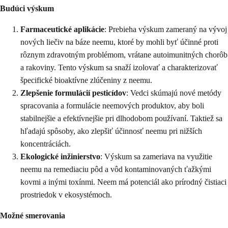
Budúci výskum
Farmaceutické aplikácie
: Prebieha výskum zameraný na vývoj
nových liečiv na báze neemu, ktoré by mohli byť účinné proti
rôznym zdravotným problémom, vrátane autoimunitných chorôb
a rakoviny. Tento výskum sa snaží izolovať a charakterizovať
špecifické bioaktívne zlúčeniny z neemu.
Zlepšenie formulácií pesticídov
: Vedci skúmajú nové metódy
spracovania a formulácie neemových produktov, aby boli
stabilnejšie a efektívnejšie pri dlhodobom používaní. Taktiež sa
hľadajú spôsoby, ako zlepšiť účinnosť neemu pri nižších
koncentráciách.
Ekologické inžinierstvo
: Výskum sa zameriava na využitie
neemu na remediaciu pôd a vôd kontaminovaných ťažkými
kovmi a inými toxínmi. Neem má potenciál ako prírodný čistiaci
prostriedok v ekosystémoch.
Možné smerovania