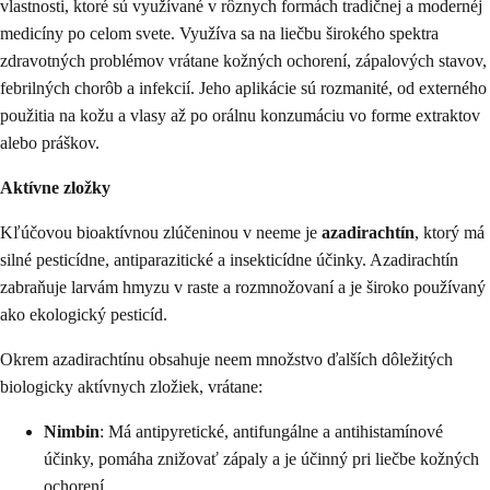
vlastnosti, ktoré sú využívané v rôznych formách tradičnej a modernéj
medicíny po celom svete. Využíva sa na liečbu širokého spektra
zdravotných problémov vrátane kožných ochorení, zápalových stavov,
febrilných chorôb a infekcií. Jeho aplikácie sú rozmanité, od externého
použitia na kožu a vlasy až po orálnu konzumáciu vo forme extraktov
alebo práškov.
Aktívne zložky
Kľúčovou bioaktívnou zlúčeninou v neeme je
azadirachtín
, ktorý má
silné pesticídne, antiparazitické a insekticídne účinky. Azadirachtín
zabraňuje larvám hmyzu v raste a rozmnožovaní a je široko používaný
ako ekologický pesticíd.
Okrem azadirachtínu obsahuje neem množstvo ďalších dôležitých
biologicky aktívnych zložiek, vrátane:
Nimbin
: Má antipyretické, antifungálne a antihistamínové
účinky, pomáha znižovať zápaly a je účinný pri liečbe kožných
ochorení.