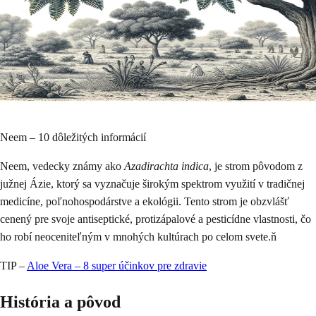
Neem – 10 dôležitých informácií
Neem, vedecky známy ako
Azadirachta indica
, je strom pôvodom z
južnej Ázie, ktorý sa vyznačuje širokým spektrom využití v tradičnej
medicíne, poľnohospodárstve a ekológii. Tento strom je obzvlášť
cenený pre svoje antiseptické, protizápalové a pesticídne vlastnosti, čo
ho robí neoceniteľným v mnohých kultúrach po celom svete.ň
TIP –
Aloe Vera – 8 super účinkov pre zdravie
História a pôvod