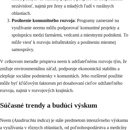
nezávislosť, najmä pre ženy a mladých ľudí v rurálnych
oblastiach.
Posilnenie komunitného rozvoja
: Programy zamerané na
využívanie neemu môžu podporovať komunitné projekty a
spoluprácu medzi farmármi, vedcami a miestnymi podnikmi. To
môže viesť k rozvoju infraštruktúry a posilneniu miestnej
samosprávy.
V celkovom meradle prispieva neem k udržateľnému rozvoju tým, že
znižuje environmentálnu záťaž, podporuje ekonomickú stabilitu a
zlepšuje sociálne podmienky v komunitách. Jeho rozšírené použitie
môže byť kľúčovým faktorom pri dosahovaní cieľov udržateľného
rozvoja, najmä v rozvojových krajinách.
Súčasné trendy a budúci výskum
Neem (
Azadirachta indica
) je stále predmetom intenzívneho výskumu
a využívania v rôznych oblastiach, od poľnohospodárstva a medicíny