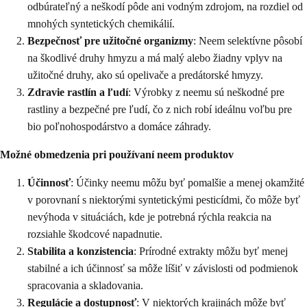
odbúrateľný a neškodí pôde ani vodným zdrojom, na rozdiel od
mnohých syntetických chemikálií.
Bezpečnosť pre užitočné organizmy
: Neem selektívne pôsobí
na škodlivé druhy hmyzu a má malý alebo žiadny vplyv na
užitočné druhy, ako sú opelivače a predátorské hmyzy.
Zdravie rastlín a ľudí
: Výrobky z neemu sú neškodné pre
rastliny a bezpečné pre ľudí, čo z nich robí ideálnu voľbu pre
bio poľnohospodárstvo a domáce záhrady.
Možné obmedzenia pri používaní neem produktov
Účinnosť
: Účinky neemu môžu byť pomalšie a menej okamžité
v porovnaní s niektorými syntetickými pesticídmi, čo môže byť
nevýhoda v situáciách, kde je potrebná rýchla reakcia na
rozsiahle škodcové napadnutie.
Stabilita a konzistencia
: Prírodné extrakty môžu byť menej
stabilné a ich účinnosť sa môže líšiť v závislosti od podmienok
spracovania a skladovania.
Regulácie a dostupnosť
: V niektorých krajinách môže byť