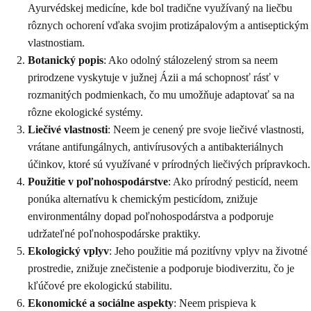
Ayurvédskej medicíne, kde bol tradične využívaný na liečbu
rôznych ochorení vďaka svojim protizápalovým a antiseptickým
vlastnostiam.
Botanický popis
: Ako odolný stálozelený strom sa neem
prirodzene vyskytuje v južnej Ázii a má schopnosť rásť v
rozmanitých podmienkach, čo mu umožňuje adaptovať sa na
rôzne ekologické systémy.
Liečivé vlastnosti
: Neem je cenený pre svoje liečivé vlastnosti,
vrátane antifungálnych, antivírusových a antibakteriálnych
účinkov, ktoré sú využívané v prírodných liečivých prípravkoch.
Použitie v poľnohospodárstve
: Ako prírodný pesticíd, neem
ponúka alternatívu k chemickým pesticídom, znižuje
environmentálny dopad poľnohospodárstva a podporuje
udržateľné poľnohospodárske praktiky.
Ekologický vplyv
: Jeho použitie má pozitívny vplyv na životné
prostredie, znižuje znečistenie a podporuje biodiverzitu, čo je
kľúčové pre ekologickú stabilitu.
Ekonomické a sociálne aspekty
: Neem prispieva k