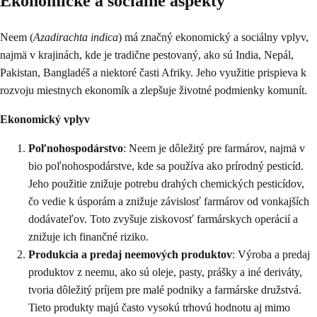
Ekonomické a sociálne aspekty
Neem (
Azadirachta indica
) má značný ekonomický a sociálny vplyv,
najmä v krajinách, kde je tradične pestovaný, ako sú India, Nepál,
Pakistan, Bangladéš a niektoré časti Afriky. Jeho využitie prispieva k
rozvoju miestnych ekonomík a zlepšuje životné podmienky komunít.
Ekonomický vplyv
Poľnohospodárstvo
: Neem je dôležitý pre farmárov, najmä v
bio poľnohospodárstve, kde sa používa ako prírodný pesticíd.
Jeho použitie znižuje potrebu drahých chemických pesticídov,
čo vedie k úsporám a znižuje závislosť farmárov od vonkajších
dodávateľov. Toto zvyšuje ziskovosť farmárskych operácií a
znižuje ich finančné riziko.
Produkcia a predaj neemových produktov
: Výroba a predaj
produktov z neemu, ako sú oleje, pasty, prášky a iné deriváty,
tvoria dôležitý príjem pre malé podniky a farmárske družstvá.
Tieto produkty majú často vysokú trhovú hodnotu aj mimo