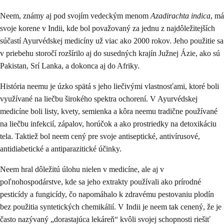
Neem, známy aj pod svojím vedeckým menom
Azadirachta indica
, má
svoje korene v Indii, kde bol považovaný za jednu z najdôležitejších
súčastí Ayurvédskej medicíny už viac ako 2000 rokov. Jeho použitie sa
v priebehu storočí rozšírilo aj do susedných krajín Južnej Ázie, ako sú
Pakistan, Srí Lanka, a dokonca aj do Afriky.
História neemu je úzko spätá s jeho liečivými vlastnosťami, ktoré boli
využívané na liečbu širokého spektra ochorení. V Ayurvédskej
medicíne boli listy, kvety, semienka a kôra neemu tradične používané
na liečbu infekcií, zápalov, horúčok a ako prostriedky na detoxikáciu
tela. Taktiež bol neem cený pre svoje antiseptické, antivírusové,
antidiabetické a antiparazitické účinky.
Neem hral dôležitú úlohu nielen v medicíne, ale aj v
poľnohospodárstve, kde sa jeho extrakty používali ako prírodné
pesticídy a fungicídy, čo napomáhalo k zdravému pestovaniu plodín
bez použitia syntetických chemikálií. V Indii je neem tak cenený, že je
často nazývaný „dorastajúca lekáreň“ kvôli svojej schopnosti riešiť