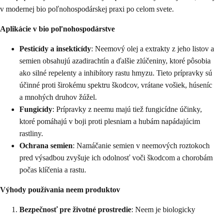
v modernej bio poľnohospodárskej praxi po celom svete.
Aplikácie v bio poľnohospodárstve
Pesticídy a insekticídy
: Neemový olej a extrakty z jeho listov a
semien obsahujú azadirachtín a ďalšie zlúčeniny, ktoré pôsobia
ako silné repelenty a inhibítory rastu hmyzu. Tieto prípravky sú
účinné proti širokému spektru škodcov, vrátane vošiek, húseníc
a mnohých druhov žúžel.
Fungicídy
: Prípravky z neemu majú tiež fungicídne účinky,
ktoré pomáhajú v boji proti plesniam a hubám napádajúcim
rastliny.
Ochrana semien
: Namáčanie semien v neemových roztokoch
pred výsadbou zvyšuje ich odolnosť voči škodcom a chorobám
počas klíčenia a rastu.
Výhody používania neem produktov
Bezpečnosť pre životné prostredie
: Neem je biologicky