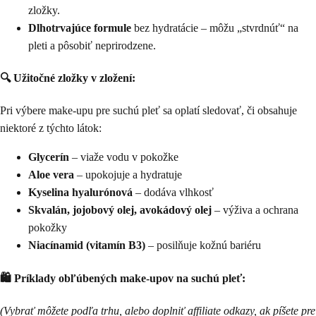
zložky.
Dlhotrvajúce formule
bez hydratácie – môžu „stvrdnúť“ na
pleti a pôsobiť neprirodzene.
🔍 Užitočné zložky v zložení:
Pri výbere make-upu pre suchú pleť sa oplatí sledovať, či obsahuje
niektoré z týchto látok:
Glycerín
– viaže vodu v pokožke
Aloe vera
– upokojuje a hydratuje
Kyselina hyalurónová
– dodáva vlhkosť
Skvalán, jojobový olej, avokádový olej
– výživa a ochrana
pokožky
Niacínamid (vitamín B3)
– posilňuje kožnú bariéru
🛍️ Príklady obľúbených make-upov na suchú pleť:
(Vybrať môžete podľa trhu, alebo doplniť affiliate odkazy, ak píšete pre