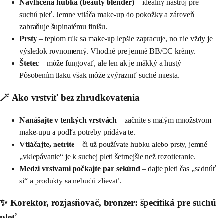
Navlhčená hubka (beauty blender)
– ideálny nástroj pre
suchú pleť. Jemne vtláča make-up do pokožky a zároveň
zabraňuje šupinatému finišu.
Prsty
– teplom rúk sa make-up lepšie zapracuje, no nie vždy je
výsledok rovnomerný. Vhodné pre jemné BB/CC krémy.
Štetec
– môže fungovať, ale len ak je mäkký a hustý.
Pôsobením tlaku však môže zvýrazniť suché miesta.
🪄 Ako vrstviť bez zhrudkovatenia
Nanášajte v tenkých vrstvách
– začnite s malým množstvom
make-upu a podľa potreby pridávajte.
Vtláčajte, netrite
– či už používate hubku alebo prsty, jemné
„vklepávanie“ je k suchej pleti šetrnejšie než rozotieranie.
Medzi vrstvami počkajte pár sekúnd
– dajte pleti čas „sadnúť
si“ a produkty sa nebudú zlievať.
✨ Korektor, rozjasňovač, bronzer: špecifiká pre suchú
pleť