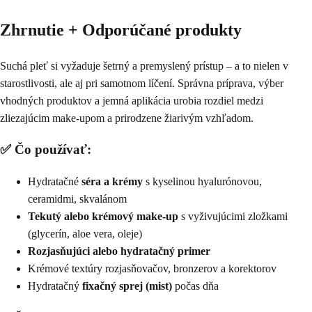
Zhrnutie + Odporúčané produkty
Suchá pleť si vyžaduje šetrný a premyslený prístup – a to nielen v
starostlivosti, ale aj pri samotnom líčení. Správna príprava, výber
vhodných produktov a jemná aplikácia urobia rozdiel medzi
zliezajúcim make-upom a prirodzene žiarivým vzhľadom.
✅ Čo používať:
Hydratačné
séra a krémy
s kyselinou hyalurónovou,
ceramidmi, skvalánom
Tekutý alebo krémový make-up
s vyživujúcimi zložkami
(glycerín, aloe vera, oleje)
Rozjasňujúci alebo hydratačný primer
Krémové textúry rozjasňovačov, bronzerov a korektorov
Hydratačný
fixačný sprej (mist)
počas dňa