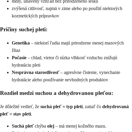
mdlý, unavený vzhľad bez prirodzeného lesku
zvýšená citlivosť, najmä v zime alebo po použití niektorých
kozmetických prípravkov
Príčiny suchej pleti:
Genetika
– niektorí ľudia majú prirodzene menej mazových
žliaz
Počasie
– chlad, vietor či nízka vlhkosť vzduchu znižujú
hydratáciu pleti
Nesprávna starostlivosť
– agresívne čistenie, vynechanie
hydratácie alebo používanie nevhodných produktov
Rozdiel medzi suchou a dehydrovanou pleťou:
Je dôležité vedieť, že
suchá pleť = typ pleti
, zatiaľ čo
dehydrovaná
pleť = stav pleti
.
Suchá pleť
chýba
olej
– má menej kožného mazu.