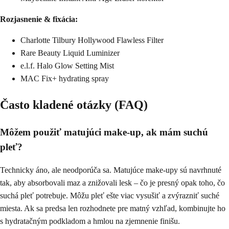
Rozjasnenie & fixácia:
Charlotte Tilbury Hollywood Flawless Filter
Rare Beauty Liquid Luminizer
e.l.f. Halo Glow Setting Mist
MAC Fix+ hydrating spray
Často kladené otázky (FAQ)
Môžem použiť matujúci make-up, ak mám suchú
pleť?
Technicky áno, ale neodporúča sa. Matujúce make-upy sú navrhnuté
tak, aby absorbovali maz a znižovali lesk – čo je presný opak toho, čo
suchá pleť potrebuje. Môžu pleť ešte viac vysušiť a zvýrazniť suché
miesta. Ak sa predsa len rozhodnete pre matný vzhľad, kombinujte ho
s hydratačným podkladom a hmlou na zjemnenie finišu.