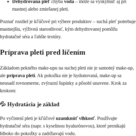
Dehydrovaná pleť
chýba
voda
– môže sa vyskytnúť aj pri
mastnej alebo zmiešanej pleti.
Poznať rozdiel je kľúčové pri výbere produktov – suchá pleť potrebuje
mastnejšiu, výživnú starostlivosť, kým dehydrovanej pomôžu
hydratačné séra a ľahšie textúry.
Príprava pleti pred líčením
Základom pekného make-upu na suchej pleti nie je samotný make-up,
ale
príprava pleti
. Ak pokožka nie je hydratovaná, make-up sa
neusadí rovnomerne, zvýrazní šupinky a pôsobí unavene. Krok za
krokom:
💦 Hydratácia je základ
Po vyčistení pleti je kľúčové
uzamknúť vlhkosť
. Používajte
hydratačné séra (napr. s kyselinou hyalurónovou), ktoré prenikajú
hlboko do pokožky a zadržiavajú vodu.