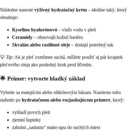
Následne naneste
výživný hydratačný krém
– ideálne taký, ktorý
obsahuje:
Kyselinu hyalurónovú
– viaže vodu v pleti
Ceramidy
– obnovujú kožnú bariéru
Skvalán alebo rastlinné oleje
– dodajú potrebný tuk
💡
Tip:
Ak je pleť extrémne suchá, môžete použiť aj pár kvapiek
pleťového oleja ako posledný krok pred líčením.
🌟 Primer: vytvorte hladký základ
Vyhnite sa matujúcim alebo silikónovým bázam. Namiesto toho
siahnite po
hydratačnom alebo rozjasňujúcom primere
, ktorý:
vyhladí povrch pleti
zjemní šupinky
zabráni „sadaniu“ make-upu do suchých miest