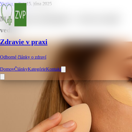
Vyziva a dieta
15. júna 2025
Make-up na suchú pleť – čo by ste mali
vedieť
Zdravie v praxi
Odborné články o zdraví
Domov
Články
Kategórie
Kontakt