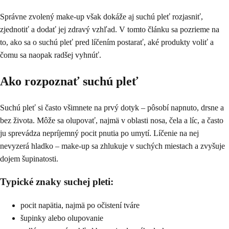
Správne zvolený make-up však dokáže aj suchú pleť rozjasniť,
zjednotiť a dodať jej zdravý vzhľad. V tomto článku sa pozrieme na
to, ako sa o suchú pleť pred líčením postarať, aké produkty voliť a
čomu sa naopak radšej vyhnúť.
Ako rozpoznať suchú pleť
Suchú pleť si často všimnete na prvý dotyk – pôsobí napnuto, drsne a
bez života. Môže sa olupovať, najmä v oblasti nosa, čela a líc, a často
ju sprevádza nepríjemný pocit pnutia po umytí. Líčenie na nej
nevyzerá hladko – make-up sa zhlukuje v suchých miestach a zvyšuje
dojem šupinatosti.
Typické znaky suchej pleti:
pocit napätia, najmä po očistení tváre
šupinky alebo olupovanie