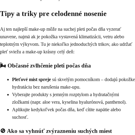
Tipy a triky pre celodenné nosenie
Aj ten najlepší make-up môže na suchej pleti počas dňa vyzerať
unavene, najmä ak je pokožka vystavená klimatizácii, vetru alebo
teplotným výkyvom. Tu je niekoľko jednoduchých trikov, ako udržať
pleť sviežu a make-up krásny celý deň:
🌬️ Občasné zvlhčenie pleti počas dňa
Pleťové mist spreje
sú skvelým pomocníkom – dodajú pokožke
hydratáciu bez narušenia make-upu.
Vyberajte produkty s jemným rozptylom a hydratačnými
zložkami (napr. aloe vera, kyselina hyalurónová, panthenol).
Aplikujte kedykoľvek počas dňa, keď cítite napätie alebo
suchosť.
🚫 Ako sa vyhnúť zvýrazneniu suchých miest