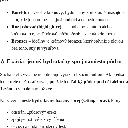
Korektor
– zvoľte krémový, hydratačný korektor. Nanášajte len
tam, kde je to nutné – najmä pod oči a na nedokonalosti.
Rozjasňovač (highlighter)
– siahnite po tekutom alebo
krémovom type. Púdrové môžu pôsobiť suchým dojmom.
Bronzer
– ideálny je krémový bronzer, ktorý splynie s pleťou
bez toho, aby ju vysušoval.
💧 Fixácia: jemný hydratačný sprej namiesto púdru
Suchá pleť zvyčajne nepotrebuje výraznú fixáciu púdrom. Ak predsa
len chcete niečo zafixovať, použite len
ľahký púder pod oči alebo na
T-zónu
a v malom množstve.
Na záver naneste
hydratačný fixačný sprej (setting spray)
, ktorý:
odstráni „púdrový“ efekt
spojí jednotlivé vrstvy líčenia
osvieži a dodá prirodzený lesk