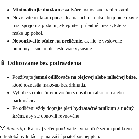
Minimalizujte dotýkanie sa tváre
, najmä suchými rukami.
Nevrstvite make-up počas dňa nasucho – radšej ho jemne oživte
mist sprejom a prstami „vklepnite“ prípadné miesta, kde sa
make-up pohol.
Nepoužívajte púder na prelíčenie
, ak nie je vyslovene
potrebný – suchú pleť ešte viac vysušuje.
🧴 Odličovanie bez podráždenia
Používajte
jemné odličovače na olejovej alebo mliečnej báze
,
ktoré rozpustia make-up bez drhnutia.
Vyhnite sa micelárnym vodám s obsahom alkoholu alebo
parfumácie.
Po odlíčení vždy doprajte pleti
hydratačné tonikum a nočný
krém
, aby ste obnovili rovnováhu.
💡
Bonus tip:
Ráno aj večer používajte hydratačné sérum pod krém –
dlhodobá hydratácia je najväčší priateľ suchej pleti.