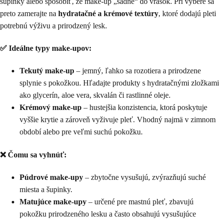
šupinky alebo spôsobiť, že make-up „sadne“ do vrások. Pri výbere sa
preto zamerajte na
hydratačné a krémové textúry
, ktoré dodajú pleti
potrebnú výživu a prirodzený lesk.
✅ Ideálne typy make-upov:
Tekutý make-up
– jemný, ľahko sa rozotiera a prirodzene
splynie s pokožkou. Hľadajte produkty s hydratačnými zložkami
ako glycerín, aloe vera, skvalán či rastlinné oleje.
Krémový make-up
– hustejšia konzistencia, ktorá poskytuje
vyššie krytie a zároveň vyživuje pleť. Vhodný najmä v zimnom
období alebo pre veľmi suchú pokožku.
❌ Čomu sa vyhnúť:
Púdrové make-upy
– zbytočne vysušujú, zvýrazňujú suché
miesta a šupinky.
Matujúce make-upy
– určené pre mastnú pleť, zbavujú
pokožku prirodzeného lesku a často obsahujú vysušujúce