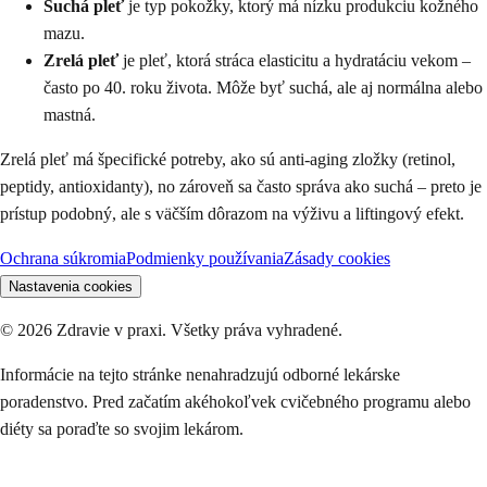
Suchá pleť
je typ pokožky, ktorý má nízku produkciu kožného
mazu.
Zrelá pleť
je pleť, ktorá stráca elasticitu a hydratáciu vekom –
často po 40. roku života. Môže byť suchá, ale aj normálna alebo
mastná.
Zrelá pleť má špecifické potreby, ako sú anti-aging zložky (retinol,
peptidy, antioxidanty), no zároveň sa často správa ako suchá – preto je
prístup podobný, ale s väčším dôrazom na výživu a liftingový efekt.
Ochrana súkromia
Podmienky používania
Zásady cookies
Nastavenia cookies
©
2026
Zdravie v praxi. Všetky práva vyhradené.
Informácie na tejto stránke nenahradzujú odborné lekárske
poradenstvo. Pred začatím akéhokoľvek cvičebného programu alebo
diéty sa poraďte so svojim lekárom.