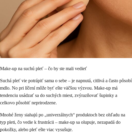
Make-up na suchú pleť – čo by ste mali vedieť
Suchá pleť vie potrápiť sama o sebe – je napnutá, citlivá a často pôsobí
mdlo. No pri líčení môže byť ešte väčšou výzvou. Make-up má
tendenciu usádzať sa do suchých miest, zvýrazňovať šupinky a
celkovo pôsobiť neprirodzene.
Mnohé ženy siahajú po „univerzálnych“ produktoch bez ohľadu na
typ pleti, čo vedie k frustrácii – make-up sa olupuje, nezapadá do
pokožky, alebo pleť ešte viac vysušuje.