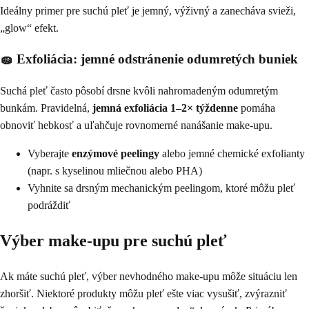
Ideálny primer pre suchú pleť je jemný, výživný a zanecháva svieži,
„glow“ efekt.
🧽 Exfoliácia: jemné odstránenie odumretých buniek
Suchá pleť často pôsobí drsne kvôli nahromadeným odumretým
bunkám. Pravidelná,
jemná exfoliácia 1–2× týždenne
pomáha
obnoviť hebkosť a uľahčuje rovnomerné nanášanie make-upu.
Vyberajte
enzýmové peelingy
alebo jemné chemické exfolianty
(napr. s kyselinou mliečnou alebo PHA)
Vyhnite sa drsným mechanickým peelingom, ktoré môžu pleť
podráždiť
Výber make-upu pre suchú pleť
Ak máte suchú pleť, výber nevhodného make-upu môže situáciu len
zhoršiť. Niektoré produkty môžu pleť ešte viac vysušiť, zvýrazniť