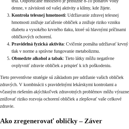
tela. Odporúčané množstvo je približne 8-10 pohárov vody
denne, v závislosti od vašej aktivity a klímy, kde žijete.
Kontrola telesnej hmotnosti
: Udržiavanie zdravej telesnej
hmotnosti znižuje zaťaženie obličiek a znižuje riziko vzniku
diabetu a vysokého krvného tlaku, ktoré sú hlavnými príčinami
obličkových ochorení.
Pravidelná fyzická aktivita
: Cvičenie pomáha udržiavať krvný
tlak v norme a správne fungovanie metabolizmu.
Obmedzte alkohol a tabak
: Tieto látky môžu negatívne
ovplyvniť zdravie obličiek a prispieť k ich poškodeniu.
Tieto preventívne stratégie sú základom pre udržanie vašich obličiek
zdravých. V kombinácii s pravidelnými lekárskymi kontrolami a
včasným riešením akýchkoľvek zdravotných problémov môžu výrazne
znižovať riziko rozvoja ochorení obličiek a zlepšovať vaše celkové
zdravie.
Ako zregenerovať obličky – Záver