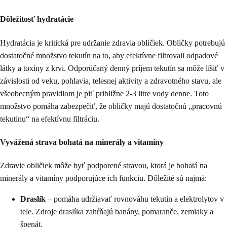
Dôležitosť hydratácie
Hydratácia je kritická pre udržanie zdravia obličiek. Obličky potrebujú
dostatočné množstvo tekutín na to, aby efektívne filtrovali odpadové
látky a toxíny z krvi. Odporúčaný denný príjem tekutín sa môže líšiť v
závislosti od veku, pohlavia, telesnej aktivity a zdravotného stavu, ale
všeobecným pravidlom je piť približne 2-3 litre vody denne. Toto
množstvo pomáha zabezpečiť, že obličky majú dostatočnú „pracovnú
tekutinu“ na efektívnu filtráciu.
Vyvážená strava bohatá na minerály a vitamíny
Zdravie obličiek môže byť podporené stravou, ktorá je bohatá na
minerály a vitamíny podporujúce ich funkciu. Dôležité sú najmä:
Draslík
– pomáha udržiavať rovnováhu tekutín a elektrolytov v
tele. Zdroje draslíka zahŕňajú banány, pomaranče, zemiaky a
špenát.