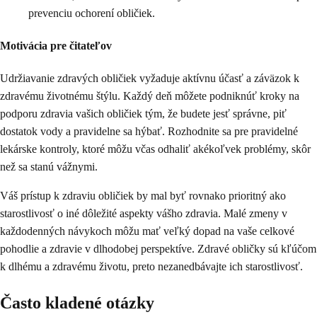
prevenciu ochorení obličiek.
Motivácia pre čitateľov
Udržiavanie zdravých obličiek vyžaduje aktívnu účasť a záväzok k
zdravému životnému štýlu. Každý deň môžete podniknúť kroky na
podporu zdravia vašich obličiek tým, že budete jesť správne, piť
dostatok vody a pravidelne sa hýbať. Rozhodnite sa pre pravidelné
lekárske kontroly, ktoré môžu včas odhaliť akékoľvek problémy, skôr
než sa stanú vážnymi.
Váš prístup k zdraviu obličiek by mal byť rovnako prioritný ako
starostlivosť o iné dôležité aspekty vášho zdravia. Malé zmeny v
každodenných návykoch môžu mať veľký dopad na vaše celkové
pohodlie a zdravie v dlhodobej perspektíve. Zdravé obličky sú kľúčom
k dlhému a zdravému životu, preto nezanedbávajte ich starostlivosť.
Často kladené otázky