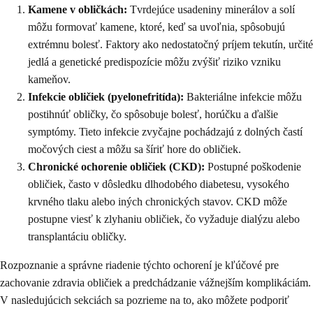
Kamene v obličkách:
Tvrdejúce usadeniny minerálov a solí
môžu formovať kamene, ktoré, keď sa uvoľnia, spôsobujú
extrémnu bolesť. Faktory ako nedostatočný príjem tekutín, určité
jedlá a genetické predispozície môžu zvýšiť riziko vzniku
kameňov.
Infekcie obličiek (pyelonefritída):
Bakteriálne infekcie môžu
postihnúť obličky, čo spôsobuje bolesť, horúčku a ďalšie
symptómy. Tieto infekcie zvyčajne pochádzajú z dolných častí
močových ciest a môžu sa šíriť hore do obličiek.
Chronické ochorenie obličiek (CKD):
Postupné poškodenie
obličiek, často v dôsledku dlhodobého diabetesu, vysokého
krvného tlaku alebo iných chronických stavov. CKD môže
postupne viesť k zlyhaniu obličiek, čo vyžaduje dialýzu alebo
transplantáciu obličky.
Rozpoznanie a správne riadenie týchto ochorení je kľúčové pre
zachovanie zdravia obličiek a predchádzanie vážnejším komplikáciám.
V nasledujúcich sekciách sa pozrieme na to, ako môžete podporiť