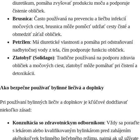
diuretikum, pomáha zvyšovať produkciu moču a podporuje
čistenie obličiek.
Brusnica
: Často používaná na prevenciu a liečbu infekcií
močových ciest, brusnica môže pomôcť udržať cesty čisté a
obmedziť záťaž obličiek.
Petržlen
: Má diuretické vlastnosti a pomáha pri odstraňovaní
nadbytočnej vody z tela, čím podporuje funkciu obličiek.
Zlatobyľ (Solidago)
: Tradične používaná na podporu zdravia
obličiek a močových ciest, zlatobyľ môže pomáhať pri čistení a
detoxikácii.
Ako bezpečne používať bylinné liečivá a doplnky
Pri používaní bylinných liečiv a doplnkov je kľúčové dodržiavať
niekoľko zásad:
Konzultácia so zdravotníckym odborníkom
: Vždy sa poraďte
s lekárom alebo kvalifikovaným bylinkárom pred zahájením
akéhokoľvek bylinného liečebného režimu, najmä ak už užívate