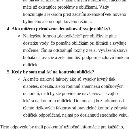
máte už existujúce problémy s obličkami. Vždy
konzultujte s lekárom pred začatím akéhokoľvek nového
bylinného alebo doplnkového režimu.
Ako môžem prirodzene detoxikovať svoje obličky?
Najlepšou formou „detoxikácie“ pre obličky je pitie
dostatku vody, čo pomáha obličkám pri filtrácii a zvyšuje
močenie, čím sa odstraňujú toxíny z tela. Vyvážená strava
bohatá na ovocie a zeleninu tiež podporuje zdravú funkciu
obličiek.
Kedy by som mal ísť na kontrolu obličiek?
Ak máte rizikové faktory ako sú vysoký krvný tlak,
diabetes, obezita, alebo rodinnú anamnézu obličkových
ochorení, mali by ste pravidelne navštevovať svojho
lekára na kontrolu obličiek. Dokonca aj bez prítomnosti
týchto rizikových faktorov sú pravidelné kontroly zdravia
obličiek odporúčané, najmä po dosiahnutí stredného veku.
Tieto odpovede by mali poskytnúť užitočné informácie pre každého,