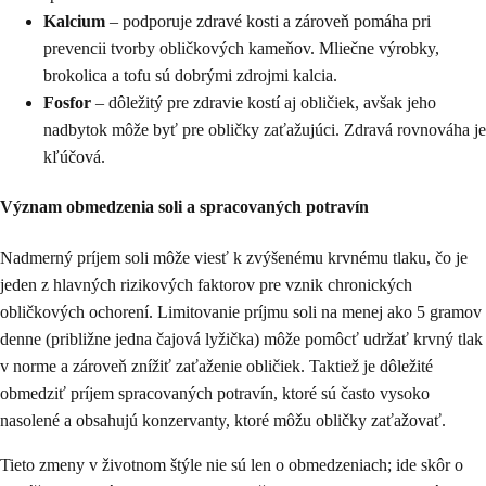
Kalcium
– podporuje zdravé kosti a zároveň pomáha pri
prevencii tvorby obličkových kameňov. Mliečne výrobky,
brokolica a tofu sú dobrými zdrojmi kalcia.
Fosfor
– dôležitý pre zdravie kostí aj obličiek, avšak jeho
nadbytok môže byť pre obličky zaťažujúci. Zdravá rovnováha je
kľúčová.
Význam obmedzenia soli a spracovaných potravín
Nadmerný príjem soli môže viesť k zvýšenému krvnému tlaku, čo je
jeden z hlavných rizikových faktorov pre vznik chronických
obličkových ochorení. Limitovanie príjmu soli na menej ako 5 gramov
denne (približne jedna čajová lyžička) môže pomôcť udržať krvný tlak
v norme a zároveň znížiť zaťaženie obličiek. Taktiež je dôležité
obmedziť príjem spracovaných potravín, ktoré sú často vysoko
nasolené a obsahujú konzervanty, ktoré môžu obličky zaťažovať.
Tieto zmeny v životnom štýle nie sú len o obmedzeniach; ide skôr o