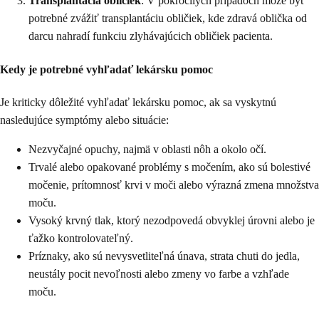
Transplantácia obličiek
: V pokročilých prípadoch môže byť
potrebné zvážiť transplantáciu obličiek, kde zdravá oblička od
darcu nahradí funkciu zlyhávajúcich obličiek pacienta.
Kedy je potrebné vyhľadať lekársku pomoc
Je kriticky dôležité vyhľadať lekársku pomoc, ak sa vyskytnú
nasledujúce symptómy alebo situácie:
Nezvyčajné opuchy, najmä v oblasti nôh a okolo očí.
Trvalé alebo opakované problémy s močením, ako sú bolestivé
močenie, prítomnosť krvi v moči alebo výrazná zmena množstva
moču.
Vysoký krvný tlak, ktorý nezodpovedá obvyklej úrovni alebo je
ťažko kontrolovateľný.
Príznaky, ako sú nevysvetliteľná únava, strata chuti do jedla,
neustály pocit nevoľnosti alebo zmeny vo farbe a vzhľade
moču.