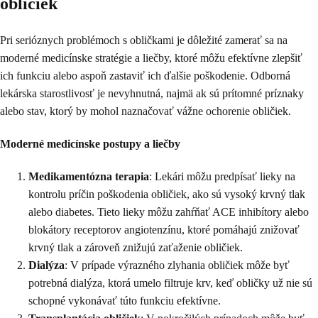
obličiek
Pri serióznych problémoch s obličkami je dôležité zamerať sa na
moderné medicínske stratégie a liečby, ktoré môžu efektívne zlepšiť
ich funkciu alebo aspoň zastaviť ich ďalšie poškodenie. Odborná
lekárska starostlivosť je nevyhnutná, najmä ak sú prítomné príznaky
alebo stav, ktorý by mohol naznačovať vážne ochorenie obličiek.
Moderné medicínske postupy a liečby
Medikamentózna terapia
: Lekári môžu predpísať lieky na
kontrolu príčin poškodenia obličiek, ako sú vysoký krvný tlak
alebo diabetes. Tieto lieky môžu zahŕňať ACE inhibítory alebo
blokátory receptorov angiotenzínu, ktoré pomáhajú znižovať
krvný tlak a zároveň znižujú zaťaženie obličiek.
Dialýza
: V prípade výrazného zlyhania obličiek môže byť
potrebná dialýza, ktorá umelo filtruje krv, keď obličky už nie sú
schopné vykonávať túto funkciu efektívne.