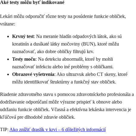
Aké testy môžu byť indikované
Lekári môžu odporučiť rôzne testy na posúdenie funkcie obličiek,
vrátane:
Krvný test
: Na meranie hladín odpadových látok, ako sú
kreatinín a dusíkaté látky močoviny (BUN), ktoré môžu
naznačovať, ako dobre obličky filtrujú krv.
Testy moču
: Na detekciu abnormalít, ktoré by mohli
naznačovať infekciu alebo iné problémy s obličkami.
Obrazové vyšetrenia
: Ako ultrazvuk alebo CT skeny, ktoré
môžu identifikovať štruktúrny a funkčný stav obličiek.
Riadenie zdravotného stavu s pomocou zdravotníckeho profesionála a
dodržiavanie odporúčaní môže výrazne prispieť k obnove alebo
udržaniu funkcie obličiek. Včasná a efektívna lekárska intervencia je
kľúčová pre dlhodobé zdravie obličiek.
TIP:
Ako znížiť draslík v krvi – 6 dôležitých informácií