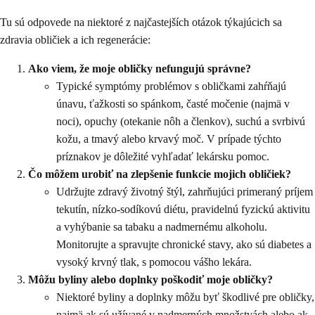
Tu sú odpovede na niektoré z najčastejších otázok týkajúcich sa
zdravia obličiek a ich regenerácie:
Ako viem, že moje obličky nefungujú správne?
Typické symptómy problémov s obličkami zahŕňajú
únavu, ťažkosti so spánkom, časté močenie (najmä v
noci), opuchy (otekanie nôh a členkov), suchú a svrbivú
kožu, a tmavý alebo krvavý moč. V prípade týchto
príznakov je dôležité vyhľadať lekársku pomoc.
Čo môžem urobiť na zlepšenie funkcie mojich obličiek?
Udržujte zdravý životný štýl, zahrňujúci primeraný príjem
tekutín, nízko-sodíkovú diétu, pravidelnú fyzickú aktivitu
a vyhýbanie sa tabaku a nadmernému alkoholu.
Monitorujte a spravujte chronické stavy, ako sú diabetes a
vysoký krvný tlak, s pomocou vášho lekára.
Môžu byliny alebo doplnky poškodiť moje obličky?
Niektoré byliny a doplnky môžu byť škodlivé pre obličky,
najmä ak sú užívané v nadmerných množstvách alebo ak