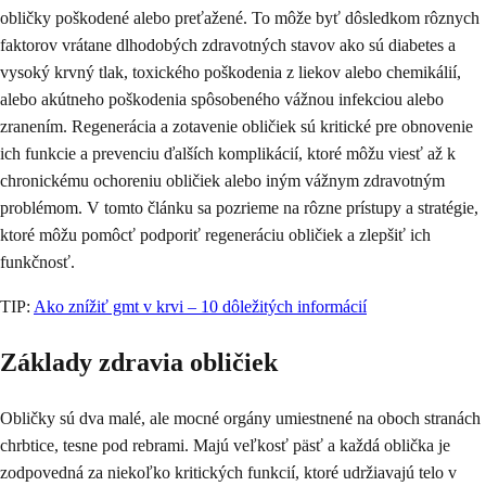
obličky poškodené alebo preťažené. To môže byť dôsledkom rôznych
faktorov vrátane dlhodobých zdravotných stavov ako sú diabetes a
vysoký krvný tlak, toxického poškodenia z liekov alebo chemikálií,
alebo akútneho poškodenia spôsobeného vážnou infekciou alebo
zranením. Regenerácia a zotavenie obličiek sú kritické pre obnovenie
ich funkcie a prevenciu ďalších komplikácií, ktoré môžu viesť až k
chronickému ochoreniu obličiek alebo iným vážnym zdravotným
problémom. V tomto článku sa pozrieme na rôzne prístupy a stratégie,
ktoré môžu pomôcť podporiť regeneráciu obličiek a zlepšiť ich
funkčnosť.
TIP:
Ako znížiť gmt v krvi – 10 dôležitých informácií
Základy zdravia obličiek
Obličky sú dva malé, ale mocné orgány umiestnené na oboch stranách
chrbtice, tesne pod rebrami. Majú veľkosť päsť a každá oblička je
zodpovedná za niekoľko kritických funkcií, ktoré udržiavajú telo v