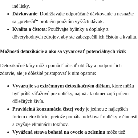
iné lieky.
Dávkovanie
: Dodržiavajte odporúčané dávkovanie a nesnažte
sa „preliečiť“ problém použitím vyšších dávok.
Kvalita a čistota
: Používajte bylinky a doplnky z
dôveryhodných zdrojov, aby ste zabezpečili ich čistotu a kvalitu.
Možnosti detoxikácie a ako sa vyvarovať potenciálnych rizík
Detoxikačné kúry môžu pomôcť očistiť obličky a podporiť ich
zdravie, ale je dôležité pristupovať k nim opatrne:
Vyvarujte sa extrémnym detoxikačným diétam
, ktoré môžu
byť príliš záťažové pre obličky, najmä ak obmedzujú príjem
dôležitých živín.
Pravidelná konzumácia čistej vody
je jednou z najlepších
foriem detoxikácie, pretože pomáha udržiavať obličky v činnosti
a zvyšuje elimináciu toxínov.
Vyvážená strava bohatá na ovocie a zeleninu
môže tiež