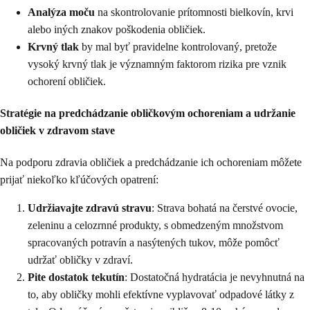
Analýza moču
na skontrolovanie prítomnosti bielkovín, krvi
alebo iných znakov poškodenia obličiek.
Krvný tlak
by mal byť pravidelne kontrolovaný, pretože
vysoký krvný tlak je významným faktorom rizika pre vznik
ochorení obličiek.
Stratégie na predchádzanie obličkovým ochoreniam a udržanie
obličiek v zdravom stave
Na podporu zdravia obličiek a predchádzanie ich ochoreniam môžete
prijať niekoľko kľúčových opatrení:
Udržiavajte zdravú stravu
: Strava bohatá na čerstvé ovocie,
zeleninu a celozrnné produkty, s obmedzeným množstvom
spracovaných potravín a nasýtených tukov, môže pomôcť
udržať obličky v zdraví.
Pite dostatok tekutín
: Dostatočná hydratácia je nevyhnutná na
to, aby obličky mohli efektívne vyplavovať odpadové látky z