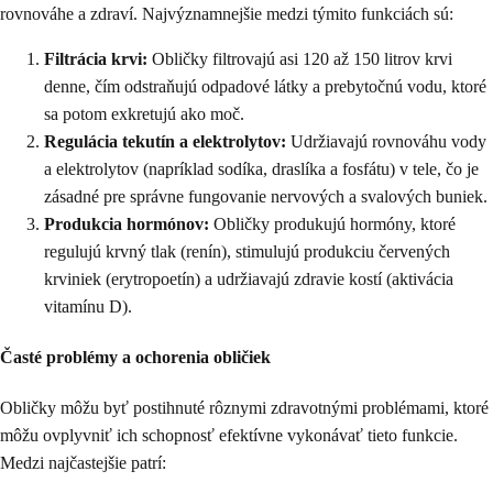
rovnováhe a zdraví. Najvýznamnejšie medzi týmito funkciách sú:
Filtrácia krvi:
Obličky filtrovajú asi 120 až 150 litrov krvi
denne, čím odstraňujú odpadové látky a prebytočnú vodu, ktoré
sa potom exkretujú ako moč.
Regulácia tekutín a elektrolytov:
Udržiavajú rovnováhu vody
a elektrolytov (napríklad sodíka, draslíka a fosfátu) v tele, čo je
zásadné pre správne fungovanie nervových a svalových buniek.
Produkcia hormónov:
Obličky produkujú hormóny, ktoré
regulujú krvný tlak (renín), stimulujú produkciu červených
krviniek (erytropoetín) a udržiavajú zdravie kostí (aktivácia
vitamínu D).
Časté problémy a ochorenia obličiek
Obličky môžu byť postihnuté rôznymi zdravotnými problémami, ktoré
môžu ovplyvniť ich schopnosť efektívne vykonávať tieto funkcie.
Medzi najčastejšie patrí: