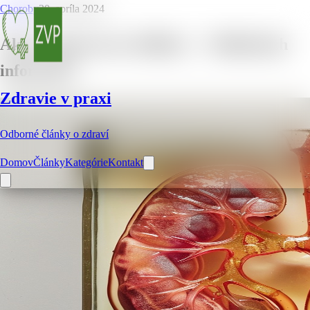
Choroby
30. apríla 2024
Ako zregenerovať obličky – 7 dôležitých
informácií
Zdravie v praxi
Odborné články o zdraví
Domov
Články
Kategórie
Kontakt