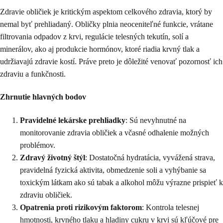
Zdravie obličiek je kritickým aspektom celkového zdravia, ktorý by
nemal byť prehliadaný. Obličky plnia neoceniteľné funkcie, vrátane
filtrovania odpadov z krvi, regulácie telesných tekutín, solí a
minerálov, ako aj produkcie hormónov, ktoré riadia krvný tlak a
udržiavajú zdravie kostí. Práve preto je dôležité venovať pozornosť ich
zdraviu a funkčnosti.
Zhrnutie hlavných bodov
Pravidelné lekárske prehliadky
: Sú nevyhnutné na
monitorovanie zdravia obličiek a včasné odhalenie možných
problémov.
Zdravý životný štýl
: Dostatočná hydratácia, vyvážená strava,
pravidelná fyzická aktivita, obmedzenie soli a vyhýbanie sa
toxickým látkam ako sú tabak a alkohol môžu výrazne prispieť k
zdraviu obličiek.
Opatrenia proti rizikovým faktorom
: Kontrola telesnej
hmotnosti, krvného tlaku a hladiny cukru v krvi sú kľúčové pre