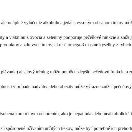
alebo úplné vylúčenie alkoholu a jedál s vysokým obsahom tukov môže 
nty a vlákninu z ovocia a zeleniny podporuje pečeňové funkcie a znižuj
roduktov a zdravých tukov, ako sú omega-3 mastné kyseliny z rybích o
, plávanie) aj silový tréning môžu pomôcť zlepšiť pečeňovú funkciu a
otnosti v prípade nadváhy alebo obezity môže výrazne znížiť pečeňový
sobená konkrétnym ochorením, ako je hepatitída alebo nealkoholická tu
ú spôsobené užívaním určitých liekov, môže byť potrebné ich prehodnot