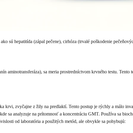
o sú hepatitída (zápal pečene), cirhóza (trvalé poškodenie pečeňovýc
n aminotransferáza), sa meria prostredníctvom krvného testu. Tento t
 krvi, zvyčajne z žily na predlaktí. Tento postup je rýchly a málo inv
, kde sa analyzuje na prítomnosť a koncentráciu GMT. Používa sa bioch
slosti od laboratória a použitých metód, ale obvykle sa pohybujú: