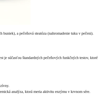
h buniek), a pečeňová steatóza (nahromadenie tuku v pečeni).
est je súčasťou štandardných pečeňových funkčných testov, ktoré
azívny.
emická analýza, ktorá meria aktivitu enzýmu v krvnom sére.