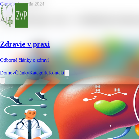
Choroby
1. apríla 2024
Ako znížiť gmt v krvi – 10 dôležitých infor
Zdravie v praxi
Odborné články o zdraví
Domov
Články
Kategórie
Kontakt