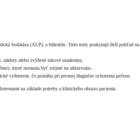
ká fosfatáza (ALP), a bilirubín. Tieto testy poskytujú širší pohľad na
ty, nádory alebo zvýšené tukové usadeniny.
lémov, ktoré nemusia byť zrejmé na ultrazvuku.
cké vyšetrenie, čo pomáha pri presnej diagnóze ochorenia pečene.
etreniami na základe potreby a klinického obrazu pacienta.