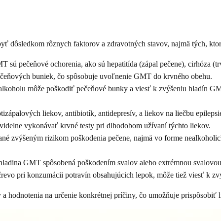
 dôsledkom rôznych faktorov a zdravotných stavov, najmä tých, ktoré
T sú pečeňové ochorenia, ako sú hepatitída (zápal pečene), cirhóza (t
 pečeňových buniek, čo spôsobuje uvoľnenie GMT do krvného obehu.
alkoholu môže poškodiť pečeňové bunky a viesť k zvýšeniu hladín GMT
rotizápalových liekov, antibiotík, antidepresív, a liekov na liečbu epi
videlne vykonávať krvné testy pri dlhodobom užívaní týchto liekov.
dzané zvýšeným rizikom poškodenia pečene, najmä vo forme nealkoholi
 hladina GMT spôsobená poškodením svalov alebo extrémnou svalovou
črevo pri konzumácii potravín obsahujúcich lepok, môže tiež viesť k 
 a hodnotenia na určenie konkrétnej príčiny, čo umožňuje prispôsobiť 