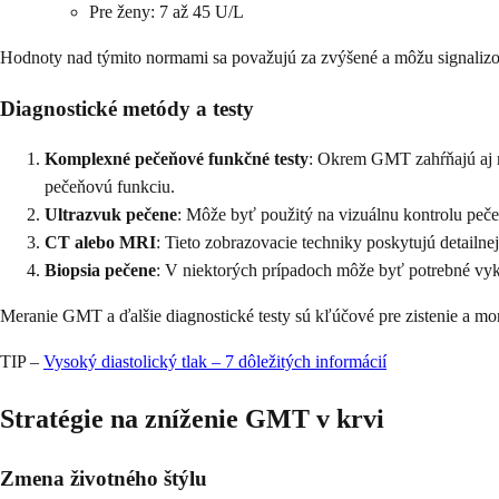
Pre ženy: 7 až 45 U/L
Hodnoty nad týmito normami sa považujú za zvýšené a môžu signalizo
Diagnostické metódy a testy
Komplexné pečeňové funkčné testy
: Okrem GMT zahŕňajú aj me
pečeňovú funkciu.
Ultrazvuk pečene
: Môže byť použitý na vizuálnu kontrolu pečen
CT alebo MRI
: Tieto zobrazovacie techniky poskytujú detailne
Biopsia pečene
: V niektorých prípadoch môže byť potrebné vyk
Meranie GMT a ďalšie diagnostické testy sú kľúčové pre zistenie a mo
TIP –
Vysoký diastolický tlak – 7 dôležitých informácií
Stratégie na zníženie GMT v krvi
Zmena životného štýlu