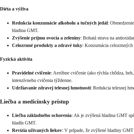
Diéta a výživa
Redukcia konzumácie alkoholu a tučných jedál
: Obmedzenie 
hladina GMT.
Zvýšenie príjmu ovocia a zeleniny
: Bohatá strava na antioxida
Celozrnné produkty a zdravé tuky
: Konzumácia celozrnných p
Fyzická aktivita
Pravidelné cvičenie
: Aeróbne cvičenie (ako rýchla chôdza, beh
intenzívneho cvičenia týždenne.
Udržiavanie zdravej telesnej hmotnosti
: Redukcia telesnej hm
Liečba a medicínsky prístup
Liečba základného ochorenia
: Ak je zvýšená hladina GMT spô
hladín GMT.
Revízia užívaných liekov
: V prípade, že zvýšené hladiny GMT s