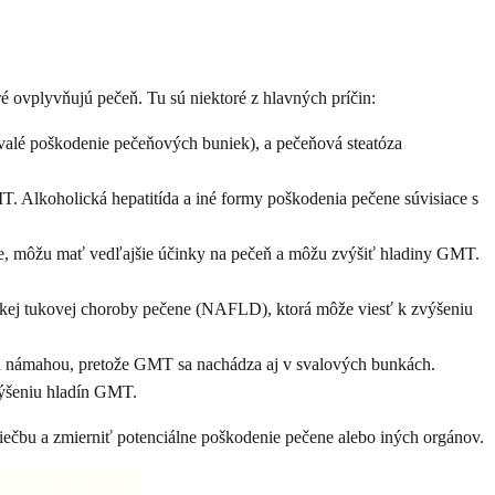
 ovplyvňujú pečeň. Tu sú niektoré z hlavných príčin:
rvalé poškodenie pečeňových buniek), a pečeňová steatóza
. Alkoholická hepatitída a iné formy poškodenia pečene súvisiace s
lepsie, môžu mať vedľajšie účinky na pečeň a môžu zvýšiť hladiny GMT.
ckej tukovej choroby pečene (NAFLD), ktorá môže viesť k zvýšeniu
 námahou, pretože GMT sa nachádza aj v svalových bunkách.
zvýšeniu hladín GMT.
liečbu a zmierniť potenciálne poškodenie pečene alebo iných orgánov.