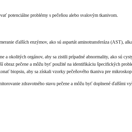
vať potenciálne problémy s pečeňou alebo svalovým tkanivom.
ranie ďalších enzýmov, ako sú aspartát aminotransferáza (AST), alkalic
e a okolitých orgánov, aby sa zistili prípadné abnormality, ako sú cys
jší obraz pečene a môžu byť použité na identifikáciu špecifických prob
onať biopsiu, aby sa získali vzorky pečeňového tkaniva pre mikroskopi
nitorovanie zdravotného stavu pečene a môžu byť doplnené ďalšími vyš