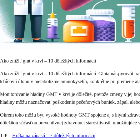
Ako znížiť gmt v krvi – 10 dôležitých informácií
Ako znížiť gmt v krvi – 10 dôležitých informácií. Glutamát-pyruvát 
kľúčovú úlohu v metabolizme aminokyselín, konkrétne pri premene alan
Monitorovanie hladiny GMT v krvi je dôležité, pretože zmeny v jej h
hladiny môžu naznačovať poškodenie pečeňových buniek, zápal, alebo i
Okrem toho môžu byť vysoké hodnoty GMT spojené aj s inými zdravot
dôležitou súčasťou preventívnej zdravotnej starostlivosti, umožňujúce 
TIP –
Hrčka na zápästí – 7 dôležitých informácií