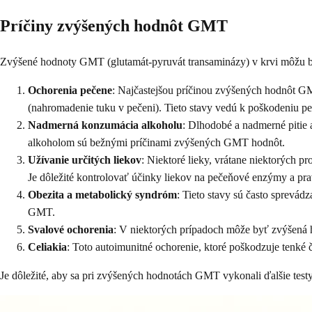
Príčiny zvýšených hodnôt GMT
Zvýšené hodnoty GMT (glutamát-pyruvát transaminázy) v krvi môžu byť
Ochorenia pečene
: Najčastejšou príčinou zvýšených hodnôt GM
(nahromadenie tuku v pečeni). Tieto stavy vedú k poškodeniu
Nadmerná konzumácia alkoholu
: Dlhodobé a nadmerné pitie 
alkoholom sú bežnými príčinami zvýšených GMT hodnôt.
Užívanie určitých liekov
: Niektoré lieky, vrátane niektorých p
Je dôležité kontrolovať účinky liekov na pečeňové enzýmy a pra
Obezita a metabolický syndróm
: Tieto stavy sú často sprevá
GMT.
Svalové ochorenia
: V niektorých prípadoch môže byť zvýšená
Celiakia
: Toto autoimunitné ochorenie, ktoré poškodzuje tenké 
Je dôležité, aby sa pri zvýšených hodnotách GMT vykonali ďalšie testy