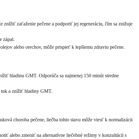
znížiť zaťaženie pečene a podporiť jej regeneráciu, čím sa znižuje
e zápal.
lejov alebo orechov, môže prispieť k lepšiemu zdraviu pečene.
 znížiť hladinu GMT. Odporúča sa najmenej 150 minút stredne
 tuk a znížiť hladiny GMT.
ková choroba pečene, liečba tohto stavu môže viesť k normalizácii
iť alebo zmeniť na alternatívne liečebné režimy v konzultácii s