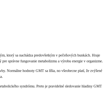
enzým, ktorý sa nachádza predovšetkým v pečeňových bunkách. Hraje
dný pre správne fungovanie metabolizmu a výrobu energie v organizme.
avby. Normálne hodnoty GMT sa líšia, no všeobecne platí, že zvýšené
a.
etabolického syndrómu. Preto je pravidelné sledovanie hladiny GMT