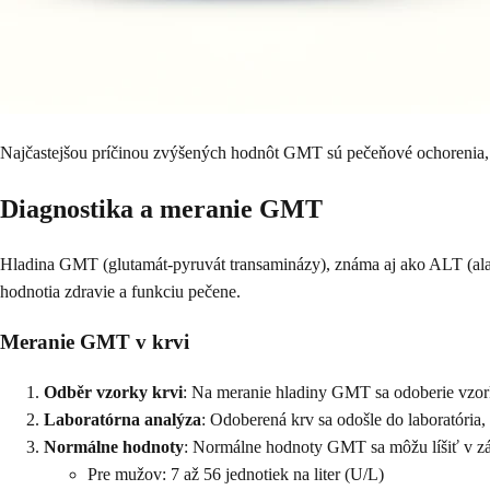
Najčastejšou príčinou zvýšených hodnôt GMT sú pečeňové ochorenia, ak
Diagnostika a meranie GMT
Hladina GMT (glutamát-pyruvát transaminázy), známa aj ako ALT (alaní
hodnotia zdravie a funkciu pečene.
Meranie GMT v krvi
Odběr vzorky krvi
: Na meranie hladiny GMT sa odoberie vzorka
Laboratórna analýza
: Odoberená krv sa odošle do laboratória
Normálne hodnoty
: Normálne hodnoty GMT sa môžu líšiť v závi
Pre mužov: 7 až 56 jednotiek na liter (U/L)