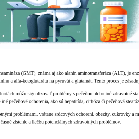
transamináza (GMT), známa aj ako alanín aminotransferáza (ALT), je 
ínu a alfa-ketoglutarátu na pyruvát a glutamát. Tento proces je zása
odnotách môžu signalizovať problémy s pečeňou alebo iné zdravotné st
né pečeňové ochorenia, ako sú hepatitída, cirhóza či pečeňová steatóz
nými problémami, vrátane srdcových ochorení, obezity, cukrovky a m
včasné zistenie a liečbu potenciálnych zdravotných problémov.