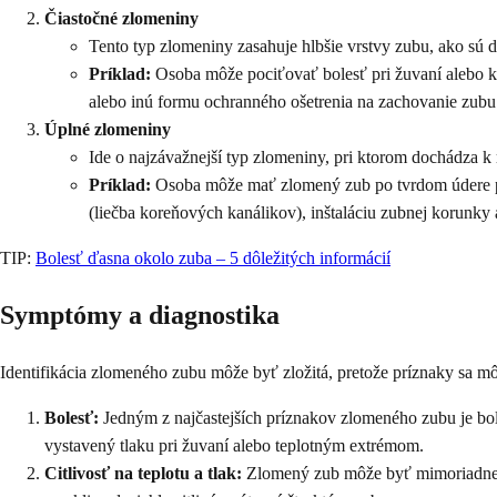
Čiastočné zlomeniny
Tento typ zlomeniny zasahuje hlbšie vrstvy zubu, ako sú d
Príklad:
Osoba môže pociťovať bolesť pri žuvaní alebo 
alebo inú formu ochranného ošetrenia na zachovanie zubu
Úplné zlomeniny
Ide o najzávažnejší typ zlomeniny, pri ktorom dochádza 
Príklad:
Osoba môže mať zlomený zub po tvrdom údere pri
(liečba koreňových kanálikov), inštaláciu zubnej korunky 
TIP:
Bolesť ďasna okolo zuba – 5 dôležitých informácií
Symptómy a diagnostika
Identifikácia zlomeného zubu môže byť zložitá, pretože príznaky sa môž
Bolesť:
Jedným z najčastejších príznakov zlomeného zubu je bol
vystavený tlaku pri žuvaní alebo teplotným extrémom.
Citlivosť na teplotu a tlak:
Zlomený zub môže byť mimoriadne cit