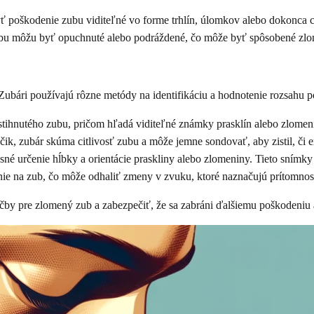
poškodenie zubu viditeľné vo forme trhlín, úlomkov alebo dokonca ch
u môžu byť opuchnuté alebo podráždené, čo môže byť spôsobené zlom
Zubári používajú rôzne metódy na identifikáciu a hodnotenie rozsahu 
tihnutého zubu, pričom hľadá viditeľné známky prasklín alebo zlomen
k, zubár skúma citlivosť zubu a môže jemne sondovať, aby zistil, či e
é určenie hĺbky a orientácie praskliny alebo zlomeniny. Tieto snímky
ie na zub, čo môže odhaliť zmeny v zvuku, ktoré naznačujú prítomnos
čby pre zlomený zub a zabezpečiť, že sa zabráni ďalšiemu poškodeniu a