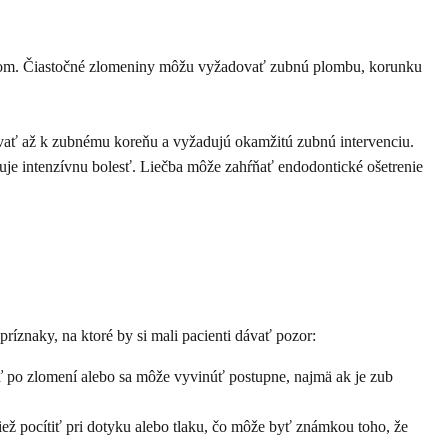
ojom. Čiastočné zlomeniny môžu vyžadovať zubnú plombu, korunku
ovať až k zubnému koreňu a vyžadujú okamžitú zubnú intervenciu.
e intenzívnu bolesť. Liečba môže zahŕňať endodontické ošetrenie
príznaky, na ktoré by si mali pacienti dávať pozor:
ď po zlomení alebo sa môže vyvinúť postupne, najmä ak je zub
ež pocítiť pri dotyku alebo tlaku, čo môže byť známkou toho, že