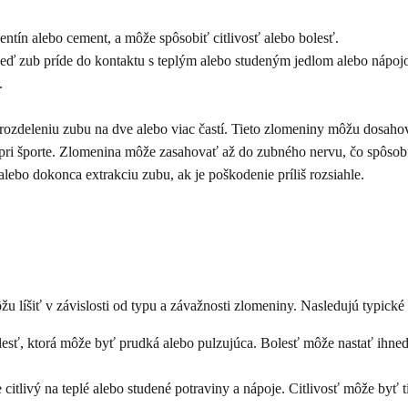
entín alebo cement, a môže spôsobiť citlivosť alebo bolesť.
keď zub príde do kontaktu s teplým alebo studeným jedlom alebo náp
.
k rozdeleniu zubu na dve alebo viac častí. Tieto zlomeniny môžu dosah
 športe. Zlomenina môže zasahovať až do zubného nervu, čo spôsobuj
alebo dokonca extrakciu zubu, ak je poškodenie príliš rozsiahle.
u líšiť v závislosti od typu a závažnosti zlomeniny. Nasledujú typické 
esť, ktorá môže byť prudká alebo pulzujúca. Bolesť môže nastať ihne
livý na teplé alebo studené potraviny a nápoje. Citlivosť môže byť ti