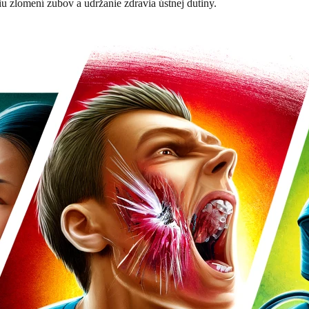
iu zlomení zubov a udržanie zdravia ústnej dutiny.