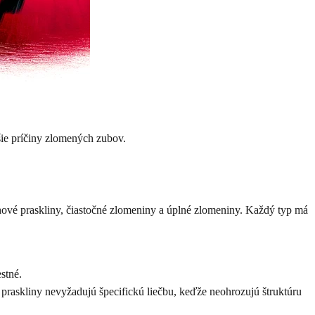
šie príčiny zlomených zubov.
ové praskliny, čiastočné zlomeniny a úplné zlomeniny. Každý typ má
stné.
praskliny nevyžadujú špecifickú liečbu, keďže neohrozujú štruktúru