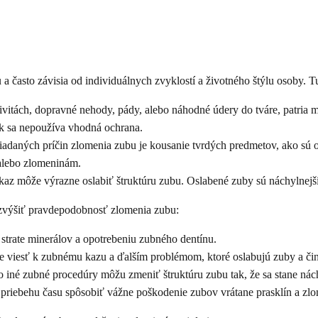
a často závisia od individuálnych zvyklostí a životného štýlu osoby. Tu
tivitách, dopravné nehody, pády, alebo náhodné údery do tváre, patria 
ak sa nepoužíva vhodná ochrana.
adaných príčin zlomenia zubu je kousanie tvrdých predmetov, ako sú ore
 alebo zlomeninám.
môže výrazne oslabiť štruktúru zubu. Oslabené zuby sú náchylnejšie 
u zvýšiť pravdepodobnosť zlomenia zubu:
 strate minerálov a opotrebeniu zubného dentínu.
 viesť k zubnému kazu a ďalším problémom, ktoré oslabujú zuby a čini
iné zubné procedúry môžu zmeniť štruktúru zubu tak, že sa stane nác
iebehu času spôsobiť vážne poškodenie zubov vrátane prasklín a zlo