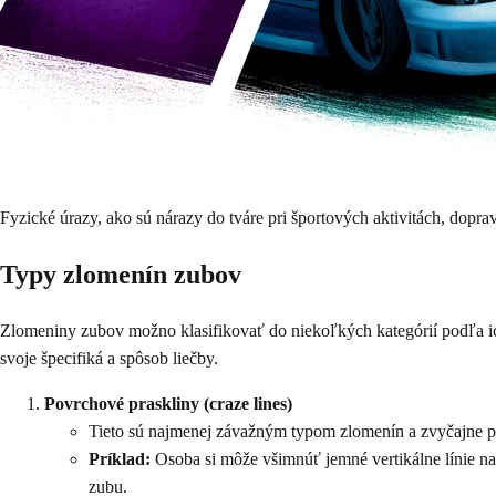
Fyzické úrazy, ako sú nárazy do tváre pri športových aktivitách, dopra
Typy zlomenín zubov
Zlomeniny zubov možno klasifikovať do niekoľkých kategórií podľa ic
svoje špecifiká a spôsob liečby.
Povrchové praskliny (craze lines)
Tieto sú najmenej závažným typom zlomenín a zvyčajne pos
Príklad:
Osoba si môže všimnúť jemné vertikálne línie na
zubu.