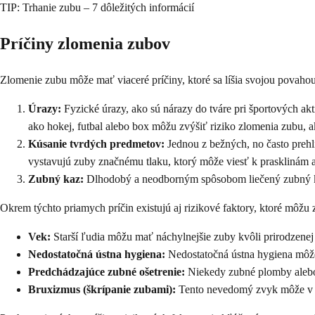
TIP: Trhanie zubu – 7 dôležitých informácií
Príčiny zlomenia zubov
Zlomenie zubu môže mať viaceré príčiny, ktoré sa líšia svojou povahou 
Úrazy:
Fyzické úrazy, ako sú nárazy do tváre pri športových ak
ako hokej, futbal alebo box môžu zvýšiť riziko zlomenia zubu, 
Kúsanie tvrdých predmetov:
Jednou z bežných, no často prehli
vystavujú zuby značnému tlaku, ktorý môže viesť k prasklinám
Zubný kaz:
Dlhodobý a neodborným spôsobom liečený zubný kaz 
Okrem týchto priamych príčin existujú aj rizikové faktory, ktoré môž
Vek:
Starší ľudia môžu mať náchylnejšie zuby kvôli prirodzenej
Nedostatočná ústna hygiena:
Nedostatočná ústna hygiena môže
Predchádzajúce zubné ošetrenie:
Niekedy zubné plomby alebo 
Bruxizmus (škrípanie zubami):
Tento nevedomý zvyk môže v pr