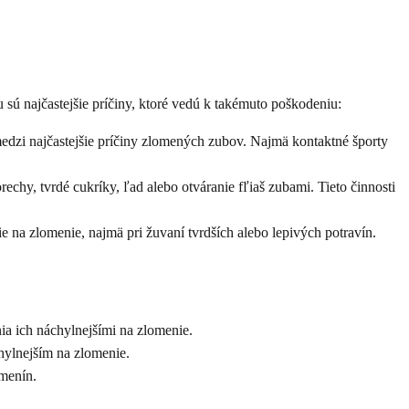
 sú najčastejšie príčiny, ktoré vedú k takémuto poškodeniu:
medzi najčastejšie príčiny zlomených zubov. Najmä kontaktné športy
chy, tvrdé cukríky, ľad alebo otváranie fľiaš zubami. Tieto činnosti
na zlomenie, najmä pri žuvaní tvrdších alebo lepivých potravín.
a ich náchylnejšími na zlomenie.
hylnejším na zlomenie.
menín.