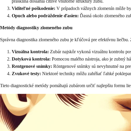
prasklina dosiahla citlivé vnútorné štruktúry zubu.
Viditeľné poškodenie:
V prípadoch vážnych zlomenín môže byť 
Opuch alebo podráždenie ďasien:
Ďasná okolo zlomeného zub
Metódy diagnostiky zlomeného zubu
Správna diagnostika zlomeného zubu je kľúčová pre efektívnu liečbu. 
Vizuálna kontrola:
Zubár najskôr vykoná vizuálnu kontrolu pos
Dotyková kontrola:
Pomocou malého nástroja, ako je zubný háči
Rentgenové snímky:
Röntgenové snímky sú nevyhnutné na presn
Zvukové testy:
Niektoré techniky môžu zahŕňať ľahké poklepan
Tieto diagnostické metódy pomáhajú zubárom určiť najlepšiu formu lie