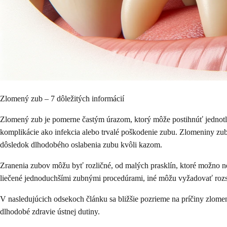
Zlomený zub – 7 dôležitých informácií
Zlomený zub je pomerne častým úrazom, ktorý môže postihnúť jednotlivc
komplikácie ako infekcia alebo trvalé poškodenie zubu. Zlomeniny zu
dôsledok dlhodobého oslabenia zubu kvôli kazom.
Zranenia zubov môžu byť rozličné, od malých prasklín, ktoré možno n
liečené jednoduchšími zubnými procedúrami, iné môžu vyžadovať rozsia
V nasledujúcich odsekoch článku sa bližšie pozrieme na príčiny zlome
dlhodobé zdravie ústnej dutiny.