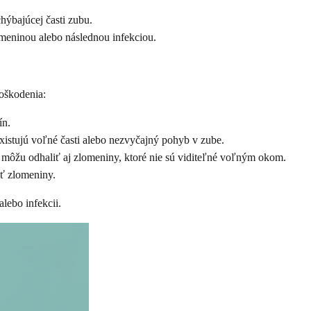
ýbajúcej časti zubu.
eninou alebo následnou infekciou.
poškodenia:
ín.
xistujú voľné časti alebo nezvyčajný pohyb v zube.
 môžu odhaliť aj zlomeniny, ktoré nie sú viditeľné voľným okom.
ť zlomeniny.
lebo infekcii.