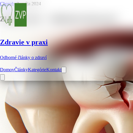
Choroby
2. mája 2024
Zlomený zub – 7 dôležitých informácií
Zdravie v praxi
Odborné články o zdraví
Domov
Články
Kategórie
Kontakt