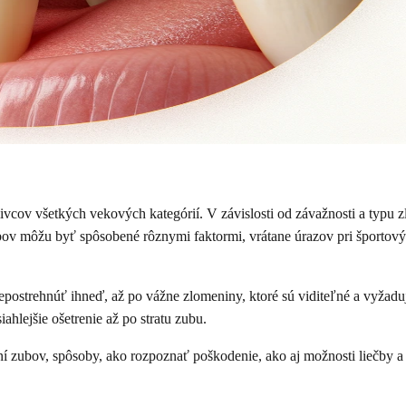
ov všetkých vekových kategórií. V závislosti od závažnosti a typu zlo
bov môžu byť spôsobené rôznymi faktormi, vrátane úrazov pri športový
epostrehnúť ihneď, až po vážne zlomeniny, ktoré sú viditeľné a vyža
hlejšie ošetrenie až po stratu zubu.
ní zubov, spôsoby, ako rozpoznať poškodenie, ako aj možnosti liečby a