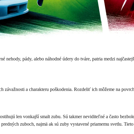
vné nehody, pády, alebo náhodné údery do tváre, patria medzi najčastej
h závažnosti a charakteru poškodenia. Rozdeliť ich môžeme na povrch
tihujú len vonkajší smalt zubu. Sú takmer neviditeľné a často bezbole
 predných zuboch, najmä ak sú zuby vystavené priamemu svetlu. Tieto 