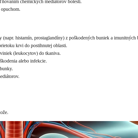
ľňovaním chemických mediátorov bolesti.
a opuchom.
 (napr. histamín, prostaglandíny) z poškodených buniek a imunitných 
ietoku krvi do postihnutej oblasti.
viniek (leukocytov) do tkaniva.
škodenia alebo infekcie.
 bunky.
ediátorov.
kože.