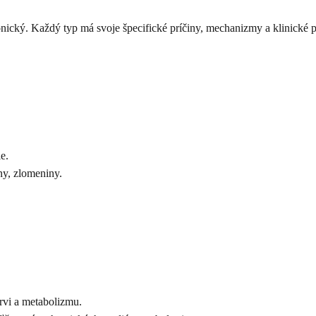
ický. Každý typ má svoje špecifické príčiny, mechanizmy a klinické p
e.
y, zlomeniny.
rvi a metabolizmu.