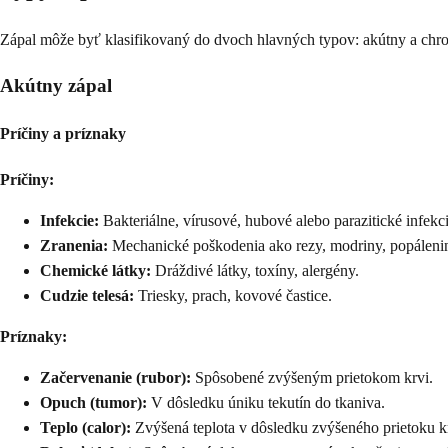
Zápal môže byť klasifikovaný do dvoch hlavných typov: akútny a chron
Akútny zápal
Príčiny a príznaky
Príčiny:
Infekcie:
Bakteriálne, vírusové, hubové alebo parazitické infekci
Zranenia:
Mechanické poškodenia ako rezy, modriny, popálenin
Chemické látky:
Dráždivé látky, toxíny, alergény.
Cudzie telesá:
Triesky, prach, kovové častice.
Príznaky:
Začervenanie (rubor):
Spôsobené zvýšeným prietokom krvi.
Opuch (tumor):
V dôsledku úniku tekutín do tkaniva.
Teplo (calor):
Zvýšená teplota v dôsledku zvýšeného prietoku k