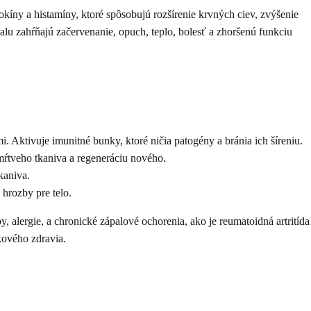
kíny a histamíny, ktoré spôsobujú rozšírenie krvných ciev, zvýšenie
alu zahŕňajú začervenanie, opuch, teplo, bolesť a zhoršenú funkciu
 Aktivuje imunitné bunky, ktoré ničia patogény a bránia ich šíreniu.
 mŕtveho tkaniva a regeneráciu nového.
kaniva.
hrozby pre telo.
alergie, a chronické zápalové ochorenia, ako je reumatoidná artritída
kového zdravia.