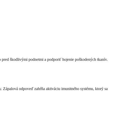
lo pred škodlivými podnetmi a podporiť hojenie poškodených tkanív.
ky. Zápalová odpoveď zahŕňa aktiváciu imunitného systému, ktorý sa