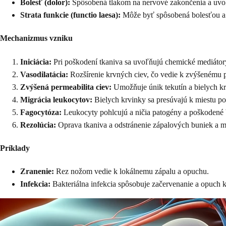
Bolesť (dolor):
Spôsobená tlakom na nervové zakončenia a uvo
Strata funkcie (functio laesa):
Môže byť spôsobená bolesťou 
Mechanizmus vzniku
Iniciácia:
Pri poškodení tkaniva sa uvoľňujú chemické mediátory
Vasodilatácia:
Rozšírenie krvných ciev, čo vedie k zvýšenému pr
Zvýšená permeabilita ciev:
Umožňuje únik tekutín a bielych kr
Migrácia leukocytov:
Bielych krvinky sa presúvajú k miestu po
Fagocytóza:
Leukocyty pohlcujú a ničia patogény a poškodené
Rezolúcia:
Oprava tkaniva a odstránenie zápalových buniek a m
Príklady
Zranenie:
Rez nožom vedie k lokálnemu zápalu a opuchu.
Infekcia:
Bakteriálna infekcia spôsobuje začervenanie a opuch 