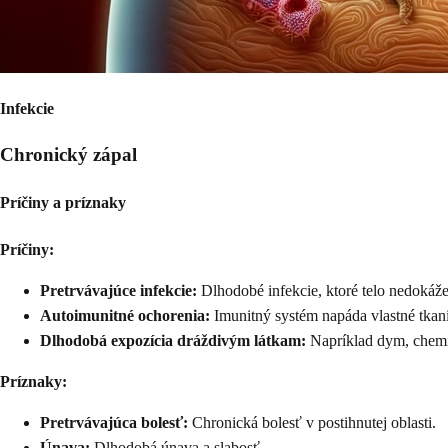
Infekcie
Chronický zápal
Príčiny a príznaky
Príčiny:
Pretrvávajúce infekcie:
Dlhodobé infekcie, ktoré telo nedokáže
Autoimunitné ochorenia:
Imunitný systém napáda vlastné tkaniv
Dlhodobá expozícia dráždivým látkam:
Napríklad dym, chemi
Príznaky:
Pretrvávajúca bolesť:
Chronická bolesť v postihnutej oblasti.
Únava:
Dlhodobá únava a slabosť.