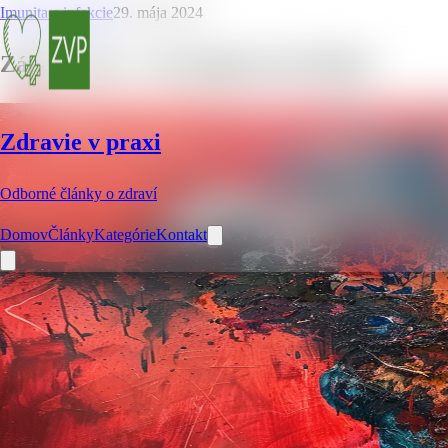
Imunita a infekcie
29. mája 2024
Zápal v tele – 10 zaujímavých faktov
Zdravie v praxi
Odborné články o zdraví
Domov
Články
Kategórie
Kontakt