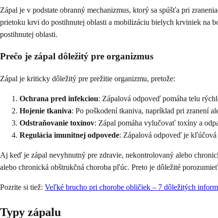
Zápal je v podstate obranný mechanizmus, ktorý sa spúšťa pri zranenia
prietoku krvi do postihnutej oblasti a mobilizáciu bielych krviniek na
postihnutej oblasti.
Prečo je zápal dôležitý pre organizmus
Zápal je kriticky dôležitý pre prežitie organizmu, pretože:
Ochrana pred infekciou
: Zápalová odpoveď pomáha telu rýchlo 
Hojenie tkaniva
: Po poškodení tkaniva, napríklad pri zranení a
Odstraňovanie toxínov
: Zápal pomáha vylučovať toxíny a odpa
Regulácia imunitnej odpovede
: Zápalová odpoveď je kľúčová 
Aj keď je zápal nevyhnutný pre zdravie, nekontrolovaný alebo chronick
alebo chronická obštrukčná choroba pľúc. Preto je dôležité porozumi
Pozrite si tiež:
Veľké brucho pri chorobe obličiek – 7 dôležitých inform
Typy zápalu