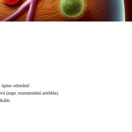
 úplne odstrániť.
á (napr. reumatoidná artritída).
kálie.