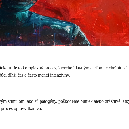
nfekciu. Je to komplexný proces, ktorého hlavným cieľom je chrániť te
úci dlhší čas a často menej intenzívny.
livým stimulom, ako sú patogény, poškodenie buniek alebo dráždivé lát
 proces opravy tkaniva.