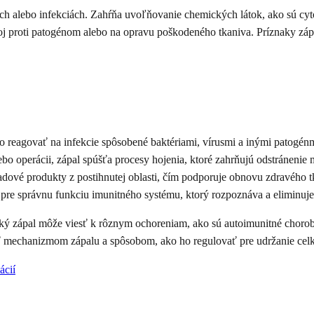
ch alebo infekciách. Zahŕňa uvoľňovanie chemických látok, ako sú cyto
 boj proti patogénom alebo na opravu poškodeného tkaniva. Príznaky záp
reagovať na infekcie spôsobené baktériami, vírusmi a inými patogénmi.
lebo operácii, zápal spúšťa procesy hojenia, ktoré zahrňujú odstránenie
dové produkty z postihnutej oblasti, čím podporuje obnovu zdravého t
pre správnu funkciu imunitného systému, ktorý rozpoznáva a eliminuje 
ý zápal môže viesť k rôznym ochoreniam, ako sú autoimunitné choroby, 
eť mechanizmom zápalu a spôsobom, ako ho regulovať pre udržanie cel
ácií