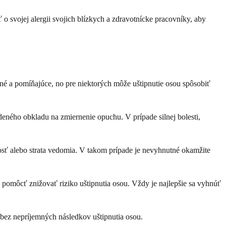
ť o svojej alergii svojich blízkych a zdravotnícke pracovníky, aby
sné a pomíňajúce, no pre niektorých môže uštipnutie osou spôsobiť
tudeného obkladu na zmiernenie opuchu. V prípade silnej bolesti,
bosť alebo strata vedomia. V takom prípade je nevyhnutné okamžite
 pomôcť znižovať riziko uštipnutia osou. Vždy je najlepšie sa vyhnúť
 bez nepríjemných následkov uštipnutia osou.