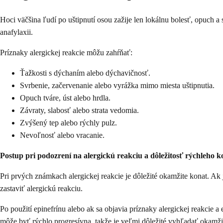
Hoci väčšina ľudí po uštipnutí osou zažije len lokálnu bolesť, opuch a
anafylaxii.
Príznaky alergickej reakcie môžu zahŕňať:
Ťažkosti s dýchaním alebo dýchavičnosť.
Svrbenie, začervenanie alebo vyrážka mimo miesta uštipnutia.
Opuch tváre, úst alebo hrdla.
Závraty, slabosť alebo strata vedomia.
Zvýšený tep alebo rýchly pulz.
Nevoľnosť alebo vracanie.
Postup pri podozrení na alergickú reakciu a dôležitosť rýchleho 
Pri prvých známkach alergickej reakcie je dôležité okamžite konat. Ak
zastaviť alergickú reakciu.
Po použití epinefrínu alebo ak sa objavia príznaky alergickej reakcie a 
môže byť rýchlo progresívna, takže je veľmi dôležité vyhľadať okamž