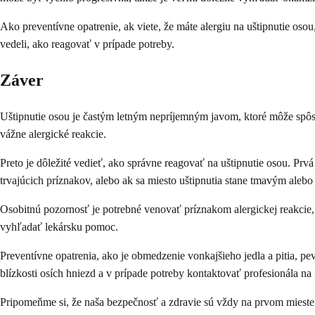
Ako preventívne opatrenie, ak viete, že máte alergiu na uštipnutie osou
vedeli, ako reagovať v prípade potreby.
Záver
Uštipnutie osou je častým letným nepríjemným javom, ktoré môže spôso
vážne alergické reakcie.
Preto je dôležité vedieť, ako správne reagovať na uštipnutie osou. Prvá
trvajúcich príznakov, alebo ak sa miesto uštipnutia stane tmavým alebo
Osobitnú pozornosť je potrebné venovať príznakom alergickej reakcie, 
vyhľadať lekársku pomoc.
Preventívne opatrenia, ako je obmedzenie vonkajšieho jedla a pitia, 
blízkosti osích hniezd a v prípade potreby kontaktovať profesionála na 
Pripomeňme si, že naša bezpečnosť a zdravie sú vždy na prvom mieste.