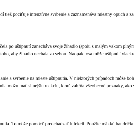
udí tiež pociťuje intenzívne svrbenie a zaznamenáva miestny opuch a za
ela po uštipnutí zanecháva svoje žihadlo (spolu s malým vakom plným j
 toho, aby žihadlo nechala za sebou. Naopak, osa môže uštipnúť viackrát
nanie a svrbenie na mieste uštipnutia. V niektorých prípadoch môže bol
 ľudia môžu mať silnejšiu reakciu, ktorá zahŕňa všeobecné príznaky, ak
uštipnutia. To môže pomôcť predchádzať infekcii. Použite mäkkú handr