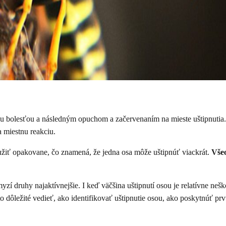
trou bolesťou a následným opuchom a začervenaním na mieste uštipnutia
a miestnu reakciu.
oužiť opakovane, čo znamená, že jedna osa môže uštipnúť viackrát.
Všeo
yzí druhy najaktívnejšie. I keď väčšina uštipnutí osou je relatívne n
to dôležité vedieť, ako identifikovať uštipnutie osou, ako poskytnúť 