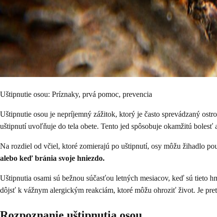
Uštipnutie osou: Príznaky, prvá pomoc, prevencia
Uštipnutie osou je nepríjemný zážitok, ktorý je často sprevádzaný os
uštipnutí uvoľňuje do tela obete. Tento jed spôsobuje okamžitú bolesť 
Na rozdiel od včiel, ktoré zomierajú po uštipnutí, osy môžu žihadlo p
alebo keď bránia svoje hniezdo.
Uštipnutia osami sú bežnou súčasťou letných mesiacov, keď sú tieto hm
dôjsť k vážnym alergickým reakciám, ktoré môžu ohroziť život. Je pre
Rozpoznanie uštipnutia osou