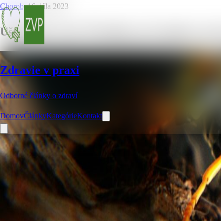
Choroby
16. júla 2023
Uštipnutie osou: Príznaky, prvá pomoc, pre
Zdravie v praxi
Odborné články o zdraví
Domov
Články
Kategórie
Kontakt