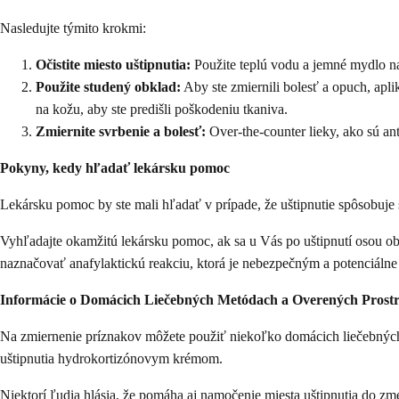
Nasledujte týmito krokmi:
Očistite miesto uštipnutia:
Použite teplú vodu a jemné mydlo na 
Použite studený obklad:
Aby ste zmiernili bolesť a opuch, apli
na kožu, aby ste predišli poškodeniu tkaniva.
Zmiernite svrbenie a bolesť:
Over-the-counter lieky, ako sú an
Pokyny, kedy hľadať lekársku pomoc
Lekársku pomoc by ste mali hľadať v prípade, že uštipnutie spôsobuje s
Vyhľadajte okamžitú lekársku pomoc, ak sa u Vás po uštipnutí osou obja
naznačovať anafylaktickú reakciu, ktorá je nebezpečným a potenciálne
Informácie o Domácich Liečebných Metódach a Overených Prost
Na zmiernenie príznakov môžete použiť niekoľko domácich liečebnýc
uštipnutia hydrokortizónovym krémom.
Niektorí ľudia hlásia, že pomáha aj namočenie miesta uštipnutia do zme