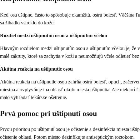
Keď osa uštipne, často to spôsobuje okamžitú, ostrú bolesť. Väčšina ľ
sa žihadlo vstreklo do kože.
Rozdiel medzi uštipnutím osou a uštipnutím včelou
Hlavným rozdielom medzi uštipnutím osou a uštipnutím včelou je, že vč
malé zákruty, ktoré sa zachytia v koži a neumožňujú včele odletieť bez
Akútna reakcia na uštipnutie osou
Akútna reakcia na uštipnutie osou zahŕňa ostrú bolesť, opuch, začerve
miestna a ovplyvňuje iba oblasť okolo miesta uštipnutia. Ale niektorí
malo vyhľadať lekárske ošetrenie.
Prvá pomoc pri uštipnutí osou
Prvou prioritou po uštipnutí osou je očistenie a dezinfekcia miesta 
očistenie oblasti. Potom miesto dezinfikujte antiseptickým roztokom.