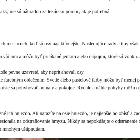
ky, nie sú náhradou za lekársku pomoc, ak je potrebná.
ch mesiacoch, keď sú osy najaktívnejšie. Nasledujúce rady a tipy vša
vôňami a môžu byť prilákané jedlom alebo nápojmi, ktoré sú vonku. Ak
koše pevne uzavreté, aby nepriťahovali osy.
e farebným oblečením. Svetlé alebo pastelové farby môžu byť menej pr
okúste sa pohybovať pomaly a pokojne. Rýchle a náhle pohyby môžu osu 
né ich hniezdo. Ak narazíte na osie hniezdo, je najlepšie ho obísť a z
ofesionála na odstraňovanie hmyzu. Nikdy sa nepokúšajte o odstránenie 
 k mnohým uštipnutiam.