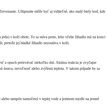
červenanie. Uštipnutie môže byť aj viditeľné, ako malý biely bod, kde
edu) v koži obete. To sa stáva preto, lebo včelie žihadlo má na konci
, pretože jej hladké žihadlo nezostáva v koži.
esť a opuch pretrvávať niekoľko dní. Akútna reakcia je zvyčajne
o sú únava, nevoľnosť alebo zvýšená teplota. V takom prípade by sa
ičku alebo tampón namočený v teplej vode a jemnom mydle na jemné