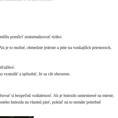
k môžu pomôcť zminimalizovať riziko:
 je to možné, obmedzte jedenie a pitie na vonkajších priestoroch,
íťažlivé.
vystrašiť a spôsobiť, že sa cíti ohrozene.
achovať si bezpečnú vzdialenosť. Ak je hniezdo umiestnené na mieste,
osieho hniezda na vlastnú päsť, pokiaľ na to nemáte potrebné