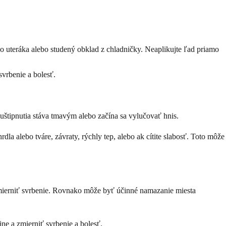
do uteráka alebo studený obklad z chladničky. Neaplikujte ľad priamo
svrbenie a bolesť.
 uštipnutia stáva tmavým alebo začína sa vylučovať hnis.
la alebo tváre, závraty, rýchly tep, alebo ak cítite slabosť. Toto môže
mierniť svrbenie. Rovnako môže byť účinné namazanie miesta
ne a zmierniť svrbenie a bolesť.