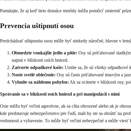
Pamätajte, že aj keď tieto domáce metódy môžu pomôcť zmierniť prízna
Prevencia uštipnutí osou
Predchádzať uštipnutiu osou môže byť niekedy náročné, hlavne v letný
Obmedzte vonkajšie jedlo a pitie:
Osy sú priťahované sladkými 
najmä v blízkosti osích hniezd.
Zatvorte odpadkové koše:
Uistite sa, že sú všetky odpadkové 
Noste svetlé oblečenie:
Osy sú často priťahované tmavým a jasn
Vyhnite sa náhlemu pohybu:
Ak sa ocitnete v blízkosti osy, p
Správanie sa v blízkosti osích hniezd a pri manipulácii s nimi
Osie môžu byť veľmi agresívne, ak sa cítia ohrozené alebo ak je ohroze
kde predstavuje nebezpečenstvo pre ľudí, mali by ste sa obrátiť na pr
vedomosti a vybavenie. To môže byť veľmi nebezpečné a môže viesť