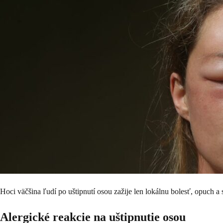
Hoci väčšina ľudí po uštipnutí osou zažije len lokálnu bolesť, opuch a
Alergické reakcie na uštipnutie osou