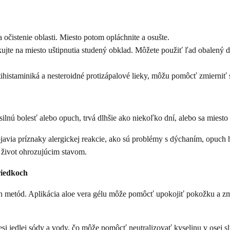
očistenie oblasti. Miesto potom opláchnite a osušte.
kujte na miesto uštipnutia studený obklad. Môžete použiť ľad obalený 
tihistaminiká a nesteroidné protizápalové lieky, môžu pomôcť zmierniť 
ilnú bolesť alebo opuch, trvá dlhšie ako niekoľko dní, alebo sa miesto
via príznaky alergickej reakcie, ako sú problémy s dýchaním, opuch hrd
 život ohrozujúcim stavom.
riedkoch
h metód. Aplikácia aloe vera gélu môže pomôcť upokojiť pokožku a z
si jedlej sódy a vody, čo môže pomôcť neutralizovať kyselinu v osej sli