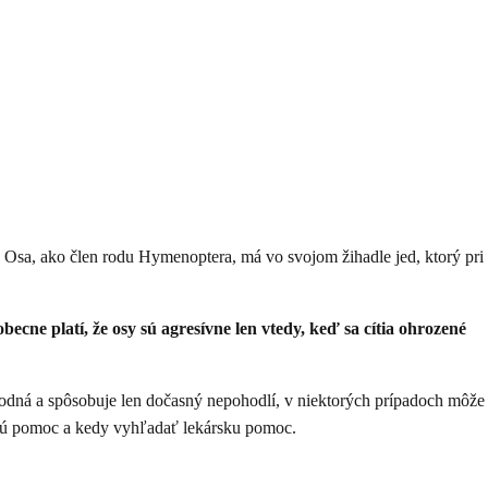
. Osa, ako člen rodu Hymenoptera, má vo svojom žihadle jed, ktorý pri
becne platí, že osy sú agresívne len vtedy, keď sa cítia ohrozené
eškodná a spôsobuje len dočasný nepohodlí, v niektorých prípadoch môže
prvú pomoc a kedy vyhľadať lekársku pomoc.