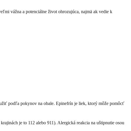
veľmi vážna a potenciálne život ohrozujúca, najmä ak vedie k
použiť podľa pokynov na obale. Epinefrín je liek, ktorý môže pomôcť
 krajinách je to 112 alebo 911). Alergická reakcia na uštipnutie osou