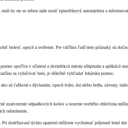
, mali by ste so sebou stále nosiť epinefrínový autoinjektor a informova
biť bolesť, opuch a svrbenie. Pre väčšinu ľudí tieto príznaky sú doča
 pomoc spočíva v očistení a dezinfekcii miesta uštipnutia a aplikácii s
 začína sa vylučovať hnis, je dôležité vyhľadať lekársku pomoc.
ako sú ťažkosti s dýchaním, opuch tváre, úst alebo hrdla, závraty, sla
pevné uzatvorenie odpadkových košov a nosenie svetlého oblečenia môžu
ich odstránenie.
 Pri dodržiavaní týchto opatrení môžeme vychutnať príjemné letné dni