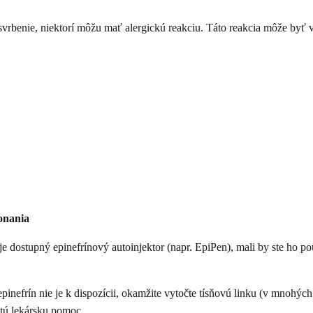
 svrbenie, niektorí môžu mať alergickú reakciu. Táto reakcia môže byť 
konania
 je dostupný epinefrínový autoinjektor (napr. EpiPen), mali by ste ho 
epinefrín nie je k dispozícii, okamžite vytočte tísňovú linku (v mnohých
itú lekársku pomoc.