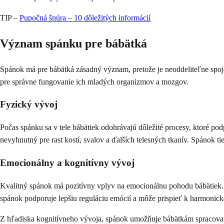
TIP –
Pupočná šnúra – 10 dôležitých informácií
Význam spánku pre bábätká
Spánok má pre bábätká zásadný význam, pretože je neoddeliteľne spo
pre správne fungovanie ich mladých organizmov a mozgov.
Fyzický vývoj
Počas spánku sa v tele bábätiek odohrávajú dôležité procesy, ktoré p
nevyhnutný pre rast kostí, svalov a ďalších telesných tkanív. Spánok 
Emocionálny a kognitívny vývoj
Kvalitný spánok má pozitívny vplyv na emocionálnu pohodu bábätiek. 
spánok podporuje lepšiu reguláciu emócií a môže prispieť k harmonic
Z hľadiska kognitívneho vývoja, spánok umožňuje bábätkám spracovať