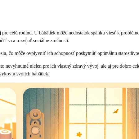
 pre celú rodinu. U bábätiek môže nedostatok spánku viesť k problémo
ť sa a rozvíjať sociálne zručnosti.
esiu, čo môže ovplyvniť ich schopnosť poskytnúť optimálnu starostlivo
to nevyhnutné nielen pre ich vlastný zdravý vývoj, ale aj pre dobro ce
ykov u svojich bábätiek.