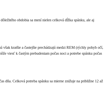
dôležitého obdobia sa mení nielen celková dĺžka spánku, ale aj
 však kratšie a častejšie prechádzajú medzi REM (rýchly pohyb očí,
ôže viesť k častým prebudeniam počas noci a potrebe spánku počas
s dňa. Celková potreba spánku sa mierne znižuje na približne 12 až