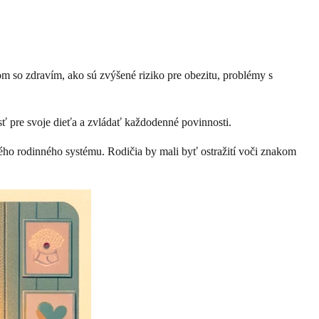
m so zdravím, ako sú zvýšené riziko pre obezitu, problémy s
sť pre svoje dieťa a zvládať každodenné povinnosti.
lého rodinného systému. Rodičia by mali byť ostražití voči znakom