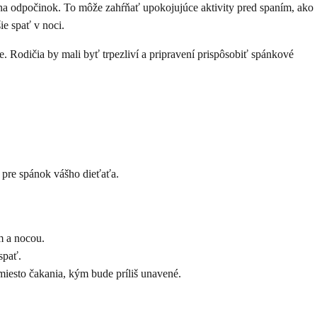
na odpočinok. To môže zahŕňať upokojujúce aktivity pred spaním, ako
ie spať v noci.
e. Rodičia by mali byť trpezliví a pripravení prispôsobiť spánkové
 pre spánok vášho dieťaťa.
m a nocou.
spať.
miesto čakania, kým bude príliš unavené.