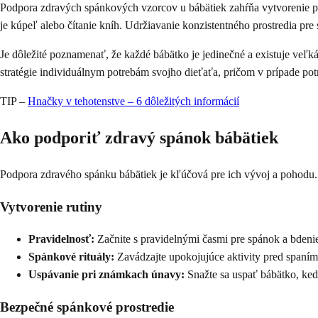
Podpora zdravých spánkových vzorcov u bábätiek zahŕňa vytvorenie pr
je kúpeľ alebo čítanie kníh. Udržiavanie konzistentného prostredia pre
Je dôležité poznamenať, že každé bábätko je jedinečné a existuje veľká 
stratégie individuálnym potrebám svojho dieťaťa, pričom v prípade po
TIP –
Hnačky v tehotenstve – 6 dôležitých informácií
Ako podporiť zdravý spánok bábätiek
Podpora zdravého spánku bábätiek je kľúčová pre ich vývoj a pohodu. 
Vytvorenie rutiny
Pravidelnosť:
Začnite s pravidelnými časmi pre spánok a bdeni
Spánkové rituály:
Zavádzajte upokojujúce aktivity pred spaním, a
Uspávanie pri známkach únavy:
Snažte sa uspať bábätko, keď
Bezpečné spánkové prostredie