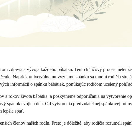
erom zdravia a vývoja každého bábätka. Tento kľúčový proces nielenže 
enie. Napriek univerzálnemu významu spánku sa mnohí rodičia stretáv
vých informácií o spánku bábätiek, ponúkajúc rodičom ucelený pohľad 
 a rokov života bábätka, a poskytneme odporúčania na vytvorenie opt
avý spánok svojich detí. Od vytvorenia predvídateľnej spánkovej ruti
 lepšie spať.
enších členov našich rodín. Preto je dôležité, aby rodičia rozumeli s