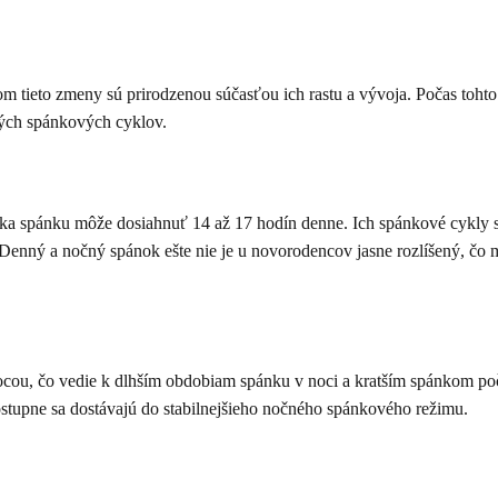
 tieto zmeny sú prirodzenou súčasťou ich rastu a vývoja. Počas tohto 
ivých spánkových cyklov.
ka spánku môže dosiahnuť 14 až 17 hodín denne. Ich spánkové cykly sú
nný a nočný spánok ešte nie je u novorodencov jasne rozlíšený, čo m
cou, čo vedie k dlhším obdobiam spánku v noci a kratším spánkom poča
stupne sa dostávajú do stabilnejšieho nočného spánkového režimu.