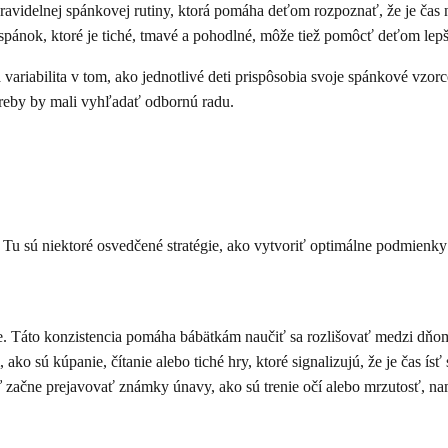
avidelnej spánkovej rutiny, ktorá pomáha deťom rozpoznať, že je čas 
 spánok, ktoré je tiché, tmavé a pohodlné, môže tiež pomôcť deťom lepš
variabilita v tom, ako jednotlivé deti prispôsobia svoje spánkové vzorc
treby by mali vyhľadať odbornú radu.
Tu sú niektoré osvedčené stratégie, ako vytvoriť optimálne podmienky
e. Táto konzistencia pomáha bábätkám naučiť sa rozlišovať medzi dňo
ko sú kúpanie, čítanie alebo tiché hry, ktoré signalizujú, že je čas ísť 
 začne prejavovať známky únavy, ako sú trenie očí alebo mrzutosť, na