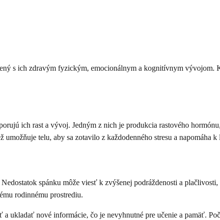
jený s ich zdravým fyzickým, emocionálnym a kognitívnym vývojom. K
odporujú ich rast a vývoj. Jedným z nich je produkcia rastového hormó
tiež umožňuje telu, aby sa zotavilo z každodenného stresu a napomáha k
Nedostatok spánku môže viesť k zvýšenej podráždenosti a plačlivosti,
kému rodinnému prostrediu.
 a ukladať nové informácie, čo je nevyhnutné pre učenie a pamäť. Po