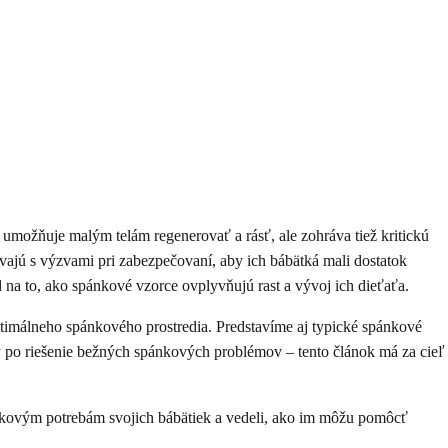
umožňuje malým telám regenerovať a rásť, ale zohráva tiež kritickú
ajú s výzvami pri zabezpečovaní, aby ich bábätká mali dostatok
na to, ako spánkové vzorce ovplyvňujú rast a vývoj ich dieťaťa.
imálneho spánkového prostredia. Predstavíme aj typické spánkové
ny po riešenie bežných spánkových problémov – tento článok má za cieľ
pánkovým potrebám svojich bábätiek a vedeli, ako im môžu pomôcť