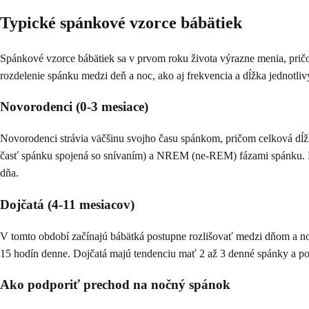
Typické spánkové vzorce bábätiek
Spánkové vzorce bábätiek sa v prvom roku života výrazne menia, pričom
rozdelenie spánku medzi deň a noc, ako aj frekvencia a dĺžka jednotl
Novorodenci (0-3 mesiace)
Novorodenci strávia väčšinu svojho času spánkom, pričom celková dĺž
časť spánku spojená so snívaním) a NREM (ne-REM) fázami spánku. De
dňa.
Dojčatá (4-11 mesiacov)
V tomto období začínajú bábätká postupne rozlišovať medzi dňom a no
15 hodín denne. Dojčatá majú tendenciu mať 2 až 3 denné spánky a po
Ako podporiť prechod na nočný spánok