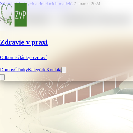
Zdravie tehotnych a dojciacich matiek
27. marca 2024
Spánok bábätiek – 10 dôležitých informácií
Zdravie v praxi
Odborné články o zdraví
Domov
Články
Kategórie
Kontakt