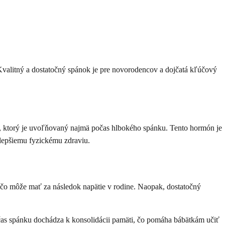
valitný a dostatočný spánok je pre novorodencov a dojčatá kľúčový
nu, ktorý je uvoľňovaný najmä počas hlbokého spánku. Tento hormón je
 lepšiemu fyzickému zdraviu.
 čo môže mať za následok napätie v rodine. Naopak, dostatočný
čas spánku dochádza k konsolidácii pamäti, čo pomáha bábätkám učiť