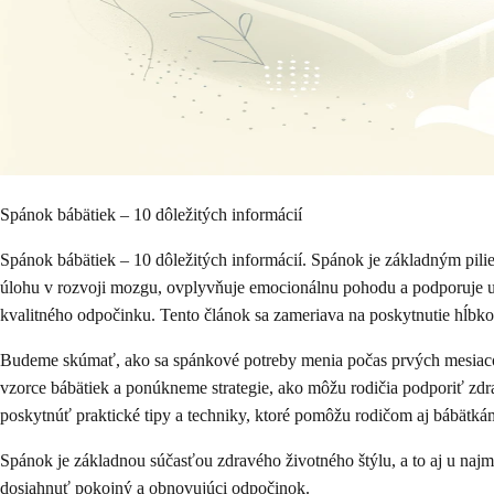
Spánok bábätiek – 10 dôležitých informácií
Spánok bábätiek – 10 dôležitých informácií. Spánok je základným pili
úlohu v rozvoji mozgu, ovplyvňuje emocionálnu pohodu a podporuje uč
kvalitného odpočinku. Tento článok sa zameriava na poskytnutie hĺbko
Budeme skúmať, ako sa spánkové potreby menia počas prvých mesiacov
vzorce bábätiek a ponúkneme strategie, ako môžu rodičia podporiť zdr
poskytnúť praktické tipy a techniky, ktoré pomôžu rodičom aj bábätkám
Spánok je základnou súčasťou zdravého životného štýlu, a to aj u najm
dosiahnuť pokojný a obnovujúci odpočinok.