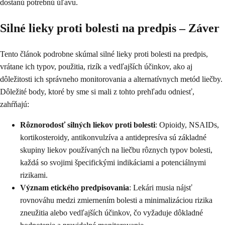
dostanú potrebnú úľavu.
Silné lieky proti bolesti na predpis – Záver
Tento článok podrobne skúmal silné lieky proti bolesti na predpis,
vrátane ich typov, použitia, rizík a vedľajších účinkov, ako aj
dôležitosti ich správneho monitorovania a alternatívnych metód liečby.
Dôležité body, ktoré by sme si mali z tohto prehľadu odniesť,
zahŕňajú:
Rôznorodosť silných liekov proti bolesti
: Opioidy, NSAIDs,
kortikosteroidy, antikonvulzíva a antidepresíva sú základné
skupiny liekov používaných na liečbu rôznych typov bolesti,
každá so svojimi špecifickými indikáciami a potenciálnymi
rizikami.
Význam etického predpisovania
: Lekári musia nájsť
rovnováhu medzi zmiernením bolesti a minimalizáciou rizika
zneužitia alebo vedľajších účinkov, čo vyžaduje dôkladné