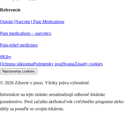
Referencie
Opioid (Narcotic) Pain Medications
Pain medications – narcotics
Pain-relief medicines
#
Klby
Ochrana súkromia
Podmienky používania
Zásady cookies
Nastavenia cookies
©
2026
Zdravie v praxi. Všetky práva vyhradené.
Informácie na tejto stránke nenahradzujú odborné lekárske
poradenstvo. Pred začatím akéhokoľvek cvičebného programu alebo
diéty sa poraďte so svojim lekárom.