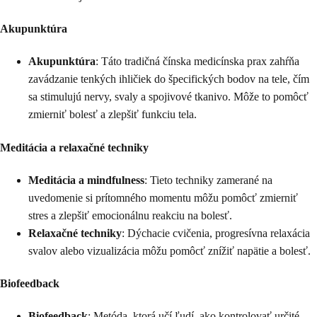
Akupunktúra
Akupunktúra
: Táto tradičná čínska medicínska prax zahŕňa
zavádzanie tenkých ihličiek do špecifických bodov na tele, čím
sa stimulujú nervy, svaly a spojivové tkanivo. Môže to pomôcť
zmierniť bolesť a zlepšiť funkciu tela.
Meditácia a relaxačné techniky
Meditácia a mindfulness
: Tieto techniky zamerané na
uvedomenie si prítomného momentu môžu pomôcť zmierniť
stres a zlepšiť emocionálnu reakciu na bolesť.
Relaxačné techniky
: Dýchacie cvičenia, progresívna relaxácia
svalov alebo vizualizácia môžu pomôcť znížiť napätie a bolesť.
Biofeedback
Biofeedback
: Metóda, ktorá učí ľudí, ako kontrolovať určité