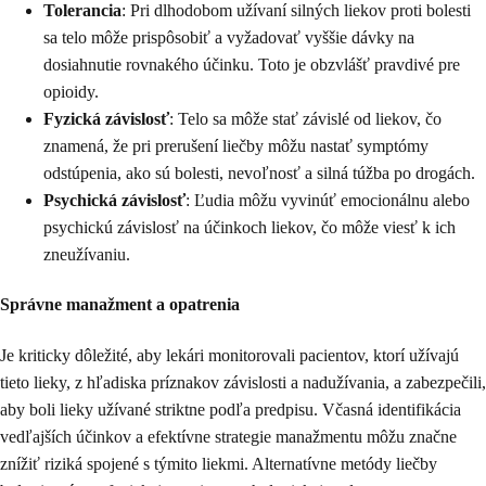
Tolerancia
: Pri dlhodobom užívaní silných liekov proti bolesti
sa telo môže prispôsobiť a vyžadovať vyššie dávky na
dosiahnutie rovnakého účinku. Toto je obzvlášť pravdivé pre
opioidy.
Fyzická závislosť
: Telo sa môže stať závislé od liekov, čo
znamená, že pri prerušení liečby môžu nastať symptómy
odstúpenia, ako sú bolesti, nevoľnosť a silná túžba po drogách.
Psychická závislosť
: Ľudia môžu vyvinúť emocionálnu alebo
psychickú závislosť na účinkoch liekov, čo môže viesť k ich
zneužívaniu.
Správne manažment a opatrenia
Je kriticky dôležité, aby lekári monitorovali pacientov, ktorí užívajú
tieto lieky, z hľadiska príznakov závislosti a nadužívania, a zabezpečili,
aby boli lieky užívané striktne podľa predpisu. Včasná identifikácia
vedľajších účinkov a efektívne strategie manažmentu môžu značne
znížiť riziká spojené s týmito liekmi. Alternatívne metódy liečby