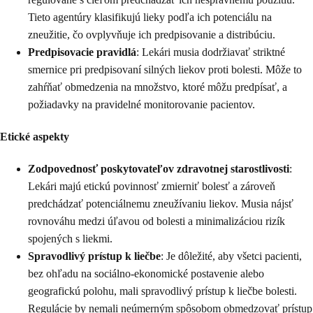
Tieto agentúry klasifikujú lieky podľa ich potenciálu na
zneužitie, čo ovplyvňuje ich predpisovanie a distribúciu.
Predpisovacie pravidlá
: Lekári musia dodržiavať striktné
smernice pri predpisovaní silných liekov proti bolesti. Môže to
zahŕňať obmedzenia na množstvo, ktoré môžu predpísať, a
požiadavky na pravidelné monitorovanie pacientov.
Etické aspekty
Zodpovednosť poskytovateľov zdravotnej starostlivosti
:
Lekári majú etickú povinnosť zmierniť bolesť a zároveň
predchádzať potenciálnemu zneužívaniu liekov. Musia nájsť
rovnováhu medzi úľavou od bolesti a minimalizáciou rizík
spojených s liekmi.
Spravodlivý prístup k liečbe
: Je dôležité, aby všetci pacienti,
bez ohľadu na sociálno-ekonomické postavenie alebo
geografickú polohu, mali spravodlivý prístup k liečbe bolesti.
Regulácie by nemali neúmerným spôsobom obmedzovať prístup