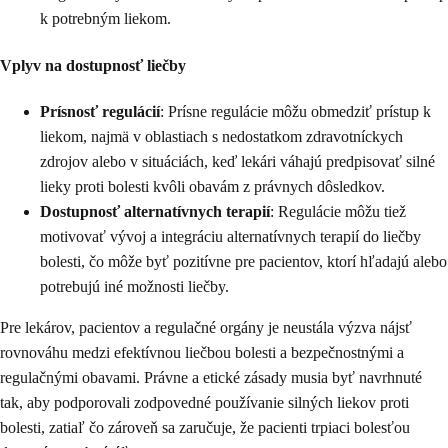
k potrebným liekom.
Vplyv na dostupnosť liečby
Prísnosť regulácií
: Prísne regulácie môžu obmedziť prístup k
liekom, najmä v oblastiach s nedostatkom zdravotníckych
zdrojov alebo v situáciách, keď lekári váhajú predpisovať silné
lieky proti bolesti kvôli obavám z právnych dôsledkov.
Dostupnosť alternatívnych terapií
: Regulácie môžu tiež
motivovať vývoj a integráciu alternatívnych terapií do liečby
bolesti, čo môže byť pozitívne pre pacientov, ktorí hľadajú alebo
potrebujú iné možnosti liečby.
Pre lekárov, pacientov a regulačné orgány je neustála výzva nájsť
rovnováhu medzi efektívnou liečbou bolesti a bezpečnostnými a
regulačnými obavami. Právne a etické zásady musia byť navrhnuté
tak, aby podporovali zodpovedné používanie silných liekov proti
bolesti, zatiaľ čo zároveň sa zaručuje, že pacienti trpiaci bolesťou