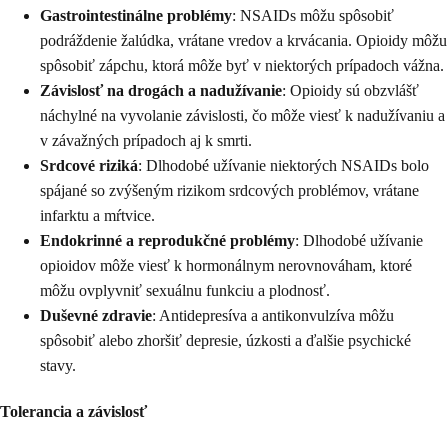
Gastrointestinálne problémy
: NSAIDs môžu spôsobiť
podráždenie žalúdka, vrátane vredov a krvácania. Opioidy môžu
spôsobiť zápchu, ktorá môže byť v niektorých prípadoch vážna.
Závislosť na drogách a nadužívanie
: Opioidy sú obzvlášť
náchylné na vyvolanie závislosti, čo môže viesť k nadužívaniu a
v závažných prípadoch aj k smrti.
Srdcové riziká
: Dlhodobé užívanie niektorých NSAIDs bolo
spájané so zvýšeným rizikom srdcových problémov, vrátane
infarktu a mŕtvice.
Endokrinné a reprodukčné problémy
: Dlhodobé užívanie
opioidov môže viesť k hormonálnym nerovnováham, ktoré
môžu ovplyvniť sexuálnu funkciu a plodnosť.
Duševné zdravie
: Antidepresíva a antikonvulzíva môžu
spôsobiť alebo zhoršiť depresie, úzkosti a ďalšie psychické
stavy.
Tolerancia a závislosť