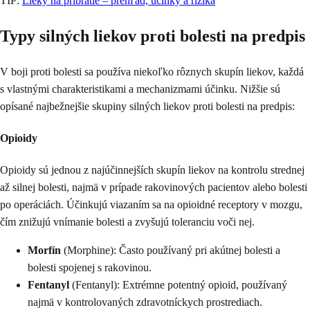
TIP:
Lieky na pribratie – prehľad, účinky a riziká
Typy silných liekov proti bolesti na predpis
V boji proti bolesti sa používa niekoľko rôznych skupín liekov, každá
s vlastnými charakteristikami a mechanizmami účinku. Nižšie sú
opísané najbežnejšie skupiny silných liekov proti bolesti na predpis:
Opioidy
Opioidy sú jednou z najúčinnejších skupín liekov na kontrolu strednej
až silnej bolesti, najmä v prípade rakovinových pacientov alebo bolesti
po operáciách. Účinkujú viazaním sa na opioidné receptory v mozgu,
čím znižujú vnímanie bolesti a zvyšujú toleranciu voči nej.
Morfín
(Morphine): Často používaný pri akútnej bolesti a
bolesti spojenej s rakovinou.
Fentanyl
(Fentanyl): Extrémne potentný opioid, používaný
najmä v kontrolovaných zdravotníckych prostrediach.