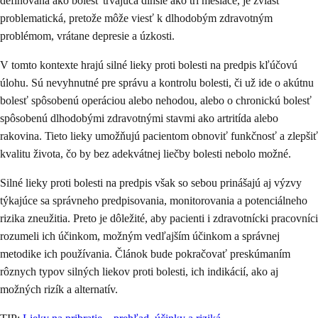
definovaná ako bolesť trvajúca dlhšie ako tri mesiace, je zvlášť
problematická, pretože môže viesť k dlhodobým zdravotným
problémom, vrátane depresie a úzkosti.
V tomto kontexte hrajú silné lieky proti bolesti na predpis kľúčovú
úlohu. Sú nevyhnutné pre správu a kontrolu bolesti, či už ide o akútnu
bolesť spôsobenú operáciou alebo nehodou, alebo o chronickú bolesť
spôsobenú dlhodobými zdravotnými stavmi ako artritída alebo
rakovina. Tieto lieky umožňujú pacientom obnoviť funkčnosť a zlepšiť
kvalitu života, čo by bez adekvátnej liečby bolesti nebolo možné.
Silné lieky proti bolesti na predpis však so sebou prinášajú aj výzvy
týkajúce sa správneho predpisovania, monitorovania a potenciálneho
rizika zneužitia. Preto je dôležité, aby pacienti i zdravotnícki pracovníci
rozumeli ich účinkom, možným vedľajším účinkom a správnej
metodike ich používania. Článok bude pokračovať preskúmaním
rôznych typov silných liekov proti bolesti, ich indikácií, ako aj
možných rizík a alternatív.