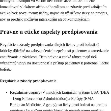
účinnými nástrojmi vo vašom liečebnom arzenáli. Je dôležité
konzultovať s lekárom alebo odborníkom na zdravie pred zahájením
akejkoľvek novej formy liečby, najmä ak už užívate lieky na predpis,
aby sa predišlo možným interakciám alebo komplikáciám.
Právne a etické aspekty predpisovania
Regulácie a zásady predpisovania silných liekov proti bolesti sú
kriticky dôležité na zabezpečenie bezpečnosti pacientov a zamedzenie
zneužívania a závislosti. Tieto právne a etické rámce majú tiež
významný vplyv na dostupnosť a prístup pacientov k potrebnej liečbe
bolesti.
Regulácie a zásady predpisovania
Regulačné orgány
: V mnohých krajinách, vrátane USA (DEA
– Drug Enforcement Administration) a Európy (EMA –
European Medicines Agency), sú lieky proti bolesti na predpis
regulované s cieľom predchádzať ich nesprávnemu použitiu.