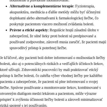
hodnotenie a pravidelné monitorovanie.
Alternatívne a komplementárne terapie
: Fyzioterapia,
akupunktúra, meditácia a ďalšie metódy môžu byť účinnými
doplnkami alebo alternatívami k farmakologickej liečbe, čo
poskytuje pacientom viacero možností zvládania bolesti.
Právne a etické aspekty
: Regulácie hrajú zásadnú úlohu v
zabezpečení, že silné lieky proti bolesti sú predpisované a
používané zodpovedne, zároveň musia zaručiť, že pacienti majú
spravodlivý prístup k potrebnej liečbe.
Je kľúčové, aby pacienti boli dobre informovaní o možnostiach liečby
bolesti, ako aj o potenciálnych rizikách a vedľajších účinkoch liekov,
ktoré užívajú. Zdravotnícki pracovníci by mali praktizovať etický
prístup k liečbe bolesti, čo zahŕňa výber vhodnej liečby pre každého
pacienta a zabezpečenie, že pacienti sú plne informovaní o svojej
liečbe. Správne používanie a monitorovanie liekov, kombinované s
otvoreným dialógom medzi lekárom a pacientom, môže výrazne
prispieť k zvýšeniu účinnosti liečby bolesti a zároveň minimalizovať
riziká spojené s jej používaním.