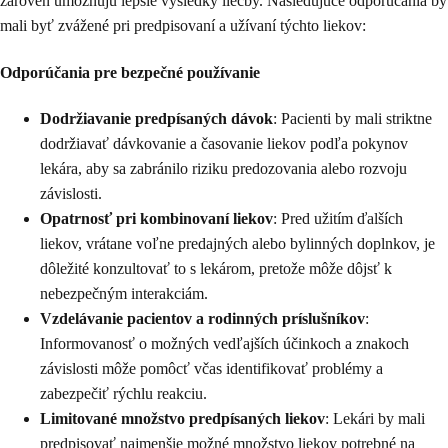
zároveň umožňujú lepšie výsledky liečby. Nasledujúce odporúčania by
mali byť zvážené pri predpisovaní a užívaní týchto liekov:
Odporúčania pre bezpečné používanie
Dodržiavanie predpísaných dávok
: Pacienti by mali striktne
dodržiavať dávkovanie a časovanie liekov podľa pokynov
lekára, aby sa zabránilo riziku predozovania alebo rozvoju
závislosti.
Opatrnosť pri kombinovaní liekov
: Pred užitím ďalších
liekov, vrátane voľne predajných alebo bylinných doplnkov, je
dôležité konzultovať to s lekárom, pretože môže dôjsť k
nebezpečným interakciám.
Vzdelávanie pacientov a rodinných príslušníkov
:
Informovanosť o možných vedľajších účinkoch a znakoch
závislosti môže pomôcť včas identifikovať problémy a
zabezpečiť rýchlu reakciu.
Limitované množstvo predpísaných liekov
: Lekári by mali
predpisovať najmenšie možné množstvo liekov potrebné na