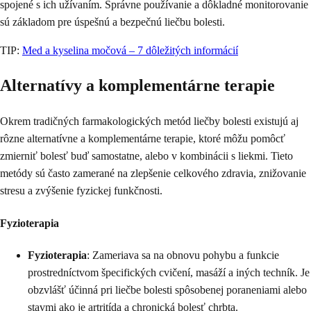
spojené s ich užívaním. Správne používanie a dôkladné monitorovanie
sú základom pre úspešnú a bezpečnú liečbu bolesti.
TIP:
Med a kyselina močová – 7 dôležitých informácií
Alternatívy a komplementárne terapie
Okrem tradičných farmakologických metód liečby bolesti existujú aj
rôzne alternatívne a komplementárne terapie, ktoré môžu pomôcť
zmierniť bolesť buď samostatne, alebo v kombinácii s liekmi. Tieto
metódy sú často zamerané na zlepšenie celkového zdravia, znižovanie
stresu a zvýšenie fyzickej funkčnosti.
Fyzioterapia
Fyzioterapia
: Zameriava sa na obnovu pohybu a funkcie
prostredníctvom špecifických cvičení, masáží a iných techník. Je
obzvlášť účinná pri liečbe bolesti spôsobenej poraneniami alebo
stavmi ako je artritída a chronická bolesť chrbta.