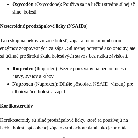
Oxycodón
(Oxycodone): Používa sa na liečbu stredne silnej až
silnej bolesti.
Nesteroidné protizápalové lieky (NSAIDs)
Táto skupina liekov znižuje bolesť, zápal a horúčku inhibíciou
enzýmov zodpovedných za zápal. Sú menej potentné ako opioidy, ale
sú účinné pre širokú škálu bolestivých stavov bez rizika závislosti.
Ibuprofen
(Ibuprofen): Bežne používaný na liečbu bolesti
hlavy, svalov a kĺbov.
Naproxen
(Naproxen): Dlhšie pôsobiaci NSAID, vhodný pre
dlhotrvajúcu bolesť a zápal.
Kortikosteroidy
Kortikosteroidy sú silné protizápalové lieky, ktoré sa používajú na
liečbu bolesti spôsobenej zápalovými ochoreniami, ako je artritída.