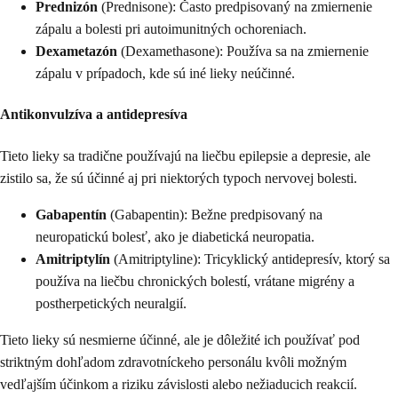
Prednizón
(Prednisone): Často predpisovaný na zmiernenie
zápalu a bolesti pri autoimunitných ochoreniach.
Dexametazón
(Dexamethasone): Používa sa na zmiernenie
zápalu v prípadoch, kde sú iné lieky neúčinné.
Antikonvulzíva a antidepresíva
Tieto lieky sa tradične používajú na liečbu epilepsie a depresie, ale
zistilo sa, že sú účinné aj pri niektorých typoch nervovej bolesti.
Gabapentín
(Gabapentin): Bežne predpisovaný na
neuropatickú bolesť, ako je diabetická neuropatia.
Amitriptylín
(Amitriptyline): Tricyklický antidepresív, ktorý sa
používa na liečbu chronických bolestí, vrátane migrény a
postherpetických neuralgií.
Tieto lieky sú nesmierne účinné, ale je dôležité ich používať pod
striktným dohľadom zdravotníckeho personálu kvôli možným
vedľajším účinkom a riziku závislosti alebo nežiaducich reakcií.