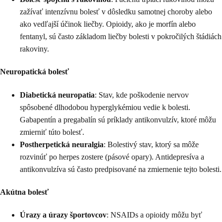
zažívať intenzívnu bolesť v dôsledku samotnej choroby alebo
ako vedľajší účinok liečby. Opioidy, ako je morfín alebo
fentanyl, sú často základom liečby bolesti v pokročilých štádiách
rakoviny.
Neuropatická bolesť
Diabetická neuropatia
: Stav, kde poškodenie nervov
spôsobené dlhodobou hyperglykémiou vedie k bolesti.
Gabapentín a pregabalín sú príklady antikonvulzív, ktoré môžu
zmierniť túto bolesť.
Postherpetická neuralgia
: Bolestivý stav, ktorý sa môže
rozvinúť po herpes zostere (pásové opary). Antidepresíva a
antikonvulzíva sú často predpisované na zmiernenie tejto bolesti.
Akútna bolesť
Úrazy a úrazy športovcov
: NSAIDs a opioidy môžu byť