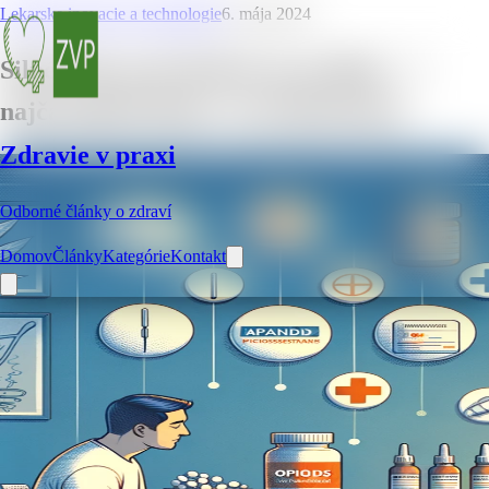
Lekarske inovacie a technologie
6. mája 2024
Silné lieky proti bolesti na predpis – 7
najčastejších liekov a ich informácie
Zdravie v praxi
Odborné články o zdraví
Domov
Články
Kategórie
Kontakt