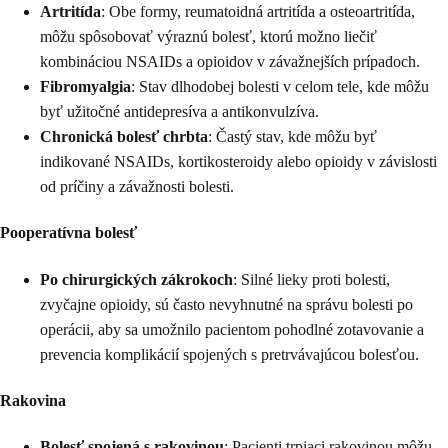
Artritída
: Obe formy, reumatoidná artritída a osteoartritída,
môžu spôsobovať výraznú bolesť, ktorú možno liečiť
kombináciou NSAIDs a opioidov v závažnejších prípadoch.
Fibromyalgia
: Stav dlhodobej bolesti v celom tele, kde môžu
byť užitočné antidepresíva a antikonvulzíva.
Chronická bolesť chrbta
: Častý stav, kde môžu byť
indikované NSAIDs, kortikosteroidy alebo opioidy v závislosti
od príčiny a závažnosti bolesti.
Pooperatívna bolesť
Po chirurgických zákrokoch
: Silné lieky proti bolesti,
zvyčajne opioidy, sú často nevyhnutné na správu bolesti po
operácii, aby sa umožnilo pacientom pohodlné zotavovanie a
prevencia komplikácií spojených s pretrvávajúcou bolesťou.
Rakovina
Bolesť spojená s rakovinou
: Pacienti trpiaci rakovinou môžu