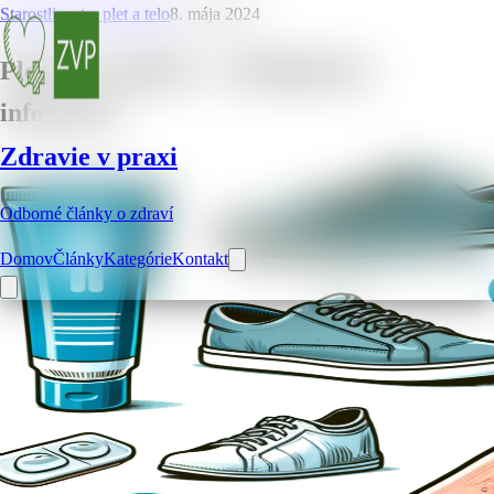
Starostlivost o plet a telo
8. mája 2024
Pleseň na nohách – 10 dôležitých
informácií
Zdravie v praxi
Odborné články o zdraví
Domov
Články
Kategórie
Kontakt