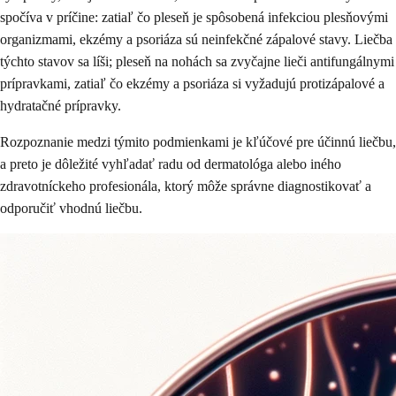
spočíva v príčine: zatiaľ čo pleseň je spôsobená infekciou plesňovými
organizmami, ekzémy a psoriáza sú neinfekčné zápalové stavy. Liečba
týchto stavov sa líši; pleseň na nohách sa zvyčajne lieči antifungálnymi
prípravkami, zatiaľ čo ekzémy a psoriáza si vyžadujú protizápalové a
hydratačné prípravky.
Rozpoznanie medzi týmito podmienkami je kľúčové pre účinnú liečbu,
a preto je dôležité vyhľadať radu od dermatológa alebo iného
zdravotníckeho profesionála, ktorý môže správne diagnostikovať a
odporučiť vhodnú liečbu.