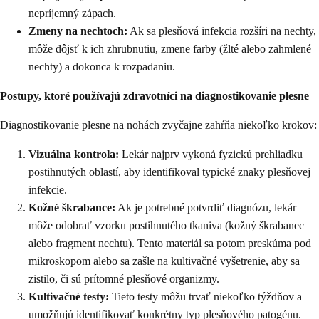
nepríjemný zápach.
Zmeny na nechtoch:
Ak sa plesňová infekcia rozšíri na nechty,
môže dôjsť k ich zhrubnutiu, zmene farby (žlté alebo zahmlené
nechty) a dokonca k rozpadaniu.
Postupy, ktoré používajú zdravotníci na diagnostikovanie plesne
Diagnostikovanie plesne na nohách zvyčajne zahŕňa niekoľko krokov:
Vizuálna kontrola:
Lekár najprv vykoná fyzickú prehliadku
postihnutých oblastí, aby identifikoval typické znaky plesňovej
infekcie.
Kožné škrabance:
Ak je potrebné potvrdiť diagnózu, lekár
môže odobrať vzorku postihnutého tkaniva (kožný škrabanec
alebo fragment nechtu). Tento materiál sa potom preskúma pod
mikroskopom alebo sa zašle na kultivačné vyšetrenie, aby sa
zistilo, či sú prítomné plesňové organizmy.
Kultivačné testy:
Tieto testy môžu trvať niekoľko týždňov a
umožňujú identifikovať konkrétny typ plesňového patogénu.