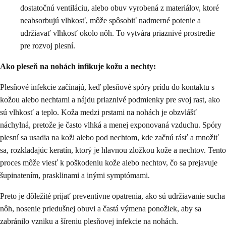
dostatočnú ventiláciu, alebo obuv vyrobená z materiálov, ktoré
neabsorbujú vlhkosť, môže spôsobiť nadmerné potenie a
udržiavať vlhkosť okolo nôh. To vytvára priaznivé prostredie
pre rozvoj plesní.
Ako pleseň na nohách infikuje kožu a nechty:
Plesňové infekcie začínajú, keď plesňové spóry prídu do kontaktu s
kožou alebo nechtami a nájdu priaznivé podmienky pre svoj rast, ako
sú vlhkosť a teplo. Koža medzi prstami na nohách je obzvlášť
náchylná, pretože je často vlhká a menej exponovaná vzduchu. Spóry
plesní sa usadia na koži alebo pod nechtom, kde začnú rásť a množiť
sa, rozkladajúc keratín, ktorý je hlavnou zložkou kože a nechtov. Tento
proces môže viesť k poškodeniu kože alebo nechtov, čo sa prejavuje
šupinatením, prasklinami a inými symptómami.
Preto je dôležité prijať preventívne opatrenia, ako sú udržiavanie sucha
nôh, nosenie priedušnej obuvi a častá výmena ponožiek, aby sa
zabránilo vzniku a šíreniu plesňovej infekcie na nohách.