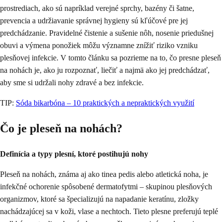
prostrediach, ako sú napríklad verejné sprchy, bazény či šatne,
prevencia a udržiavanie správnej hygieny sú kľúčové pre jej
predchádzanie. Pravidelné čistenie a sušenie nôh, nosenie priedušnej
obuvi a výmena ponožiek môžu významne znížiť riziko vzniku
plesňovej infekcie. V tomto článku sa pozrieme na to, čo presne pleseň
na nohách je, ako ju rozpoznať, liečiť a najmä ako jej predchádzať,
aby sme si udržali nohy zdravé a bez infekcie.
TIP:
Sóda bikarbóna – 10 praktických a nepraktických využití
Čo je pleseň na nohách?
Definícia a typy plesní, ktoré postihujú nohy
Pleseň na nohách, známa aj ako tinea pedis alebo atletická noha, je
infekčné ochorenie spôsobené dermatofytmi – skupinou plesňových
organizmov, ktoré sa špecializujú na napadanie keratínu, zložky
nachádzajúcej sa v koži, vlase a nechtoch. Tieto plesne preferujú teplé