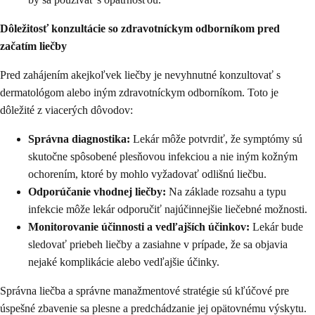
Dôležitosť konzultácie so zdravotníckym odborníkom pred
začatím liečby
Pred zahájením akejkoľvek liečby je nevyhnutné konzultovať s
dermatológom alebo iným zdravotníckym odborníkom. Toto je
dôležité z viacerých dôvodov:
Správna diagnostika:
Lekár môže potvrdiť, že symptómy sú
skutočne spôsobené plesňovou infekciou a nie iným kožným
ochorením, ktoré by mohlo vyžadovať odlišnú liečbu.
Odporúčanie vhodnej liečby:
Na základe rozsahu a typu
infekcie môže lekár odporučiť najúčinnejšie liečebné možnosti.
Monitorovanie účinnosti a vedľajších účinkov:
Lekár bude
sledovať priebeh liečby a zasiahne v prípade, že sa objavia
nejaké komplikácie alebo vedľajšie účinky.
Správna liečba a správne manažmentové stratégie sú kľúčové pre
úspešné zbavenie sa plesne a predchádzanie jej opätovnému výskytu.