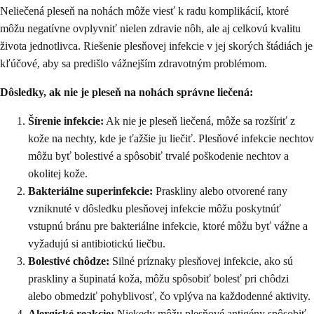
Neliečená pleseň na nohách môže viesť k radu komplikácií, ktoré
môžu negatívne ovplyvniť nielen zdravie nôh, ale aj celkovú kvalitu
života jednotlivca. Riešenie plesňovej infekcie v jej skorých štádiách je
kľúčové, aby sa predišlo vážnejším zdravotným problémom.
Dôsledky, ak nie je pleseň na nohách správne liečená:
Šírenie infekcie:
Ak nie je pleseň liečená, môže sa rozšíriť z
kože na nechty, kde je ťažšie ju liečiť. Plesňové infekcie nechtov
môžu byť bolestivé a spôsobiť trvalé poškodenie nechtov a
okolitej kože.
Bakteriálne superinfekcie:
Praskliny alebo otvorené rany
vzniknuté v dôsledku plesňovej infekcie môžu poskytnúť
vstupnú bránu pre bakteriálne infekcie, ktoré môžu byť vážne a
vyžadujú si antibiotickú liečbu.
Bolestivé chôdze:
Silné príznaky plesňovej infekcie, ako sú
praskliny a šupinatá koža, môžu spôsobiť bolesť pri chôdzi
alebo obmedziť pohyblivosť, čo vplýva na každodenné aktivity.
Alergické reakcie:
Niekedy môžu plesňové antigény spôsobiť