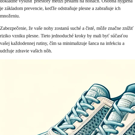
dôkladne vysušiť priestory medzi prstami na nohách. Osobná hygiena
je základom prevencie, keďže odstraňuje plesne a zabraňuje ich
množeniu.
Zabezpečenie, že vaše nohy zostanú suché a čisté, môže značne znížiť
riziko vzniku plesne. Tieto jednoduché kroky by mali byť súčasťou
vašej každodennej rutiny, čím sa minimalizuje šanca na infekciu a
udržuje zdravie vašich nôh.