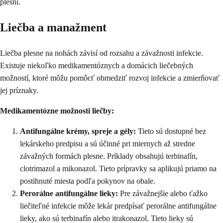
plesní.
Liečba a manažment
Liečba plesne na nohách závisí od rozsahu a závažnosti infekcie.
Existuje niekoľko medikamentóznych a domácich liečebných
možností, ktoré môžu pomôcť obmedziť rozvoj infekcie a zmierňovať
jej príznaky.
Medikamentózne možnosti liečby:
Antifungálne krémy, spreje a gély:
Tieto sú dostupné bez
lekárskeho predpisu a sú účinné pri miernych až stredne
závažných formách plesne. Príklady obsahujú terbinafín,
clotrimazol a mikonazol. Tieto prípravky sa aplikujú priamo na
postihnuté miesta podľa pokynov na obale.
Perorálne antifungálne lieky:
Pre závažnejšie alebo ťažko
liečiteľné infekcie môže lekár predpísať perorálne antifungálne
lieky, ako sú terbinafín alebo itrakonazol. Tieto lieky sú