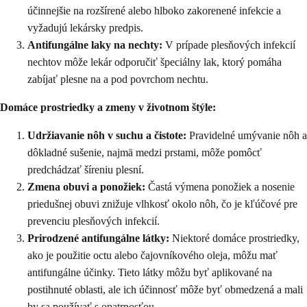
účinnejšie na rozšírené alebo hlboko zakorenené infekcie a
vyžadujú lekársky predpis.
Antifungálne laky na nechty:
V prípade plesňových infekcií
nechtov môže lekár odporučiť špeciálny lak, ktorý pomáha
zabíjať plesne na a pod povrchom nechtu.
Domáce prostriedky a zmeny v životnom štýle:
Udržiavanie nôh v suchu a čistote:
Pravidelné umývanie nôh a
dôkladné sušenie, najmä medzi prstami, môže pomôcť
predchádzať šíreniu plesní.
Zmena obuvi a ponožiek:
Častá výmena ponožiek a nosenie
priedušnej obuvi znižuje vlhkosť okolo nôh, čo je kľúčové pre
prevenciu plesňových infekcií.
Prirodzené antifungálne látky:
Niektoré domáce prostriedky,
ako je použitie octu alebo čajovníkového oleja, môžu mať
antifungálne účinky. Tieto látky môžu byť aplikované na
postihnuté oblasti, ale ich účinnosť môže byť obmedzená a mali
by sa používať s opatrnosťou.