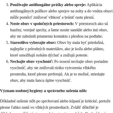
Používajte antifungálne prášky alebo spreje:
Aplikácia
antifungálnych práškov alebo sprejov na nohy a do vnútra obuvi
môže pomôcť znižovať vlhkosť a brániť rastu plesní.
Noste obuv v spoločných priestoroch:
V priestoroch ako sú
bazény, verejné sprchy, a šatne nosite sandále alebo inú obuv,
aby ste zabránili priamemu kontaktu s plesňou na podlahe.
Starostlivo vyberajte obuv:
Obuv by mala byť priedušná,
najlepšie z prírodných materiálov, ako je koža alebo plátno,
ktoré umožňujú nohám dýchať a znižujú potenie.
Nechajte obuv vyschnúť:
Po nosení nechajte obuv poriadne
vyschnúť, aby ste znižovali riziko vytvorenia vlhkého
prostredia, ktoré plesne preferujú. Ak je to možné, striedajte
obuv, aby mala šancu úplne vyschnúť.
Význam osobnej hygieny a správneho sušenia nôh:
Dôkladné sušenie nôh po sprchovaní alebo kúpaní je kritické, pretože
plesne ľahko rastú vo vlhkých prostrediach. Zvlášť dôležité je