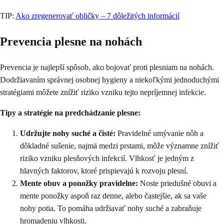
TIP:
Ako zregenerovať obličky – 7 dôležitých informácií
Prevencia plesne na nohách
Prevencia je najlepší spôsob, ako bojovať proti plesniam na nohách.
Dodržiavaním správnej osobnej hygieny a niekoľkými jednoduchými
stratégiami môžete znížiť riziko vzniku tejto nepríjemnej infekcie.
Tipy a stratégie na predchádzanie plesne:
Udržujte nohy suché a čisté:
Pravidelné umývanie nôh a
dôkladné sušenie, najmä medzi prstami, môže významne znížiť
riziko vzniku plesňových infekcií. Vlhkosť je jedným z
hlavných faktorov, ktoré prispievajú k rozvoju plesní.
Mente obuv a ponožky pravidelne:
Noste priedušné obuvi a
mente ponožky aspoň raz denne, alebo častejšie, ak sa vaše
nohy potia. To pomáha udržiavať nohy suché a zabraňuje
hromadeniu vlhkosti.