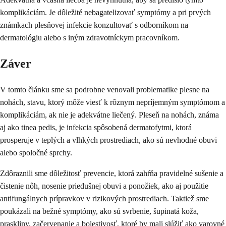
komplikáciám. Je dôležité nebagatelizovať symptómy a pri prvých
známkach plesňovej infekcie konzultovať s odborníkom na
dermatológiu alebo s iným zdravotníckym pracovníkom.
Záver
V tomto článku sme sa podrobne venovali problematike plesne na
nohách, stavu, ktorý môže viesť k rôznym nepríjemným symptómom a
komplikáciám, ak nie je adekvátne liečený. Pleseň na nohách, známa
aj ako tinea pedis, je infekcia spôsobená dermatofytmi, ktorá
prosperuje v teplých a vlhkých prostrediach, ako sú nevhodné obuvi
alebo spoločné sprchy.
Zdôraznili sme dôležitosť prevencie, ktorá zahŕňa pravidelné sušenie a
čistenie nôh, nosenie priedušnej obuvi a ponožiek, ako aj použitie
antifungálnych prípravkov v rizikových prostrediach. Taktiež sme
poukázali na bežné symptómy, ako sú svrbenie, šupinatá koža,
praskliny, začervenanie a bolestivosť, ktoré by mali slúžiť ako varovné