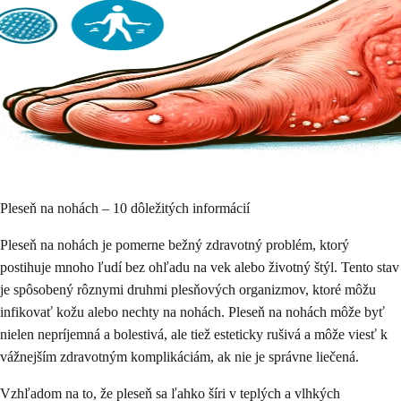
Pleseň na nohách – 10 dôležitých informácií
Pleseň na nohách je pomerne bežný zdravotný problém, ktorý
postihuje mnoho ľudí bez ohľadu na vek alebo životný štýl. Tento stav
je spôsobený rôznymi druhmi plesňových organizmov, ktoré môžu
infikovať kožu alebo nechty na nohách. Pleseň na nohách môže byť
nielen nepríjemná a bolestivá, ale tiež esteticky rušivá a môže viesť k
vážnejším zdravotným komplikáciám, ak nie je správne liečená.
Vzhľadom na to, že pleseň sa ľahko šíri v teplých a vlhkých