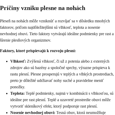
Príčiny vzniku plesne na nohách
Pleseň na nohách môže vzniknúť a rozvíjať sa v dôsledku mnohých
faktorov, pričom najdôležitejšími sú vlhkosť, teplota a nosenie
nevhodnej obuvi. Tieto faktory vytvárajú ideálne podmienky pre rast a
šírenie plesňových organizmov.
Faktory, ktoré prispievajú k rozvoju plesní:
Vlhkosť:
Zvýšená vlhkosť, či už z potenia alebo z externých
zdrojov ako sú bazény a spoločné sprchy, výrazne prispieva k
rastu plesní. Plesne prosperujú v teplých a vlhkých prostrediach,
preto je dôležité udržiavať nohy suché a pravidelne meniť
ponožky.
Teplota:
Teplé podmienky, najmä v kombinácii s vlhkosťou, sú
ideálne pre rast plesní. Teplé a uzavreté prostredie obuvi môže
vytvoriť skleníkový efekt, ktorý podporuje rast plesní.
Nosenie nevhodnej obuvi:
Tesná obuv, ktorá neumožňuje