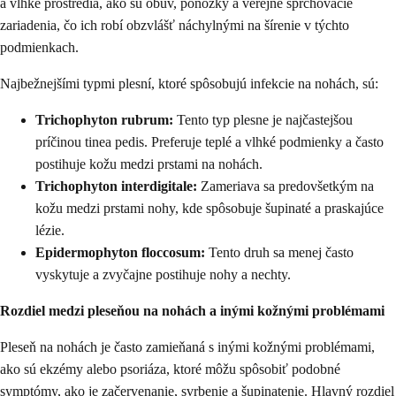
a vlhké prostredia, ako sú obuv, ponožky a verejné sprchovacie
zariadenia, čo ich robí obzvlášť náchylnými na šírenie v týchto
podmienkach.
Najbežnejšími typmi plesní, ktoré spôsobujú infekcie na nohách, sú:
Trichophyton rubrum:
Tento typ plesne je najčastejšou
príčinou tinea pedis. Preferuje teplé a vlhké podmienky a často
postihuje kožu medzi prstami na nohách.
Trichophyton interdigitale:
Zameriava sa predovšetkým na
kožu medzi prstami nohy, kde spôsobuje šupinaté a praskajúce
lézie.
Epidermophyton floccosum:
Tento druh sa menej často
vyskytuje a zvyčajne postihuje nohy a nechty.
Rozdiel medzi pleseňou na nohách a inými kožnými problémami
Pleseň na nohách je často zamieňaná s inými kožnými problémami,
ako sú ekzémy alebo psoriáza, ktoré môžu spôsobiť podobné
symptómy, ako je začervenanie, svrbenie a šupinatenie. Hlavný rozdiel