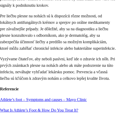
signály k podniknutiu krokov.
Pre liečbu plesne na nohách sú k dispozícii rôzne možnosti, od
lokálnych antifungálnych krémov a sprejov po orálne medikamenty
pre závažnejšie prípady. Je dôležité, aby sa na diagnostiku a liečbu
plesne konzultovalo s odborníkom, ako je dermatológ, aby sa
zabezpečila účinnosť liečby a predišlo sa možným komplikáciám,
ktoré môžu zahŕňať chronické infekcie alebo bakteriálne superinfekcie.
Vyzývame čitateľov, aby neboli pasívni, keď ide o zdravie ich nôh. Pri
prvých známkach plesne na nohách alebo ak máte podozrenie na túto
infekciu, neváhajte vyhľadať lekársku pomoc. Prevencia a včasná
liečba sú kľúčom k zdravým nohám a celkovo lepšej kvalite života.
Referencie
Athlete’s foot – Symptoms and causes – Mayo Clinic
What Is Athlete’s Foot & How Do You Treat It?