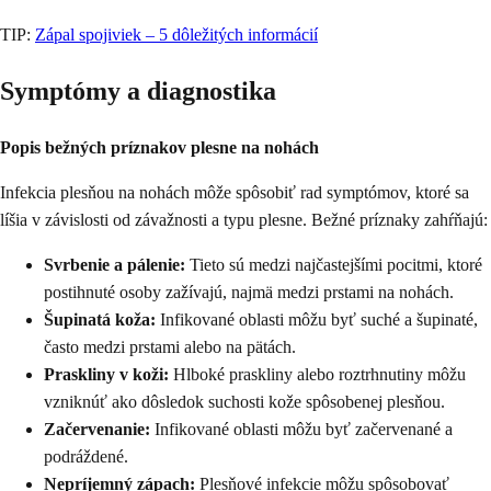
TIP:
Zápal spojiviek – 5 dôležitých informácií
Symptómy a diagnostika
Popis bežných príznakov plesne na nohách
Infekcia plesňou na nohách môže spôsobiť rad symptómov, ktoré sa
líšia v závislosti od závažnosti a typu plesne. Bežné príznaky zahŕňajú:
Svrbenie a pálenie:
Tieto sú medzi najčastejšími pocitmi, ktoré
postihnuté osoby zažívajú, najmä medzi prstami na nohách.
Šupinatá koža:
Infikované oblasti môžu byť suché a šupinaté,
často medzi prstami alebo na pätách.
Praskliny v koži:
Hlboké praskliny alebo roztrhnutiny môžu
vzniknúť ako dôsledok suchosti kože spôsobenej plesňou.
Začervenanie:
Infikované oblasti môžu byť začervenané a
podráždené.
Nepríjemný zápach:
Plesňové infekcie môžu spôsobovať