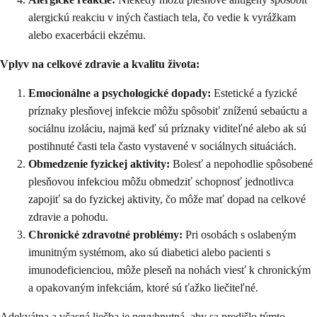
alergickú reakciu v iných častiach tela, čo vedie k vyrážkam
alebo exacerbácii ekzému.
Vplyv na celkové zdravie a kvalitu života:
Emocionálne a psychologické dopady:
Estetické a fyzické
príznaky plesňovej infekcie môžu spôsobiť zníženú sebaúctu a
sociálnu izoláciu, najmä keď sú príznaky viditeľné alebo ak sú
postihnuté časti tela často vystavené v sociálnych situáciách.
Obmedzenie fyzickej aktivity:
Bolesť a nepohodlie spôsobené
plesňovou infekciou môžu obmedziť schopnosť jednotlivca
zapojiť sa do fyzickej aktivity, čo môže mať dopad na celkové
zdravie a pohodu.
Chronické zdravotné problémy:
Pri osobách s oslabeným
imunitným systémom, ako sú diabetici alebo pacienti s
imunodeficienciou, môže pleseň na nohách viesť k chronickým
a opakovaným infekciám, ktoré sú ťažko liečiteľné.
Adekvátna a včasná liečba je nevyhnutná, aby sa predišlo týmto