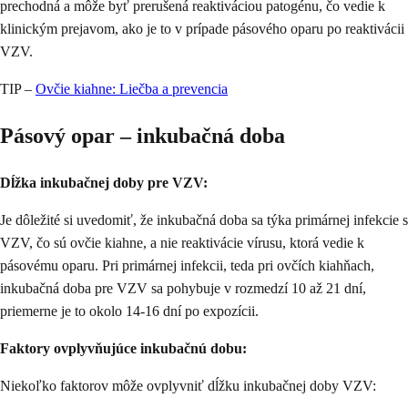
prechodná a môže byť prerušená reaktiváciou patogénu, čo vedie k
klinickým prejavom, ako je to v prípade pásového oparu po reaktivácii
VZV.
TIP –
Ovčie kiahne: Liečba a prevencia
Pásový opar – inkubačná doba
Dĺžka inkubačnej doby pre VZV:
Je dôležité si uvedomiť, že inkubačná doba sa týka primárnej infekcie s
VZV, čo sú ovčie kiahne, a nie reaktivácie vírusu, ktorá vedie k
pásovému oparu. Pri primárnej infekcii, teda pri ovčích kiahňach,
inkubačná doba pre VZV sa pohybuje v rozmedzí 10 až 21 dní,
priemerne je to okolo 14-16 dní po expozícii.
Faktory ovplyvňujúce inkubačnú dobu:
Niekoľko faktorov môže ovplyvniť dĺžku inkubačnej doby VZV: