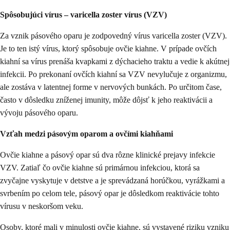
Spôsobujúci vírus – varicella zoster vírus (VZV)
Za vznik pásového oparu je zodpovedný vírus varicella zoster (VZV).
Je to ten istý vírus, ktorý spôsobuje ovčie kiahne. V prípade ovčích
kiahní sa vírus prenáša kvapkami z dýchacieho traktu a vedie k akútnej
infekcii. Po prekonaní ovčích kiahní sa VZV nevylučuje z organizmu,
ale zostáva v latentnej forme v nervových bunkách. Po určitom čase,
často v dôsledku zníženej imunity, môže dôjsť k jeho reaktivácii a
vývoju pásového oparu.
Vzťah medzi pásovým oparom a ovčími kiahňami
Ovčie kiahne a pásový opar sú dva rôzne klinické prejavy infekcie
VZV. Zatiaľ čo ovčie kiahne sú primárnou infekciou, ktorá sa
zvyčajne vyskytuje v detstve a je sprevádzaná horúčkou, vyrážkami a
svrbením po celom tele, pásový opar je dôsledkom reaktivácie tohto
vírusu v neskoršom veku.
Osoby, ktoré mali v minulosti ovčie kiahne, sú vystavené riziku vzniku