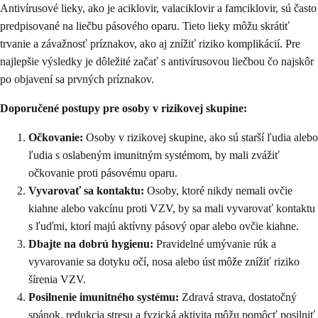
Antivírusové lieky, ako je aciklovir, valaciklovir a famciklovir, sú často
predpisované na liečbu pásového oparu. Tieto lieky môžu skrátiť
trvanie a závažnosť príznakov, ako aj znížiť riziko komplikácií. Pre
najlepšie výsledky je dôležité začať s antivírusovou liečbou čo najskôr
po objavení sa prvných príznakov.
Doporučené postupy pre osoby v rizikovej skupine:
Očkovanie:
Osoby v rizikovej skupine, ako sú starší ľudia alebo
ľudia s oslabeným imunitným systémom, by mali zvážiť
očkovanie proti pásovému oparu.
Vyvarovať sa kontaktu:
Osoby, ktoré nikdy nemali ovčie
kiahne alebo vakcínu proti VZV, by sa mali vyvarovať kontaktu
s ľuďmi, ktorí majú aktívny pásový opar alebo ovčie kiahne.
Dbajte na dobrú hygienu:
Pravidelné umývanie rúk a
vyvarovanie sa dotyku očí, nosa alebo úst môže znížiť riziko
šírenia VZV.
Posilnenie imunitného systému:
Zdravá strava, dostatočný
spánok, redukcia stresu a fyzická aktivita môžu pomôcť posilniť