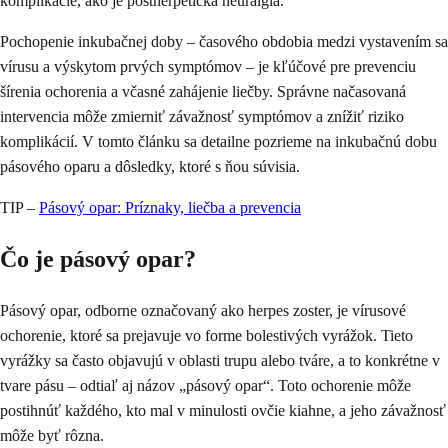
komplikácie, ako je postherpetická neuralgia.
Pochopenie inkubačnej doby – časového obdobia medzi vystavením sa
vírusu a výskytom prvých symptómov – je kľúčové pre prevenciu
šírenia ochorenia a včasné zahájenie liečby. Správne načasovaná
intervencia môže zmierniť závažnosť symptómov a znížiť riziko
komplikácií. V tomto článku sa detailne pozrieme na inkubačnú dobu
pásového oparu a dôsledky, ktoré s ňou súvisia.
TIP –
Pásový opar: Príznaky, liečba a prevencia
Čo je pásový opar?
Pásový opar, odborne označovaný ako herpes zoster, je vírusové
ochorenie, ktoré sa prejavuje vo forme bolestivých vyrážok. Tieto
vyrážky sa často objavujú v oblasti trupu alebo tváre, a to konkrétne v
tvare pásu – odtiaľ aj názov „pásový opar“. Toto ochorenie môže
postihnúť každého, kto mal v minulosti ovčie kiahne, a jeho závažnosť
môže byť rôzna.