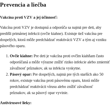
Prevencia a liečba
Vakcína proti VZV a jej účinnosť:
Vakcína proti VZV je dostupná a odporúča sa najmä pre deti, aby
predišli primárnej infekcii (ovčie kiahne). Existuje tiež vakcína pre
dospelých, ktorá môže predchádzať reaktivácii VZV a tým aj vzniku
pásového oparu.
Ovčie kiahne:
Pre deti je vakcína proti ovčím kiahňam často
odporúčaná a môže výrazne znížiť riziko infekcie alebo zmierniť
závažnosť príznakov, ak sa infekcia vyskytne.
Pásový opar:
Pre dospelých, najmä pre tých starších ako 50
rokov, existuje vakcína proti pásovému oparu, ktorá môže
predchádzať reaktivácii vírusu alebo znížiť závažnosť
príznakov, ak sa pásový opar vyvinie.
Antivírusové lieky: