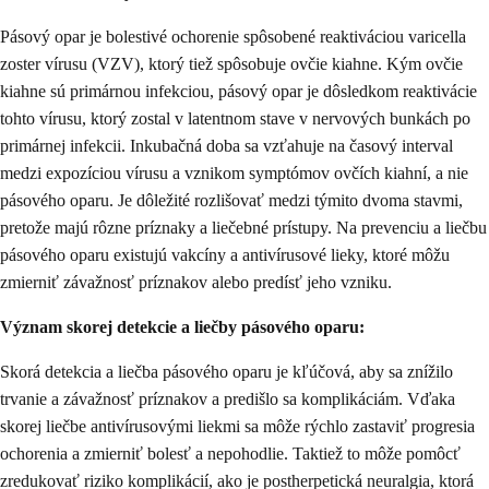
Pásový opar je bolestivé ochorenie spôsobené reaktiváciou varicella
zoster vírusu (VZV), ktorý tiež spôsobuje ovčie kiahne. Kým ovčie
kiahne sú primárnou infekciou, pásový opar je dôsledkom reaktivácie
tohto vírusu, ktorý zostal v latentnom stave v nervových bunkách po
primárnej infekcii. Inkubačná doba sa vzťahuje na časový interval
medzi expozíciou vírusu a vznikom symptómov ovčích kiahní, a nie
pásového oparu. Je dôležité rozlišovať medzi týmito dvoma stavmi,
pretože majú rôzne príznaky a liečebné prístupy. Na prevenciu a liečbu
pásového oparu existujú vakcíny a antivírusové lieky, ktoré môžu
zmierniť závažnosť príznakov alebo predísť jeho vzniku.
Význam skorej detekcie a liečby pásového oparu:
Skorá detekcia a liečba pásového oparu je kľúčová, aby sa znížilo
trvanie a závažnosť príznakov a predišlo sa komplikáciám. Vďaka
skorej liečbe antivírusovými liekmi sa môže rýchlo zastaviť progresia
ochorenia a zmierniť bolesť a nepohodlie. Taktiež to môže pomôcť
zredukovať riziko komplikácií, ako je postherpetická neuralgia, ktorá