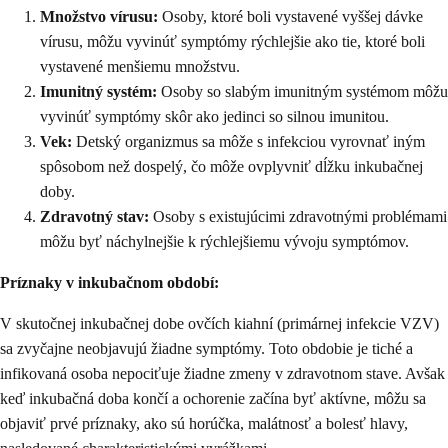
Množstvo vírusu:
Osoby, ktoré boli vystavené vyššej dávke
vírusu, môžu vyvinúť symptómy rýchlejšie ako tie, ktoré boli
vystavené menšiemu množstvu.
Imunitný systém:
Osoby so slabým imunitným systémom môžu
vyvinúť symptómy skôr ako jedinci so silnou imunitou.
Vek:
Detský organizmus sa môže s infekciou vyrovnať iným
spôsobom než dospelý, čo môže ovplyvniť dĺžku inkubačnej
doby.
Zdravotný stav:
Osoby s existujúcimi zdravotnými problémami
môžu byť náchylnejšie k rýchlejšiemu vývoju symptómov.
Príznaky v inkubačnom období:
V skutočnej inkubačnej dobe ovčích kiahní (primárnej infekcie VZV)
sa zvyčajne neobjavujú žiadne symptómy. Toto obdobie je tiché a
infikovaná osoba nepociťuje žiadne zmeny v zdravotnom stave. Avšak
keď inkubačná doba končí a ochorenie začína byť aktívne, môžu sa
objaviť prvé príznaky, ako sú horúčka, malátnosť a bolesť hlavy,