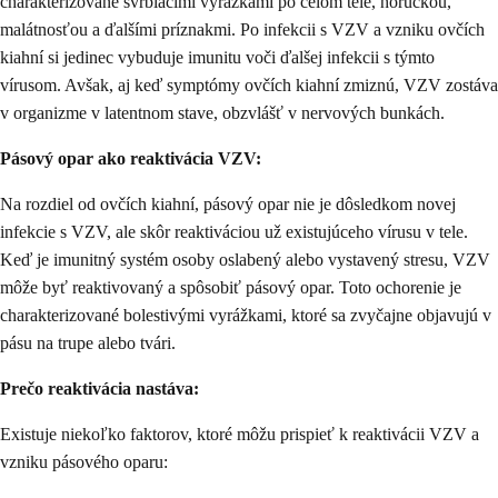
charakterizované svrbiacimi vyrážkami po celom tele, horúčkou,
malátnosťou a ďalšími príznakmi. Po infekcii s VZV a vzniku ovčích
kiahní si jedinec vybuduje imunitu voči ďalšej infekcii s týmto
vírusom. Avšak, aj keď symptómy ovčích kiahní zmiznú, VZV zostáva
v organizme v latentnom stave, obzvlášť v nervových bunkách.
Pásový opar ako reaktivácia VZV:
Na rozdiel od ovčích kiahní, pásový opar nie je dôsledkom novej
infekcie s VZV, ale skôr reaktiváciou už existujúceho vírusu v tele.
Keď je imunitný systém osoby oslabený alebo vystavený stresu, VZV
môže byť reaktivovaný a spôsobiť pásový opar. Toto ochorenie je
charakterizované bolestivými vyrážkami, ktoré sa zvyčajne objavujú v
pásu na trupe alebo tvári.
Prečo reaktivácia nastáva:
Existuje niekoľko faktorov, ktoré môžu prispieť k reaktivácii VZV a
vzniku pásového oparu: