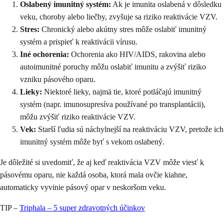
Oslabený imunitný systém:
Ak je imunita oslabená v dôsledku
veku, choroby alebo liečby, zvyšuje sa riziko reaktivácie VZV.
Stres:
Chronický alebo akútny stres môže oslabiť imunitný
systém a prispieť k reaktivácii vírusu.
Iné ochorenia:
Ochorenia ako HIV/AIDS, rakovina alebo
autoimunitné poruchy môžu oslabiť imunitu a zvýšiť riziko
vzniku pásového oparu.
Lieky:
Niektoré lieky, najmä tie, ktoré potláčajú imunitný
systém (napr. imunosupresíva používané po transplantácii),
môžu zvýšiť riziko reaktivácie VZV.
Vek:
Starší ľudia sú náchylnejší na reaktiváciu VZV, pretože ich
imunitný systém môže byť s vekom oslabený.
Je dôležité si uvedomiť, že aj keď reaktivácia VZV môže viesť k
pásovému oparu, nie každá osoba, ktorá mala ovčie kiahne,
automaticky vyvinie pásový opar v neskoršom veku.
TIP –
Triphala – 5 super zdravotných účinkov