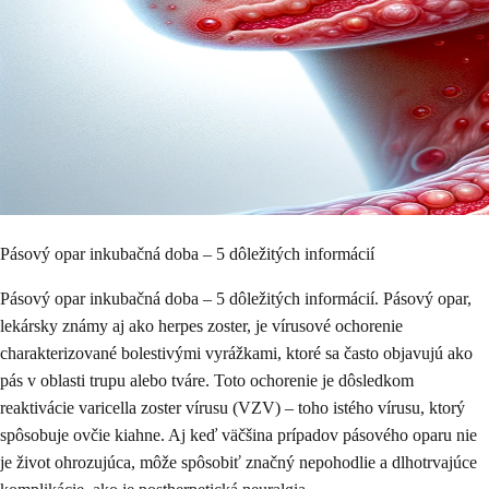
Pásový opar inkubačná doba – 5 dôležitých informácií
Pásový opar inkubačná doba – 5 dôležitých informácií. Pásový opar,
lekársky známy aj ako herpes zoster, je vírusové ochorenie
charakterizované bolestivými vyrážkami, ktoré sa často objavujú ako
pás v oblasti trupu alebo tváre. Toto ochorenie je dôsledkom
reaktivácie varicella zoster vírusu (VZV) – toho istého vírusu, ktorý
spôsobuje ovčie kiahne. Aj keď väčšina prípadov pásového oparu nie
je život ohrozujúca, môže spôsobiť značný nepohodlie a dlhotrvajúce