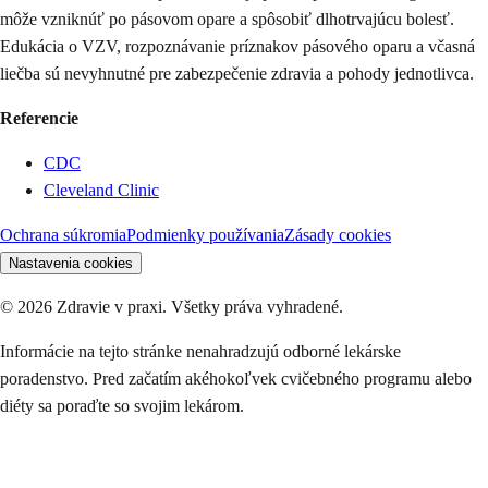
môže vzniknúť po pásovom opare a spôsobiť dlhotrvajúcu bolesť.
Edukácia o VZV, rozpoznávanie príznakov pásového oparu a včasná
liečba sú nevyhnutné pre zabezpečenie zdravia a pohody jednotlivca.
Referencie
CDC
Cleveland Clinic
Ochrana súkromia
Podmienky používania
Zásady cookies
Nastavenia cookies
©
2026
Zdravie v praxi. Všetky práva vyhradené.
Informácie na tejto stránke nenahradzujú odborné lekárske
poradenstvo. Pred začatím akéhokoľvek cvičebného programu alebo
diéty sa poraďte so svojim lekárom.