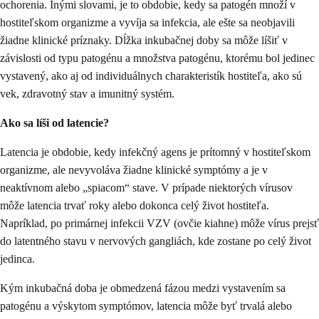
ochorenia. Inými slovami, je to obdobie, kedy sa patogén množí v
hostiteľskom organizme a vyvíja sa infekcia, ale ešte sa neobjavili
žiadne klinické príznaky. Dĺžka inkubačnej doby sa môže líšiť v
závislosti od typu patogénu a množstva patogénu, ktorému bol jedinec
vystavený, ako aj od individuálnych charakteristík hostiteľa, ako sú
vek, zdravotný stav a imunitný systém.
Ako sa líši od latencie?
Latencia je obdobie, kedy infekčný agens je prítomný v hostiteľskom
organizme, ale nevyvoláva žiadne klinické symptómy a je v
neaktívnom alebo „spiacom“ stave. V prípade niektorých vírusov
môže latencia trvať roky alebo dokonca celý život hostiteľa.
Napríklad, po primárnej infekcii VZV (ovčie kiahne) môže vírus prejsť
do latentného stavu v nervových gangliách, kde zostane po celý život
jedinca.
Kým inkubačná doba je obmedzená fázou medzi vystavením sa
patogénu a výskytom symptómov, latencia môže byť trvalá alebo