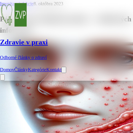
Imunita a infekcie
8. októbra 2023
Pásový opar inkubačná doba – 5 dôležitých
informácií
Zdravie v praxi
Odborné články o zdraví
Domov
Články
Kategórie
Kontakt