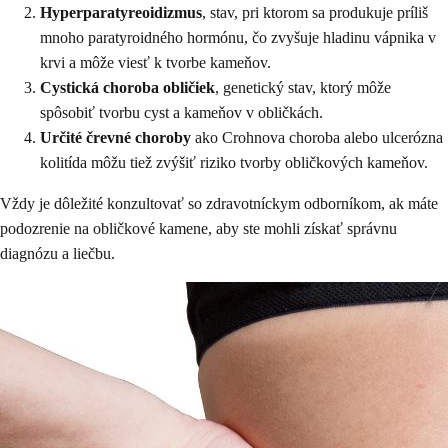
Hyperparatyreoidizmus
, stav, pri ktorom sa produkuje príliš
mnoho paratyroidného hormónu, čo zvyšuje hladinu vápnika v
krvi a môže viesť k tvorbe kameňov.
Cystická choroba obličiek
, genetický stav, ktorý môže
spôsobiť tvorbu cyst a kameňov v obličkách.
Určité črevné choroby
ako Crohnova choroba alebo ulcerózna
kolitída môžu tiež zvýšiť riziko tvorby obličkových kameňov.
Vždy je dôležité konzultovať so zdravotníckym odborníkom, ak máte
podozrenie na obličkové kamene, aby ste mohli získať správnu
diagnózu a liečbu.