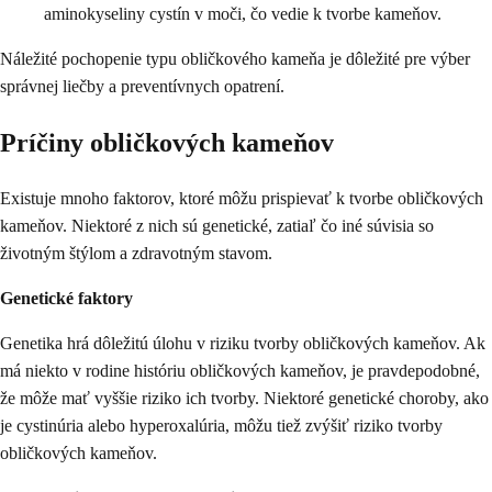
aminokyseliny cystín v moči, čo vedie k tvorbe kameňov.
Náležité pochopenie typu obličkového kameňa je dôležité pre výber
správnej liečby a preventívnych opatrení.
Príčiny obličkových kameňov
Existuje mnoho faktorov, ktoré môžu prispievať k tvorbe obličkových
kameňov. Niektoré z nich sú genetické, zatiaľ čo iné súvisia so
životným štýlom a zdravotným stavom.
Genetické faktory
Genetika hrá dôležitú úlohu v riziku tvorby obličkových kameňov. Ak
má niekto v rodine históriu obličkových kameňov, je pravdepodobné,
že môže mať vyššie riziko ich tvorby. Niektoré genetické choroby, ako
je cystinúria alebo hyperoxalúria, môžu tiež zvýšiť riziko tvorby
obličkových kameňov.