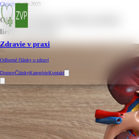
Choroby
9. júla 2023
Obličkové kamene: Príčiny, príznaky,
liečba a prevencia
Zdravie v praxi
Odborné články o zdraví
Domov
Články
Kategórie
Kontakt