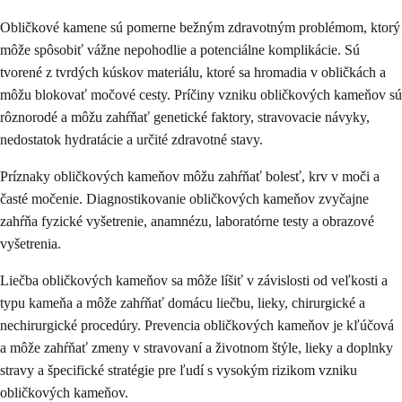
Obličkové kamene sú pomerne bežným zdravotným problémom, ktorý
môže spôsobiť vážne nepohodlie a potenciálne komplikácie. Sú
tvorené z tvrdých kúskov materiálu, ktoré sa hromadia v obličkách a
môžu blokovať močové cesty. Príčiny vzniku obličkových kameňov sú
rôznorodé a môžu zahŕňať genetické faktory, stravovacie návyky,
nedostatok hydratácie a určité zdravotné stavy.
Príznaky obličkových kameňov môžu zahŕňať bolesť, krv v moči a
časté močenie. Diagnostikovanie obličkových kameňov zvyčajne
zahŕňa fyzické vyšetrenie, anamnézu, laboratórne testy a obrazové
vyšetrenia.
Liečba obličkových kameňov sa môže líšiť v závislosti od veľkosti a
typu kameňa a môže zahŕňať domácu liečbu, lieky, chirurgické a
nechirurgické procedúry. Prevencia obličkových kameňov je kľúčová
a môže zahŕňať zmeny v stravovaní a životnom štýle, lieky a doplnky
stravy a špecifické stratégie pre ľudí s vysokým rizikom vzniku
obličkových kameňov.