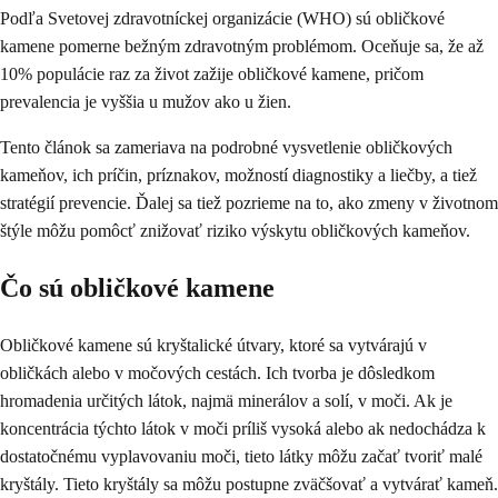
Podľa Svetovej zdravotníckej organizácie (WHO) sú obličkové
kamene pomerne bežným zdravotným problémom. Oceňuje sa, že až
10% populácie raz za život zažije obličkové kamene, pričom
prevalencia je vyššia u mužov ako u žien.
Tento článok sa zameriava na podrobné vysvetlenie obličkových
kameňov, ich príčin, príznakov, možností diagnostiky a liečby, a tiež
stratégií prevencie. Ďalej sa tiež pozrieme na to, ako zmeny v životnom
štýle môžu pomôcť znižovať riziko výskytu obličkových kameňov.
Čo sú obličkové kamene
Obličkové kamene sú kryštalické útvary, ktoré sa vytvárajú v
obličkách alebo v močových cestách. Ich tvorba je dôsledkom
hromadenia určitých látok, najmä minerálov a solí, v moči. Ak je
koncentrácia týchto látok v moči príliš vysoká alebo ak nedochádza k
dostatočnému vyplavovaniu moči, tieto látky môžu začať tvoriť malé
kryštály. Tieto kryštály sa môžu postupne zväčšovať a vytvárať kameň.