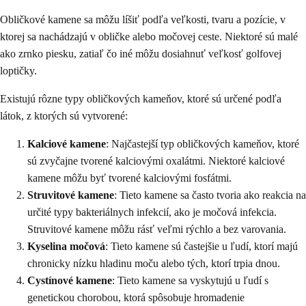
Obličkové kamene sa môžu líšiť podľa veľkosti, tvaru a pozície, v
ktorej sa nachádzajú v obličke alebo močovej ceste. Niektoré sú malé
ako zrnko piesku, zatiaľ čo iné môžu dosiahnuť veľkosť golfovej
loptičky.
Existujú rôzne typy obličkových kameňov, ktoré sú určené podľa
látok, z ktorých sú vytvorené:
Kalciové kamene
: Najčastejší typ obličkových kameňov, ktoré
sú zvyčajne tvorené kalciovými oxalátmi. Niektoré kalciové
kamene môžu byť tvorené kalciovými fosfátmi.
Struvitové kamene
: Tieto kamene sa často tvoria ako reakcia na
určité typy bakteriálnych infekcií, ako je močová infekcia.
Struvitové kamene môžu rásť veľmi rýchlo a bez varovania.
Kyselina močová
: Tieto kamene sú častejšie u ľudí, ktorí majú
chronicky nízku hladinu moču alebo tých, ktorí trpia dnou.
Cystínové kamene
: Tieto kamene sa vyskytujú u ľudí s
genetickou chorobou, ktorá spôsobuje hromadenie