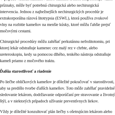
príznaky, môže byť potrebná chirurgická alebo nechirurgická
intervencia. Jednou z najbežnejších nechirurgických procedúr je
extrakorporálna rázová litotrypsia (ESWL), ktorá používa zvukové
vlny na rozbitie kameňov na menšie kúsky, ktoré môžu ľahšie prejsť
močovými cestami.
Chirurgické procedúry môžu zahŕňať perkutánnu nefrolitotomiu, pri
ktorej lekár odstraňuje kamenec cez malý rez v chrbte, alebo
ureteroskopiu, kedy sa pomocou dlhého, tenkého nástroja odstraňuje
kameň priamo z močového traktu.
Ďalšia starostlivosť a riadenie
Po liečbe obličkových kameňov je dôležité pokračovať v starostlivosti,
aby sa predišlo tvorbe ďalších kameňov. Toto môže zahŕňať pravidelné
sledovanie lekárom, dodržiavanie odporúčaní pre stravovanie a životný
štýl, a v niektorých prípadoch užívanie preventívnych liekov.
Vždy je dôležité konzultovať plán liečby s ošetrujúcim lekárom alebo