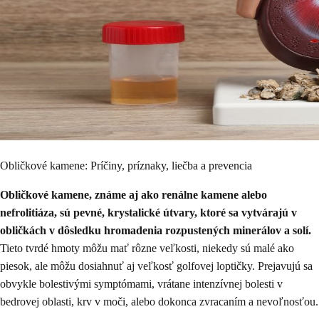
Obličkové kamene: Príčiny, príznaky, liečba a prevencia
Obličkové kamene, známe aj ako renálne kamene alebo
nefrolitiáza, sú pevné, krystalické útvary, ktoré sa vytvárajú v
obličkách v dôsledku hromadenia rozpustených minerálov a solí.
Tieto tvrdé hmoty môžu mať rôzne veľkosti, niekedy sú malé ako
piesok, ale môžu dosiahnuť aj veľkosť golfovej loptičky. Prejavujú sa
obvykle bolestivými symptómami, vrátane intenzívnej bolesti v
bedrovej oblasti, krv v moči, alebo dokonca zvracaním a nevoľnosťou.