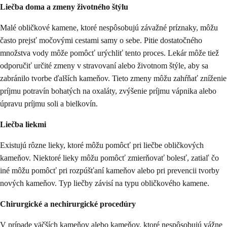
Liečba doma a zmeny životného štýlu
Malé obličkové kamene, ktoré nespôsobujú závažné príznaky, môžu
často prejsť močovými cestami samy o sebe. Pitie dostatočného
množstva vody môže pomôcť urýchliť tento proces. Lekár môže tiež
odporučiť určité zmeny v stravovaní alebo životnom štýle, aby sa
zabránilo tvorbe ďalších kameňov. Tieto zmeny môžu zahŕňať zníženie
príjmu potravín bohatých na oxaláty, zvýšenie príjmu vápnika alebo
úpravu príjmu soli a bielkovín.
Liečba liekmi
Existujú rôzne lieky, ktoré môžu pomôcť pri liečbe obličkových
kameňov. Niektoré lieky môžu pomôcť zmierňovať bolesť, zatiaľ čo
iné môžu pomôcť pri rozpúšťaní kameňov alebo pri prevencii tvorby
nových kameňov. Typ liečby závisí na typu obličkového kamene.
Chirurgické a nechirurgické procedúry
V prípade väčších kameňov alebo kameňov, ktoré nespôsobujú vážne