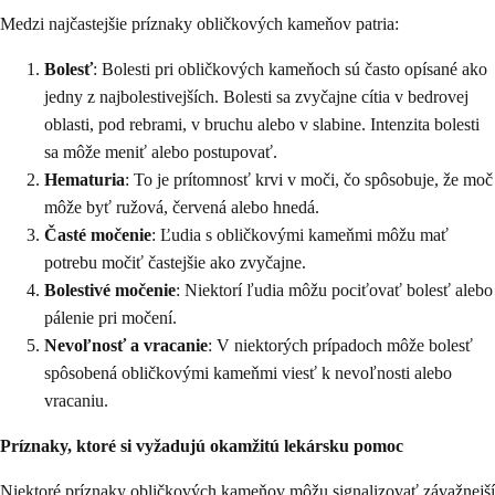
Medzi najčastejšie príznaky obličkových kameňov patria:
Bolesť
: Bolesti pri obličkových kameňoch sú často opísané ako
jedny z najbolestivejších. Bolesti sa zvyčajne cítia v bedrovej
oblasti, pod rebrami, v bruchu alebo v slabine. Intenzita bolesti
sa môže meniť alebo postupovať.
Hematuria
: To je prítomnosť krvi v moči, čo spôsobuje, že moč
môže byť ružová, červená alebo hnedá.
Časté močenie
: Ľudia s obličkovými kameňmi môžu mať
potrebu močiť častejšie ako zvyčajne.
Bolestivé močenie
: Niektorí ľudia môžu pociťovať bolesť alebo
pálenie pri močení.
Nevoľnosť a vracanie
: V niektorých prípadoch môže bolesť
spôsobená obličkovými kameňmi viesť k nevoľnosti alebo
vracaniu.
Príznaky, ktoré si vyžadujú okamžitú lekársku pomoc
Niektoré príznaky obličkových kameňov môžu signalizovať závažnejší