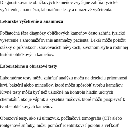
Diagnostikovanie obličkových kameňov zvyčajne zahŕňa fyzické
vyšetrenie, anamnézu, laboratórne testy a obrazové vyšetrenia.
Lekárske vyšetrenie a anamnéza
Počiatočná fáza diagnózy obličkových kameňov často zahŕňa fyzické
vyšetrenie a zhromažďovanie anamnézy pacienta. Lekár môže položiť
otázky o príznakoch, stravovacích návykoch, životnom štýle a rodinnej
histórii obličkových kameňov.
Laboratórne a obrazové testy
Laboratórne testy môžu zahŕňať analýzu moču na detekciu prítomnosti
krvi, baktérií alebo minerálov, ktoré môžu spôsobiť tvorbu kameňov.
Krvné testy môžu byť tiež užitočné na kontrolu hladín určitých
chemikálií, ako je vápnik a kyselina močová, ktoré môžu prispievať k
tvorbe obličkových kameňov.
Obrazové testy, ako sú ultrazvuk, počítačová tomografia (CT) alebo
röntgenové snímky, môžu pomôcť identifikovať polohu a veľkosť