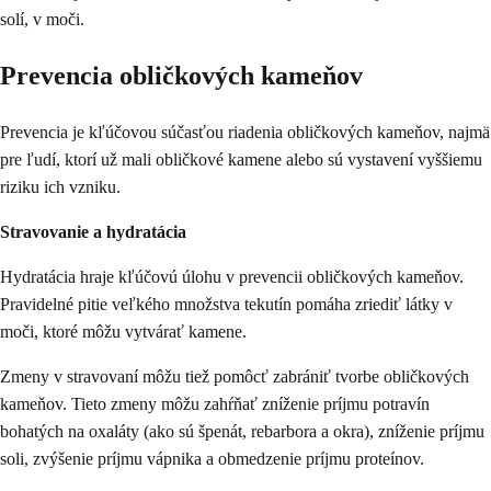
solí, v moči.
Prevencia obličkových kameňov
Prevencia je kľúčovou súčasťou riadenia obličkových kameňov, najmä
pre ľudí, ktorí už mali obličkové kamene alebo sú vystavení vyššiemu
riziku ich vzniku.
Stravovanie a hydratácia
Hydratácia hraje kľúčovú úlohu v prevencii obličkových kameňov.
Pravidelné pitie veľkého množstva tekutín pomáha zriediť látky v
moči, ktoré môžu vytvárať kamene.
Zmeny v stravovaní môžu tiež pomôcť zabrániť tvorbe obličkových
kameňov. Tieto zmeny môžu zahŕňať zníženie príjmu potravín
bohatých na oxaláty (ako sú špenát, rebarbora a okra), zníženie príjmu
soli, zvýšenie príjmu vápnika a obmedzenie príjmu proteínov.