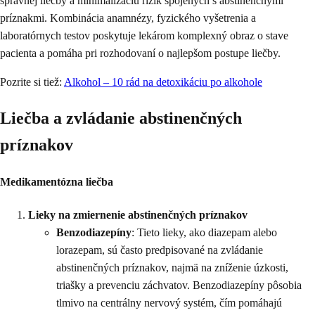
správnej liečby a minimalizáciu rizík spojených s abstinenčnými
príznakmi. Kombinácia anamnézy, fyzického vyšetrenia a
laboratórnych testov poskytuje lekárom komplexný obraz o stave
pacienta a pomáha pri rozhodovaní o najlepšom postupe liečby.
Pozrite si tiež:
Alkohol – 10 rád na detoxikáciu po alkohole
Liečba a zvládanie abstinenčných
príznakov
Medikamentózna liečba
Lieky na zmiernenie abstinenčných príznakov
Benzodiazepíny
: Tieto lieky, ako diazepam alebo
lorazepam, sú často predpisované na zvládanie
abstinenčných príznakov, najmä na zníženie úzkosti,
triašky a prevenciu záchvatov. Benzodiazepíny pôsobia
tlmivo na centrálny nervový systém, čím pomáhajú