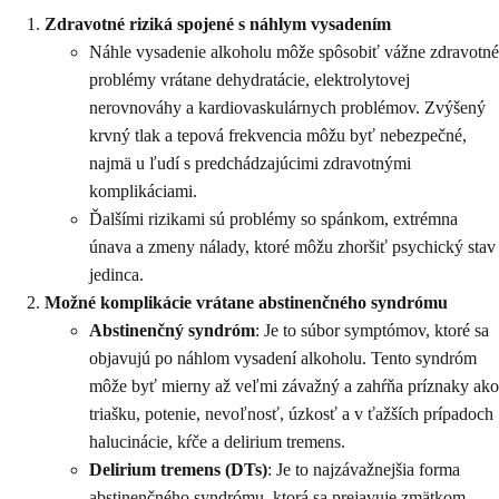
Zdravotné riziká spojené s náhlym vysadením
Náhle vysadenie alkoholu môže spôsobiť vážne zdravotné
problémy vrátane dehydratácie, elektrolytovej
nerovnováhy a kardiovaskulárnych problémov. Zvýšený
krvný tlak a tepová frekvencia môžu byť nebezpečné,
najmä u ľudí s predchádzajúcimi zdravotnými
komplikáciami.
Ďalšími rizikami sú problémy so spánkom, extrémna
únava a zmeny nálady, ktoré môžu zhoršiť psychický stav
jedinca.
Možné komplikácie vrátane abstinenčného syndrómu
Abstinenčný syndróm
: Je to súbor symptómov, ktoré sa
objavujú po náhlom vysadení alkoholu. Tento syndróm
môže byť mierny až veľmi závažný a zahŕňa príznaky ako
triašku, potenie, nevoľnosť, úzkosť a v ťažších prípadoch
halucinácie, kŕče a delirium tremens.
Delirium tremens (DTs)
: Je to najzávažnejšia forma
abstinenčného syndrómu, ktorá sa prejavuje zmätkom,