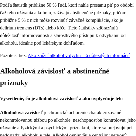
Podľa štatistík približne 50 % ľudí, ktorí náhle prestanú piť po období
ťažkého užívania alkoholu, zažívajú abstinenčné príznaky, pričom
približne 5 % z nich môže rozvinúť závažné komplikácie, ako je
delirium tremens (DTs) alebo kŕče. Tieto štatistiky zdôrazňujú
dôležitosť informovanosti a starostlivého prístupu k odvykaniu od
alkoholu, ideálne pod lekárskym dohľadom.
Pozrite si tiež:
Ako znížiť alkohol v dychu – 6 dôležitých informácií
Alkoholová závislosť a abstinenčné
príznaky
Vysvetlenie, čo je alkoholová závislosť a ako ovplyvňuje telo
Alkoholová závislosť
je chronické ochorenie charakterizované
nekontrolovanou túžbou po alkohole, neschopnosťou kontrolovať jeho
užívanie a fyzickými a psychickými príznakmi, ktoré sa prejavujú pri
nedostatku alkoholu v tele. Alkohol ovplyvňuje centrálny nervový