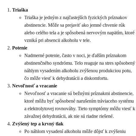
Triaška
Triaška je jedným z najčastejších fyzických príznakov
abstinencie. Môže sa prejaviť ako jemné chvenie rúk
alebo celého tela a je spôsobená nervovým napätím, ktoré
vzniká pri absencii alkoholu v tele.
Potenie
Nadmerné potenie, často v noci, je ďalším príznakom
abstinenčného syndrómu. Telo reaguje na stres spôsobený
náhlym vysadením alkoholu zvýšenou produkciou potu,
čo môže viesť k dehydratácii a diskomfortu.
Nevoľnosť a vracanie
Nevoľnosť a vracanie sú bežnými príznakmi abstinencie,
ktoré môžu byť spôsobené narušením tráviaceho systému
a elektrolytovej rovnováhy. Tieto symptómy môžu viesť k
závažnej dehydratácii, ak nie sú riadne riešené.
Zvýšený tep a krvný tlak
Po náhlom vysadení alkoholu môže dôjsť k zvýšeniu