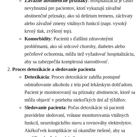
Závažné abstinenčné príznaky
: Hospitalizácia je často
nevyhnutná pre pacientov, ktorí vykazujú závažné
abstinenčné príznaky, ako sú delirium tremens, záchvaty
alebo závažné zmeny vitálnych funkcií (napr. vysoký
krvný tlak, zvýšený tep).
Komorbidity
: Pacienti s ďalšími zdravotnými
problémami, ako sú srdcové choroby, diabetes alebo
pečeňové ochorenia, môžu tiež vyžadovať hospitalizáciu,
aby sa zabezpečila komplexná starostlivosť.
Proces detoxikácie a sledovanie pacienta
Detoxikácia
: Proces detoxikácie zahŕňa postupné
odstraňovanie alkoholu z tela pod lekárskym dohľadom.
Pacient je monitorovaný na príznaky abstinencie, ktoré sa
môžu objaviť v priebehu niekoľkých dní až týždňov.
Sledovanie pacienta
: Počas detoxikácie sú pacienti
pravidelne sledovaní, vrátane monitorovania vitálnych
funkcií, neurologického stavu a rovnováhy elektrolytov.
Akékoľvek komplikácie sú okamžite riešené, aby sa