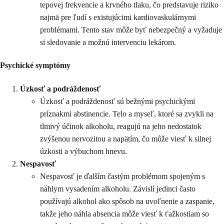
tepovej frekvencie a krvného tlaku, čo predstavuje riziko
najmä pre ľudí s existujúcimi kardiovaskulárnymi
problémami. Tento stav môže byť nebezpečný a vyžaduje
si sledovanie a možnú intervenciu lekárom.
Psychické symptómy
Úzkosť a podráždenosť
Úzkosť a podráždenosť sú bežnými psychickými
príznakmi abstinencie. Telo a myseľ, ktoré sa zvykli na
tlmivý účinok alkoholu, reagujú na jeho nedostatok
zvýšenou nervozitou a napätím, čo môže viesť k silnej
úzkosti a výbuchom hnevu.
Nespavosť
Nespavosť je ďalším častým problémom spojeným s
náhlym vysadením alkoholu. Závislí jedinci často
používajú alkohol ako spôsob na uvoľnenie a zaspanie,
takže jeho náhla absencia môže viesť k ťažkostiam so