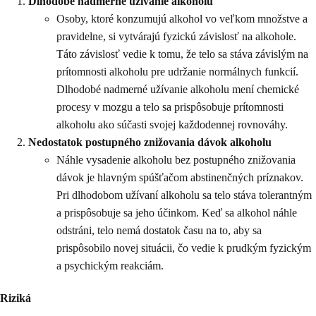
Dlhodobé nadmerné užívanie alkoholu
Osoby, ktoré konzumujú alkohol vo veľkom množstve a
pravidelne, si vytvárajú fyzickú závislosť na alkohole.
Táto závislosť vedie k tomu, že telo sa stáva závislým na
prítomnosti alkoholu pre udržanie normálnych funkcií.
Dlhodobé nadmerné užívanie alkoholu mení chemické
procesy v mozgu a telo sa prispôsobuje prítomnosti
alkoholu ako súčasti svojej každodennej rovnováhy.
Nedostatok postupného znižovania dávok alkoholu
Náhle vysadenie alkoholu bez postupného znižovania
dávok je hlavným spúšťačom abstinenčných príznakov.
Pri dlhodobom užívaní alkoholu sa telo stáva tolerantným
a prispôsobuje sa jeho účinkom. Keď sa alkohol náhle
odstráni, telo nemá dostatok času na to, aby sa
prispôsobilo novej situácii, čo vedie k prudkým fyzickým
a psychickým reakciám.
Riziká