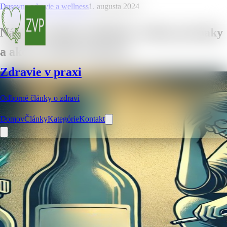
Dusevne zdravie a wellness
1. augusta 2024
Náhle vysadenie alkoholu: riziká, príznaky
a ako to urobiť bezpečne
Zdravie v praxi
Odborné články o zdraví
Domov
Články
Kategórie
Kontakt