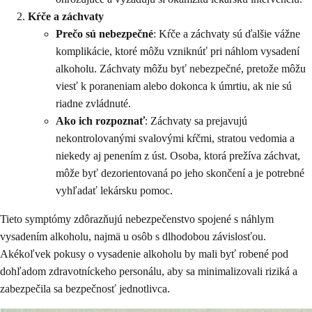
Kŕče a záchvaty
Prečo sú nebezpečné
: Kŕče a záchvaty sú ďalšie vážne
komplikácie, ktoré môžu vzniknúť pri náhlom vysadení
alkoholu. Záchvaty môžu byť nebezpečné, pretože môžu
viesť k poraneniam alebo dokonca k úmrtiu, ak nie sú
riadne zvládnuté.
Ako ich rozpoznať
: Záchvaty sa prejavujú
nekontrolovanými svalovými kŕčmi, stratou vedomia a
niekedy aj penením z úst. Osoba, ktorá prežíva záchvat,
môže byť dezorientovaná po jeho skončení a je potrebné
vyhľadať lekársku pomoc.
Tieto symptómy zdôrazňujú nebezpečenstvo spojené s náhlym
vysadením alkoholu, najmä u osôb s dlhodobou závislosťou.
Akékoľvek pokusy o vysadenie alkoholu by mali byť robené pod
dohľadom zdravotníckeho personálu, aby sa minimalizovali riziká a
zabezpečila sa bezpečnosť jednotlivca.