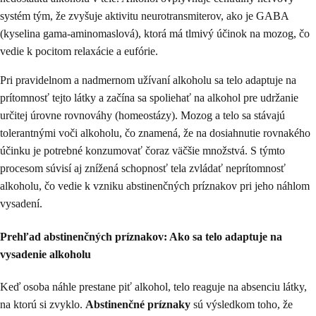
systém tým, že zvyšuje aktivitu neurotransmiterov, ako je GABA
(kyselina gama-aminomaslová), ktorá má tlmivý účinok na mozog, čo
vedie k pocitom relaxácie a eufórie.
Pri pravidelnom a nadmernom užívaní alkoholu sa telo adaptuje na
prítomnosť tejto látky a začína sa spoliehať na alkohol pre udržanie
určitej úrovne rovnováhy (homeostázy). Mozog a telo sa stávajú
tolerantnými voči alkoholu, čo znamená, že na dosiahnutie rovnakého
účinku je potrebné konzumovať čoraz väčšie množstvá. S týmto
procesom súvisí aj znížená schopnosť tela zvládať neprítomnosť
alkoholu, čo vedie k vzniku abstinenčných príznakov pri jeho náhlom
vysadení.
Prehľad abstinenčných príznakov: Ako sa telo adaptuje na
vysadenie alkoholu
Keď osoba náhle prestane piť alkohol, telo reaguje na absenciu látky,
na ktorú si zvyklo.
Abstinenčné príznaky
sú výsledkom toho, že