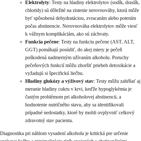
Elektrolyty
: Testy na hladiny elektrolytov (sodík, draslík,
chloridy) sú dôležité na zistenie nerovnováhy, ktorá môže
byť spôsobená dehydratáciou, zvracaním alebo potením
počas abstinencie. Nerovnováha elektrolytov môže viesť
k vážnym komplikáciám, ako sú záchvaty.
Funkcia pečene
: Testy na funkciu pečene (AST, ALT,
GGT) pomáhajú posúdiť, do akej miery je pečeň
poškodená nadmerným užívaním alkoholu. Poruchy
pečeňových funkcií môžu zhoršiť priebeh detoxikácie a
vyžadujú si špecifickú liečbu.
Hladiny glukózy a výživový stav
: Testy môžu zahŕňať aj
meranie hladiny cukru v krvi, keďže hypoglykémia je
častým problémom pri alkoholovej abstinencii, a
hodnotenie nutričného stavu, aby sa identifikovali
prípadné nedostatky, ktoré by mohli ovplyvniť celkový
zdravotný stav pacienta.
Diagnostika pri náhlom vysadení alkoholu je kritická pre určenie