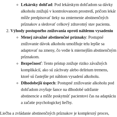
Lekársky dohľad
: Pod lekárskym dohľadom sa dávky
alkoholu znižujú v kontrolovanom prostredí, pričom lekár
môže predpisovať lieky na zmiernenie abstinenčných
príznakov a sledovať celkový zdravotný stav pacienta.
Výhody postupného znižovania oproti náhlemu vysadeniu
Menej závažné abstinenčné príznaky
: Postupné
znižovanie dávok alkoholu umožňuje telu lepšie sa
adaptovať na zmeny, čo vedie k miernejším abstinenčným
príznakom.
Bezpečnosť
: Tento prístup znižuje riziko závažných
komplikácií, ako sú záchvaty alebo delirium tremens,
ktoré sú častejšie pri náhlom vysadení alkoholu.
Dlhodobejší úspech
: Postupné znižovanie alkoholu pod
dohľadom zvyšuje šance na dlhodobé udržanie
abstinencie a môže poskytnúť pacientovi čas na adaptáciu
a začatie psychologickej liečby.
Liečba a zvládanie abstinenčných príznakov je komplexný proces,