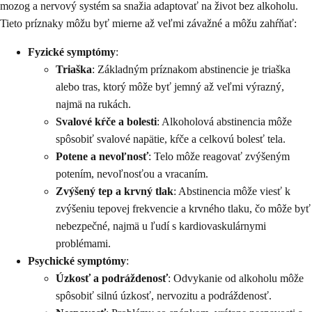
mozog a nervový systém sa snažia adaptovať na život bez alkoholu.
Tieto príznaky môžu byť mierne až veľmi závažné a môžu zahŕňať:
Fyzické symptómy
:
Triaška
: Základným príznakom abstinencie je triaška
alebo tras, ktorý môže byť jemný až veľmi výrazný,
najmä na rukách.
Svalové kŕče a bolesti
: Alkoholová abstinencia môže
spôsobiť svalové napätie, kŕče a celkovú bolesť tela.
Potene a nevoľnosť
: Telo môže reagovať zvýšeným
potením, nevoľnosťou a vracaním.
Zvýšený tep a krvný tlak
: Abstinencia môže viesť k
zvýšeniu tepovej frekvencie a krvného tlaku, čo môže byť
nebezpečné, najmä u ľudí s kardiovaskulárnymi
problémami.
Psychické symptómy
:
Úzkosť a podráždenosť
: Odvykanie od alkoholu môže
spôsobiť silnú úzkosť, nervozitu a podráždenosť.