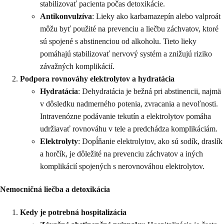
stabilizovať pacienta počas detoxikácie.
Antikonvulzíva
: Lieky ako karbamazepín alebo valproát
môžu byť použité na prevenciu a liečbu záchvatov, ktoré
sú spojené s abstinenciou od alkoholu. Tieto lieky
pomáhajú stabilizovať nervový systém a znižujú riziko
závažných komplikácií.
Podpora rovnováhy elektrolytov a hydratácia
Hydratácia
: Dehydratácia je bežná pri abstinencii, najmä
v dôsledku nadmerného potenia, zvracania a nevoľnosti.
Intravenózne podávanie tekutín a elektrolytov pomáha
udržiavať rovnováhu v tele a predchádza komplikáciám.
Elektrolyty
: Dopĺňanie elektrolytov, ako sú sodík, draslík
a horčík, je dôležité na prevenciu záchvatov a iných
komplikácií spojených s nerovnováhou elektrolytov.
Nemocničná liečba a detoxikácia
Kedy je potrebná hospitalizácia