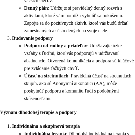
väčších cieľov.
Denný plán
: Udržujte si pravidelný denný rozvrh s
aktivitami, ktoré vám pomôžu vyhnúť sa pokušeniu.
Zapojte sa do pozitívnych aktivít, ktoré vás budú držať
zamestnaných a sústredených na svoje ciele.
Budovanie podpory
Podpora od rodiny a priateľov
: Udržiavajte úzke
vzťahy s ľuďmi, ktorí vás podporujú v udržiavaní
abstinencie. Otvorená komunikácia a podpora sú kľúčové
pre zvládanie ťažkých chvíľ.
Účasť na stretnutiach
: Pravidelná účasť na stretnutiach
skupín, ako sú Anonymní alkoholici (AA), môže
poskytnúť podporu a komunitu ľudí s podobnými
skúsenosťami.
Význam dlhodobej terapie a podpory
Individuálna a skupinová terapia
Individuálna terapia
: Dlhodobá individuálna terapia s