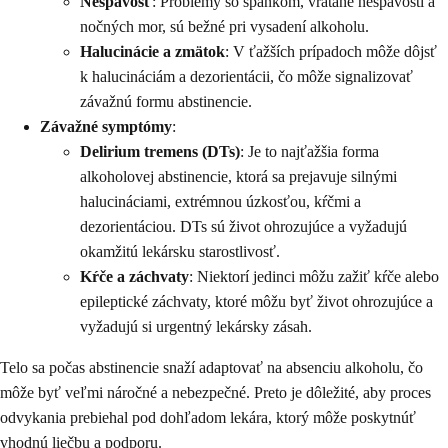
Nespavosť
: Problémy so spánkom, vrátane nespavosti a
nočných mor, sú bežné pri vysadení alkoholu.
Halucinácie a zmätok
: V ťažších prípadoch môže dôjsť
k halucináciám a dezorientácii, čo môže signalizovať
závažnú formu abstinencie.
Závažné symptómy
:
Delirium tremens (DTs)
: Je to najťažšia forma
alkoholovej abstinencie, ktorá sa prejavuje silnými
halucináciami, extrémnou úzkosťou, kŕčmi a
dezorientáciou. DTs sú život ohrozujúce a vyžadujú
okamžitú lekársku starostlivosť.
Kŕče a záchvaty
: Niektorí jedinci môžu zažiť kŕče alebo
epileptické záchvaty, ktoré môžu byť život ohrozujúce a
vyžadujú si urgentný lekársky zásah.
Telo sa počas abstinencie snaží adaptovať na absenciu alkoholu, čo
môže byť veľmi náročné a nebezpečné. Preto je dôležité, aby proces
odvykania prebiehal pod dohľadom lekára, ktorý môže poskytnúť
vhodnú liečbu a podporu.