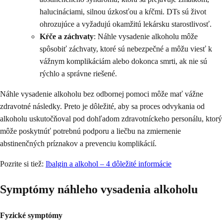
halucináciami, silnou úzkosťou a kŕčmi. DTs sú život
ohrozujúce a vyžadujú okamžitú lekársku starostlivosť.
Kŕče a záchvaty
: Náhle vysadenie alkoholu môže
spôsobiť záchvaty, ktoré sú nebezpečné a môžu viesť k
vážnym komplikáciám alebo dokonca smrti, ak nie sú
rýchlo a správne riešené.
Náhle vysadenie alkoholu bez odbornej pomoci môže mať vážne
zdravotné následky. Preto je dôležité, aby sa proces odvykania od
alkoholu uskutočňoval pod dohľadom zdravotníckeho personálu, ktorý
môže poskytnúť potrebnú podporu a liečbu na zmiernenie
abstinenčných príznakov a prevenciu komplikácií.
Pozrite si tiež:
Ibalgin a alkohol – 4 dôležité informácie
Symptómy náhleho vysadenia alkoholu
Fyzické symptómy