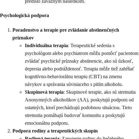
predišlo závažným následkom.
Psychologická podpora
Poradenstvo a terapie pre zvládanie abstinenčných
príznakov
Individuálna terapia
: Terapeutické sedenia s
psychológom alebo psychiatrom môžu pomôcť pacientom
zvládať psychické príznaky abstinencie, ako sú úzkosť,
depresia alebo podráždenosť. Terapia môže tiež zahŕňať
kognitívno-behaviorálnu terapiu (CBT) na zmenu
návykov a správania súvisiaceho s pitím alkoholu.
Skupinová terapia
: Skupinové terapie, ako sú stretnutia
Anonymných alkoholikov (AA), poskytujú podporu od
ostatných, ktorí prechádzajú podobnou situáciou. Tieto
stretnutia pomáhajú budovať komunitu a poskytujú
emocionálnu podporu.
Podpora rodiny a terapeutických skupín
Rodinná terapia
: Zapojenie rodiny do liečebného