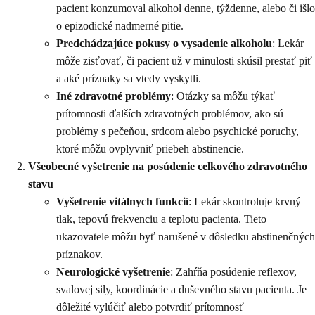
pacient konzumoval alkohol denne, týždenne, alebo či išlo
o epizodické nadmerné pitie.
Predchádzajúce pokusy o vysadenie alkoholu
: Lekár
môže zisťovať, či pacient už v minulosti skúsil prestať piť
a aké príznaky sa vtedy vyskytli.
Iné zdravotné problémy
: Otázky sa môžu týkať
prítomnosti ďalších zdravotných problémov, ako sú
problémy s pečeňou, srdcom alebo psychické poruchy,
ktoré môžu ovplyvniť priebeh abstinencie.
Všeobecné vyšetrenie na posúdenie celkového zdravotného
stavu
Vyšetrenie vitálnych funkcií
: Lekár skontroluje krvný
tlak, tepovú frekvenciu a teplotu pacienta. Tieto
ukazovatele môžu byť narušené v dôsledku abstinenčných
príznakov.
Neurologické vyšetrenie
: Zahŕňa posúdenie reflexov,
svalovej sily, koordinácie a duševného stavu pacienta. Je
dôležité vylúčiť alebo potvrdiť prítomnosť