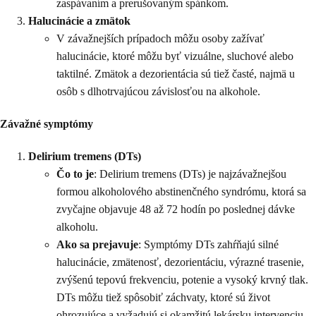
zaspávaním a prerušovaným spánkom.
Halucinácie a zmätok
V závažnejších prípadoch môžu osoby zažívať
halucinácie, ktoré môžu byť vizuálne, sluchové alebo
taktilné. Zmätok a dezorientácia sú tiež časté, najmä u
osôb s dlhotrvajúcou závislosťou na alkohole.
Závažné symptómy
Delirium tremens (DTs)
Čo to je
: Delirium tremens (DTs) je najzávažnejšou
formou alkoholového abstinenčného syndrómu, ktorá sa
zvyčajne objavuje 48 až 72 hodín po poslednej dávke
alkoholu.
Ako sa prejavuje
: Symptómy DTs zahŕňajú silné
halucinácie, zmätenosť, dezorientáciu, výrazné trasenie,
zvýšenú tepovú frekvenciu, potenie a vysoký krvný tlak.
DTs môžu tiež spôsobiť záchvaty, ktoré sú život
ohrozujúce a vyžadujú si okamžitú lekársku intervenciu.