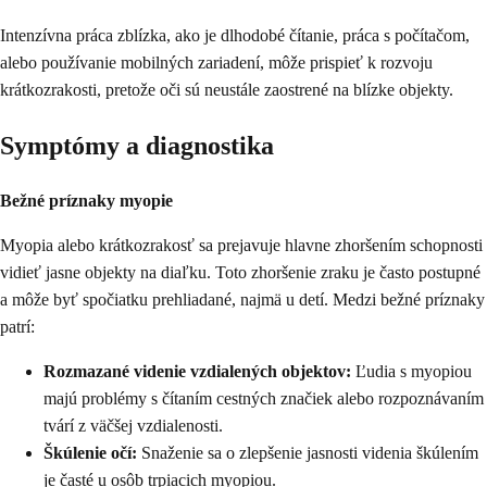
Intenzívna práca zblízka, ako je dlhodobé čítanie, práca s počítačom,
alebo používanie mobilných zariadení, môže prispieť k rozvoju
krátkozrakosti, pretože oči sú neustále zaostrené na blízke objekty.
Symptómy a diagnostika
Bežné príznaky myopie
Myopia alebo krátkozrakosť sa prejavuje hlavne zhoršením schopnosti
vidieť jasne objekty na diaľku. Toto zhoršenie zraku je často postupné
a môže byť spočiatku prehliadané, najmä u detí. Medzi bežné príznaky
patrí:
Rozmazané videnie vzdialených objektov:
Ľudia s myopiou
majú problémy s čítaním cestných značiek alebo rozpoznávaním
tvárí z väčšej vzdialenosti.
Škúlenie očí:
Snaženie sa o zlepšenie jasnosti videnia škúlením
je časté u osôb trpiacich myopiou.