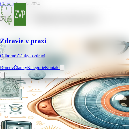
Choroby
9. mája 2024
Myopia – 7 dôležitých informácií
Zdravie v praxi
Odborné články o zdraví
Domov
Články
Kategórie
Kontakt