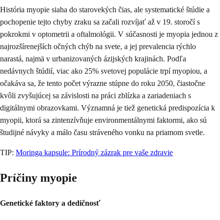
História myopie siaha do starovekých čias, ale systematické štúdie a
pochopenie tejto chyby zraku sa začali rozvíjať až v 19. storočí s
pokrokmi v optometrii a oftalmológii. V súčasnosti je myopia jednou z
najrozšírenejších očných chýb na svete, a jej prevalencia rýchlo
narastá, najmä v urbanizovaných ázijských krajinách. Podľa
nedávnych štúdií, viac ako 25% svetovej populácie trpí myopiou, a
očakáva sa, že tento počet výrazne stúpne do roku 2050, čiastočne
kvôli zvyšujúcej sa závislosti na práci zblízka a zariadeniach s
digitálnymi obrazovkami. Významná je tiež genetická predispozícia k
myopii, ktorá sa zintenzívňuje environmentálnymi faktormi, ako sú
študijné návyky a málo času stráveného vonku na priamom svetle.
TIP:
Moringa kapsule: Prírodný zázrak pre vaše zdravie
Príčiny myopie
Genetické faktory a dedičnosť