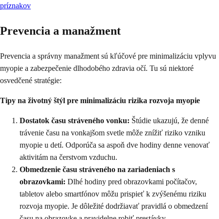
príznakov
Prevencia a manažment
Prevencia a správny manažment sú kľúčové pre minimalizáciu vplyvu
myopie a zabezpečenie dlhodobého zdravia očí. Tu sú niektoré
osvedčené stratégie:
Tipy na životný štýl pre minimalizáciu rizika rozvoja myopie
Dostatok času stráveného vonku:
Štúdie ukazujú, že denné
trávenie času na vonkajšom svetle môže znížiť riziko vzniku
myopie u detí. Odporúča sa aspoň dve hodiny denne venovať
aktivitám na čerstvom vzduchu.
Obmedzenie času stráveného na zariadeniach s
obrazovkami:
Dlhé hodiny pred obrazovkami počítačov,
tabletov alebo smartfónov môžu prispieť k zvýšenému riziku
rozvoja myopie. Je dôležité dodržiavať pravidlá o obmedzení
času na obrazovke a pravidelne robiť prestávky.