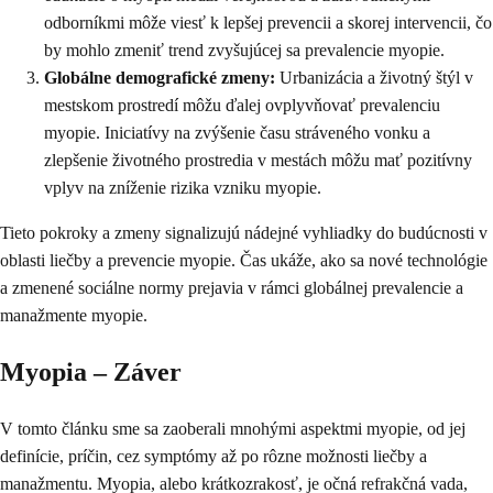
odborníkmi môže viesť k lepšej prevencii a skorej intervencii, čo
by mohlo zmeniť trend zvyšujúcej sa prevalencie myopie.
Globálne demografické zmeny:
Urbanizácia a životný štýl v
mestskom prostredí môžu ďalej ovplyvňovať prevalenciu
myopie. Iniciatívy na zvýšenie času stráveného vonku a
zlepšenie životného prostredia v mestách môžu mať pozitívny
vplyv na zníženie rizika vzniku myopie.
Tieto pokroky a zmeny signalizujú nádejné vyhliadky do budúcnosti v
oblasti liečby a prevencie myopie. Čas ukáže, ako sa nové technológie
a zmenené sociálne normy prejavia v rámci globálnej prevalencie a
manažmente myopie.
Myopia – Záver
V tomto článku sme sa zaoberali mnohými aspektmi myopie, od jej
definície, príčin, cez symptómy až po rôzne možnosti liečby a
manažmentu. Myopia, alebo krátkozrakosť, je očná refrakčná vada,