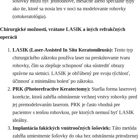
šošovky môžu byť jednodňové, mesačné alebo špeciálne typy
ako tie, ktoré sa nosia len v noci na modelovanie rohovky
(ortokeratológia).
Chirurgické možnosti, vrátane LASIK a iných refrakčných
operácií
LASIK (Laser-Assisted In Situ Keratomileusis):
Tento typ
chirurgického zákroku používa laser na preskútovanie tvaru
rohovky, čím sa zlepšuje schopnosť oka sústrediť obrazy
správne na sietnici. LASIK je obľúbený pre svoju rýchlosť,
účinnosť a minimálnu bolesť po zákroku.
PRK (Photorefractive Keratectomy):
Staršia forma laserovej
korekcie, ktorá zahŕňa odstránenie vrchnej vrstvy rohovky pred
jej premodelovaním laserom. PRK je často vhodná pre
pacientov s tenšou rohovkou, pre ktorých nemusí byť LASIK
ideálny.
Implantácia fakických vnútroočných šošoviek:
Táto metóda
zahŕňa umiestnenie šošovky do oka bez odstránenia prirodzenej