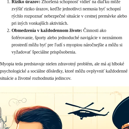
Riziko úrazov:
Zhoršená schopnosť vidieť na diaľku môže
zvýšiť riziko úrazov, keďže jednotlivci nemusia byť schopní
rýchlo rozpoznať nebezpečné situácie v cestnej premávke alebo
pri iných vonkajších aktivitách.
Obmedzenia v každodennom živote:
Činnosti ako
šoférovanie, športy alebo jednoduché navigácie v neznámom
prostredí môžu byť pre ľudí s myopiou náročnejšie a môžu si
vyžadovať špeciálne prispôsobenia.
Myopia teda predstavuje nielen zdravotný problém, ale má aj hlboké
psychologické a sociálne dôsledky, ktoré môžu ovplyvniť každodenné
situácie a životné rozhodnutia jedincov.