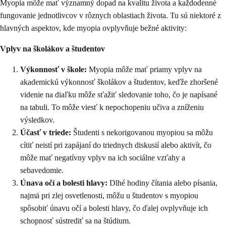
Myopia môže mať významný dopad na kvalitu života a každodenné
fungovanie jednotlivcov v rôznych oblastiach života. Tu sú niektoré z
hlavných aspektov, kde myopia ovplyvňuje bežné aktivity:
Vplyv na školákov a študentov
Výkonnosť v škole:
Myopia môže mať priamy vplyv na
akademickú výkonnosť školákov a študentov, keďže zhoršené
videnie na diaľku môže sťažiť sledovanie toho, čo je napísané
na tabuli. To môže viesť k nepochopeniu učiva a zníženiu
výsledkov.
Účasť v triede:
Študenti s nekorigovanou myopiou sa môžu
cítiť neistí pri zapájaní do triednych diskusií alebo aktivít, čo
môže mať negatívny vplyv na ich sociálne vzťahy a
sebavedomie.
Únava očí a bolesti hlavy:
Dlhé hodiny čítania alebo písania,
najmä pri zlej osvetlenosti, môžu u študentov s myopiou
spôsobiť únavu očí a bolesti hlavy, čo ďalej ovplyvňuje ich
schopnosť sústrediť sa na štúdium.