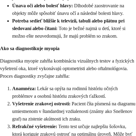
Únava očí alebo bolesť hlavy:
Dlhodobé zaostrovanie na
objekty môže spôsobiť únavu očí a následné bolesti hlavy.
Potreba sedieť bližšie k televízii, tabuli alebo plátnu pri
sledovaní alebo čítaní:
Toto je bežné najmä u detí, ktoré si
možno ešte neuvedomujú, že majú problém so zrakom.
Ako sa diagnostikuje myopia
Diagnostika myopie zahŕňa kombináciu vizuálnych testov a fyzických
vyšetrení oka, ktoré vykonávajú optometristi alebo oftalmológovia.
Proces diagnostiky zvyčajne zahŕňa:
Anamnéza:
Lekár sa opýta na rodinnú históriu očných
problémov a osobnú históriu zrakových ťažkostí.
Vyšetrenie zrakovej ostrosti:
Pacient číta písmená na diagramu
umiestnenom v štandardnej vzdialenosti (známy ako Snellenov
graf) na zistenie akútnosti ich zraku.
Refrakčné vyšetrenie:
Tento test určuje najlepšiu šošovku,
ktorá koriguje zrakovú ostrosť na optimálnu úroveň. Môže byť