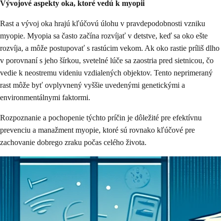
Vývojové aspekty oka, ktoré vedú k myopii
Rast a vývoj oka hrajú kľúčovú úlohu v pravdepodobnosti vzniku
myopie. Myopia sa často začína rozvíjať v detstve, keď sa oko ešte
rozvíja, a môže postupovať s rastúcim vekom. Ak oko rastie príliš dlho
v porovnaní s jeho šírkou, svetelné lúče sa zaostria pred sietnicou, čo
vedie k neostremu videniu vzdialených objektov. Tento neprimeraný
rast môže byť ovplyvnený vyššie uvedenými genetickými a
environmentálnymi faktormi.
Rozpoznanie a pochopenie týchto príčin je dôležité pre efektívnu
prevenciu a manažment myopie, ktoré sú rovnako kľúčové pre
zachovanie dobrego zraku počas celého života.