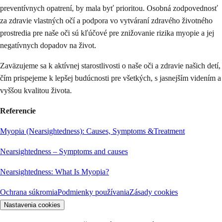
preventívnych opatrení, by mala byť prioritou. Osobná zodpovednosť
za zdravie vlastných očí a podpora vo vytváraní zdravého životného
prostredia pre naše oči sú kľúčové pre znižovanie rizika myopie a jej
negatívnych dopadov na život.
Zaväzujeme sa k aktívnej starostlivosti o naše oči a zdravie našich detí,
čím prispejeme k lepšej budúcnosti pre všetkých, s jasnejším videním a
vyššou kvalitou života.
Referencie
Myopia (Nearsightedness): Causes, Symptoms &Treatment
Nearsightedness – Symptoms and causes
Nearsightedness: What Is Myopia?
Ochrana súkromia
Podmienky používania
Zásady cookies
Nastavenia cookies