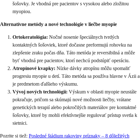
šošovky. Je vhodná pre pacientov s vysokou alebo zložitou
myopiou.
Alternatívne metódy a nové technológie v liečbe myopie
Ortokeratológia:
Nočné nosenie špeciálnych tvrdých
kontaktných šošoviek, ktoré dočasne preformujú rohovku na
zlepšenie zraku počas dňa. Táto metóda je reversibilná a môže
byť vhodná pre pacientov, ktorí nechcú podstúpiť operáciu.
Atropínové kvapky:
Nízke dávky atropínu môžu spomaliť
progresiu myopie u detí. Táto metóda sa používa hlavne v Ázii a
je predmetom ďalšieho výskumu.
Vývoj nových technológií:
Výskum v oblasti myopie neustále
pokračuje, pričom sa skúmajú nové možnosti liečby, vrátane
genetických terapií alebo pokročilých materiálov pre kontaktné
šošovky, ktoré by mohli efektívnejšie regulovať prístup svetla k
sietnici.
Pozrite si tiež:
Posledné štádium rakoviny príznaky – 8 dôležitých