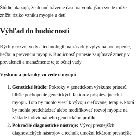
Štúdie ukazujú, že denné trávenie času na vonkajšom svetle môže
znížiť riziko vzniku myopie u detí.
Výhľad do budúcnosti
Rýchly rozvoj vedy a technológií má zásadný vplyv na pochopenie,
liečbu a prevenciu myopie. Budúcnosť prinesie zaujímavé zmeny v
prevalencii a manažmente tejto očnej vady.
Výskum a pokroky vo vede o myopii
Genetické štúdie:
Pokroky v genetickom výskume prinesú
hlbšie pochopenie genetických faktorov prispievajúcich k
myopii. Toto by mohlo viesť k vývoju cieľovanej terapie, ktorá
by mohla predchádzať alebo modifikovať rozvoj myopie na
základe individuálneho genetického profilu.
Pokročilé diagnostické nástroje:
Vývoj presnejších
diagnostických nástrojov a techník umožní lekárom presnejšie