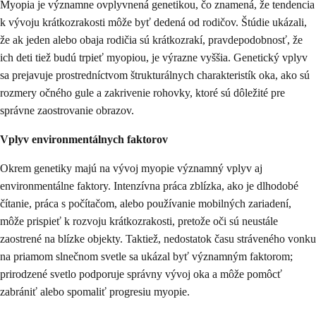
Myopia je významne ovplyvnená genetikou, čo znamená, že tendencia
k vývoju krátkozrakosti môže byť dedená od rodičov. Štúdie ukázali,
že ak jeden alebo obaja rodičia sú krátkozrakí, pravdepodobnosť, že
ich deti tiež budú trpieť myopiou, je výrazne vyššia. Genetický vplyv
sa prejavuje prostredníctvom štrukturálnych charakteristík oka, ako sú
rozmery očného gule a zakrivenie rohovky, ktoré sú dôležité pre
správne zaostrovanie obrazov.
Vplyv environmentálnych faktorov
Okrem genetiky majú na vývoj myopie významný vplyv aj
environmentálne faktory. Intenzívna práca zblízka, ako je dlhodobé
čítanie, práca s počítačom, alebo používanie mobilných zariadení,
môže prispieť k rozvoju krátkozrakosti, pretože oči sú neustále
zaostrené na blízke objekty. Taktiež, nedostatok času stráveného vonku
na priamom slnečnom svetle sa ukázal byť významným faktorom;
prirodzené svetlo podporuje správny vývoj oka a môže pomôcť
zabrániť alebo spomaliť progresiu myopie.