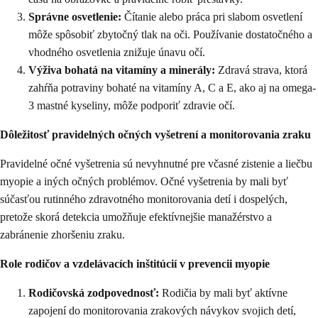
Správne osvetlenie:
Čítanie alebo práca pri slabom osvetlení
môže spôsobiť zbytočný tlak na oči. Používanie dostatočného a
vhodného osvetlenia znižuje únavu očí.
Výživa bohatá na vitamíny a minerály:
Zdravá strava, ktorá
zahŕňa potraviny bohaté na vitamíny A, C a E, ako aj na omega-
3 mastné kyseliny, môže podporiť zdravie očí.
Dôležitosť pravidelných očných vyšetrení a monitorovania zraku
Pravidelné očné vyšetrenia sú nevyhnutné pre včasné zistenie a liečbu
myopie a iných očných problémov. Očné vyšetrenia by mali byť
súčasťou rutinného zdravotného monitorovania detí i dospelých,
pretože skorá detekcia umožňuje efektívnejšie manažérstvo a
zabránenie zhoršeniu zraku.
Role rodičov a vzdelávacích inštitúcií v prevencii myopie
Rodičovská zodpovednosť:
Rodičia by mali byť aktívne
zapojení do monitorovania zrakových návykov svojich detí,