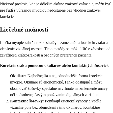
Niektoré profesie, kde je dôležité akútne zrakové vnímanie, môžu byť
pre ľudí s výraznou myopiou nedostupné bez vhodnej zrakovej
korekcie.
Liečebné možnosti
Liečba myopie zahŕňa rôzne stratégie zamerané na korekciu zraku a
zlepšenie vizuálnej ostrosti. Tieto metódy sa môžu líšiť v závislosti od
závažnosti krátkozrakosti a osobných preferencií pacienta.
Korekcia zraku pomocou okuliarov alebo kontaktných šošoviek
Okuliare:
Najbežnejšia a najjednoduchšia forma korekcie
myopie. Okuliare sú ekonomické, ľahko dostupné a môžu
obsahovať šošovky špeciálne navrhnuté na zmiernenie únavy
očí spôsobenej častým používaním digitálnych zariadení.
Kontaktné šošovky:
Ponúkajú estetické výhody a väčšie
vizuálne pole bez obmedzení rámu okuliarov. Kontaktné