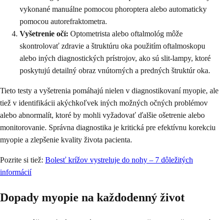
vykonané manuálne pomocou phoroptera alebo automaticky
pomocou autorefraktometra.
Vyšetrenie očí:
Optometrista alebo oftalmológ môže
skontrolovať zdravie a štruktúru oka použitím oftalmoskopu
alebo iných diagnostických prístrojov, ako sú slit-lampy, ktoré
poskytujú detailný obraz vnútorných a predných štruktúr oka.
Tieto testy a vyšetrenia pomáhajú nielen v diagnostikovaní myopie, ale
tiež v identifikácii akýchkoľvek iných možných očných problémov
alebo abnormalít, ktoré by mohli vyžadovať ďalšie ošetrenie alebo
monitorovanie. Správna diagnostika je kritická pre efektívnu korekciu
myopie a zlepšenie kvality života pacienta.
Pozrite si tiež:
Bolesť krížov vystreluje do nohy – 7 dôležitých
informácií
Dopady myopie na každodenný život