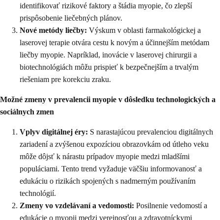
identifikovať rizikové faktory a štádia myopie, čo zlepší
prispôsobenie liečebných plánov.
Nové metódy liečby:
Výskum v oblasti farmakológickej a
laserovej terapie otvára cestu k novým a účinnejším metódam
liečby myopie. Napríklad, inovácie v laserovej chirurgii a
biotechnológiách môžu prispieť k bezpečnejším a trvalým
riešeniam pre korekciu zraku.
Možné zmeny v prevalencii myopie v dôsledku technologických a
sociálnych zmen
Vplyv digitálnej éry:
S narastajúcou prevalenciou digitálnych
zariadení a zvýšenou expozíciou obrazovkám od útleho veku
môže dôjsť k nárastu prípadov myopie medzi mladšími
populáciami. Tento trend vyžaduje väčšiu informovanosť a
edukáciu o rizikách spojených s nadmerným používaním
technológií.
Zmeny vo vzdelávaní a vedomosti:
Posilnenie vedomostí a
edukácie o myopii medzi verejnosťou a zdravotníckymi