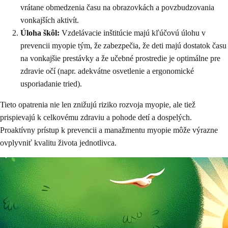
vrátane obmedzenia času na obrazovkách a povzbudzovania
vonkajších aktivít.
Úloha škôl:
Vzdelávacie inštitúcie majú kľúčovú úlohu v
prevencii myopie tým, že zabezpečia, že deti majú dostatok času
na vonkajšie prestávky a že učebné prostredie je optimálne pre
zdravie očí (napr. adekvátne osvetlenie a ergonomické
usporiadanie tried).
Tieto opatrenia nie len znižujú riziko rozvoja myopie, ale tiež
prispievajú k celkovému zdraviu a pohode detí a dospelých.
Proaktívny prístup k prevencii a manažmentu myopie môže výrazne
ovplyvniť kvalitu života jednotlivca.