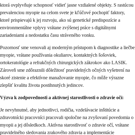
ktorá ovplyvňuje schopnosť vidieť jasne vzdialené objekty. S rastúcou
prevalenciou myopie na celom svete je kľúčové pochopiť faktory,
ktoré prispievajú k jej rozvoju, ako sú genetické predispozície a
environmentálne vplyvy vrátane zvýšenej práce s digitálnymi
zariadeniami a nedostatku času stráveného vonku.
Pozornosť sme venovali aj moderným prístupom k diagnostike a liečbe
myopie, vrátane používania okuliarov, kontaktných šošoviek,
ortokeratológie a refrakčných chirurgických zákrokov ako LASIK.
Zároveň sme zdôraznili dôležitosť pravidelných očných vyšetrení na
skoré zistenie a efektívne manažovanie myopie, čo môže výrazne
zlepšiť kvalitu života postihnutých jedincov.
Výzva k zodpovednosti a aktívnej starostlivosti o zdravie očí:
Je nevyhnutné, aby jednotlivci, rodičia, vzdelávacie inštitúcie a
zdravotnícki pracovníci pracovali spoločne na zvyšovaní povedomia o
myopii a jej dôsledkoch. Aktívna starostlivosť o zdravie očí, vrátane
pravidelného sledovania zrakového zdravia a implementácie