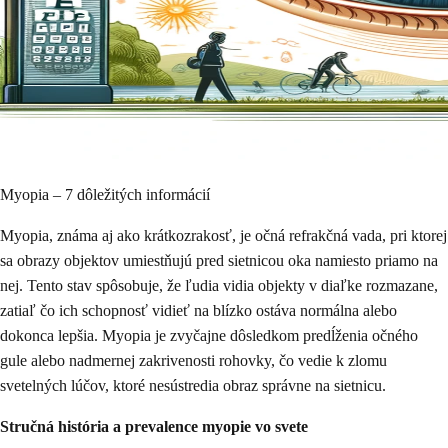
Myopia – 7 dôležitých informácií
Myopia, známa aj ako krátkozrakosť, je očná refrakčná vada, pri ktorej
sa obrazy objektov umiestňujú pred sietnicou oka namiesto priamo na
nej. Tento stav spôsobuje, že ľudia vidia objekty v diaľke rozmazane,
zatiaľ čo ich schopnosť vidieť na blízko ostáva normálna alebo
dokonca lepšia. Myopia je zvyčajne dôsledkom predĺženia očného
gule alebo nadmernej zakrivenosti rohovky, čo vedie k zlomu
svetelných lúčov, ktoré nesústredia obraz správne na sietnicu.
Stručná história a prevalence myopie vo svete