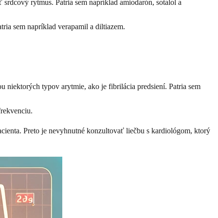
 srdcový rytmus. Patria sem napríklad amiodarón, sotalol a
tria sem napríklad verapamil a diltiazem.
niektorých typov arytmie, ako je fibrilácia predsiení. Patria sem
frekvenciu.
acienta. Preto je nevyhnutné konzultovať liečbu s kardiológom, ktorý