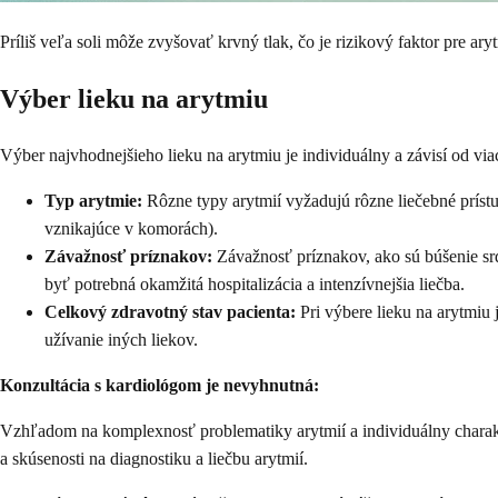
Príliš veľa soli môže zvyšovať krvný tlak, čo je rizikový faktor pre ary
Výber lieku na arytmiu
Výber najvhodnejšieho lieku na arytmiu je individuálny a závisí od via
Typ arytmie:
Rôzne typy arytmií vyžadujú rôzne liečebné prístup
vznikajúce v komorách).
Závažnosť príznakov:
Závažnosť príznakov, ako sú búšenie sr
byť potrebná okamžitá hospitalizácia a intenzívnejšia liečba.
Celkový zdravotný stav pacienta:
Pri výbere lieku na arytmiu 
užívanie iných liekov.
Konzultácia s kardiológom je nevyhnutná:
Vzhľadom na komplexnosť problematiky arytmií a individuálny charakter
a skúsenosti na diagnostiku a liečbu arytmií.