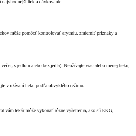
 najvhodnejší liek a dávkovanie.
 liekov môže pomôcť kontrolovať arytmiu, zmierniť príznaky a
večer, s jedlom alebo bez jedla). Neužívajte viac alebo menej lieku,
ujte v užívaní lieku podľa obvyklého režimu.
trol vám lekár môže vykonať rôzne vyšetrenia, ako sú EKG,