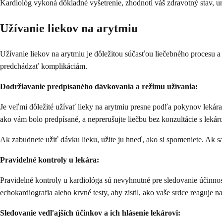
Kardiológ vykoná dôkladné vyšetrenie, zhodnotí váš zdravotný stav, ur
Užívanie liekov na arytmiu
Užívanie liekov na arytmiu je dôležitou súčasťou liečebného procesu 
predchádzať komplikáciám.
Dodržiavanie predpísaného dávkovania a režimu užívania:
Je veľmi dôležité užívať lieky na arytmiu presne podľa pokynov lekára.
ako vám bolo predpísané, a neprerušujte liečbu bez konzultácie s lekár
Ak zabudnete užiť dávku lieku, užite ju hneď, ako si spomeniete. Ak s
Pravidelné kontroly u lekára:
Pravidelné kontroly u kardiológa sú nevyhnutné pre sledovanie účinno
echokardiografia alebo krvné testy, aby zistil, ako vaše srdce reaguje na
Sledovanie vedľajších účinkov a ich hlásenie lekárovi: