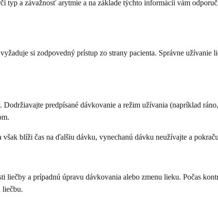
čí typ a závažnosť arytmie a na základe týchto informácií vám odporučí
a vyžaduje si zodpovedný prístup zo strany pacienta. Správne užívanie
 Dodržiavajte predpísané dávkovanie a režim užívania (napríklad ráno, 
om.
a však blíži čas na ďalšiu dávku, vynechanú dávku neužívajte a pokrač
sti liečby a prípadnú úpravu dávkovania alebo zmenu lieku. Počas kon
 liečbu.