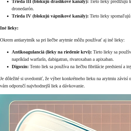
Trieda III (blokujú draslíkové kanály):
Tieto lieky predlžujú 
dronedarón.
Trieda IV (blokujú vápnikové kanály):
Tieto lieky spomaľujú 
Iné lieky:
Okrem antiarytmík sa pri liečbe arytmie môžu používať aj iné lieky:
Antikoagulanciá (lieky na riedenie krvi):
Tieto lieky sa použív
napríklad warfarín, dabigatran, rivaroxaban a apixaban.
Digoxín:
Tento liek sa používa na liečbu fibrilácie predsiení a 
Je dôležité si uvedomiť, že výber konkrétneho lieku na arytmiu závisí
vám odporučí najvhodnejší liek a dávkovanie.