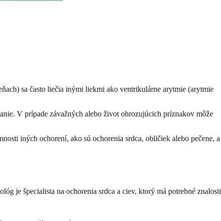
ňach) sa často liečia inými liekmi ako ventrikulárne arytmie (arytmie
vanie. V prípade závažných alebo život ohrozujúcich príznakov môže
mnosti iných ochorení, ako sú ochorenia srdca, obličiek alebo pečene, a
g je špecialista na ochorenia srdca a ciev, ktorý má potrebné znalosti