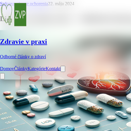
Srdcovo cievne ochorenia
22. mája 2024
Lieky na arytmiu srdca – 7 dôležitých info
Zdravie v praxi
Odborné články o zdraví
Domov
Články
Kategórie
Kontakt