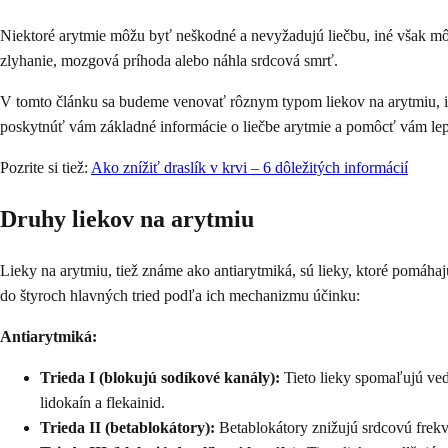
Niektoré arytmie môžu byť neškodné a nevyžadujú liečbu, iné však m
zlyhanie, mozgová príhoda alebo náhla srdcová smrť.
V tomto článku sa budeme venovať rôznym typom liekov na arytmiu, ich
poskytnúť vám základné informácie o liečbe arytmie a pomôcť vám lep
Pozrite si tiež:
Ako znížiť draslík v krvi – 6 dôležitých informácií
Druhy liekov na arytmiu
Lieky na arytmiu, tiež známe ako antiarytmiká, sú lieky, ktoré pomáh
do štyroch hlavných tried podľa ich mechanizmu účinku:
Antiarytmiká:
Trieda I (blokujú sodíkové kanály):
Tieto lieky spomaľujú ved
lidokaín a flekainid.
Trieda II (betablokátory):
Betablokátory znižujú srdcovú frekve