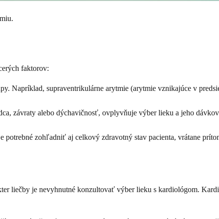
tmiu.
cerých faktorov:
y. Napríklad, supraventrikulárne arytmie (arytmie vznikajúce v predsie
dca, závraty alebo dýchavičnosť, ovplyvňuje výber lieku a jeho dávko
je potrebné zohľadniť aj celkový zdravotný stav pacienta, vrátane príto
 liečby je nevyhnutné konzultovať výber lieku s kardiológom. Kardioló