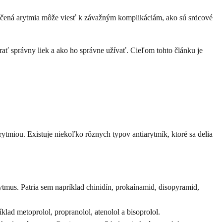
iečená arytmia môže viesť k závažným komplikáciám, ako sú srdcové
ať správny liek a ako ho správne užívať. Cieľom tohto článku je
ytmiou. Existuje niekoľko rôznych typov antiarytmík, ktoré sa delia
tmus. Patria sem napríklad chinidín, prokaínamid, disopyramid,
lad metoprolol, propranolol, atenolol a bisoprolol.