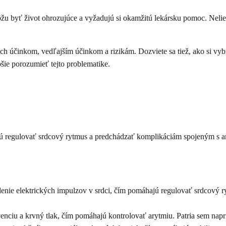
ôžu byť život ohrozujúce a vyžadujú si okamžitú lekársku pomoc. Nel
 účinkom, vedľajším účinkom a rizikám. Dozviete sa tiež, ako si vybr
šie porozumieť tejto problematike.
ajú regulovať srdcový rytmus a predchádzať komplikáciám spojeným s ar
enie elektrických impulzov v srdci, čím pomáhajú regulovať srdcový ry
nciu a krvný tlak, čím pomáhajú kontrolovať arytmiu. Patria sem naprík