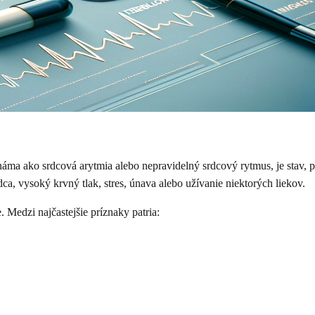
náma ako srdcová arytmia alebo nepravidelný srdcový rytmus, je stav, pri
a, vysoký krvný tlak, stres, únava alebo užívanie niektorých liekov.
. Medzi najčastejšie príznaky patria: