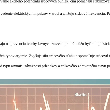
trvanie akčného potenciálu srdcových buniek, čím pomáhajú stabilizovať
vedenie elektrických impulzov v srdci a znižujú srdcovú frekvenciu. Pa
ajú na prevenciu tvorby krvných zrazenín, ktoré môžu byť komplikáciou 
iných typov arytmie. Zvyšuje silu srdcového sťahu a spomaľuje srdcovú 
 od typu arytmie, závažnosti príznakov a celkového zdravotného stavu p