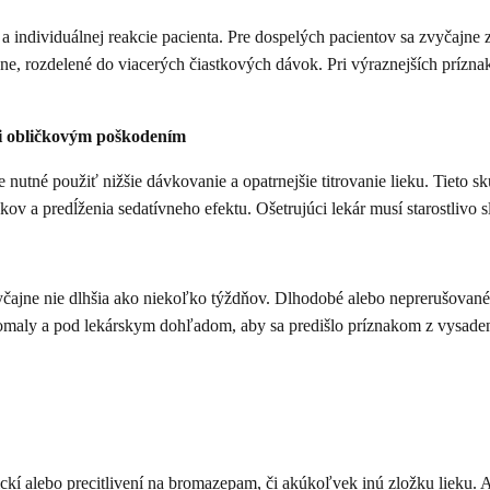
individuálnej reakcie pacienta. Pre dospelých pacientov sa zvyčajne z
e, rozdelené do viacerých čiastkových dávok. Pri výraznejších prízn
či obličkovým poškodením
 je nutné použiť nižšie dávkovanie a opatrnejšie titrovanie lieku. Tie
v a predĺženia sedatívneho efektu. Ošetrujúci lekár musí starostlivo 
jne nie dlhšia ako niekoľko týždňov. Dlhodobé alebo neprerušované uží
pomaly a pod lekárskym dohľadom, aby sa predišlo príznakom z vysadenia
ckí alebo precitlivení na bromazepam, či akúkoľvek inú zložku lieku. A