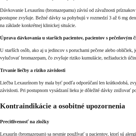
Dávkovanie Lexaurínu (bromazepamu) závisí od závažnosti príznakov a 
postupne zvyšuje. Bežné dávky sa pohybujú v rozmedzí 3 až 6 mg denn
na základe konkrétnej klinickej situácie.
Úprava dávkovania u starších pacientov, pacientov s pečeňovým 
U starších osôb, ako aj u jedincov s poruchami pečene alebo obličiek,
vylučovať bromazepam, čo zvyšuje riziko kumulácie, nežiaducich účinko
Trvanie liečby a riziko závislosti
Liečba Lexaurínom by mala byť podľa odporúčaní len krátkodobá, zvyča
závislosti. Pri postupnom vysádzaní lieku je dôležité dávky znižovať 
Kontraindikácie a osobitné upozornenia
Precitlivenosť na zložky
Lexaurín (bromazepam) sa nesmie používať u pacientov, ktorí sú alergi