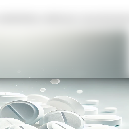
anxiolytickým, sedatívnym a myorelaxačný