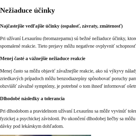
Nežiaduce účinky
Najčastejšie vedľajšie účinky (ospalosť, závraty, zmätenosť)
Pri užívaní Lexaurínu (bromazepamu) sú bežné nežiaduce účinky, ktoré 
spomalené reakcie. Tieto prejavy môžu negatívne ovplyvniť schopnosť b
Menej časté a vážnejšie nežiaduce reakcie
Menej často sa môžu objaviť závažnejšie reakcie, ako sú výkyvy nála
zriedkavých prípadoch môžu benzodiazepíny spôsobovať poruchy pamät
obzvlášť závažné symptómy, je potrebné o tom ihneď informovať ošetr
Dlhodobé následky a tolerancia
Pri dlhodobom a pravidelnom užívaní Lexaurínu sa môže vyvinúť tolera
fyzickej a psychickej závislosti. Po ukončení dlhodobej liečby sa môž
dávky pod lekárskym dohľadom.