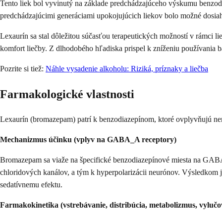
Tento liek bol vyvinutý na základe predchádzajúceho výskumu benzodia
predchádzajúcimi generáciami upokojujúcich liekov bolo možné dosiah
Lexaurín sa stal dôležitou súčasťou terapeutických možností v rámci li
komfort liečby. Z dlhodobého hľadiska prispel k zníženiu používania bar
Pozrite si tiež:
Náhle vysadenie alkoholu: Riziká, príznaky a liečba
Farmakologické vlastnosti
Lexaurín (bromazepam) patrí k benzodiazepínom, ktoré ovplyvňujú n
Mechanizmus účinku (vplyv na GABA_A receptory)
Bromazepam sa viaže na špecifické benzodiazepínové miesta na GABA
chloridových kanálov, a tým k hyperpolarizácii neurónov. Výsledkom j
sedatívnemu efektu.
Farmakokinetika (vstrebávanie, distribúcia, metabolizmus, vylučo