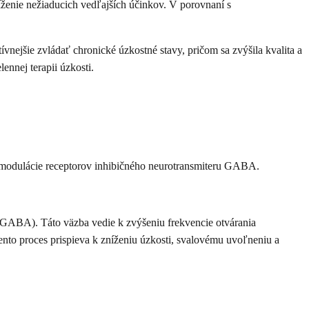
íženie nežiaducich vedľajších účinkov. V porovnaní s
vnejšie zvládať chronické úzkostné stavy, pričom sa zvýšila kvalita a
ennej terapii úzkosti.
modulácie receptorov inhibičného neurotransmiteru GABA.
GABA). Táto väzba vedie k zvýšeniu frekvencie otvárania
nto proces prispieva k zníženiu úzkosti, svalovému uvoľneniu a