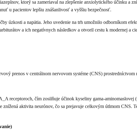
zepínov, ktorý sa zameriaval na zlepšenie anxiolytického účinku a zn
nuť u pacientov lepšiu znášanlivosť a vyššiu bezpečnosť.
ečby úzkosti a napätia. Jeho uvedenie na trh umožnilo odborníkom efektí
biturátov a ich negatívnych následkov a otvoril cestu k modernej a ciel
ervový prenos v centrálnom nervovom systéme (CNS) prostredníctvom 
_A receptoroch, čím zosilňuje účinok kyseliny gama-aminomaslovej (
e znížená aktivita neurónov, čo sa prejavuje celkovým útlmom CNS. Te
vanie)