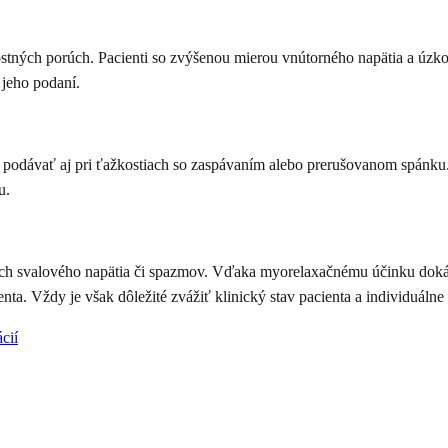
ých porúch. Pacienti so zvýšenou mierou vnútorného napätia a úzkosti
jeho podaní.
 podávať aj pri ťažkostiach so zaspávaním alebo prerušovanom spánku. 
u.
adoch svalového napätia či spazmov. Vďaka myorelaxačnému účinku do
ta. Vždy je však dôležité zvážiť klinický stav pacienta a individuál
cií