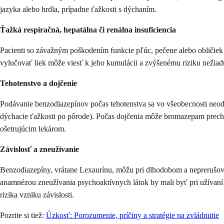
jazyka alebo hrdla, prípadne ťažkosti s dýchaním.
Ťažká respiračná, hepatálna či renálna insuficiencia
Pacienti so závažným poškodením funkcie pľúc, pečene alebo obličiek
vylučovať liek môže viesť k jeho kumulácii a zvýšenému riziku nežiadu
Tehotenstvo a dojčenie
Podávanie benzodiazepínov počas tehotenstva sa vo všeobecnosti neod
dýchacie ťažkosti po pôrode). Počas dojčenia môže bromazepam prechád
ošetrujúcim lekárom.
Závislosť a zneužívanie
Benzodiazepíny, vrátane Lexaurínu, môžu pri dlhodobom a neprerušovano
anamnézou zneužívania psychoaktívnych látok by mali byť pri užívan
rizika vzniku závislosti.
Pozrite si tiež:
Úzkosť: Porozumenie, príčiny a stratégie na zvládnutie