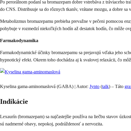
Po perorálnom podaní sa bromazepam dobre vstrebáva z tráviaceho trakt
do CNS. Distribuuje sa do rôznych tkanív, vrátane mozgu, a dobre sa v
Metabolizmus bromazepamu prebieha prevažne v pečeni pomocou enzýmo
pohybuje v rozmedzí niekoľkých hodín až desiatok hodín, čo môže ovpl
Farmakodynamika
Farmakodynamické účinky bromazepamu sa prejavujú vďaka jeho schopn
hypnotický efekt. Okrem toho dochádza aj k svalovej relaxácii, čo môže
Kyselina gama-aminomaslová (GABA) | Autor:
Jynto
(
talk
) – Táto
gra
Indikácie
Lexaurín (bromazepam) sa najčastejšie používa na liečbu stavov úzkost
sú nadmerné obavy, nepokoj, podráždenosť a nervozita.