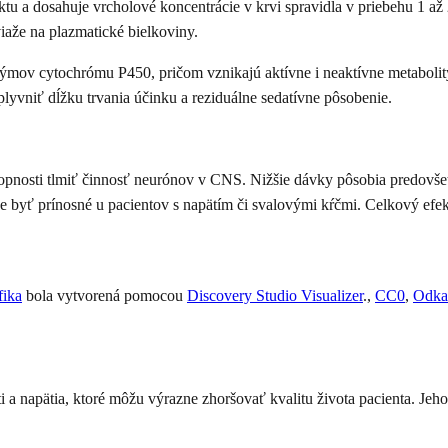
u a dosahuje vrcholové koncentrácie v krvi spravidla v priebehu 1 až 2
iaže na plazmatické bielkoviny.
v cytochrómu P450, pričom vznikajú aktívne i neaktívne metabolity.
yvniť dĺžku trvania účinku a reziduálne sedatívne pôsobenie.
osti tlmiť činnosť neurónov v CNS. Nižšie dávky pôsobia predovšetk
 byť prínosné u pacientov s napätím či svalovými kŕčmi. Celkový efekt l
fika
bola vytvorená pomocou
Discovery Studio Visualizer
.,
CC0
,
Odka
i a napätia, ktoré môžu výrazne zhoršovať kvalitu života pacienta. Jeh