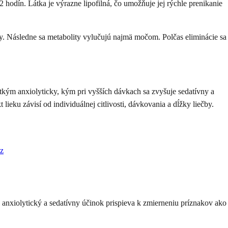
 hodín. Látka je výrazne lipofilná, čo umožňuje jej rýchle prenikanie
 Následne sa metabolity vylučujú najmä močom. Polčas eliminácie sa
ým anxiolyticky, kým pri vyšších dávkach sa zvyšuje sedatívny a
ieku závisí od individuálnej citlivosti, dávkovania a dĺžky liečby.
z
o anxiolytický a sedatívny účinok prispieva k zmierneniu príznakov ako