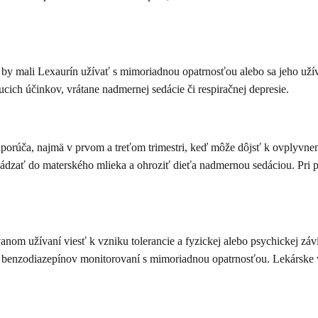
 by mali Lexaurín užívať s mimoriadnou opatrnosťou alebo sa jeho už
cich účinkov, vrátane nadmernej sedácie či respiračnej depresie.
porúča, najmä v prvom a treťom trimestri, keď môže dôjsť k ovplyvnen
zať do materského mlieka a ohroziť dieťa nadmernou sedáciou. Pri potr
m užívaní viesť k vzniku tolerancie a fyzickej alebo psychickej závisl
í benzodiazepínov monitorovaní s mimoriadnou opatrnosťou. Lekárske 