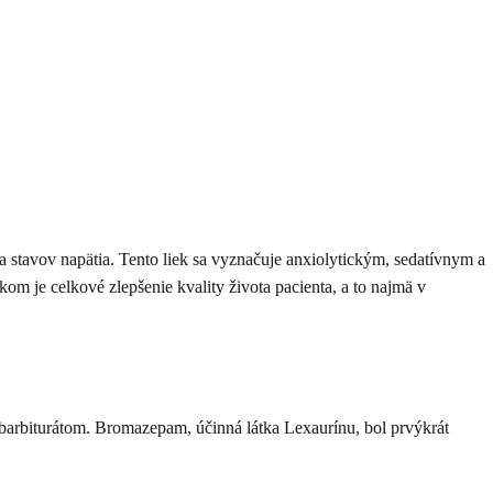
 stavov napätia. Tento liek sa vyznačuje anxiolytickým, sedatívnym a
 je celkové zlepšenie kvality života pacienta, a to najmä v
 barbiturátom. Bromazepam, účinná látka Lexaurínu, bol prvýkrát