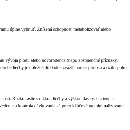
ívaniu úplne vyhnúť. Znížená schopnosť metabolizovať alebo
iu vývoja plodu alebo novorodenca (napr. abstinenčné príznaky,
ebe liečby je dôležité dôkladne zvážiť pomer prínosu a rizík spolu s
osti. Riziko rastie s dĺžkou liečby a výškou dávky. Pacienti s
vedenie a kontrola dávkovania sú preto kľúčové na minimalizovanie