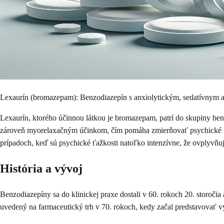
Lexaurín (bromazepam): Benzodiazepín s anxiolytickým, sedatívnym
Lexaurín, ktorého účinnou látkou je bromazepam, patrí do skupiny ben
zároveň myorelaxačným účinkom, čím pomáha zmierňovať psychické napät
prípadoch, keď sú psychické ťažkosti natoľko intenzívne, že ovplyvňu
História a vývoj
Benzodiazepíny sa do klinickej praxe dostali v 60. rokoch 20. storoč
uvedený na farmaceutický trh v 70. rokoch, kedy začal predstavovať 