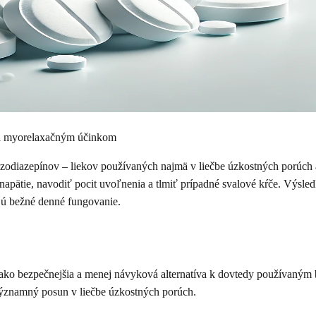
 a myorelaxačným účinkom
zodiazepínov – liekov používaných najmä v liečbe úzkostných porúch a
ie, navodiť pocit uvoľnenia a tlmiť prípadné svalové kŕče. Výsledkom
jú bežné denné fungovanie.
ia ako bezpečnejšia a menej návyková alternatíva k dovtedy používaným
významný posun v liečbe úzkostných porúch.