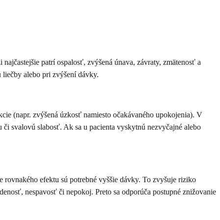
ajčastejšie patrí ospalosť, zvýšená únava, závraty, zmätenosť a
 liečby alebo pri zvýšení dávky.
akcie (napr. zvýšená úzkosť namiesto očakávaného upokojenia). V
či svalovú slabosť. Ak sa u pacienta vyskytnú nezvyčajné alebo
e rovnakého efektu sú potrebné vyššie dávky. To zvyšuje riziko
áždenosť, nespavosť či nepokoj. Preto sa odporúča postupné znižovanie