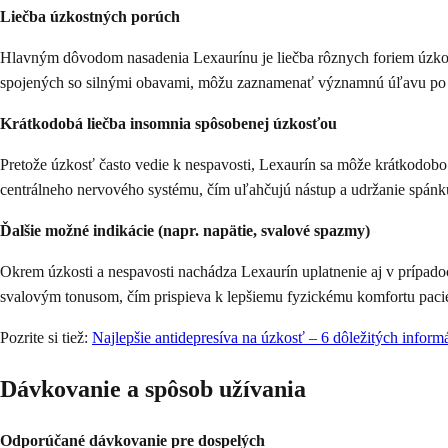
Liečba úzkostných porúch
Hlavným dôvodom nasadenia Lexaurínu je liečba rôznych foriem úzkostn
spojených so silnými obavami, môžu zaznamenať významnú úľavu po 
Krátkodobá liečba insomnia spôsobenej úzkosťou
Pretože úzkosť často vedie k nespavosti, Lexaurín sa môže krátkodobo
centrálneho nervového systému, čím uľahčujú nástup a udržanie spánk
Ďalšie možné indikácie (napr. napätie, svalové spazmy)
Okrem úzkosti a nespavosti nachádza Lexaurín uplatnenie aj v príp
svalovým tonusom, čím prispieva k lepšiemu fyzickému komfortu pacien
Pozrite si tiež:
Najlepšie antidepresíva na úzkosť – 6 dôležitých informá
Dávkovanie a spôsob užívania
Odporúčané dávkovanie pre dospelých