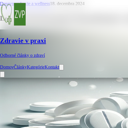
Dusevne zdravie a wellness
18. decembra 2024
Lexaurín (bromazepam): Benzodiazepín s 
Zdravie v praxi
Odborné články o zdraví
Domov
Články
Kategórie
Kontakt