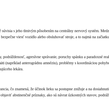
súvisia s jeho tlmivým pôsobením na centrálny nervový systém. Medzi n
ezpečne viesť vozidlo alebo obsluhovať stroje, a to najmä na začiatku
dy, podráždenosť, agresívne správanie, poruchy spánku a paradoxné re
i (napríklad anterográdnu amnéziu), problémy s koordináciou pohybu 
ujúceho lekára.
ncia, čo znamená, že účinok lieku sa postupne znižuje a na dosiahnuti
u objaviť abstinenčné príznaky, ako sú návrat úzkostných stavov, podr