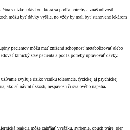
ačína s nízkou dávkou, ktorá sa podľa potreby a znášanlivosti
akoch môžu byť dávky vyššie, no vždy by mali byť stanovené lekárom
to skupiny pacientov môžu mať zníženú schopnosť metabolizovať alebo
sledovať klinický stav pacienta a podľa potreby upravovať dávky.
vanie zvyšuje riziko vzniku tolerancie, fyzickej aj psychickej
, ako sú návrat úzkosti, nespavosti či svalového napätia.
lergická reakcia môže zahŕňať vyrážku, svrbenie, opuch tváre, pier,