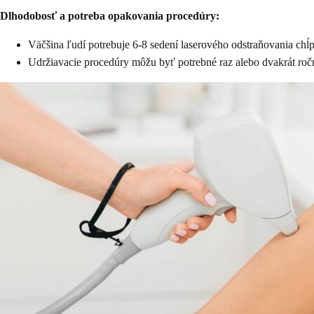
Dlhodobosť a potreba opakovania procedúry:
Väčšina ľudí potrebuje 6-8 sedení laserového odstraňovania chĺp
Udržiavacie procedúry môžu byť potrebné raz alebo dvakrát ročne