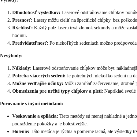
Dlhodobosť výsledkov:
Laserové odstraňovanie chĺpkov ponúka 
Presnosť:
Lasery môžu cieliť na špecifické chĺpky, bez poškode
Rýchlosť:
Každý pulz laseru trvá zlomok sekundy a môže zasiahn
hodinu.
Predvídateľnosť:
Po niekoľkých sedeniach možno predpovedať 
Nevýhody:
Náklady:
Laserové odstraňovanie chĺpkov môže byť nákladnejši
Potreba viacerých sedení:
Je potrebných niekoľko sedení na do
Možné vedľajšie účinky:
Môžu zahŕňať začervenanie, drobné 
Obmedzenia pre určité typy chĺpkov a pleti:
Napríklad svetlé
Porovnanie s inými metódami:
Voskovanie a epilácia:
Tieto metódy sú menej nákladné a jednod
podráždenie pokožky a je bolestivejšie.
Holenie:
Táto metóda je rýchla a pomerne lacná, ale výsledky trv