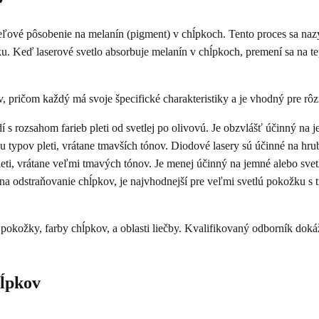
eľové pôsobenie na melanín (pigment) v chĺpkoch. Tento proces sa nazý
ku. Keď laserové svetlo absorbuje melanín v chĺpkoch, premení sa na te
, pričom každý má svoje špecifické charakteristiky a je vhodný pre rô
s rozsahom farieb pleti od svetlej po olivovú. Je obzvlášť účinný na je
 typov pleti, vrátane tmavších tónov. Diodové lasery sú účinné na hrub
eti, vrátane veľmi tmavých tónov. Je menej účinný na jemné alebo svet
 na odstraňovanie chĺpkov, je najvhodnejší pre veľmi svetlú pokožku 
okožky, farby chĺpkov, a oblasti liečby. Kvalifikovaný odborník dokáže
hĺpkov