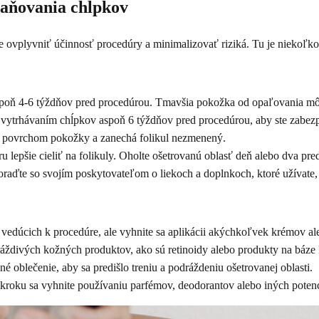
raňovania chĺpkov
 ovplyvniť účinnosť procedúry a minimalizovať riziká. Tu je niekoľk
poň 4-6 týždňov pred procedúrou. Tmavšia pokožka od opaľovania môže
vytrhávaním chĺpkov aspoň 6 týždňov pred procedúrou, aby ste zabezpeč
ad povrchom pokožky a zanechá folikul nezmenený.
 lepšie cieliť na folikuly. Oholte ošetrovanú oblasť deň alebo dva pr
raďte so svojím poskytovateľom o liekoch a doplnkoch, ktoré užívate,
edúcich k procedúre, ale vyhnite sa aplikácii akýchkoľvek krémov al
áždivých kožných produktov, ako sú retinoidy alebo produkty na báze k
 oblečenie, aby sa predišlo treniu a podráždeniu ošetrovanej oblasti.
roku sa vyhnite používaniu parfémov, deodorantov alebo iných potenci