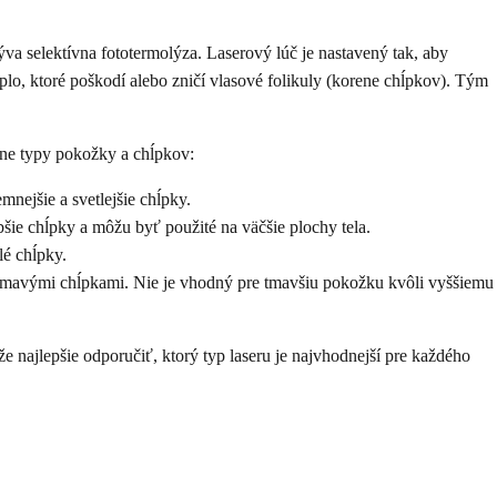
va selektívna fototermolýza. Laserový lúč je nastavený tak, aby
plo, ktoré poškodí alebo zničí vlasové folikuly (korene chĺpkov). Tým
zne typy pokožky a chĺpkov:
mnejšie a svetlejšie chĺpky.
šie chĺpky a môžu byť použité na väčšie plochy tela.
lé chĺpky.
s tmavými chĺpkami. Nie je vhodný pre tmavšiu pokožku kvôli vyššiemu
 najlepšie odporučiť, ktorý typ laseru je najvhodnejší pre každého