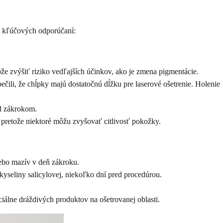
o kľúčových odporúčaní:
 zvýšiť riziko vedľajších účinkov, ako je zmena pigmentácie.
ili, že chĺpky majú dostatočnú dĺžku pre laserové ošetrenie. Holenie
ed zákrokom.
 pretože niektoré môžu zvyšovať citlivosť pokožky.
ebo mazív v deň zákroku.
yseliny salicylovej, niekoľko dní pred procedúrou.
álne dráždivých produktov na ošetrovanej oblasti.