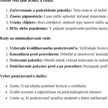
Možné vedľajšie účinky a riziká:
Začervenanie a podráždenie pokožky:
Tieto reakcie sú bežné
Zmeny pigmentácie:
Laser môže spôsobiť dočasné stmavnutie a
Vrásky chĺpkov:
Hoci zriedkavé, niektoré typy laserov môžu sp
Bľby alebo popáleniny:
V prípade nesprávneho použitia laser
Rady na minimalizovanie rizík:
Vyberajte kvalifikovaného poskytovateľa:
Vyhľadajte licenco
Konzultácia pred procedúrou:
Dôležité je absolvovať konzultá
Testovanie pokožky:
Mnoho klinik vykoná testovanie na malom
Dodržiavanie pokynov pred a po procedúre:
Postupujte podľa
Výber poskytovateľa služby:
Zistite, či má klinika potrebné licencie a certifikáty.
Zvážte recenzie a odporúčania od predchádzajúcich klientov.
Uistite sa, že poskytovateľ používa moderné a dobre udržiavané 