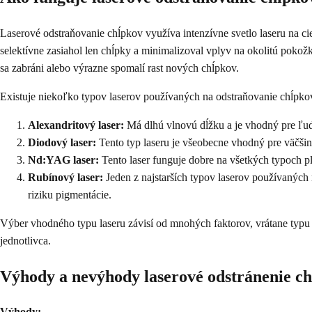
Laserové odstraňovanie chĺpkov využíva intenzívne svetlo laseru na ci
selektívne zasiahol len chĺpky a minimalizoval vplyv na okolitú pokož
sa zabráni alebo výrazne spomalí rast nových chĺpkov.
Existuje niekoľko typov laserov používaných na odstraňovanie chĺpkov
Alexandritový laser:
Má dlhú vlnovú dĺžku a je vhodný pre ľudí 
Diodový laser:
Tento typ laseru je všeobecne vhodný pre väčšinu
Nd:YAG laser:
Tento laser funguje dobre na všetkých typoch pl
Rubínový laser:
Jeden z najstarších typov laserov používaných
riziku pigmentácie.
Výber vhodného typu laseru závisí od mnohých faktorov, vrátane typu p
jednotlivca.
Výhody a nevýhody laserové odstránenie c
Výhody: