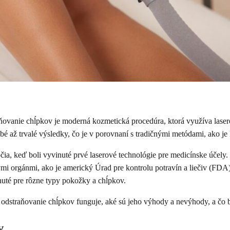
ňovanie chĺpkov je moderná kozmetická procedúra, ktorá využíva lasero
bé až trvalé výsledky, čo je v porovnaní s tradičnými metódami, ako j
očia, keď boli vyvinuté prvé laserové technológie pre medicínske účel
ými orgánmi, ako je americký Úrad pre kontrolu potravín a liečiv (FD
nuté pre rôzne typy pokožky a chĺpkov.
 odstraňovanie chĺpkov funguje, aké sú jeho výhody a nevýhody, a čo by
v