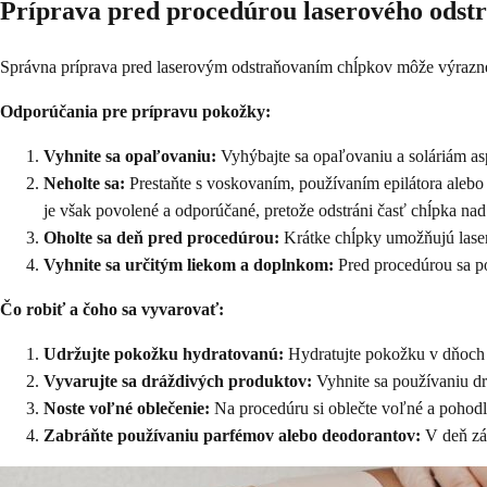
Príprava pred procedúrou laserového odst
Správna príprava pred laserovým odstraňovaním chĺpkov môže výrazne
Odporúčania pre prípravu pokožky:
Vyhnite sa opaľovaniu:
Vyhýbajte sa opaľovaniu a soláriám as
Neholte sa:
Prestaňte s voskovaním, používaním epilátora alebo 
je však povolené a odporúčané, pretože odstráni časť chĺpka n
Oholte sa deň pred procedúrou:
Krátke chĺpky umožňujú laseru
Vyhnite sa určitým liekom a doplnkom:
Pred procedúrou sa po
Čo robiť a čoho sa vyvarovať:
Udržujte pokožku hydratovanú:
Hydratujte pokožku v dňoch v
Vyvarujte sa dráždivých produktov:
Vyhnite sa používaniu dr
Noste voľné oblečenie:
Na procedúru si oblečte voľné a pohodlné
Zabráňte používaniu parfémov alebo deodorantov:
V deň zák