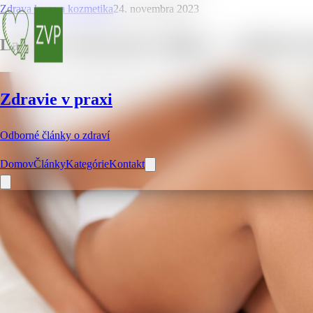
Zdrava krasa a kozmetika
24. novembra 2023
Laserové odstránenie chĺpkov – 4 dôležité 
Zdravie v praxi
Odborné články o zdraví
Domov
Články
Kategórie
Kontakt