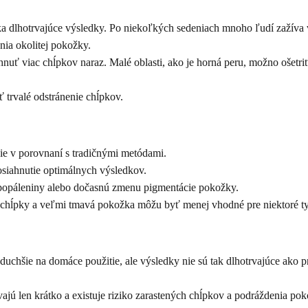
dlhotrvajúce výsledky. Po niekoľkých sedeniach mnoho ľudí zažíva vý
nia okolitej pokožky.
uť viac chĺpkov naraz. Malé oblasti, ako je horná peru, možno ošetriť 
trvalé odstránenie chĺpkov.
e v porovnaní s tradičnými metódami.
siahnutie optimálnych výsledkov.
popáleniny alebo dočasnú zmenu pigmentácie pokožky.
 chĺpky a veľmi tmavá pokožka môžu byť menej vhodné pre niektoré ty
uchšie na domáce použitie, ale výsledky nie sú tak dlhotrvajúce ako 
ajú len krátko a existuje riziko zarastených chĺpkov a podráždenia pok