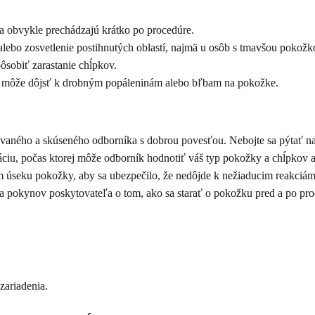
 a obvykle prechádzajú krátko po procedúre.
lebo zosvetlenie postihnutých oblastí, najmä u osôb s tmavšou pokožk
ôsobiť zarastanie chĺpkov.
u môže dôjsť k drobným popáleninám alebo bľbam na pokožke.
vaného a skúseného odborníka s dobrou povesťou. Nebojte sa pýtať na i
ciu, počas ktorej môže odborník hodnotiť váš typ pokožky a chĺpkov a 
 úseku pokožky, aby sa ubezpečilo, že nedôjde k nežiaducim reakciám
 pokynov poskytovateľa o tom, ako sa starať o pokožku pred a po proced
zariadenia.