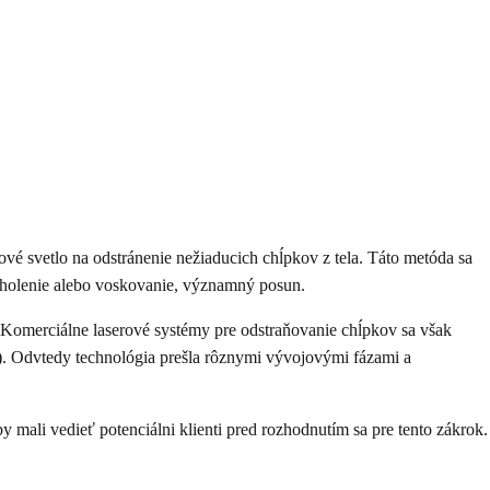
vé svetlo na odstránenie nežiaducich chĺpkov z tela. Táto metóda sa
e holenie alebo voskovanie, významný posun.
y. Komerciálne laserové systémy pre odstraňovanie chĺpkov sa však
A). Odvtedy technológia prešla rôznymi vývojovými fázami a
 mali vedieť potenciálni klienti pred rozhodnutím sa pre tento zákrok.