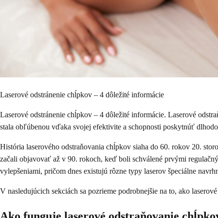
Laserové odstránenie chĺpkov – 4 dôležité informácie
Laserové odstránenie chĺpkov – 4 dôležité informácie. Laserové odstra
stala obľúbenou vďaka svojej efektivite a schopnosti poskytnúť dlhodo
História laserového odstraňovania chĺpkov siaha do 60. rokov 20. stor
začali objavovať až v 90. rokoch, keď boli schválené prvými regulačn
vylepšeniami, pričom dnes existujú rôzne typy laserov špeciálne navrh
V nasledujúcich sekciách sa pozrieme podrobnejšie na to, ako laserové
Ako funguje laserové odstraňovanie chĺpko