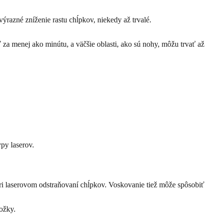
razné zníženie rastu chĺpkov, niekedy až trvalé.
za menej ako minútu, a väčšie oblasti, ako sú nohy, môžu trvať až
py laserov.
pri laserovom odstraňovaní chĺpkov. Voskovanie tiež môže spôsobiť
ožky.