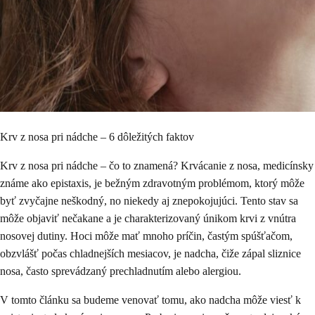
Krv z nosa pri nádche – 6 dôležitých faktov
Krv z nosa pri nádche – čo to znamená? Krvácanie z nosa, medicínsky
známe ako epistaxis, je bežným zdravotným problémom, ktorý môže
byť zvyčajne neškodný, no niekedy aj znepokojujúci. Tento stav sa
môže objaviť nečakane a je charakterizovaný únikom krvi z vnútra
nosovej dutiny. Hoci môže mať mnoho príčin, častým spúšťačom,
obzvlášť počas chladnejších mesiacov, je nadcha, čiže zápal sliznice
nosa, často sprevádzaný prechladnutím alebo alergiou.
V tomto článku sa budeme venovať tomu, ako nadcha môže viesť k