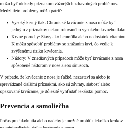
môžu byť niekedy príznakom vážnejších zdravotných problémov.
Medzi tieto problémy môžu patriť:
Vysoký krvný tlak: Chronické krvácanie z nosa môže byť
jedným z príznakov nekontrolovaného vysokého krvného tlaku.
Krvné poruchy: Stavy ako hemofília alebo nedostatok vitamínu
K môžu spôsobiť problémy so zrážaním krvi, čo vedie k
zvýšenému riziku krvácania.
Nádory: V zriedkavých prípadoch môže byť krvácanie z nosa
spôsobené nádorom v nose alebo sínusoch.
V prípade, že krvácanie z nosa je ťažké, nezastaví sa alebo je
sprevádzané ďalšími príznakmi, ako sú závraty, slabosť alebo
opakované krvácanie, je dôležité vyhľadať lekársku pomoc.
Prevencia a samoliečba
Počas prechladnutia alebo nadchy je možné urobiť niekoľko krokov
na minimalizáciu rizika krvácania z nosa: