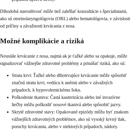
Dlhodobá starostlivosť môže tiež zahŕňať konzultácie s špecialistami,
ako sú otorinolaryngológovia (ORL) alebo hematológovia, v závislosti
od príčiny a závažnosti krvácania z nosa.
Možné komplikácie a riziká
Neustále krvácanie z nosa, najmä ak je ťažké alebo sa opakuje, môže
signalizovať vážnejšie zdravotné problémy a prinášať riziká, ako sú:
Strata krvi: Ťažké alebo dlhotrvajúce krvácanie môže spôsobiť
značnú stratu krvi, vedúcu k anémii alebo v závažných
prípadoch, k hypovolemickému šoku.
Poškodenie tkaniva: Častá kauterizácia alebo iné invazívne
liečby môžu poškodiť nosové tkanivá alebo spôsobiť jazvy.
Skryté zdravotné stavy: Opakované epizódy môžu byť znakom
vážnejších zdravotných problémov, ako sú vysoký krvný tlak,
poruchy krvácania, alebo v niektorých prípadoch, nádory.