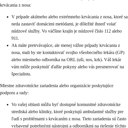
krvácania z nosa:
V prípade akútneho alebo extrémneho krvácania z nosa, ktoré sa
neda zastaviť domácimi metódami, je dôležité ihneď volať
núdzové služby. Vo väčšine krajín je núdzové číslo 112 alebo
911.
Ak máte pretrvávajúce, ale menej vážne prípady krvácania z
nosa, mali by ste kontaktovať svojho všeobecného lekára (GP)
alebo miestneho odborníka na ORL (uši, nos, krk). Váš lekár
vám môže poskytnúť ďalšie pokyny alebo vás presmerovať na
špecialistu.
Miestne zdravotnícke zariadenia alebo organizácie poskytujúce
podporu a rady:
Vo vašej oblasti môžu byť dostupné komunitné zdravotnícke
strediská alebo kliniky, ktoré poskytujú ambulantné služby pre
ľudí s problémami s krvácaním z nosa. Tieto zariadenia sú často
vybavené potrebnými nástrojmi a odborníkmi na riešenie týchto