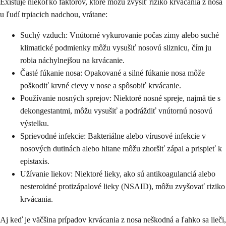
Existuje niekoľko faktorov, ktoré môžu zvýšiť riziko krvácania z nosa
u ľudí trpiacich nadchou, vrátane:
Suchý vzduch: Vnútorné vykurovanie počas zimy alebo suché
klimatické podmienky môžu vysušiť nosovú sliznicu, čím ju
robia náchylnejšou na krvácanie.
Časté fúkanie nosa: Opakované a silné fúkanie nosa môže
poškodiť krvné cievy v nose a spôsobiť krvácanie.
Používanie nosných sprejov: Niektoré nosné spreje, najmä tie s
dekongestantmi, môžu vysušiť a podráždiť vnútornú nosovú
výstelku.
Sprievodné infekcie: Bakteriálne alebo vírusové infekcie v
nosových dutinách alebo hltane môžu zhoršiť zápal a prispieť k
epistaxis.
Užívanie liekov: Niektoré lieky, ako sú antikoagulanciá alebo
nesteroidné protizápalové lieky (NSAID), môžu zvyšovať riziko
krvácania.
Aj keď je väčšina prípadov krvácania z nosa neškodná a ľahko sa lieči,