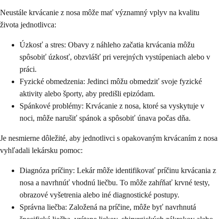
Neustále krvácanie z nosa môže mať významný vplyv na kvalitu
života jednotlivca:
Úzkosť a stres: Obavy z náhleho začatia krvácania môžu
spôsobiť úzkosť, obzvlášť pri verejných vystúpeniach alebo v
práci.
Fyzické obmedzenia: Jedinci môžu obmedziť svoje fyzické
aktivity alebo športy, aby predišli epizódam.
Spánkové problémy: Krvácanie z nosa, ktoré sa vyskytuje v
noci, môže narušiť spánok a spôsobiť únava počas dňa.
Je nesmierne dôležité, aby jednotlivci s opakovaným krvácaním z nosa
vyhľadali lekársku pomoc:
Diagnóza príčiny: Lekár môže identifikovať príčinu krvácania z
nosa a navrhnúť vhodnú liečbu. To môže zahŕňať krvné testy,
obrazové vyšetrenia alebo iné diagnostické postupy.
Správna liečba: Založená na príčine, môže byť navrhnutá