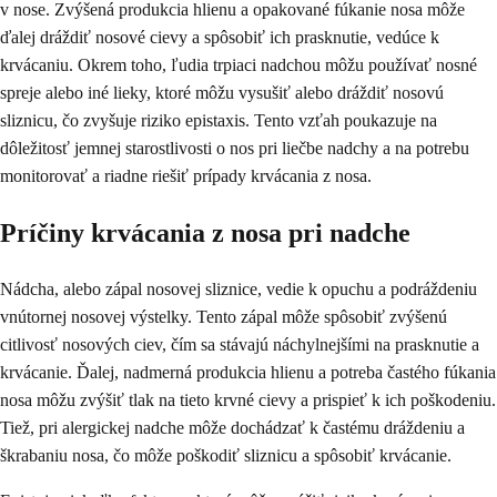
v nose. Zvýšená produkcia hlienu a opakované fúkanie nosa môže
ďalej dráždiť nosové cievy a spôsobiť ich prasknutie, vedúce k
krvácaniu. Okrem toho, ľudia trpiaci nadchou môžu používať nosné
spreje alebo iné lieky, ktoré môžu vysušiť alebo dráždiť nosovú
sliznicu, čo zvyšuje riziko epistaxis. Tento vzťah poukazuje na
dôležitosť jemnej starostlivosti o nos pri liečbe nadchy a na potrebu
monitorovať a riadne riešiť prípady krvácania z nosa.
Príčiny krvácania z nosa pri nadche
Nádcha, alebo zápal nosovej sliznice, vedie k opuchu a podráždeniu
vnútornej nosovej výstelky. Tento zápal môže spôsobiť zvýšenú
citlivosť nosových ciev, čím sa stávajú náchylnejšími na prasknutie a
krvácanie. Ďalej, nadmerná produkcia hlienu a potreba častého fúkania
nosa môžu zvýšiť tlak na tieto krvné cievy a prispieť k ich poškodeniu.
Tiež, pri alergickej nadche môže dochádzať k častému dráždeniu a
škrabaniu nosa, čo môže poškodiť sliznicu a spôsobiť krvácanie.