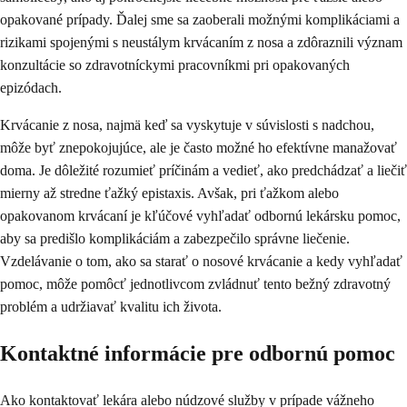
opakované prípady. Ďalej sme sa zaoberali možnými komplikáciami a
rizikami spojenými s neustálym krvácaním z nosa a zdôraznili význam
konzultácie so zdravotníckymi pracovníkmi pri opakovaných
epizódach.
Krvácanie z nosa, najmä keď sa vyskytuje v súvislosti s nadchou,
môže byť znepokojujúce, ale je často možné ho efektívne manažovať
doma. Je dôležité rozumieť príčinám a vedieť, ako predchádzať a liečiť
mierny až stredne ťažký epistaxis. Avšak, pri ťažkom alebo
opakovanom krvácaní je kľúčové vyhľadať odbornú lekársku pomoc,
aby sa predišlo komplikáciám a zabezpečilo správne liečenie.
Vzdelávanie o tom, ako sa starať o nosové krvácanie a kedy vyhľadať
pomoc, môže pomôcť jednotlivcom zvládnuť tento bežný zdravotný
problém a udržiavať kvalitu ich života.
Kontaktné informácie pre odbornú pomoc
Ako kontaktovať lekára alebo núdzové služby v prípade vážneho