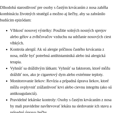
Dlhodobá starostlivosť pre osoby s častým krvácaním z nosa zahŕňa
kombináciu životných stratégií a možno aj liečby, aby sa zabránilo
budúcim epizódam:
Vlhkosť nosovej výstelky: Použitie solných nosných sprejov
alebo gélov a zvlhčovačov vzduchu na udržanie nosových ciest
vlhkých.
Kontrola alergií: Ak sú alergie príčinou častého krvácania z
nosa, môže byť potrebná antihistaminiká alebo iná alergická
terapia.
Vyhnúť sa dráždivým látkam: Vyhnúť sa faktorom, ktoré môžu
dráždiť nos, ako je cigaretový dym alebo extrémne teploty.
Monitorovanie liekov: Revízia a prípadná úprava liekov, ktoré
môžu ovplyvniť zrážanlivosť krvi alebo cievnu integritu (ako sú
antikoagulanciá).
Pravidelné lekárske kontroly: Osoby s častým krvácaním z nosa
by mali pravidelne navštevovať lekára na sledovanie ich stavu a
prípadnú úpravu liečby.