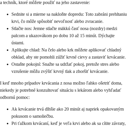
a techník, ktoré môžete použiť na jeho zastavenie:
Sednite si a mierne sa nakloňte dopredu: Toto zabráni prehltaniu
krvi, čo môže spôsobiť nevoľnosť alebo zvracanie.
Stlačte nos: Jemne stlačte mäkkú časť nosa (nozdry) medzi
palcom a ukazovákom po dobu 10 až 15 minút. Dýchajte
ústami.
Aplikujte chlad: Na čelo alebo krk môžete aplikovať chladný
obklad, aby ste pomohli zúžiť krvné cievy a zastaviť krvácanie.
Ostaňte pokojní: Snažte sa udržať pokoj, pretože stres alebo
vzrušenie môžu zvýšiť krvný tlak a zhoršiť krvácanie.
I keď mnoho prípadov krvácania z nosa možno ľahko ošetriť doma,
niekedy je potrebné konzultovať situáciu s lekárom alebo vyhľadať
odbornú pomoc:
Ak krvácanie trvá dlhšie ako 20 minút aj napriek opakovaným
pokusom o samoliečbu.
Pri ťažkom krvácaní, keď je veľa krvi alebo ak sa cítite závraty,