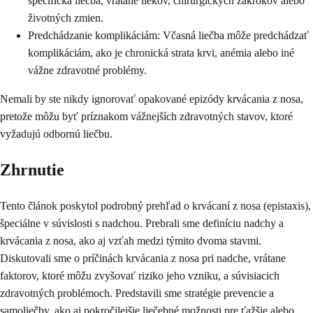
špecifická liečba, vrátane liekov, chirurgických zákrokov alebo
životných zmien.
Predchádzanie komplikáciám: Včasná liečba môže predchádzať
komplikáciám, ako je chronická strata krvi, anémia alebo iné
vážne zdravotné problémy.
Nemali by ste nikdy ignorovať opakované epizódy krvácania z nosa,
pretože môžu byť príznakom vážnejších zdravotných stavov, ktoré
vyžadujú odbornú liečbu.
Zhrnutie
Tento článok poskytol podrobný prehľad o krvácaní z nosa (epistaxis),
špeciálne v súvislosti s nadchou. Prebrali sme definíciu nadchy a
krvácania z nosa, ako aj vzťah medzi týmito dvoma stavmi.
Diskutovali sme o príčinách krvácania z nosa pri nadche, vrátane
faktorov, ktoré môžu zvyšovať riziko jeho vzniku, a súvisiacich
zdravotných problémoch. Predstavili sme stratégie prevencie a
samoliečby, ako aj pokročilejšie liečebné možnosti pre ťažšie alebo