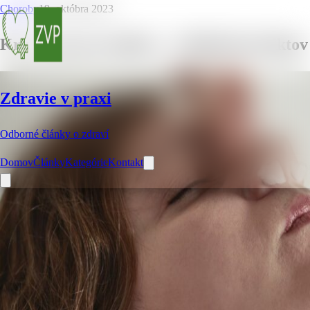
Choroby
19. októbra 2023
Krv z nosa pri nádche – 6 dôležitých faktov
Zdravie v praxi
Odborné články o zdraví
Domov
Články
Kategórie
Kontakt