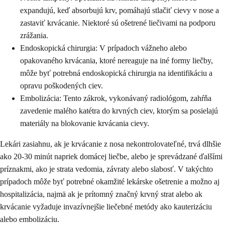
expandujú, keď absorbujú krv, pomáhajú stlačiť cievy v nose a
zastaviť krvácanie. Niektoré sú ošetrené liečivami na podporu
zrážania.
Endoskopická chirurgia: V prípadoch vážneho alebo
opakovaného krvácania, ktoré nereaguje na iné formy liečby,
môže byť potrebná endoskopická chirurgia na identifikáciu a
opravu poškodených ciev.
Embolizácia: Tento zákrok, vykonávaný radiológom, zahŕňa
zavedenie malého katétra do krvných ciev, ktorým sa posielajú
materiály na blokovanie krvácania cievy.
Lekári zasiahnu, ak je krvácanie z nosa nekontrolovateľné, trvá dlhšie
ako 20-30 minút napriek domácej liečbe, alebo je sprevádzané ďalšími
príznakmi, ako je strata vedomia, závraty alebo slabosť. V takýchto
prípadoch môže byť potrebné okamžité lekárske ošetrenie a možno aj
hospitalizácia, najmä ak je prítomný značný krvný strat alebo ak
krvácanie vyžaduje invazívnejšie liečebné metódy ako kauterizáciu
alebo embolizáciu.