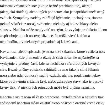
faktormi vrátane vírusov (ako je bežné prechladnutie), alergií
(alergická rinitída), alebo iných podnetov, ako je napríklad znečistený
vzduch. Symptómy nadchy zahŕňajú kýchanie, upchatý nos, rinorea
(tekutá sekrécia z nosa), svrbenie a niekedy aj bolesť hlavy alebo
sínusov. Nadcha môže ovplyvniť nos tým, že zvyšuje produkciu hlienu
a spôsobuje opuch nosovej sliznice, čo môže viesť k tlaku a
nepohodliu, a v niektorých prípadoch aj k krvácaniu.
Krv z nosa, alebo epistaxis, je strata krvi z tkaniva, ktoré vystieľa nos.
Krvácanie môže prameniť z rôznych častí nosa, ale najčastejšie sa
vyskytuje v prednej časti, kde sa nachádza veľa drobných krvných
ciev. Bežné príčiny epistaxis zahŕňajú traumu (ako je silné fúkanie
nosa alebo úder do nosa), suchý vzduch, alergie, používanie liekov,
ktoré ovplyvňujú zrážanie krvi, alebo zdravotné stavy, ako je vysoký
krvný tlak. V niektorých prípadoch môže byť príčina neznáma.
Nádcha a krv z nosa sú často prepojené, pretože zápal a neustály tlak
spôsobený nadchou môžu oslabiť alebo poškodiť drobné krvné cievy