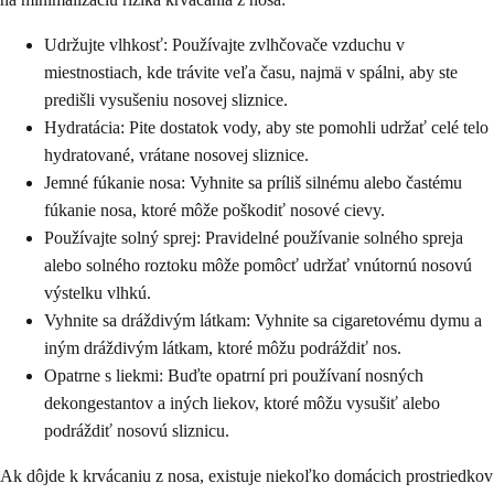
Udržujte vlhkosť: Používajte zvlhčovače vzduchu v
miestnostiach, kde trávite veľa času, najmä v spálni, aby ste
predišli vysušeniu nosovej sliznice.
Hydratácia: Pite dostatok vody, aby ste pomohli udržať celé telo
hydratované, vrátane nosovej sliznice.
Jemné fúkanie nosa: Vyhnite sa príliš silnému alebo častému
fúkanie nosa, ktoré môže poškodiť nosové cievy.
Používajte solný sprej: Pravidelné používanie solného spreja
alebo solného roztoku môže pomôcť udržať vnútornú nosovú
výstelku vlhkú.
Vyhnite sa dráždivým látkam: Vyhnite sa cigaretovému dymu a
iným dráždivým látkam, ktoré môžu podráždiť nos.
Opatrne s liekmi: Buďte opatrní pri používaní nosných
dekongestantov a iných liekov, ktoré môžu vysušiť alebo
podráždiť nosovú sliznicu.
Ak dôjde k krvácaniu z nosa, existuje niekoľko domácich prostriedkov