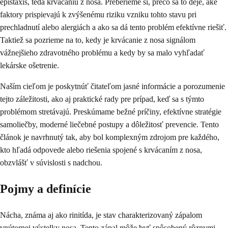
epistaxis, teda krvácaniu z nosa. Preberieme si, prečo sa to deje, aké
faktory prispievajú k zvýšenému riziku vzniku tohto stavu pri
prechladnutí alebo alergiách a ako sa dá tento problém efektívne riešiť.
Taktiež sa pozrieme na to, kedy je krvácanie z nosa signálom
vážnejšieho zdravotného problému a kedy by sa malo vyhľadať
lekárske ošetrenie.
Naším cieľom je poskytnúť čitateľom jasné informácie a porozumenie
tejto záležitosti, ako aj praktické rady pre prípad, keď sa s týmto
problémom stretávajú. Preskúmame bežné príčiny, efektívne stratégie
samoliečby, moderné liečebné postupy a dôležitosť prevencie. Tento
článok je navrhnutý tak, aby bol komplexným zdrojom pre každého,
kto hľadá odpovede alebo riešenia spojené s krvácaním z nosa,
obzvlášť v súvislosti s nadchou.
Pojmy a definície
Nácha, známa aj ako rinitída, je stav charakterizovaný zápalom
vnútornej výstelky nosa. Tento zápal môže byť spôsobený rôznymi