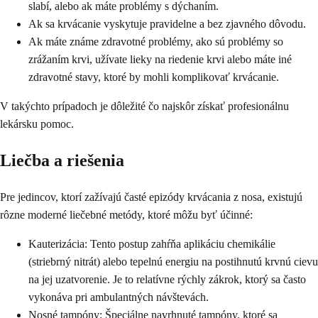
slabí, alebo ak máte problémy s dýchaním.
Ak sa krvácanie vyskytuje pravidelne a bez zjavného dôvodu.
Ak máte známe zdravotné problémy, ako sú problémy so
zrážaním krvi, užívate lieky na riedenie krvi alebo máte iné
zdravotné stavy, ktoré by mohli komplikovať krvácanie.
V takýchto prípadoch je dôležité čo najskôr získať profesionálnu
lekársku pomoc.
Liečba a riešenia
Pre jedincov, ktorí zažívajú časté epizódy krvácania z nosa, existujú
rôzne moderné liečebné metódy, ktoré môžu byť účinné:
Kauterizácia: Tento postup zahŕňa aplikáciu chemikálie
(striebrný nitrát) alebo tepelnú energiu na postihnutú krvnú cievu
na jej uzatvorenie. Je to relatívne rýchly zákrok, ktorý sa často
vykonáva pri ambulantných návštevách.
Nosné tampóny: Špeciálne navrhnuté tampóny, ktoré sa