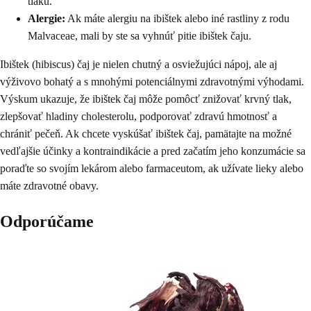
tlaku.
Alergie:
Ak máte alergiu na ibištek alebo iné rastliny z rodu
Malvaceae, mali by ste sa vyhnúť pitie ibištek čaju.
Ibištek (hibiscus) čaj je nielen chutný a osviežujúci nápoj, ale aj
výživovo bohatý a s mnohými potenciálnymi zdravotnými výhodami.
Výskum ukazuje, že ibištek čaj môže pomôcť znižovať krvný tlak,
zlepšovať hladiny cholesterolu, podporovať zdravú hmotnosť a
chrániť pečeň. Ak chcete vyskúšať ibištek čaj, pamätajte na možné
vedľajšie účinky a kontraindikácie a pred začatím jeho konzumácie sa
poraďte so svojím lekárom alebo farmaceutom, ak užívate lieky alebo
máte zdravotné obavy.
Odporúčame