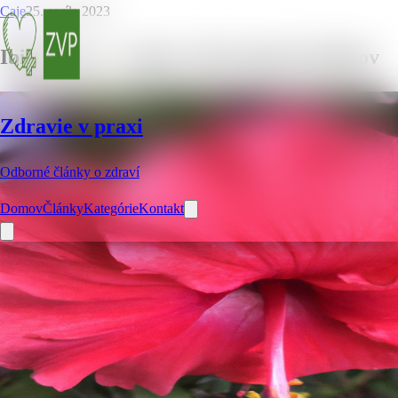
Caje
25. apríla 2023
Ibištek čaj – 5 super zdravotných účinkov
Zdravie v praxi
Odborné články o zdraví
Domov
Články
Kategórie
Kontakt