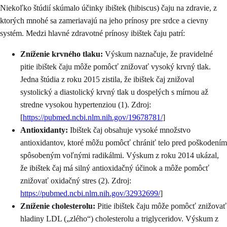
Niekoľko štúdií skúmalo účinky ibištek (hibiscus) čaju na zdravie, z
ktorých mnohé sa zameriavajú na jeho prínosy pre srdce a cievny
systém. Medzi hlavné zdravotné prínosy ibištek čaju patrí:
Zníženie krvného tlaku:
Výskum naznačuje, že pravidelné
pitie ibištek čaju môže pomôcť znižovať vysoký krvný tlak.
Jedna štúdia z roku 2015 zistila, že ibištek čaj znižoval
systolický a diastolický krvný tlak u dospelých s mírnou až
stredne vysokou hypertenziou (1). Zdroj:
[
https://pubmed.ncbi.nlm.nih.gov/19678781/
]
Antioxidanty:
Ibištek čaj obsahuje vysoké množstvo
antioxidantov, ktoré môžu pomôcť chrániť telo pred poškodením
spôsobeným voľnými radikálmi. Výskum z roku 2014 ukázal,
že ibištek čaj má silný antioxidačný účinok a môže pomôcť
znižovať oxidačný stres (2). Zdroj:
https://pubmed.ncbi.nlm.nih.gov/32932699/
]
Zníženie cholesterolu:
Pitie ibištek čaju môže pomôcť znižovať
hladiny LDL („zlého“) cholesterolu a triglyceridov. Výskum z