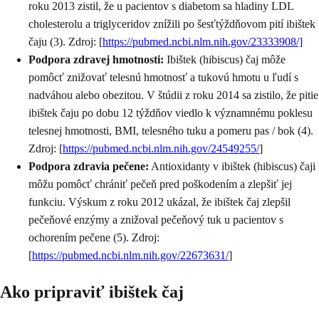
roku 2013 zistil, že u pacientov s diabetom sa hladiny LDL
cholesterolu a triglyceridov znížili po šesťtýždňovom pití ibištek
čaju (3). Zdroj: [
https://pubmed.ncbi.nlm.nih.gov/23333908/]
Podpora zdravej hmotnosti:
Ibištek (hibiscus) čaj môže
pomôcť znižovať telesnú hmotnosť a tukovú hmotu u ľudí s
nadváhou alebo obezitou. V štúdii z roku 2014 sa zistilo, že pitie
ibištek čaju po dobu 12 týždňov viedlo k významnému poklesu
telesnej hmotnosti, BMI, telesného tuku a pomeru pas / bok (4).
Zdroj: [
https://pubmed.ncbi.nlm.nih.gov/24549255/
]
Podpora zdravia pečene:
Antioxidanty v ibištek (hibiscus) čaji
môžu pomôcť chrániť pečeň pred poškodením a zlepšiť jej
funkciu. Výskum z roku 2012 ukázal, že ibištek čaj zlepšil
pečeňové enzýmy a znižoval pečeňový tuk u pacientov s
ochorením pečene (5). Zdroj:
[
https://pubmed.ncbi.nlm.nih.gov/22673631/
]
Ako pripraviť ibištek čaj