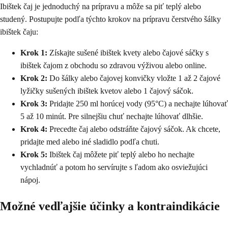
Ibištek čaj je jednoduchý na prípravu a môže sa piť teplý alebo
studený. Postupujte podľa týchto krokov na prípravu čerstvého šálky
ibištek čaju:
Krok 1:
Získajte sušené ibištek kvety alebo čajové sáčky s
ibištek čajom z obchodu so zdravou výživou alebo online.
Krok 2:
Do šálky alebo čajovej konvičky vložte 1 až 2 čajové
lyžičky sušených ibištek kvetov alebo 1 čajový sáčok.
Krok 3:
Pridajte 250 ml horúcej vody (95°C) a nechajte lúhovať
5 až 10 minút. Pre silnejšiu chuť nechajte lúhovať dlhšie.
Krok 4:
Precedte čaj alebo odstráňte čajový sáčok. Ak chcete,
pridajte med alebo iné sladidlo podľa chuti.
Krok 5:
Ibištek čaj môžete piť teplý alebo ho nechajte
vychladnúť a potom ho servírujte s ľadom ako osviežujúci
nápoj.
Možné vedľajšie účinky a kontraindikácie