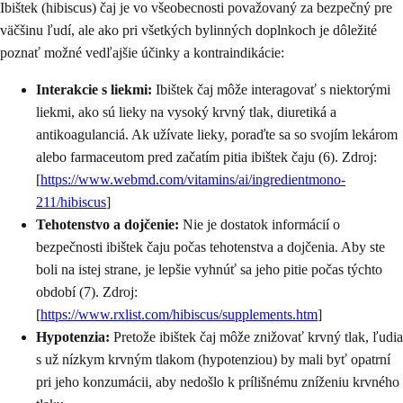
Ibištek (hibiscus) čaj je vo všeobecnosti považovaný za bezpečný pre
väčšinu ľudí, ale ako pri všetkých bylinných doplnkoch je dôležité
poznať možné vedľajšie účinky a kontraindikácie:
Interakcie s liekmi:
Ibištek čaj môže interagovať s niektorými
liekmi, ako sú lieky na vysoký krvný tlak, diuretiká a
antikoagulanciá. Ak užívate lieky, poraďte sa so svojím lekárom
alebo farmaceutom pred začatím pitia ibištek čaju (6). Zdroj:
[
https://www.webmd.com/vitamins/ai/ingredientmono-
211/hibiscus
]
Tehotenstvo a dojčenie:
Nie je dostatok informácií o
bezpečnosti ibištek čaju počas tehotenstva a dojčenia. Aby ste
boli na istej strane, je lepšie vyhnúť sa jeho pitie počas týchto
období (7). Zdroj:
[
https://www.rxlist.com/hibiscus/supplements.htm
]
Hypotenzia:
Pretože ibištek čaj môže znižovať krvný tlak, ľudia
s už nízkym krvným tlakom (hypotenziou) by mali byť opatrní
pri jeho konzumácii, aby nedošlo k prílišnému zníženiu krvného