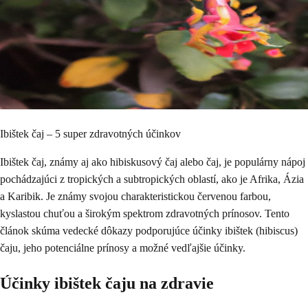
Ibištek čaj – 5 super zdravotných účinkov
Ibištek čaj, známy aj ako hibiskusový čaj alebo čaj, je populárny nápoj
pochádzajúci z tropických a subtropických oblastí, ako je Afrika, Ázia
a Karibik. Je známy svojou charakteristickou červenou farbou,
kyslastou chuťou a širokým spektrom zdravotných prínosov. Tento
článok skúma vedecké dôkazy podporujúce účinky ibištek (hibiscus)
čaju, jeho potenciálne prínosy a možné vedľajšie účinky.
Účinky ibištek čaju na zdravie