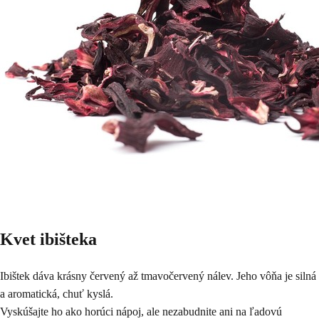
Kvet ibišteka
Ibištek dáva krásny červený až tmavočervený nálev. Jeho vôňa je silná
a aromatická, chuť kyslá.
Vyskúšajte ho ako horúci nápoj, ale nezabudnite ani na ľadovú