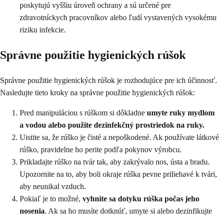
poskytujú vyššiu úroveň ochrany a sú určené pre
zdravotníckych pracovníkov alebo ľudí vystavených vysokému
riziku infekcie.
Správne použitie hygienických rúšok
Správne použitie hygienických rúšok je rozhodujúce pre ich účinnosť.
Nasledujte tieto kroky na správne použitie hygienických rúšok:
Pred manipuláciou s rúškom si dôkladne
umyte ruky mydlom
a vodou alebo použite dezinfekčný prostriedok na ruky.
Uistite sa, že rúško je čisté a nepoškodené. Ak používate látkové
rúško, pravidelne ho perite podľa pokynov výrobcu.
Prikladajte rúško na tvár tak, aby zakrývalo nos, ústa a bradu.
Upozornite na to, aby boli okraje rúška pevne priliehavé k tvári,
aby neunikal vzduch.
Pokiaľ je to možné,
vyhnite sa dotyku rúška počas jeho
nosenia
. Ak sa ho musíte dotknúť, umyte si alebo dezinfikujte