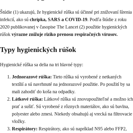
Štúdie (1) ukazujú, že hygienické rúška sú účinné pri znižovaní šírenia
infekcií, ako sú
chrípka, SARS a COVID-19
. Podľa štúdie z roku
2020 publikovanej v časopise The Lancet (2) použitie hygienických
rúšok
výrazne znižuje riziko prenosu respiračných vírusov.
Typy hygienických rúšok
Hygienické rúška sa delia na tri hlavné typy:
Jednorazové rúška:
Tieto rúška sú vyrobené z netkaných
textílií a sú navrhnuté na jednorazové použitie. Po použití by sa
mali zahodiť do koša na odpadky.
Látkové rúška:
Látkové rúška sú znovupoužiteľné a možno ich
prať a sušiť. Sú vyrobené z rôznych materiálov, ako sú bavlna,
polyester alebo zmesi. Niekedy obsahujú aj vrecká na filtrovacie
vložky.
Respirátory:
Respirátory, ako sú napríklad N95 alebo FFP2,