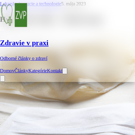
Lekarske inovacie a technologie
5. mája 2023
Hygienické rúška – 3 hlavné typy
Zdravie v praxi
Odborné články o zdraví
Domov
Články
Kategórie
Kontakt