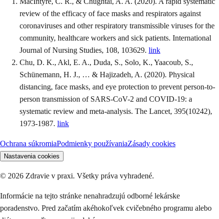
MacIntyre, C. R., & Chughtai, A. A. (2020). A rapid systematic
review of the efficacy of face masks and respirators against
coronaviruses and other respiratory transmissible viruses for the
community, healthcare workers and sick patients. International
Journal of Nursing Studies, 108, 103629.
link
Chu, D. K., Akl, E. A., Duda, S., Solo, K., Yaacoub, S.,
Schünemann, H. J., … & Hajizadeh, A. (2020). Physical
distancing, face masks, and eye protection to prevent person-to-
person transmission of SARS-CoV-2 and COVID-19: a
systematic review and meta-analysis. The Lancet, 395(10242),
1973-1987.
link
Ochrana súkromia
Podmienky používania
Zásady cookies
Nastavenia cookies
©
2026
Zdravie v praxi. Všetky práva vyhradené.
Informácie na tejto stránke nenahradzujú odborné lekárske
poradenstvo. Pred začatím akéhokoľvek cvičebného programu alebo