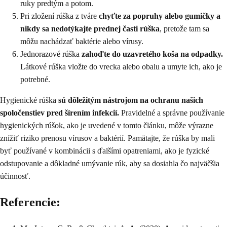
ruky predtým a potom.
Pri zložení rúška z tváre
chyťte za popruhy alebo gumičky a
nikdy sa nedotýkajte prednej časti rúška
, pretože tam sa
môžu nachádzať baktérie alebo vírusy.
Jednorazové rúška
zahoďte do uzavretého koša na odpadky.
Látkové rúška vložte do vrecka alebo obalu a umyte ich, ako je
potrebné.
Hygienické rúška
sú dôležitým nástrojom na ochranu našich
spoločenstiev pred šírením infekcií.
Pravidelné a správne používanie
hygienických rúšok, ako je uvedené v tomto článku, môže výrazne
znížiť riziko prenosu vírusov a baktérií. Pamätajte, že rúška by mali
byť používané v kombinácii s ďalšími opatreniami, ako je fyzické
odstupovanie a dôkladné umývanie rúk, aby sa dosiahla čo najväčšia
účinnosť.
Referencie: