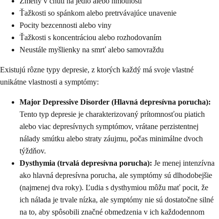
Zmeny v chuti na jedlo alebo hmotnosti
Ťažkosti so spánkom alebo pretrvávajúce unavenie
Pocity bezcennosti alebo viny
Ťažkosti s koncentráciou alebo rozhodovaním
Neustále myšlienky na smrť alebo samovraždu
Existujú rôzne typy depresie, z ktorých každý má svoje vlastné
unikátne vlastnosti a symptómy:
Major Depressive Disorder (Hlavná depresívna porucha):
Tento typ depresie je charakterizovaný prítomnosťou piatich
alebo viac depresívnych symptómov, vrátane perzistentnej
nálady smútku alebo straty záujmu, počas minimálne dvoch
týždňov.
Dysthymia (trvalá depresívna porucha):
Je menej intenzívna
ako hlavná depresívna porucha, ale symptómy sú dlhodobejšie
(najmenej dva roky). Ľudia s dysthymiou môžu mať pocit, že
ich nálada je trvale nízka, ale symptómy nie sú dostatočne silné
na to, aby spôsobili značné obmedzenia v ich každodennom