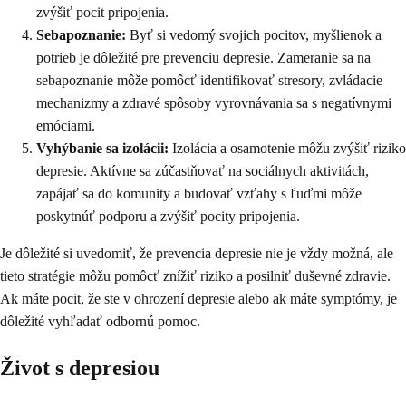
zvýšiť pocit pripojenia.
Sebapoznanie:
Byť si vedomý svojich pocitov, myšlienok a
potrieb je dôležité pre prevenciu depresie. Zameranie sa na
sebapoznanie môže pomôcť identifikovať stresory, zvládacie
mechanizmy a zdravé spôsoby vyrovnávania sa s negatívnymi
emóciami.
Vyhýbanie sa izolácii:
Izolácia a osamotenie môžu zvýšiť riziko
depresie. Aktívne sa zúčastňovať na sociálnych aktivitách,
zapájať sa do komunity a budovať vzťahy s ľuďmi môže
poskytnúť podporu a zvýšiť pocity pripojenia.
Je dôležité si uvedomiť, že prevencia depresie nie je vždy možná, ale
tieto stratégie môžu pomôcť znížiť riziko a posilniť duševné zdravie.
Ak máte pocit, že ste v ohrození depresie alebo ak máte symptómy, je
dôležité vyhľadať odbornú pomoc.
Život s depresiou