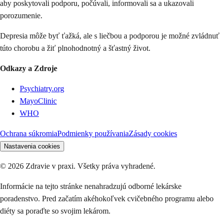
aby poskytovali podporu, počúvali, informovali sa a ukazovali
porozumenie.
Depresia môže byť ťažká, ale s liečbou a podporou je možné zvládnuť
túto chorobu a žiť plnohodnotný a šťastný život.
Odkazy a Zdroje
Psychiatry.org
MayoClinic
WHO
Ochrana súkromia
Podmienky používania
Zásady cookies
Nastavenia cookies
©
2026
Zdravie v praxi. Všetky práva vyhradené.
Informácie na tejto stránke nenahradzujú odborné lekárske
poradenstvo. Pred začatím akéhokoľvek cvičebného programu alebo
diéty sa poraďte so svojim lekárom.