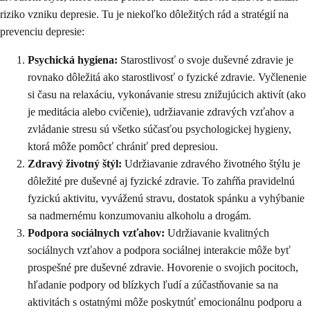
riziko vzniku depresie. Tu je niekoľko dôležitých rád a stratégií na
prevenciu depresie:
Psychická hygiena:
Starostlivosť o svoje duševné zdravie je
rovnako dôležitá ako starostlivosť o fyzické zdravie. Vyčlenenie
si času na relaxáciu, vykonávanie stresu znižujúcich aktivít (ako
je meditácia alebo cvičenie), udržiavanie zdravých vzťahov a
zvládanie stresu sú všetko súčasťou psychologickej hygieny,
ktorá môže pomôcť chrániť pred depresiou.
Zdravý životný štýl:
Udržiavanie zdravého životného štýlu je
dôležité pre duševné aj fyzické zdravie. To zahŕňa pravidelnú
fyzickú aktivitu, vyváženú stravu, dostatok spánku a vyhýbanie
sa nadmernému konzumovaniu alkoholu a drogám.
Podpora sociálnych vzťahov:
Udržiavanie kvalitných
sociálnych vzťahov a podpora sociálnej interakcie môže byť
prospešné pre duševné zdravie. Hovorenie o svojich pocitoch,
hľadanie podpory od blízkych ľudí a zúčastňovanie sa na
aktivitách s ostatnými môže poskytnúť emocionálnu podporu a