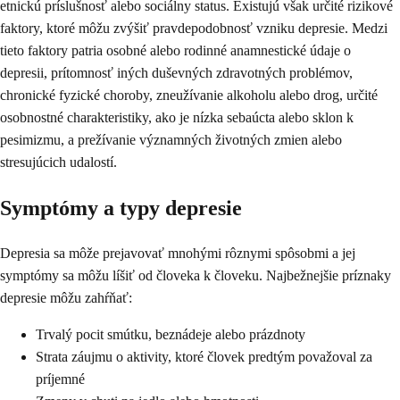
etnickú príslušnosť alebo sociálny status. Existujú však určité rizikové
faktory, ktoré môžu zvýšiť pravdepodobnosť vzniku depresie. Medzi
tieto faktory patria osobné alebo rodinné anamnestické údaje o
depresii, prítomnosť iných duševných zdravotných problémov,
chronické fyzické choroby, zneužívanie alkoholu alebo drog, určité
osobnostné charakteristiky, ako je nízka sebaúcta alebo sklon k
pesimizmu, a prežívanie významných životných zmien alebo
stresujúcich udalostí.
Symptómy a typy depresie
Depresia sa môže prejavovať mnohými rôznymi spôsobmi a jej
symptómy sa môžu líšiť od človeka k človeku. Najbežnejšie príznaky
depresie môžu zahŕňať:
Trvalý pocit smútku, beznádeje alebo prázdnoty
Strata záujmu o aktivity, ktoré človek predtým považoval za
príjemné