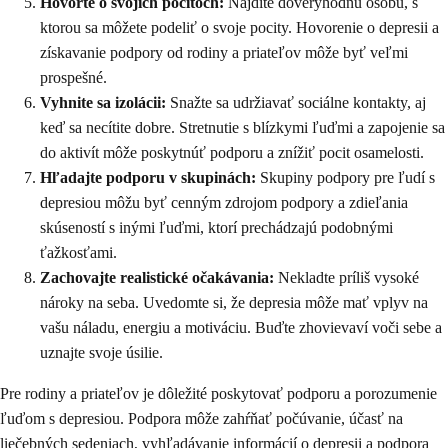
Hovorte o svojich pocitoch:
Nájdite dôveryhodnú osobu, s
ktorou sa môžete podeliť o svoje pocity. Hovorenie o depresii a
získavanie podpory od rodiny a priateľov môže byť veľmi
prospešné.
Vyhnite sa izolácii:
Snažte sa udržiavať sociálne kontakty, aj
keď sa necítite dobre. Stretnutie s blízkymi ľuďmi a zapojenie sa
do aktivít môže poskytnúť podporu a znížiť pocit osamelosti.
Hľadajte podporu v skupinách:
Skupiny podpory pre ľudí s
depresiou môžu byť cenným zdrojom podpory a zdieľania
skúseností s inými ľuďmi, ktorí prechádzajú podobnými
ťažkosťami.
Zachovajte realistické očakávania:
Nekladte príliš vysoké
nároky na seba. Uvedomte si, že depresia môže mať vplyv na
vašu náladu, energiu a motiváciu. Buďte zhovievaví voči sebe a
uznajte svoje úsilie.
Pre rodiny a priateľov je dôležité poskytovať podporu a porozumenie
ľuďom s depresiou. Podpora môže zahŕňať počúvanie, účasť na
liečebných sedeniach, vyhľadávanie informácií o depresii a podpora