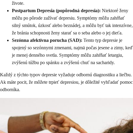
živote.
Postpartum Depresia (popôrodná depresia):
Niektoré ženy
môžu po pôrode zažívať depresiu. Symptómy môžu zahŕňať
silný smútok, úzkosť alebo beznádej, a môžu byť tak intenzívne,
že bránia schopnosti ženy starať sa o seba alebo o jej dieťa.
Sezónna afektívna porucha (SAD):
Tento typ depresie je
spojený so sezónnymi zmenami, najmä počas jesene a zimy, keď
je menej denného svetla. Symptómy môžu zahŕňať letargiu,
zvýšenú túžbu po spánku a zvýšenú chuť na sacharidy.
Každý z týchto typov depresie vyžaduje odbornú diagnostiku a liečbu.
Ak máte pocit, že môžete trpieť depresiou, je dôležité vyhľadať pomoc
odborníka.