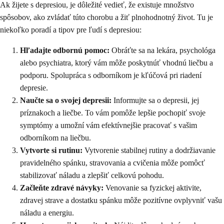
Ak žijete s depresiou, je dôležité vedieť, že existuje množstvo
spôsobov, ako zvládať túto chorobu a žiť plnohodnotný život. Tu je
niekoľko poradí a tipov pre ľudí s depresiou:
Hľadajte odbornú pomoc:
Obráťte sa na lekára, psychológa
alebo psychiatra, ktorý vám môže poskytnúť vhodnú liečbu a
podporu. Spolupráca s odborníkom je kľúčová pri riadení
depresie.
Naučte sa o svojej depresii:
Informujte sa o depresii, jej
príznakoch a liečbe. To vám pomôže lepšie pochopiť svoje
symptómy a umožní vám efektívnejšie pracovať s vašim
odborníkom na liečbu.
Vytvorte si rutinu:
Vytvorenie stabilnej rutiny a dodržiavanie
pravidelného spánku, stravovania a cvičenia môže pomôcť
stabilizovať náladu a zlepšiť celkovú pohodu.
Začleňte zdravé návyky:
Venovanie sa fyzickej aktivite,
zdravej strave a dostatku spánku môže pozitívne ovplyvniť vašu
náladu a energiu.