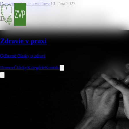
Dusevne zdravie a wellness
10. júna 2023
Depresie: Príčiny, liečba a prevencia
Zdravie v praxi
Odborné články o zdraví
Domov
Články
Kategórie
Kontakt