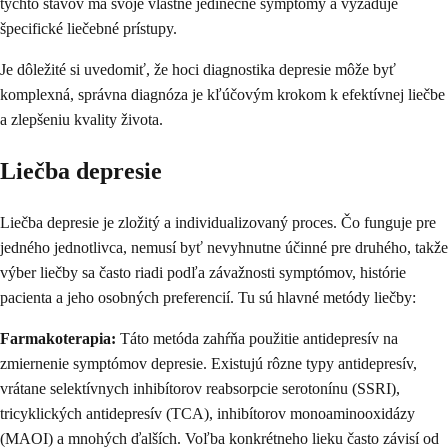
týchto stavov má svoje vlastné jedinečné symptómy a vyžaduje
špecifické liečebné prístupy.
Je dôležité si uvedomiť, že hoci diagnostika depresie môže byť
komplexná, správna diagnóza je kľúčovým krokom k efektívnej liečbe
a zlepšeniu kvality života.
Liečba depresie
Liečba depresie je zložitý a individualizovaný proces. Čo funguje pre
jedného jednotlivca, nemusí byť nevyhnutne účinné pre druhého, takže
výber liečby sa často riadi podľa závažnosti symptómov, histórie
pacienta a jeho osobných preferencií. Tu sú hlavné metódy liečby:
Farmakoterapia:
Táto metóda zahŕňa použitie antidepresív na
zmiernenie symptómov depresie. Existujú rôzne typy antidepresív,
vrátane selektívnych inhibítorov reabsorpcie serotonínu (SSRI),
tricyklických antidepresív (TCA), inhibítorov monoaminooxidázy
(MAOI) a mnohých ďalších. Voľba konkrétneho lieku často závisí od