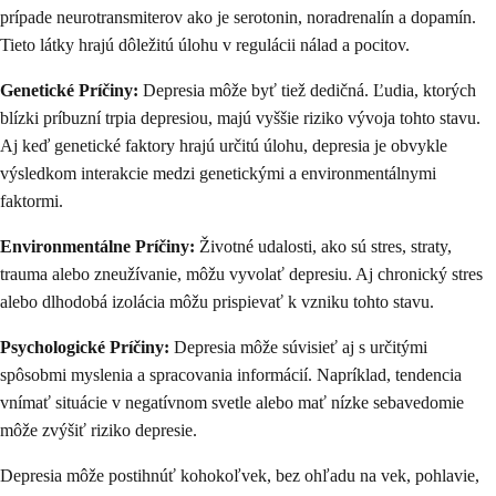
prípade neurotransmiterov ako je serotonin, noradrenalín a dopamín.
Tieto látky hrajú dôležitú úlohu v regulácii nálad a pocitov.
Genetické Príčiny:
Depresia môže byť tiež dedičná. Ľudia, ktorých
blízki príbuzní trpia depresiou, majú vyššie riziko vývoja tohto stavu.
Aj keď genetické faktory hrajú určitú úlohu, depresia je obvykle
výsledkom interakcie medzi genetickými a environmentálnymi
faktormi.
Environmentálne Príčiny:
Životné udalosti, ako sú stres, straty,
trauma alebo zneužívanie, môžu vyvolať depresiu. Aj chronický stres
alebo dlhodobá izolácia môžu prispievať k vzniku tohto stavu.
Psychologické Príčiny:
Depresia môže súvisieť aj s určitými
spôsobmi myslenia a spracovania informácií. Napríklad, tendencia
vnímať situácie v negatívnom svetle alebo mať nízke sebavedomie
môže zvýšiť riziko depresie.
Depresia môže postihnúť kohokoľvek, bez ohľadu na vek, pohlavie,