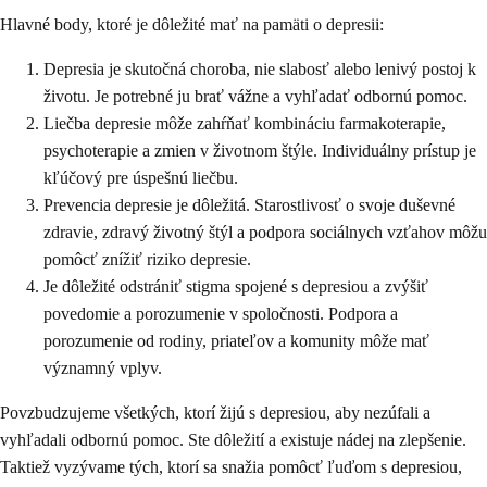
Hlavné body, ktoré je dôležité mať na pamäti o depresii:
Depresia je skutočná choroba, nie slabosť alebo lenivý postoj k
životu. Je potrebné ju brať vážne a vyhľadať odbornú pomoc.
Liečba depresie môže zahŕňať kombináciu farmakoterapie,
psychoterapie a zmien v životnom štýle. Individuálny prístup je
kľúčový pre úspešnú liečbu.
Prevencia depresie je dôležitá. Starostlivosť o svoje duševné
zdravie, zdravý životný štýl a podpora sociálnych vzťahov môžu
pomôcť znížiť riziko depresie.
Je dôležité odstrániť stigma spojené s depresiou a zvýšiť
povedomie a porozumenie v spoločnosti. Podpora a
porozumenie od rodiny, priateľov a komunity môže mať
významný vplyv.
Povzbudzujeme všetkých, ktorí žijú s depresiou, aby nezúfali a
vyhľadali odbornú pomoc. Ste dôležití a existuje nádej na zlepšenie.
Taktiež vyzývame tých, ktorí sa snažia pomôcť ľuďom s depresiou,