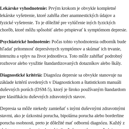
Lekárske vyhodnotenie:
Prvým krokom je obvykle kompletné
lekárske vyšetrenie, ktoré zahŕňa zber anamnestických údajov a
fyzické vyšetrenie. To je dôležité pre vylúčenie iných fyzických
chorôb, ktoré môžu spôsobiť alebo prispievať k symptómom depresie.
Psychiatrické hodnotenie:
Počas tohto vyhodnotenia odborník bude
hľadať prítomnosť depresívnych symptómov a skúmať ich trvanie,
intenzitu a vplyv na život jednotlivca. Toto môže zahŕňať podrobný
rozhovor alebo využitie štandardizovaných dotazníkov alebo škály.
Diagnostické kritériá:
Diagnóza depresie sa obvykle stanovuje na
základe kritérií uvedených v Diagnostickom a štatistickom manuáli
duševných porúch (DSM-5), ktorý je široko používaným štandardom
pre klasifikáciu duševných zdravotných stavov.
Depresia sa môže niekedy zamieňať s inými duševnými zdravotnými
stavmi, ako je úzkostná porucha, bipolárna porucha alebo borderline
porucha osobnosti, preto je dôležité mať odbornú diagnózu. Každý z