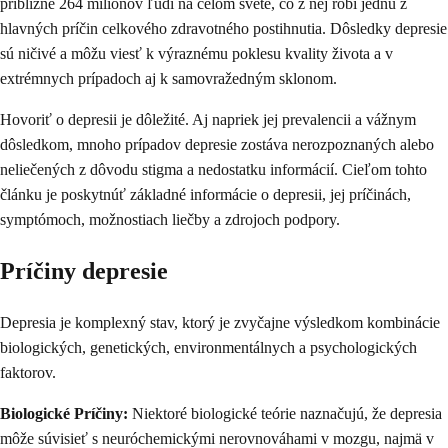
približne 264 miliónov ľudí na celom svete, čo z nej robí jednu z
hlavných príčin celkového zdravotného postihnutia. Dôsledky depresie
sú ničivé a môžu viesť k výraznému poklesu kvality života a v
extrémnych prípadoch aj k samovražedným sklonom.
Hovoriť o depresii je dôležité. Aj napriek jej prevalencii a vážnym
dôsledkom, mnoho prípadov depresie zostáva nerozpoznaných alebo
neliečených z dôvodu stigma a nedostatku informácií. Cieľom tohto
článku je poskytnúť základné informácie o depresii, jej príčinách,
symptómoch, možnostiach liečby a zdrojoch podpory.
Príčiny depresie
Depresia je komplexný stav, ktorý je zvyčajne výsledkom kombinácie
biologických, genetických, environmentálnych a psychologických
faktorov.
Biologické Príčiny:
Niektoré biologické teórie naznačujú, že depresia
môže súvisieť s neuróchemickými nerovnováhami v mozgu, najmä v