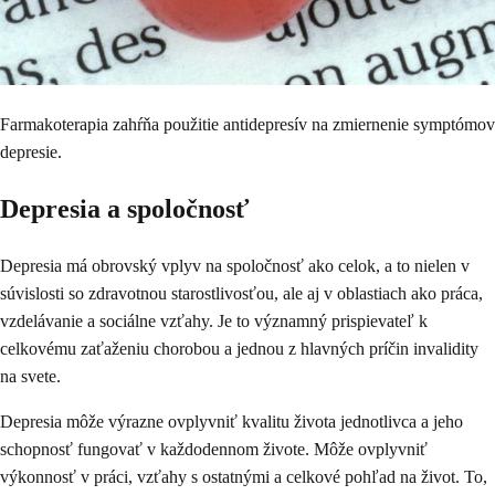
Farmakoterapia zahŕňa použitie antidepresív na zmiernenie symptómov
depresie.
Depresia a spoločnosť
Depresia má obrovský vplyv na spoločnosť ako celok, a to nielen v
súvislosti so zdravotnou starostlivosťou, ale aj v oblastiach ako práca,
vzdelávanie a sociálne vzťahy. Je to významný prispievateľ k
celkovému zaťaženiu chorobou a jednou z hlavných príčin invalidity
na svete.
Depresia môže výrazne ovplyvniť kvalitu života jednotlivca a jeho
schopnosť fungovať v každodennom živote. Môže ovplyvniť
výkonnosť v práci, vzťahy s ostatnými a celkové pohľad na život. To,