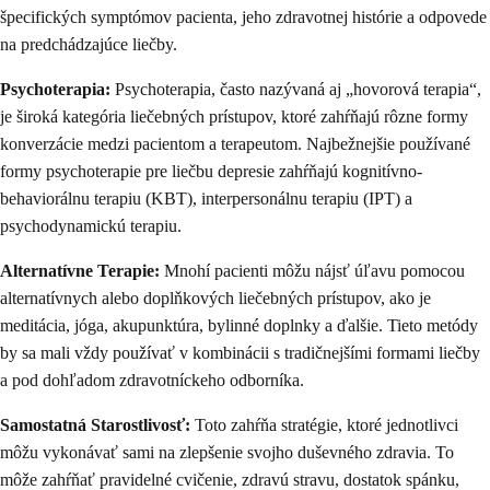
špecifických symptómov pacienta, jeho zdravotnej histórie a odpovede
na predchádzajúce liečby.
Psychoterapia:
Psychoterapia, často nazývaná aj „hovorová terapia“,
je široká kategória liečebných prístupov, ktoré zahŕňajú rôzne formy
konverzácie medzi pacientom a terapeutom. Najbežnejšie používané
formy psychoterapie pre liečbu depresie zahŕňajú kognitívno-
behaviorálnu terapiu (KBT), interpersonálnu terapiu (IPT) a
psychodynamickú terapiu.
Alternatívne Terapie:
Mnohí pacienti môžu nájsť úľavu pomocou
alternatívnych alebo doplňkových liečebných prístupov, ako je
meditácia, jóga, akupunktúra, bylinné doplnky a ďalšie. Tieto metódy
by sa mali vždy používať v kombinácii s tradičnejšími formami liečby
a pod dohľadom zdravotníckeho odborníka.
Samostatná Starostlivosť:
Toto zahŕňa stratégie, ktoré jednotlivci
môžu vykonávať sami na zlepšenie svojho duševného zdravia. To
môže zahŕňať pravidelné cvičenie, zdravú stravu, dostatok spánku,