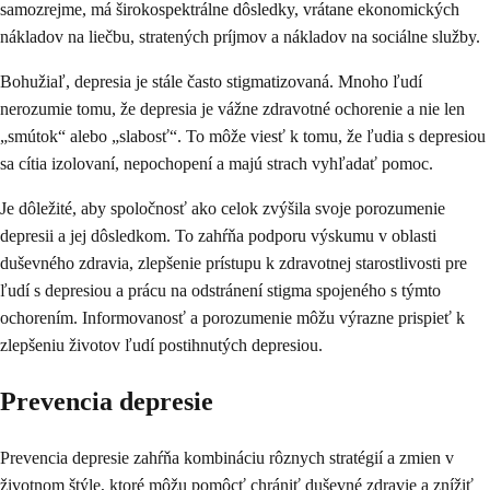
samozrejme, má širokospektrálne dôsledky, vrátane ekonomických
nákladov na liečbu, stratených príjmov a nákladov na sociálne služby.
Bohužiaľ, depresia je stále často stigmatizovaná. Mnoho ľudí
nerozumie tomu, že depresia je vážne zdravotné ochorenie a nie len
„smútok“ alebo „slabosť“. To môže viesť k tomu, že ľudia s depresiou
sa cítia izolovaní, nepochopení a majú strach vyhľadať pomoc.
Je dôležité, aby spoločnosť ako celok zvýšila svoje porozumenie
depresii a jej dôsledkom. To zahŕňa podporu výskumu v oblasti
duševného zdravia, zlepšenie prístupu k zdravotnej starostlivosti pre
ľudí s depresiou a prácu na odstránení stigma spojeného s týmto
ochorením. Informovanosť a porozumenie môžu výrazne prispieť k
zlepšeniu životov ľudí postihnutých depresiou.
Prevencia depresie
Prevencia depresie zahŕňa kombináciu rôznych stratégií a zmien v
životnom štýle, ktoré môžu pomôcť chrániť duševné zdravie a znížiť