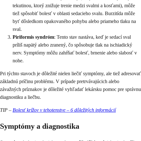
tekutinou, ktorý znižuje trenie medzi svalmi a kosťami), môže
tiež spôsobiť bolesť v oblasti sedacieho svalu. Burzitída môže
byť dôsledkom opakovaného pohybu alebo priameho tlaku na
sval.
Piriformis syndróm
: Tento stav nastáva, keď je sedací sval
príliš napätý alebo zranený, čo spôsobuje tlak na ischiadický
nerv. Symptómy môžu zahŕňať bolesť, brnenie alebo slabosť v
nohe.
Pri týchto stavoch je dôležité nielen liečiť symptómy, ale tiež adresovať
základnú príčinu problému. V prípade pretrvávajúcich alebo
závažných príznakov je dôležité vyhľadať lekársku pomoc pre správnu
diagnostiku a liečbu.
TIP –
Bolesť krížov v tehotenstve – 6 dôležitých informácií
Symptómy a diagnostika