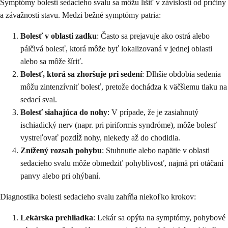
Symptómy bolesti sedacieho svalu sa môžu líšiť v závislosti od príčiny
a závažnosti stavu. Medzi bežné symptómy patria:
Bolesť v oblasti zadku
: Často sa prejavuje ako ostrá alebo
pálčivá bolesť, ktorá môže byť lokalizovaná v jednej oblasti
alebo sa môže šíriť.
Bolesť, ktorá sa zhoršuje pri sedení
: Dlhšie obdobia sedenia
môžu zintenzívniť bolesť, pretože dochádza k väčšiemu tlaku na
sedací sval.
Bolesť siahajúca do nohy
: V prípade, že je zasiahnutý
ischiadický nerv (napr. pri piriformis syndróme), môže bolesť
vystreľovať pozdĺž nohy, niekedy až do chodidla.
Znížený rozsah pohybu
: Stuhnutie alebo napätie v oblasti
sedacieho svalu môže obmedziť pohyblivosť, najmä pri otáčaní
panvy alebo pri ohýbaní.
Diagnostika bolesti sedacieho svalu zahŕňa niekoľko krokov:
Lekárska prehliadka
: Lekár sa opýta na symptómy, pohybové