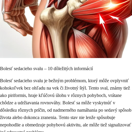
Bolesť sedacieho svalu – 10 dôležitých informácií
Bolesť sedacieho svalu je bežným problémom, ktorý môže ovplyvniť
kohokoľvek bez ohľadu na vek či životný štýl. Tento sval, známy tiež
ako piriformis, hraje kľúčovú úlohu v rôznych pohyboch, vrátane
chôdze a udržiavania rovnováhy. Bolesť sa môže vyskytnúť v
dôsledku rôznych príčin, od nadmerného namáhania po sedavý spôsob
života alebo dokonca zranenia. Tento stav nie lenže spôsobuje
nepohodlie a obmedzuje pohybovú aktivitu, ale môže tiež signalizovať