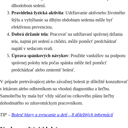
dlhodobom sedení.
Pravidelná fyzická aktivita
: Udržiavanie aktívneho životného
štýlu a vyhýbanie sa dlhým obdobiam sedenia môže byť
efektívnou prevenciou.
Dobrá držanie tela
: Pracovať na udržiavaní správnej držania
tela, najmä pri sedení a chôdzi, môže pomôcť predchádzať
napätí v sedacom svali.
Úprava spánkových návykov
: Použitie vankúšov na podporu
správnej polohy tela počas spánku môže tiež pomôcť
predchádzať alebo zmierniť bolesť.
V prípade pretrvávajúcej alebo závažnej bolesti je dôležité konzultovať
s lekárom alebo odborníkom na vhodnú diagnostiku a liečbu.
Samoliečba by mala byť vždy súčasťou celkového plánu liečby
dohodnutého so zdravotníckym pracovníkom.
TIP –
Bolesť hlavy a zvracanie u detí – 8 dôležitých informácií