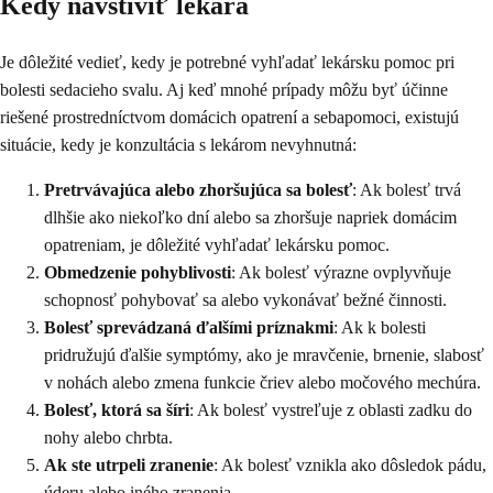
Kedy navštíviť lekára
Je dôležité vedieť, kedy je potrebné vyhľadať lekársku pomoc pri
bolesti sedacieho svalu. Aj keď mnohé prípady môžu byť účinne
riešené prostredníctvom domácich opatrení a sebapomoci, existujú
situácie, kedy je konzultácia s lekárom nevyhnutná:
Pretrvávajúca alebo zhoršujúca sa bolesť
: Ak bolesť trvá
dlhšie ako niekoľko dní alebo sa zhoršuje napriek domácim
opatreniam, je dôležité vyhľadať lekársku pomoc.
Obmedzenie pohyblivosti
: Ak bolesť výrazne ovplyvňuje
schopnosť pohybovať sa alebo vykonávať bežné činnosti.
Bolesť sprevádzaná ďalšími príznakmi
: Ak k bolesti
pridružujú ďalšie symptómy, ako je mravčenie, brnenie, slabosť
v nohách alebo zmena funkcie čriev alebo močového mechúra.
Bolesť, ktorá sa šíri
: Ak bolesť vystreľuje z oblasti zadku do
nohy alebo chrbta.
Ak ste utrpeli zranenie
: Ak bolesť vznikla ako dôsledok pádu,
úderu alebo iného zranenia.