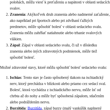
polohách, môžu viesť k preťaženiu a napätosti v oblasti sedacích
svalov.
Zranenia
: Akýkoľvek druh zranenia alebo nadmerné zaťaženie,
ako napríklad pri športoch alebo pri zdvíhaní ťažkých
predmetov, môže spôsobiť bolesť v oblasti sedacieho svalu.
Zranenia môžu zahŕňať natiahnutie alebo trhanie svalových
vlákien.
Zápal
: Zápal v oblasti sedacieho svalu, či už v dôsledku
zranenia alebo iných zdravotných podmienok, môže tiež
spôsobiť bolesť.
Možné zdravotné stavy, ktoré môžu spôsobiť bolesť sedacieho svalu:
Ischias
: Tento stav je často spôsobený tlakom na ischiadický
nerv, ktorý prechádza v blízkosti alebo priamo cez sedací sval.
Bolesť, ktorá vychádza z ischiadického nervu, môže ísť od
chrbta až do nohy a môže byť spôsobená zápalom, stlačením
alebo podráždením nervu.
Burzitída
:
Burzitída
, zápal burzy (malý vankúšik naplnený