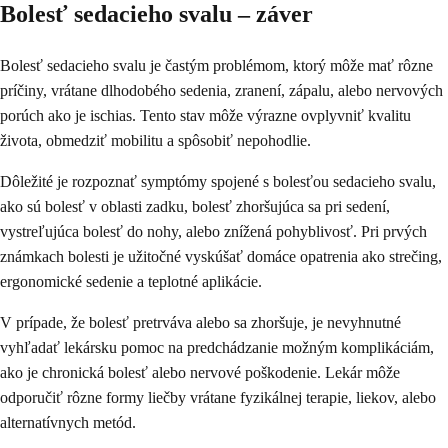
Bolesť sedacieho svalu – záver
Bolesť sedacieho svalu je častým problémom, ktorý môže mať rôzne
príčiny, vrátane dlhodobého sedenia, zranení, zápalu, alebo nervových
porúch ako je ischias. Tento stav môže výrazne ovplyvniť kvalitu
života, obmedziť mobilitu a spôsobiť nepohodlie.
Dôležité je rozpoznať symptómy spojené s bolesťou sedacieho svalu,
ako sú bolesť v oblasti zadku, bolesť zhoršujúca sa pri sedení,
vystreľujúca bolesť do nohy, alebo znížená pohyblivosť. Pri prvých
známkach bolesti je užitočné vyskúšať domáce opatrenia ako strečing,
ergonomické sedenie a teplotné aplikácie.
V prípade, že bolesť pretrváva alebo sa zhoršuje, je nevyhnutné
vyhľadať lekársku pomoc na predchádzanie možným komplikáciám,
ako je chronická bolesť alebo nervové poškodenie. Lekár môže
odporučiť rôzne formy liečby vrátane fyzikálnej terapie, liekov, alebo
alternatívnych metód.