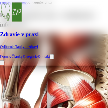
Fitness a cvicenie
22. januára 2024
Bolesť sedacieho svalu – 10 dôležitých
informácií
Zdravie v praxi
Odborné články o zdraví
Domov
Články
Kategórie
Kontakt