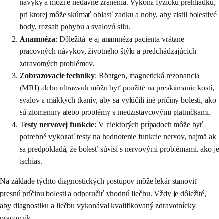
návyky a možné nedávne zranenia. Vykoná fyzickú prehliadku,
pri ktorej môže skúmať oblasť zadku a nohy, aby zistil bolestivé
body, rozsah pohybu a svalovú silu.
Anamnéza
: Dôležitá je aj anamnéza pacienta vrátane
pracovných návykov, životného štýlu a predchádzajúcich
zdravotných problémov.
Zobrazovacie techniky
: Röntgen, magnetická rezonancia
(MRI) alebo ultrazvuk môžu byť použité na preskúmanie kostí,
svalov a mäkkých tkanív, aby sa vylúčili iné príčiny bolesti, ako
sú zlomeniny alebo problémy s medzistavcovými platničkami.
Testy nervovej funkcie
: V niektorých prípadoch môže byť
potrebné vykonať testy na hodnotenie funkcie nervov, najmä ak
sa predpokladá, že bolesť súvisí s nervovými problémami, ako je
ischias.
Na základe týchto diagnostických postupov môže lekár stanoviť
presnú príčinu bolesti a odporučiť vhodnú liečbu. Vždy je dôležité,
aby diagnostiku a liečbu vykonával kvalifikovaný zdravotnícky
pracovník.