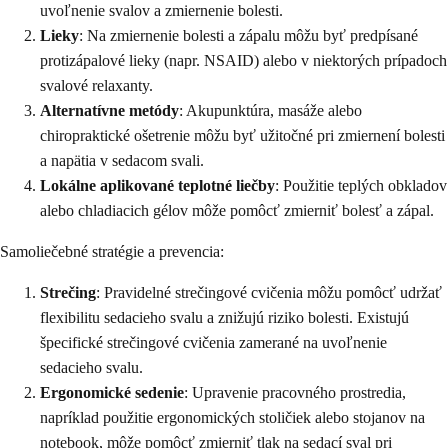
uvoľnenie svalov a zmiernenie bolesti.
Lieky
: Na zmiernenie bolesti a zápalu môžu byť predpísané
protizápalové lieky (napr. NSAID) alebo v niektorých prípadoch
svalové relaxanty.
Alternatívne metódy
: Akupunktúra, masáže alebo
chiropraktické ošetrenie môžu byť užitočné pri zmiernení bolesti
a napätia v sedacom svali.
Lokálne aplikované teplotné liečby
: Použitie teplých obkladov
alebo chladiacich gélov môže pomôcť zmierniť bolesť a zápal.
Samoliečebné stratégie a prevencia:
Strečing
: Pravidelné strečingové cvičenia môžu pomôcť udržať
flexibilitu sedacieho svalu a znižujú riziko bolesti. Existujú
špecifické strečingové cvičenia zamerané na uvoľnenie
sedacieho svalu.
Ergonomické sedenie
: Upravenie pracovného prostredia,
napríklad použitie ergonomických stoličiek alebo stojanov na
notebook, môže pomôcť zmierniť tlak na sedací sval pri