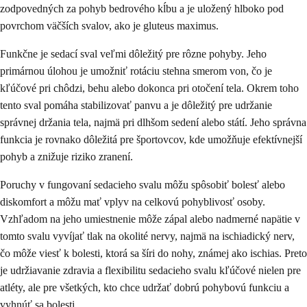
zodpovedných za pohyb bedrového kĺbu a je uložený hlboko pod
povrchom väčších svalov, ako je gluteus maximus.
Funkčne je sedací sval veľmi dôležitý pre rôzne pohyby. Jeho
primárnou úlohou je umožniť rotáciu stehna smerom von, čo je
kľúčové pri chôdzi, behu alebo dokonca pri otočení tela. Okrem toho
tento sval pomáha stabilizovať panvu a je dôležitý pre udržanie
správnej držania tela, najmä pri dlhšom sedení alebo státí. Jeho správna
funkcia je rovnako dôležitá pre športovcov, kde umožňuje efektívnejší
pohyb a znižuje riziko zranení.
Poruchy v fungovaní sedacieho svalu môžu spôsobiť bolesť alebo
diskomfort a môžu mať vplyv na celkovú pohyblivosť osoby.
Vzhľadom na jeho umiestnenie môže zápal alebo nadmerné napätie v
tomto svalu vyvíjať tlak na okolité nervy, najmä na ischiadický nerv,
čo môže viesť k bolesti, ktorá sa šíri do nohy, známej ako ischias. Preto
je udržiavanie zdravia a flexibilitu sedacieho svalu kľúčové nielen pre
atléty, ale pre všetkých, kto chce udržať dobrú pohybovú funkciu a
vyhnúť sa bolesti.