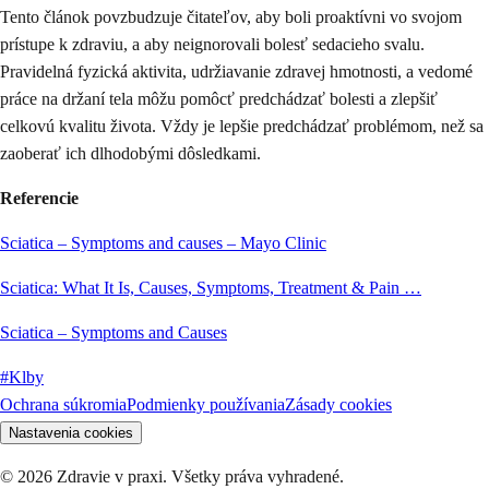
Tento článok povzbudzuje čitateľov, aby boli proaktívni vo svojom
prístupe k zdraviu, a aby neignorovali bolesť sedacieho svalu.
Pravidelná fyzická aktivita, udržiavanie zdravej hmotnosti, a vedomé
práce na držaní tela môžu pomôcť predchádzať bolesti a zlepšiť
celkovú kvalitu života. Vždy je lepšie predchádzať problémom, než sa
zaoberať ich dlhodobými dôsledkami.
Referencie
Sciatica – Symptoms and causes – Mayo Clinic
Sciatica: What It Is, Causes, Symptoms, Treatment & Pain …
Sciatica – Symptoms and Causes
#
Klby
Ochrana súkromia
Podmienky používania
Zásady cookies
Nastavenia cookies
©
2026
Zdravie v praxi. Všetky práva vyhradené.