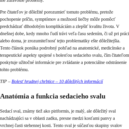
iné zdravotné problémy.
Pre čitateľov je dôležité porozumieť tomuto problému, pretože
pochopenie príčin, symptómov a možností liečby môže pomôcť
predchádzať dlhodobým komplikáciám a zlepšiť kvalitu života. V
dnešnej dobe, kedy mnoho ľudí trávi veľa času sedením, či už pri práci
alebo doma, je zrozumiteľnosť tejto problematiky ešte dôležitejšia.
Tento článok ponúka podrobný pohľad na anatomické, medicínske a
terapeutické aspekty spojené s bolesťou sedacieho svalu, čím čitateľom
poskytuje užitočné informácie pre zvládanie a potenciálne odstránenie
tohto problému.
TIP –
Bolesť hrudnej chrbtice – 10 dôležitých informácií
Anatómia a funkcia sedacieho svalu
Sedací sval, známy tiež ako piriformis, je malý, ale dôležitý sval
nachádzajúci sa v oblasti zadku, presne medzi kosťami panvy a
vrchnej časti stehennej kosti. Tento sval je súčasťou skupiny svalov