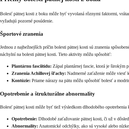
Bolesť pätnej kosti z boku môže byť vyvolaná rôznymi faktormi, vrátan
vyžadujú pozorné posúdenie.
Športové zranenia
Jednou z najbežnejších príčin bolesti pätnej kosti sú zranenia spôsobe
náchylní na bolesti pätnej kosti. Tieto aktivity môžu spôsobiť:
Plantárnu fasciitídu:
Zápal plantárnej fascie, ktorá je širokým
Zranenia Achillovej šľachy:
Nadmerné zaťaženie môže viesť k t
Kontúzie:
Priame nárazy na pätu môžu spôsobiť bolesť a modrin
Opotrebenie a štrukturálne abnormality
Bolesť pätnej kosti môže byť tiež výsledkom dlhodobého opotrebenia k
Opotrebenie:
Dlhodobé zaťažovanie pätnej kosti, či už v dôsle
Abnormality:
Anatomické odchýlky, ako sú vysoké alebo nízke 