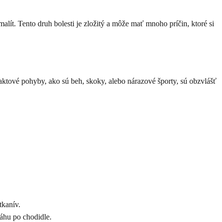
lít. Tento druh bolesti je zložitý a môže mať mnoho príčin, ktoré si
paktové pohyby, ako sú beh, skoky, alebo nárazové športy, sú obzvlášť
tkanív.
áhu po chodidle.