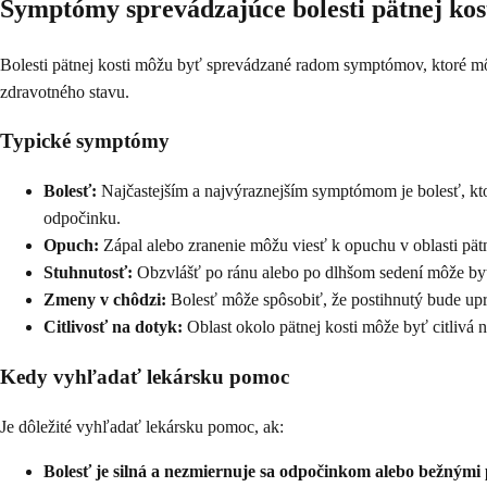
Symptómy sprevádzajúce bolesti pätnej kos
Bolesti pätnej kosti môžu byť sprevádzané radom symptómov, ktoré môžu
zdravotného stavu.
Typické symptómy
Bolesť:
Najčastejším a najvýraznejším symptómom je bolesť, ktor
odpočinku.
Opuch:
Zápal alebo zranenie môžu viesť k opuchu v oblasti pät
Stuhnutosť:
Obzvlášť po ránu alebo po dlhšom sedení môže byť
Zmeny v chôdzi:
Bolesť môže spôsobiť, že postihnutý bude upr
Citlivosť na dotyk:
Oblast okolo pätnej kosti môže byť citlivá n
Kedy vyhľadať lekársku pomoc
Je dôležité vyhľadať lekársku pomoc, ak:
Bolesť je silná a nezmiernuje sa odpočinkom alebo bežnými 