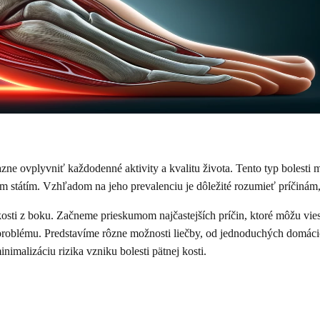
e ovplyvniť každodenné aktivity a kvalitu života. Tento typ bolesti m
m státím. Vzhľadom na jeho prevalenciu je dôležité rozumieť príčiná
kosti z boku. Začneme prieskumom najčastejších príčin, ktoré môžu vie
 problému. Predstavíme rôzne možnosti liečby, od jednoduchých domáci
imalizáciu rizika vzniku bolesti pätnej kosti.