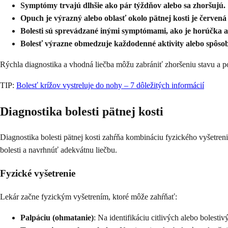
Symptómy trvajú dlhšie ako pár týždňov alebo sa zhoršujú.
Opuch je výrazný alebo oblasť okolo pätnej kosti je červená
Bolesti sú sprevádzané inými symptómami, ako je horúčka a
Bolesť výrazne obmedzuje každodenné aktivity alebo spôsobu
Rýchla diagnostika a vhodná liečba môžu zabrániť zhoršeniu stavu a p
TIP:
Bolesť krížov vystreluje do nohy – 7 dôležitých informácií
Diagnostika bolesti pätnej kosti
Diagnostika bolesti pätnej kosti zahŕňa kombináciu fyzického vyšetre
bolesti a navrhnúť adekvátnu liečbu.
Fyzické vyšetrenie
Lekár začne fyzickým vyšetrením, ktoré môže zahŕňať:
Palpáciu (ohmatanie)
: Na identifikáciu citlivých alebo bolestiv