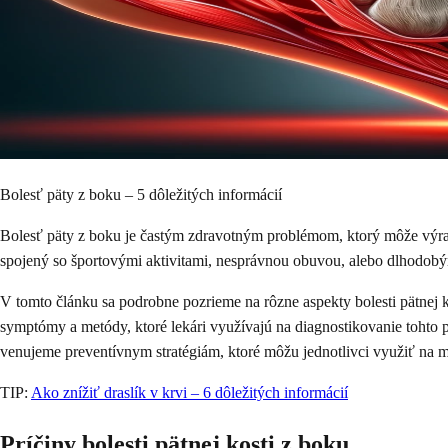
Bolesť päty z boku – 5 dôležitých informácií
Bolesť päty z boku je častým zdravotným problémom, ktorý môže výrazn
spojený so športovými aktivitami, nesprávnou obuvou, alebo dlhodobý
V tomto článku sa podrobne pozrieme na rôzne aspekty bolesti pätnej 
symptómy a metódy, ktoré lekári využívajú na diagnostikovanie tohto
venujeme preventívnym stratégiám, ktoré môžu jednotlivci využiť na min
TIP:
Ako znížiť draslík v krvi – 6 dôležitých informácií
Príčiny bolesti pätnej kosti z boku