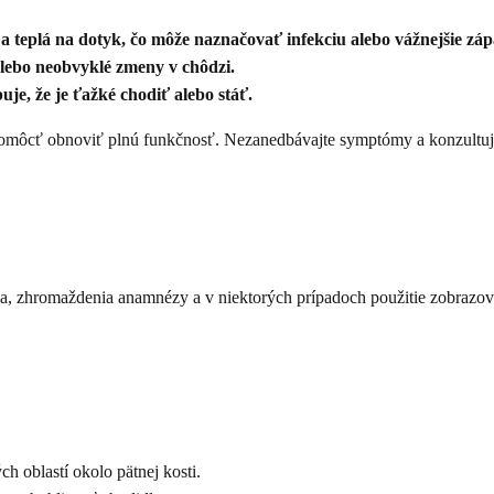
 a teplá na dotyk, čo môže naznačovať infekciu alebo vážnejšie záp
lebo neobvyklé zmeny v chôdzi.
je, že je ťažké chodiť alebo stáť.
omôcť obnoviť plnú funkčnosť. Nezanedbávajte symptómy a konzultujte 
nia, zhromaždenia anamnézy a v niektorých prípadoch použitie zobrazov
ých oblastí okolo pätnej kosti.