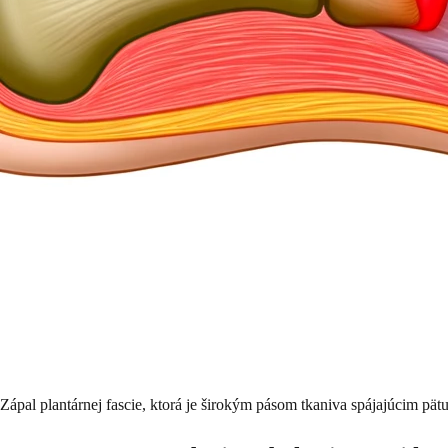
Zápal plantárnej fascie, ktorá je širokým pásom tkaniva spájajúcim pät