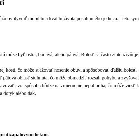
ti
 ovplyvniť mobilitu a kvalitu života postihnutého jedinca. Tieto sympt
á môže byť ostrá, bodavá, alebo pálivá. Bolesť sa často zintenzívňuje 
nej kosti, čo môže sťažovať nosenie obuvi a spôsobovať ďalšiu bolesť.
 pätová oblasť stuhnuta, čo môže obmedziť rozsah pohybu a zvyšovať
avovať svoj spôsob chôdze na zmiernenie nepohodlia, čo môže viesť k 
a dotyk alebo tlak.
protizápalovými liekmi.