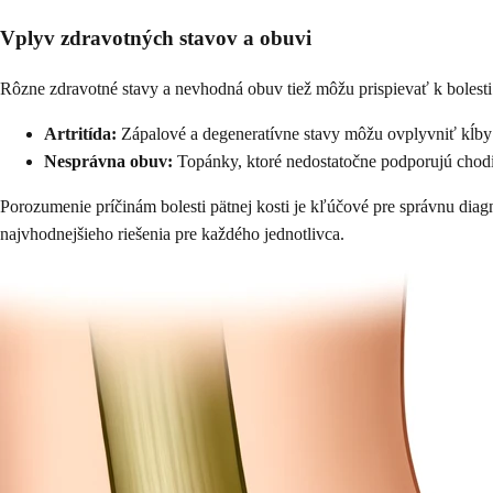
Vplyv zdravotných stavov a obuvi
Rôzne zdravotné stavy a nevhodná obuv tiež môžu prispievať k bolesti 
Artritída:
Zápalové a degeneratívne stavy môžu ovplyvniť kĺby v
Nesprávna obuv:
Topánky, ktoré nedostatočne podporujú chodid
Porozumenie príčinám bolesti pätnej kosti je kľúčové pre správnu diagno
najvhodnejšieho riešenia pre každého jednotlivca.