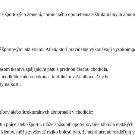
e športových zranení, chronického opotrebenia a štrukturálnych abnorma
né športovými aktivitami. Atleti, ktorí pravidelne vykonávajú vysokoim
 pásom tkaniva spájajúcim pätu s prednou časťou chodidla.
endinitíde alebo dokonca k trhlinám v Achillovej šľache.
y na kosti.
ĺbov alebo štrukturálnych abnormalít v chodidle:
dku práce alebo športu, môže spôsobiť opotrebovanie kĺbov a mäkkých 
klenby, môžu zvyšovať riziko bolesti tým, že neprimerane rozdeľujú v