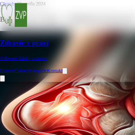
Choroby
26. apríla 2024
Bolesť päty z boku – 5 dôležitých informáci
Zdravie v praxi
Odborné články o zdraví
Domov
Články
Kategórie
Kontakt