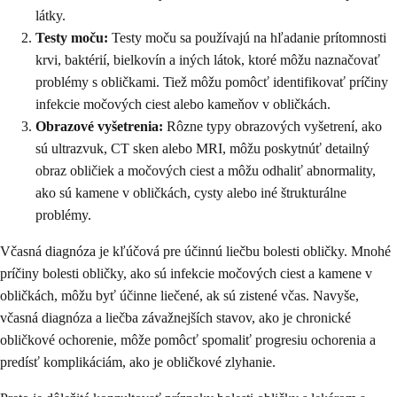
látky.
Testy moču:
Testy moču sa používajú na hľadanie prítomnosti
krvi, baktérií, bielkovín a iných látok, ktoré môžu naznačovať
problémy s obličkami. Tiež môžu pomôcť identifikovať príčiny
infekcie močových ciest alebo kameňov v obličkách.
Obrazové vyšetrenia:
Rôzne typy obrazových vyšetrení, ako
sú ultrazvuk, CT sken alebo MRI, môžu poskytnúť detailný
obraz obličiek a močových ciest a môžu odhaliť abnormality,
ako sú kamene v obličkách, cysty alebo iné štrukturálne
problémy.
Včasná diagnóza je kľúčová pre účinnú liečbu bolesti obličky. Mnohé
príčiny bolesti obličky, ako sú infekcie močových ciest a kamene v
obličkách, môžu byť účinne liečené, ak sú zistené včas. Navyše,
včasná diagnóza a liečba závažnejších stavov, ako je chronické
obličkové ochorenie, môže pomôcť spomaliť progresiu ochorenia a
predísť komplikáciám, ako je obličkové zlyhanie.