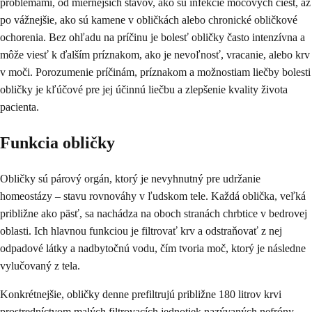
problémami, od miernejšich stavov, ako sú infekcie močových ciest, až
po vážnejšie, ako sú kamene v obličkách alebo chronické obličkové
ochorenia. Bez ohľadu na príčinu je bolesť obličky často intenzívna a
môže viesť k ďalším príznakom, ako je nevoľnosť, vracanie, alebo krv
v moči. Porozumenie príčinám, príznakom a možnostiam liečby bolesti
obličky je kľúčové pre jej účinnú liečbu a zlepšenie kvality života
pacienta.
Funkcia obličky
Obličky sú párový orgán, ktorý je nevyhnutný pre udržanie
homeostázy – stavu rovnováhy v ľudskom tele. Každá oblička, veľká
približne ako päsť, sa nachádza na oboch stranách chrbtice v bedrovej
oblasti. Ich hlavnou funkciou je filtrovať krv a odstraňovať z nej
odpadové látky a nadbytočnú vodu, čím tvoria moč, ktorý je následne
vylučovaný z tela.
Konkrétnejšie, obličky denne prefiltrujú približne 180 litrov krvi
prostredníctvom malých filtrovacích jednotiek nazývaných nefróny.