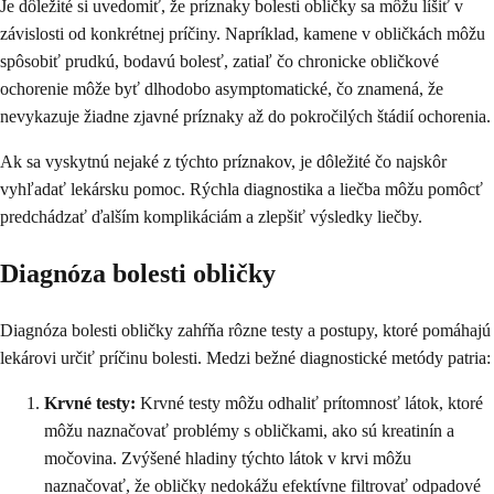
Je dôležité si uvedomiť, že príznaky bolesti obličky sa môžu líšiť v
závislosti od konkrétnej príčiny. Napríklad, kamene v obličkách môžu
spôsobiť prudkú, bodavú bolesť, zatiaľ čo chronicke obličkové
ochorenie môže byť dlhodobo asymptomatické, čo znamená, že
nevykazuje žiadne zjavné príznaky až do pokročilých štádií ochorenia.
Ak sa vyskytnú nejaké z týchto príznakov, je dôležité čo najskôr
vyhľadať lekársku pomoc. Rýchla diagnostika a liečba môžu pomôcť
predchádzať ďalším komplikáciám a zlepšiť výsledky liečby.
Diagnóza bolesti obličky
Diagnóza bolesti obličky zahŕňa rôzne testy a postupy, ktoré pomáhajú
lekárovi určiť príčinu bolesti. Medzi bežné diagnostické metódy patria:
Krvné testy:
Krvné testy môžu odhaliť prítomnosť látok, ktoré
môžu naznačovať problémy s obličkami, ako sú kreatinín a
močovina. Zvýšené hladiny týchto látok v krvi môžu
naznačovať, že obličky nedokážu efektívne filtrovať odpadové