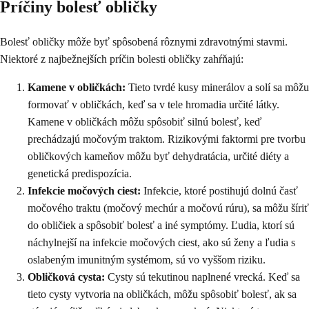
Príčiny bolesť obličky
Bolesť obličky môže byť spôsobená rôznymi zdravotnými stavmi.
Niektoré z najbežnejších príčin bolesti obličky zahŕňajú:
Kamene v obličkách:
Tieto tvrdé kusy minerálov a solí sa môžu
formovať v obličkách, keď sa v tele hromadia určité látky.
Kamene v obličkách môžu spôsobiť silnú bolesť, keď
prechádzajú močovým traktom. Rizikovými faktormi pre tvorbu
obličkových kameňov môžu byť dehydratácia, určité diéty a
genetická predispozícia.
Infekcie močových ciest:
Infekcie, ktoré postihujú dolnú časť
močového traktu (močový mechúr a močovú rúru), sa môžu šíriť
do obličiek a spôsobiť bolesť a iné symptómy. Ľudia, ktorí sú
náchylnejší na infekcie močových ciest, ako sú ženy a ľudia s
oslabeným imunitným systémom, sú vo vyššom riziku.
Obličková cysta:
Cysty sú tekutinou naplnené vrecká. Keď sa
tieto cysty vytvoria na obličkách, môžu spôsobiť bolesť, ak sa