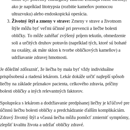
ako je napríklad litotrypsia (rozbitie kameňov pomocou
ultrazvuku) alebo endoskopická operácia.
Životný štýl a zmeny v strave:
Zmeny v strave a životnom
štýle môžu byť veľmi účinné pri prevencii a liečbe bolesti
obličky. To môže zahŕňať zvýšený príjem tekutín, obmedzenie
soli a určitých druhov potravín (napríklad tých, ktoré sú bohaté
na oxaláty, ak máte sklon k tvorbe obličkových kameňov) a
udržiavanie zdravej hmotnosti.
Je dôležité zdôrazniť, že liečba by mala byť vždy individuálne
prispôsobená a riadená lekárom. Lekár dokáže určiť najlepší spôsob
liečby na základe príznakov pacienta, celkového zdravia, príčiny
bolesti obličky a iných relevantných faktorov.
Spolupráca s lekárom a dodržiavanie predpísanej liečby je kľúčové pre
účinnú liečbu bolesti obličky a predchádzanie ďalším komplikáciám.
Zdravý životný štýl a včasná liečba môžu pomôcť zmierniť symptómy,
zlepšiť kvalitu života a udržať obličky zdravé.