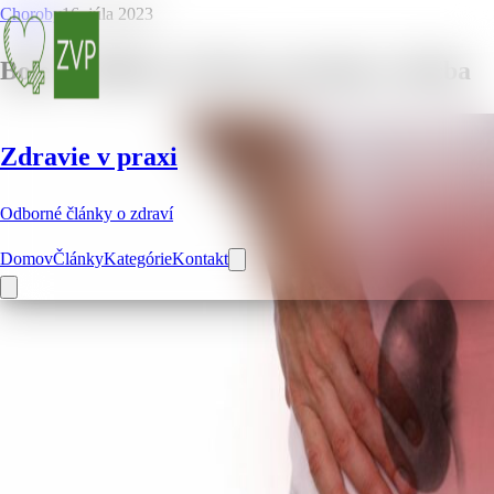
Choroby
16. júla 2023
Bolesť obličky: Príčiny, príznaky a liečba
Zdravie v praxi
Odborné články o zdraví
Domov
Články
Kategórie
Kontakt