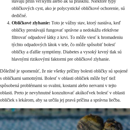
stávajú príliš veľkými alebo ak sa prasknú. Niektoré typy
obličkových cyst, ako je polycystické obličkové ochorenie, sú
dedičné.
Obličkové zlyhanie:
Toto je vážny stav, ktorý nastáva, keď
obličky prestávajú fungovať správne a nedokážu efektívne
filtrovať odpadové látky z krvi. To môže viesť k hromadeniu
týchto odpadových látok v tele, čo môže spôsobiť bolesť
obličky a ďalšie symptómy. Diabetes a vysoký krvný tlak sú
hlavnými rizikovými faktormi pre obličkové zlyhanie.
Dôležité je spomenúť, že nie všetky príčiny bolesti obličky sú spojené
s obličkami samotnými. Bolesť v oblasti obličiek môže byť tiež
spôsobená problémami so svalmi, kostami alebo nervami v tejto
oblasti. Preto je nevyhnutné konzultovať akúkoľvek bolesť v oblasti
obličiek s lekárom, aby sa určila jej pravá príčina a správna liečba.