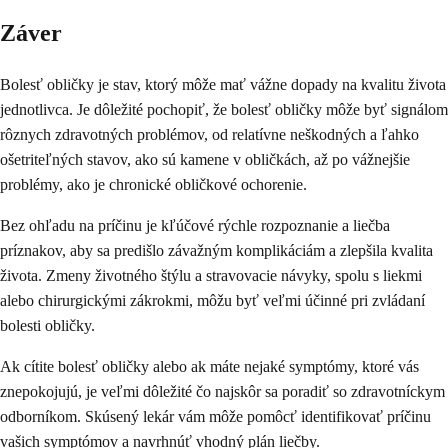
Záver
Bolesť obličky je stav, ktorý môže mať vážne dopady na kvalitu života
jednotlivca. Je dôležité pochopiť, že bolesť obličky môže byť signálom
rôznych zdravotných problémov, od relatívne neškodných a ľahko
ošetriteľných stavov, ako sú kamene v obličkách, až po vážnejšie
problémy, ako je chronické obličkové ochorenie.
Bez ohľadu na príčinu je kľúčové rýchle rozpoznanie a liečba
príznakov, aby sa predišlo závažným komplikáciám a zlepšila kvalita
života. Zmeny životného štýlu a stravovacie návyky, spolu s liekmi
alebo chirurgickými zákrokmi, môžu byť veľmi účinné pri zvládaní
bolesti obličky.
Ak cítite bolesť obličky alebo ak máte nejaké symptómy, ktoré vás
znepokojujú, je veľmi dôležité čo najskôr sa poradiť so zdravotníckym
odborníkom. Skúsený lekár vám môže pomôcť identifikovať príčinu
vašich symptómov a navrhnúť vhodný plán liečby.