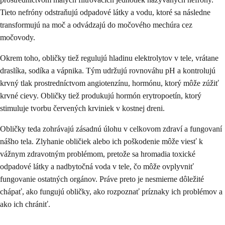
Tieto nefróny odstraňujú odpadové látky a vodu, ktoré sa následne
transformujú na moč a odvádzajú do močového mechúra cez
močovody.
Okrem toho, obličky tiež regulujú hladinu elektrolytov v tele, vrátane
draslíka, sodíka a vápnika. Tým udržujú rovnováhu pH a kontrolujú
krvný tlak prostredníctvom angiotenzínu, hormónu, ktorý môže zúžiť
krvné cievy. Obličky tiež produkujú hormón erytropoetín, ktorý
stimuluje tvorbu červených krviniek v kostnej dreni.
Obličky teda zohrávajú zásadnú úlohu v celkovom zdraví a fungovaní
nášho tela. Zlyhanie obličiek alebo ich poškodenie môže viesť k
vážnym zdravotným problémom, pretože sa hromadia toxické
odpadové látky a nadbytočná voda v tele, čo môže ovplyvniť
fungovanie ostatných orgánov. Práve preto je nesmierne dôležité
chápať, ako fungujú obličky, ako rozpoznať príznaky ich problémov a
ako ich chrániť.