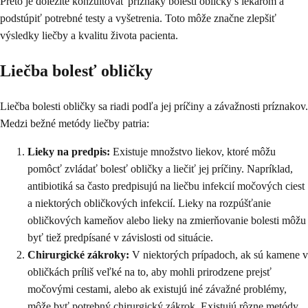
Preto je dôležité konzultovať príznaky bolesti obličky s lekárom a
podstúpiť potrebné testy a vyšetrenia. Toto môže značne zlepšiť
výsledky liečby a kvalitu života pacienta.
Liečba bolesť obličky
Liečba bolesti obličky sa riadi podľa jej príčiny a závažnosti príznakov.
Medzi bežné metódy liečby patria:
Lieky na predpis:
Existuje množstvo liekov, ktoré môžu
pomôcť zvládať bolesť obličky a liečiť jej príčiny. Napríklad,
antibiotiká sa často predpisujú na liečbu infekcií močových ciest
a niektorých obličkových infekcií. Lieky na rozpúšťanie
obličkových kameňov alebo lieky na zmierňovanie bolesti môžu
byť tiež predpísané v závislosti od situácie.
Chirurgické zákroky:
V niektorých prípadoch, ak sú kamene v
obličkách príliš veľké na to, aby mohli prirodzene prejsť
močovými cestami, alebo ak existujú iné závažné problémy,
môže byť potrebný chirurgický zákrok. Existujú rôzne metódy,