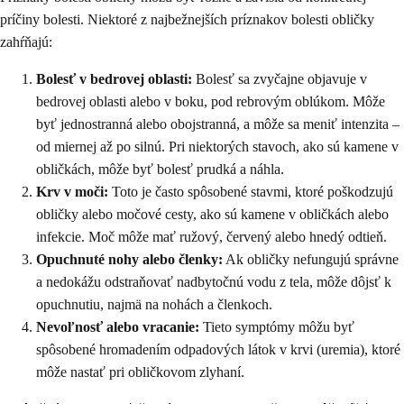
príčiny bolesti. Niektoré z najbežnejších príznakov bolesti obličky
zahŕňajú:
Bolesť v bedrovej oblasti:
Bolesť sa zvyčajne objavuje v
bedrovej oblasti alebo v boku, pod rebrovým oblúkom. Môže
byť jednostranná alebo obojstranná, a môže sa meniť intenzita –
od miernej až po silnú. Pri niektorých stavoch, ako sú kamene v
obličkách, môže byť bolesť prudká a náhla.
Krv v moči:
Toto je často spôsobené stavmi, ktoré poškodzujú
obličky alebo močové cesty, ako sú kamene v obličkách alebo
infekcie. Moč môže mať ružový, červený alebo hnedý odtieň.
Opuchnuté nohy alebo členky:
Ak obličky nefungujú správne
a nedokážu odstraňovať nadbytočnú vodu z tela, môže dôjsť k
opuchnutiu, najmä na nohách a členkoch.
Nevoľnosť alebo vracanie:
Tieto symptómy môžu byť
spôsobené hromadením odpadových látok v krvi (uremia), ktoré
môže nastať pri obličkovom zlyhaní.