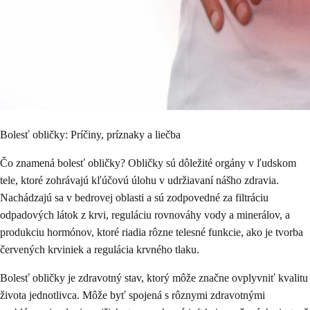
Bolesť obličky: Príčiny, príznaky a liečba
Čo znamená bolesť obličky? Obličky sú dôležité orgány v ľudskom
tele, ktoré zohrávajú kľúčovú úlohu v udržiavaní nášho zdravia.
Nachádzajú sa v bedrovej oblasti a sú zodpovedné za filtráciu
odpadových látok z krvi, reguláciu rovnováhy vody a minerálov, a
produkciu hormónov, ktoré riadia rôzne telesné funkcie, ako je tvorba
červených krviniek a regulácia krvného tlaku.
Bolesť obličky je zdravotný stav, ktorý môže značne ovplyvniť kvalitu
života jednotlivca. Môže byť spojená s rôznymi zdravotnými