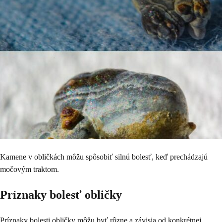
Kamene v obličkách môžu spôsobiť silnú bolesť, keď prechádzajú
močovým traktom.
Príznaky bolesť obličky
Príznaky bolesti obličky môžu byť rôzne a závisia od konkrétnej