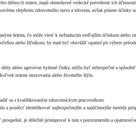
lebo diétnych zmien, majú obmedzené vedecké potvrdenie ich účinnosti 
ovému zlepšeniu zdravotného stavu a trávenia, avšak priame účinky na
anými liekmi, čo môže viesť k nežiaducim vedľajším účinkom alebo zní
pečeňou alebo žlčníkom, by mali byť obzvlášť opatrní pri výbere príro
diéty alebo agresívne bylinné čistky, môžu byť nebezpečné a spôsobiť
koľvek zmene stravovania alebo životného štýlu.
oradiť sa s kvalifikovaným zdravotníckym pracovníkom.
du a pomôcť identifikovať najbezpečnejšie a najúčinnejšie metódy pr
ť prospešné, je dôležité pristupovať k nim s porozumením a opatrnosťo