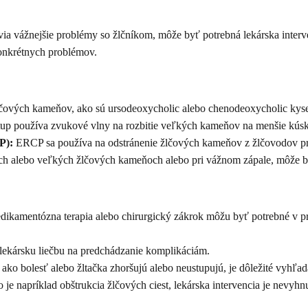
via vážnejšie problémy so žlčníkom, môže byť potrebná lekárska interv
í konkrétnych problémov.
lčových kameňov, ako sú ursodeoxycholic alebo chenodeoxycholic kys
up používa zvukové vlny na rozbitie veľkých kameňov na menšie kúsky,
P):
ERCP sa používa na odstránenie žlčových kameňov z žlčovodov pr
ch alebo veľkých žlčových kameňoch alebo pri vážnom zápale, môže byť
ikamentózna terapia alebo chirurgický zákrok môžu byť potrebné v p
 lekársku liečbu na predchádzanie komplikáciám.
ako bolesť alebo žltačka zhoršujú alebo neustupujú, je dôležité vyhľa
 je napríklad obštrukcia žlčových ciest, lekárska intervencia je nevyhn