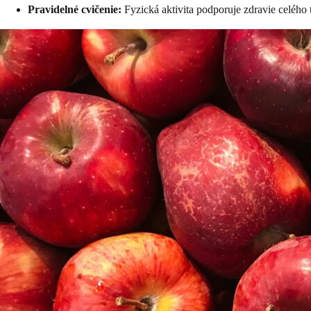
Pravidelné cvičenie:
Fyzická aktivita podporuje zdravie celého t