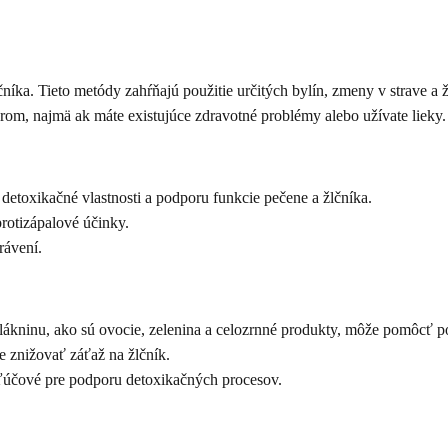
čníka. Tieto metódy zahŕňajú použitie určitých bylín, zmeny v strave a 
rom, najmä ak máte existujúce zdravotné problémy alebo užívate lieky.
detoxikačné vlastnosti a podporu funkcie pečene a žlčníka.
rotizápalové účinky.
rávení.
kninu, ako sú ovocie, zelenina a celozrnné produkty, môže pomôcť po
znižovať záťaž na žlčník.
ľúčové pre podporu detoxikačných procesov.