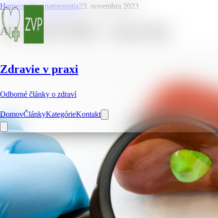
Homeopatia a naturopatia
23. novembra 2023
Ako vyčistiť žlčník – 5 super tipov
Zdravie v praxi
Odborné články o zdraví
Domov
Články
Kategórie
Kontakt