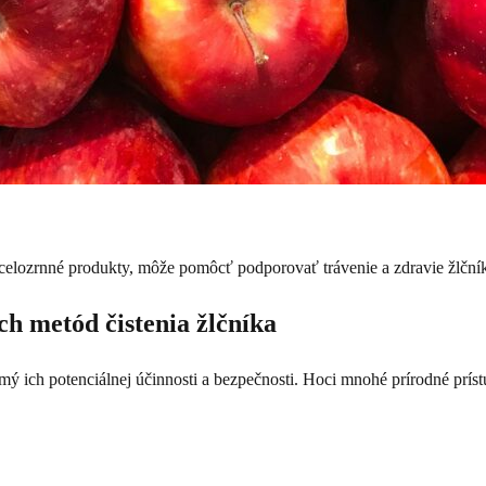
 celozrnné produkty, môže pomôcť podporovať trávenie a zdravie žlční
ch metód čistenia žlčníka
omý ich potenciálnej účinnosti a bezpečnosti. Hoci mnohé prírodné prís