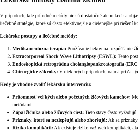
V prípadoch, kde prírodné metódy nie sú dostatočné alebo keď sa obja
liečebné stratégie, ktoré sú často efektívnejšie a cielenejšie pri riešen
Lekárske postupy a liečebné metódy:
Medikamentózna terapia:
Používanie liekov na rozpúšťanie ž
Extracorporeal Shock Wave Lithotripsy (ESWL):
Tento post
Endoskopická retrográdna cholangiopankreatografia (ERC
Chirurgické zákroky:
V niektorých prípadoch, najmä pri častý
Kedy je vhodné zvoliť lekársku intervenciu:
Prítomnosť veľkých alebo početných žlčových kameňov:
Med
metódami.
Zápal žlčníka alebo žlčových ciest:
Tieto stavy často vyžadujú
Príznaky, ktoré sa nezlepšujú alebo zhoršujú:
Ak sa príznaky 
Riziko komplikácií:
Ak existuje riziko vážnych komplikácií, ako