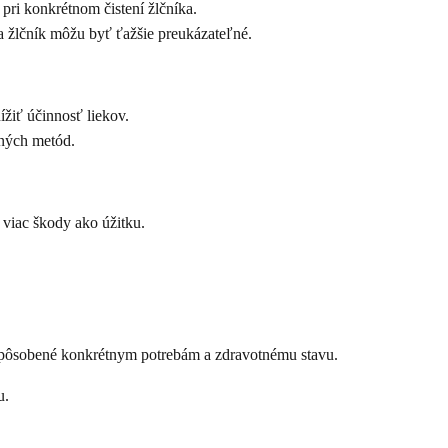
pri konkrétnom čistení žlčníka.
 žlčník môžu byť ťažšie preukázateľné.
žiť účinnosť liekov.
dných metód.
 viac škody ako úžitku.
ispôsobené konkrétnym potrebám a zdravotnému stavu.
u.