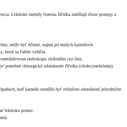
encia. Lekárske metódy čistenia žlčníka zahŕňajú rôzne postupy a
eliny, môže byť účinné, najmä pri malých kameňoch.
 ktoré sa ľahšie vylúčia.
ostredníctvom endoskopu vloženého cez ústa.
 potrebné chirurgické odstránenie žlčníka (cholecystektómia).
rípadoch, keď kameňe nemôžu byť efektívne odstránené prírodnými
dať lekársku pomoc.
utná.