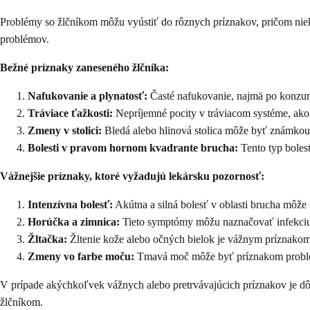
Problémy so žlčníkom môžu vyústiť do rôznych príznakov, pričom niekto
problémov.
Bežné príznaky zaneseného žlčníka:
Nafukovanie a plynatosť:
Časté nafukovanie, najmä po konzum
Tráviace ťažkosti:
Nepríjemné pocity v tráviacom systéme, ako
Zmeny v stolici:
Bledá alebo hlinová stolica môže byť známkou
Bolesti v pravom hornom kvadrante brucha:
Tento typ bolest
Vážnejšie príznaky, ktoré vyžadujú lekársku pozornosť:
Intenzívna bolesť:
Akútna a silná bolesť v oblasti brucha môže 
Horúčka a zimnica:
Tieto symptómy môžu naznačovať infekciu 
Žltačka:
Žltenie kože alebo očných bielok je vážnym príznakom,
Zmeny vo farbe moču:
Tmavá moč môže byť príznakom problé
V prípade akýchkoľvek vážnych alebo pretrvávajúcich príznakov je d
žlčníkom.