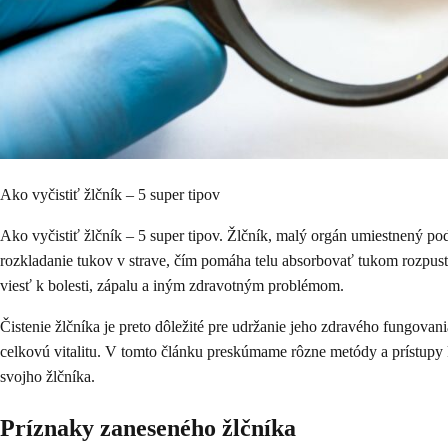
Ako vyčistiť žlčník – 5 super tipov
Ako vyčistiť žlčník – 5 super tipov. Žlčník, malý orgán umiestnený p
rozkladanie tukov v strave, čím pomáha telu absorbovať tukom rozpus
viesť k bolesti, zápalu a iným zdravotným problémom.
Čistenie žlčníka je preto dôležité pre udržanie jeho zdravého fungova
celkovú vitalitu. V tomto článku preskúmame rôzne metódy a prístupy k
svojho žlčníka.
Príznaky zaneseného žlčníka