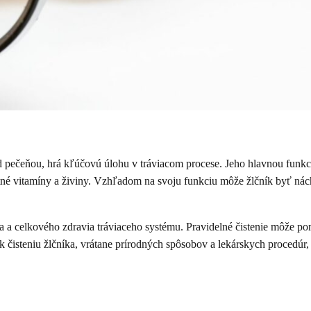
od pečeňou, hrá kľúčovú úlohu v tráviacom procese. Jeho hlavnou funkc
tné vitamíny a živiny. Vzhľadom na svoju funkciu môže žlčník byť ná
nia a celkového zdravia tráviaceho systému. Pravidelné čistenie môže p
 čisteniu žlčníka, vrátane prírodných spôsobov a lekárskych procedúr, 