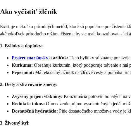
Ako vyčistiť žlčník
Existuje niekoľko prírodných metód, ktoré sú populárne pre čistenie žl
akéhokoľvek prírodného režimu čistenia by ste mali konzultovať s leká
1. Bylinky a doplnky:
Pestrec mariánsky
a artičok:
Tieto bylinky sú známe pre svoje 
Kurkuma:
Obsahuje kurkumín, ktorý podporuje trávenie a má p
Pepermint:
Má relaxačný účinok na žlčové cesty a pomáha pri t
2. Diéty a stravovacie zmeny:
Zvýšený príjem vlákniny:
Konzumácia potravín bohatých na vlá
Redukcia tukov:
Obmedzenie príjmu vysokotučných jedál môže 
Dostatočná hydratácia:
Pitie dostatočného množstva vody je k
3. Životný štýl: