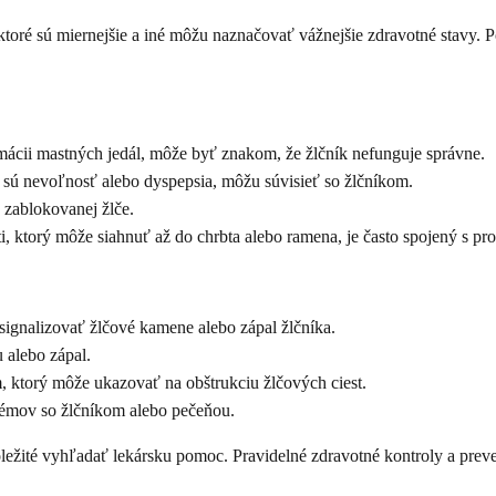
ré sú miernejšie a iné môžu naznačovať vážnejšie zdravotné stavy. Pozn
ácii mastných jedál, môže byť znakom, že žlčník nefunguje správne.
 sú nevoľnosť alebo dyspepsia, môžu súvisieť so žlčníkom.
 zablokovanej žlče.
i, ktorý môže siahnuť až do chrbta alebo ramena, je často spojený s pr
signalizovať žlčové kamene alebo zápal žlčníka.
alebo zápal.
 ktorý môže ukazovať na obštrukciu žlčových ciest.
mov so žlčníkom alebo pečeňou.
ôležité vyhľadať lekársku pomoc. Pravidelné zdravotné kontroly a p