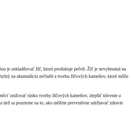
iou je uskladňovať žlč, ktorú produkuje pečeň. Žlč je nevyhnutná na
chylný na akumuláciu nečistôt a tvorbu žlčových kameňov, ktoré môžu
omôcť znižovať riziko tvorby žlčových kameňov, zlepšiť trávenie a
a tiež sa pozrieme na to, ako môžete preventívne udržiavať zdravie