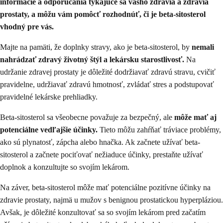
informácie a odporúčania týkajúce sa vášho zdravia a zdravia
prostaty, a môžu vám pomôcť rozhodnúť, či je beta-sitosterol
vhodný pre vás.
Majte na pamäti, že doplnky stravy, ako je beta-sitosterol, by
nemali
nahrádzať zdravý životný štýl a lekársku starostlivosť.
Na
udržanie zdravej prostaty je dôležité dodržiavať zdravú stravu, cvičiť
pravidelne, udržiavať zdravú hmotnosť, zvládať stres a podstupovať
pravidelné lekárske prehliadky.
Beta-sitosterol sa všeobecne považuje za bezpečný, ale
môže mať aj
potenciálne vedľajšie účinky.
Tieto môžu zahŕňať tráviace problémy,
ako sú plynatosť, zápcha alebo hnačka. Ak začnete užívať beta-
sitosterol a začnete pociťovať nežiaduce účinky, prestaňte užívať
doplnok a konzultujte so svojím lekárom.
Na záver, beta-sitosterol môže mať potenciálne pozitívne účinky na
zdravie prostaty, najmä u mužov s benignou prostatickou hyperpláziou.
Avšak, je dôležité konzultovať sa so svojím lekárom pred začatím