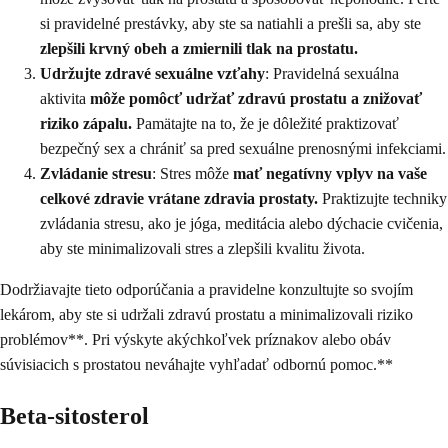
si pravidelné prestávky, aby ste sa natiahli a prešli sa, aby ste
zlepšili krvný obeh a zmiernili tlak na prostatu.
Udržujte zdravé sexuálne vzťahy
: Pravidelná sexuálna
aktivita
môže pomôcť udržať zdravú prostatu a znižovať
riziko zápalu.
Pamätajte na to, že je dôležité praktizovať
bezpečný sex a chrániť sa pred sexuálne prenosnými infekciami.
Zvládanie stresu
: Stres môže
mať negatívny vplyv na vaše
celkové zdravie vrátane zdravia prostaty.
Praktizujte techniky
zvládania stresu, ako je jóga, meditácia alebo dýchacie cvičenia,
aby ste minimalizovali stres a zlepšili kvalitu života.
Dodržiavajte tieto odporúčania a pravidelne konzultujte so svojím
lekárom, aby ste si udržali zdravú prostatu a minimalizovali riziko
problémov**. Pri výskyte akýchkoľvek príznakov alebo obáv
súvisiacich s prostatou neváhajte vyhľadať odbornú pomoc.**
Beta-sitosterol