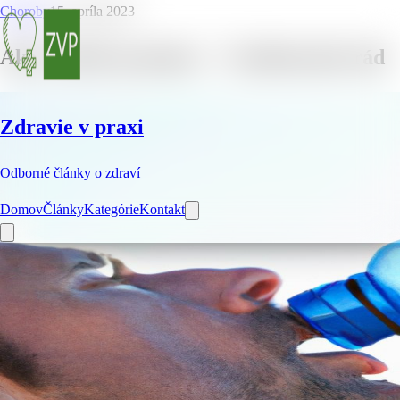
Choroby
15. apríla 2023
Ako vyčistiť prostatu – 7 všeobecných rád
Zdravie v praxi
Odborné články o zdraví
Domov
Články
Kategórie
Kontakt