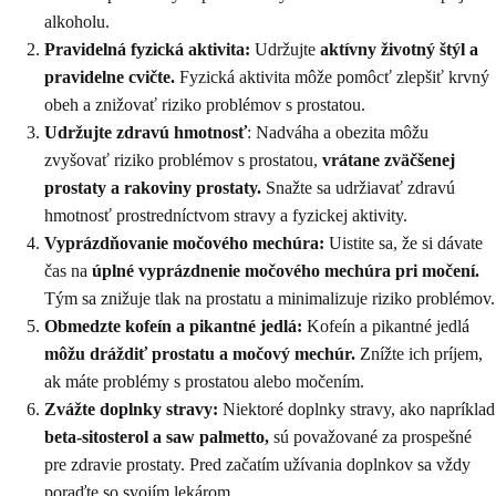
alkoholu.
Pravidelná fyzická aktivita:
Udržujte
aktívny životný štýl a
pravidelne cvičte.
Fyzická aktivita môže pomôcť zlepšiť krvný
obeh a znižovať riziko problémov s prostatou.
Udržujte zdravú hmotnosť
: Nadváha a obezita môžu
zvyšovať riziko problémov s prostatou,
vrátane zväčšenej
prostaty a rakoviny prostaty.
Snažte sa udržiavať zdravú
hmotnosť prostredníctvom stravy a fyzickej aktivity.
Vyprázdňovanie močového mechúra:
Uistite sa, že si dávate
čas na
úplné vyprázdnenie močového mechúra pri močení.
Tým sa znižuje tlak na prostatu a minimalizuje riziko problémov.
Obmedzte kofeín a pikantné jedlá:
Kofeín a pikantné jedlá
môžu dráždiť prostatu a močový mechúr.
Znížte ich príjem,
ak máte problémy s prostatou alebo močením.
Zvážte doplnky stravy:
Niektoré doplnky stravy, ako napríklad
beta-sitosterol a saw palmetto,
sú považované za prospešné
pre zdravie prostaty. Pred začatím užívania doplnkov sa vždy
poraďte so svojím lekárom.