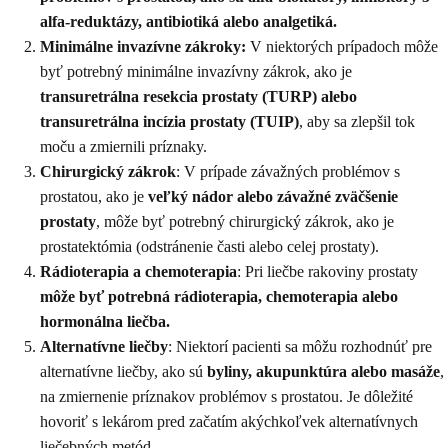
alfa-reduktázy, antibiotiká alebo analgetiká.
Minimálne invazívne zákroky:
V niektorých prípadoch môže
byť potrebný minimálne invazívny zákrok, ako je
transuretrálna resekcia prostaty (TURP) alebo
transuretrálna incízia prostaty (TUIP)
, aby sa zlepšil tok
moču a zmiernili príznaky.
Chirurgický zákrok
: V prípade závažných problémov s
prostatou, ako je
veľký nádor alebo závažné zväčšenie
prostaty
, môže byť potrebný chirurgický zákrok, ako je
prostatektómia (odstránenie časti alebo celej prostaty).
Rádioterapia a chemoterapia
: Pri liečbe rakoviny prostaty
môže byť potrebná rádioterapia, chemoterapia alebo
hormonálna liečba.
Alternatívne liečby
: Niektorí pacienti sa môžu rozhodnúť pre
alternatívne liečby, ako sú
byliny, akupunktúra alebo masáže
,
na zmiernenie príznakov problémov s prostatou. Je dôležité
hovoriť s lekárom pred začatím akýchkoľvek alternatívnych
liečebných metód.