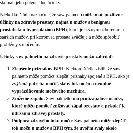
skúmali jeho potenciálne účinky.
Niekoľko štúdií naznačuje, že saw palmetto
môže mať pozitívne
účinky na zdravie prostaty, najmä u mužov s benignou
prostatickou hyperpláziou (BPH)
, ktorá je bežným ochorením u
starších mužov, pri ktorom sa prostata zväčšuje a môže spôsobiť
problémy s močením.
Účinky saw palmetto na zdravie prostaty môžu zahŕňať:
Zlepšenie príznakov BPH
: Niektoré štúdie zistili, že saw
palmetto môže pomôcť zlepšiť príznaky spojené s BPH, ako je
zvýšená potreba močiť, slabý tok moču a neúplné
vyprázdňovanie močového mechúra.
Zníženie zápalu
: Saw palmetto
má protizápalové účinky,
ktoré môžu pomôcť znižovať zápal prostaty a prispieť k
udržaniu zdravej prostaty.
Podpora zdravého toku moču
: Saw palmetto
môže zlepšiť
tok moču u mužov s BPH tým, že uvoľní svaly okolo