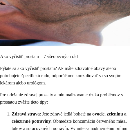
Ako vyčistiť prostatu – 7 všeobecných rád
Pýtate sa ako vyčistiť prostatu? Ak máte zdravotné obavy alebo
potrebujete špecifickú radu, odporúčame konzultovať sa so svojím
lekárom alebo urológom.
Pre udržanie zdravej prostaty a minimalizovanie rizika problémov s
prostatou zvážte tieto tipy:
Zdravá strava
: Jete zdravé jedlá bohaté na
ovocie, zeleninu a
celozrnné potraviny.
Obmedzte konzumáciu červeného mäsa,
tukov a spracovaných potravín. Vyhnite sa nadmernému príjmu