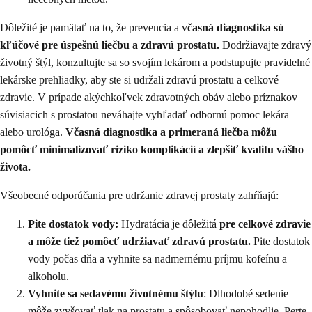
Dôležité je pamätať na to, že prevencia a v
časná diagnostika sú
kľúčové pre úspešnú liečbu a zdravú prostatu.
Dodržiavajte zdravý
životný štýl, konzultujte sa so svojím lekárom a podstupujte pravidelné
lekárske prehliadky, aby ste si udržali zdravú prostatu a celkové
zdravie. V prípade akýchkoľvek zdravotných obáv alebo príznakov
súvisiacich s prostatou neváhajte vyhľadať odbornú pomoc lekára
alebo urológa.
Včasná diagnostika a primeraná liečba môžu
pomôcť minimalizovať riziko komplikácií a zlepšiť kvalitu vášho
života.
Všeobecné odporúčania pre udržanie zdravej prostaty zahŕňajú:
Pite dostatok vody:
Hydratácia je dôležitá
pre celkové zdravie
a môže tiež pomôcť udržiavať zdravú prostatu.
Pite dostatok
vody počas dňa a vyhnite sa nadmernému príjmu kofeínu a
alkoholu.
Vyhnite sa sedavému životnému štýlu
: Dlhodobé sedenie
môže zvyšovať tlak na prostatu a spôsobovať nepohodlie. Perte