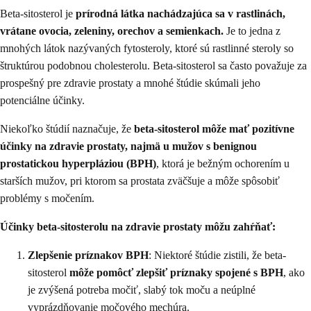
Beta-sitosterol je
prírodná látka nachádzajúca sa v rastlinách,
vrátane ovocia, zeleniny, orechov a semienkach.
Je to jedna z
mnohých látok nazývaných fytosteroly, ktoré sú rastlinné steroly so
štruktúrou podobnou cholesterolu. Beta-sitosterol sa často považuje za
prospešný pre zdravie prostaty a mnohé štúdie skúmali jeho
potenciálne účinky.
Niekoľko štúdií naznačuje, že
beta-sitosterol môže mať pozitívne
účinky na zdravie prostaty, najmä u mužov s benignou
prostatickou hyperpláziou (BPH)
, ktorá je bežným ochorením u
starších mužov, pri ktorom sa prostata zväčšuje a môže spôsobiť
problémy s močením.
Účinky beta-sitosterolu na zdravie prostaty môžu zahŕňať:
Zlepšenie príznakov BPH
: Niektoré štúdie zistili, že beta-
sitosterol
môže pomôcť zlepšiť príznaky spojené s BPH
, ako
je zvýšená potreba močiť, slabý tok moču a neúplné
vyprázdňovanie močového mechúra.