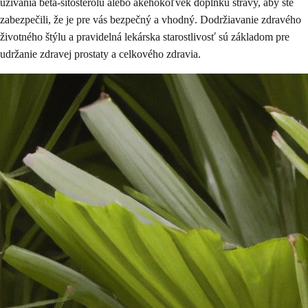
užívania beta-sitosterolu alebo akéhokoľvek doplnku stravy, aby ste
zabezpečili, že je pre vás bezpečný a vhodný. Dodržiavanie zdravého
životného štýlu a pravidelná lekárska starostlivosť sú základom pre
udržanie zdravej prostaty a celkového zdravia.