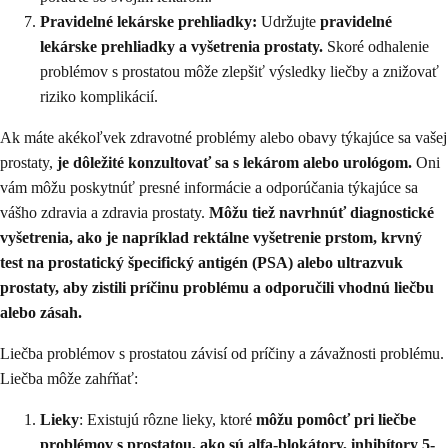
Pravidelné lekárske prehliadky:
Udržujte
pravidelné
lekárske prehliadky a vyšetrenia prostaty.
Skoré odhalenie
problémov s prostatou môže zlepšiť výsledky liečby a znižovať
riziko komplikácií.
Ak máte akékoľvek zdravotné problémy alebo obavy týkajúce sa vašej
prostaty,
je dôležité konzultovať sa s lekárom alebo urológom.
Oni
vám môžu poskytnúť presné informácie a odporúčania týkajúce sa
vášho zdravia a zdravia prostaty.
Môžu tiež navrhnúť diagnostické
vyšetrenia, ako je napríklad rektálne vyšetrenie prstom, krvný
test na prostatický špecifický antigén (PSA) alebo ultrazvuk
prostaty, aby zistili príčinu problému a odporučili vhodnú liečbu
alebo zásah.
Liečba problémov s prostatou závisí od príčiny a závažnosti problému.
Liečba môže zahŕňať:
Lieky
: Existujú rôzne lieky, ktoré
môžu pomôcť pri liečbe
problémov s prostatou, ako sú alfa-blokátory, inhibítory 5-