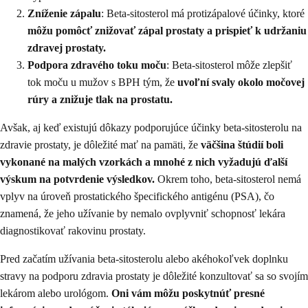
Zníženie zápalu
: Beta-sitosterol má protizápalové účinky, ktoré
môžu pomôcť znižovať zápal prostaty a prispieť k udržaniu
zdravej prostaty.
Podpora zdravého toku moču
: Beta-sitosterol môže zlepšiť
tok moču u mužov s BPH tým, že
uvoľní svaly okolo močovej
rúry a znižuje tlak na prostatu.
Avšak, aj keď existujú dôkazy podporujúce účinky beta-sitosterolu na
zdravie prostaty, je dôležité mať na pamäti, že
väčšina štúdií boli
vykonané na malých vzorkách a mnohé z nich vyžadujú ďalší
výskum na potvrdenie výsledkov.
Okrem toho, beta-sitosterol nemá
vplyv na úroveň prostatického špecifického antigénu (PSA), čo
znamená, že jeho užívanie by nemalo ovplyvniť schopnosť lekára
diagnostikovať rakovinu prostaty.
Pred začatím užívania beta-sitosterolu alebo akéhokoľvek doplnku
stravy na podporu zdravia prostaty je dôležité konzultovať sa so svojím
lekárom alebo urológom.
Oni vám môžu poskytnúť presné