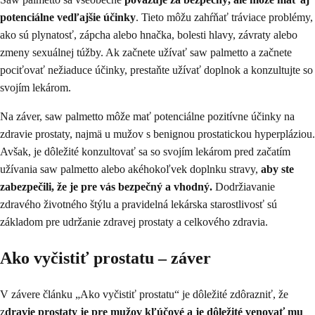
potenciálne vedľajšie účinky
. Tieto môžu zahŕňať tráviace problémy,
ako sú plynatosť, zápcha alebo hnačka, bolesti hlavy, závraty alebo
zmeny sexuálnej túžby. Ak začnete užívať saw palmetto a začnete
pociťovať nežiaduce účinky, prestaňte užívať doplnok a konzultujte so
svojím lekárom.
Na záver, saw palmetto môže mať potenciálne pozitívne účinky na
zdravie prostaty, najmä u mužov s benignou prostatickou hyperpláziou.
Avšak, je dôležité konzultovať sa so svojím lekárom pred začatím
užívania saw palmetto alebo akéhokoľvek doplnku stravy,
aby ste
zabezpečili, že je pre vás bezpečný a vhodný.
Dodržiavanie
zdravého životného štýlu a pravidelná lekárska starostlivosť sú
základom pre udržanie zdravej prostaty a celkového zdravia.
Ako vyčistiť prostatu – záver
V závere článku „Ako vyčistiť prostatu“ je dôležité zdôrazniť, že
z
dravie prostaty je pre mužov kľúčové a je dôležité venovať mu