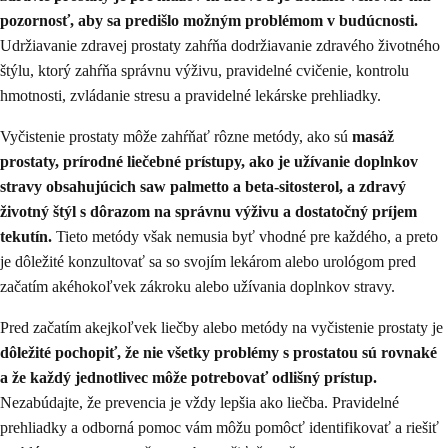
pozornosť, aby sa predišlo možným problémom v budúcnosti.
Udržiavanie zdravej prostaty zahŕňa dodržiavanie zdravého životného
štýlu, ktorý zahŕňa správnu výživu, pravidelné cvičenie, kontrolu
hmotnosti, zvládanie stresu a pravidelné lekárske prehliadky.
Vyčistenie prostaty môže zahŕňať rôzne metódy, ako sú
masáž
prostaty, prírodné liečebné prístupy, ako je užívanie doplnkov
stravy obsahujúcich saw palmetto a beta-sitosterol, a zdravý
životný štýl s dôrazom na správnu výživu a dostatočný príjem
tekutín.
Tieto metódy však nemusia byť vhodné pre každého, a preto
je dôležité konzultovať sa so svojím lekárom alebo urológom pred
začatím akéhokoľvek zákroku alebo užívania doplnkov stravy.
Pred začatím akejkoľvek liečby alebo metódy na vyčistenie prostaty je
dôležité pochopiť, že nie všetky problémy s prostatou sú rovnaké
a že každý jednotlivec môže potrebovať odlišný prístup.
Nezabúdajte, že prevencia je vždy lepšia ako liečba. Pravidelné
prehliadky a odborná pomoc vám môžu pomôcť identifikovať a riešiť