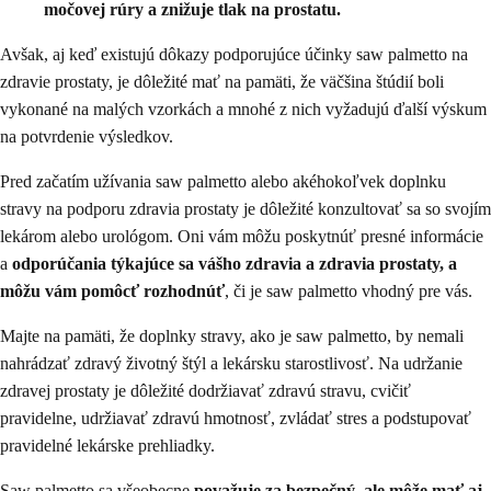
močovej rúry a znižuje tlak na prostatu.
Avšak, aj keď existujú dôkazy podporujúce účinky saw palmetto na
zdravie prostaty, je dôležité mať na pamäti, že väčšina štúdií boli
vykonané na malých vzorkách a mnohé z nich vyžadujú ďalší výskum
na potvrdenie výsledkov.
Pred začatím užívania saw palmetto alebo akéhokoľvek doplnku
stravy na podporu zdravia prostaty je dôležité konzultovať sa so svojím
lekárom alebo urológom. Oni vám môžu poskytnúť presné informácie
a
odporúčania týkajúce sa vášho zdravia a zdravia prostaty, a
môžu vám pomôcť rozhodnúť
, či je saw palmetto vhodný pre vás.
Majte na pamäti, že doplnky stravy, ako je saw palmetto, by nemali
nahrádzať zdravý životný štýl a lekársku starostlivosť. Na udržanie
zdravej prostaty je dôležité dodržiavať zdravú stravu, cvičiť
pravidelne, udržiavať zdravú hmotnosť, zvládať stres a podstupovať
pravidelné lekárske prehliadky.
Saw palmetto sa všeobecne
považuje za bezpečný, ale môže mať aj