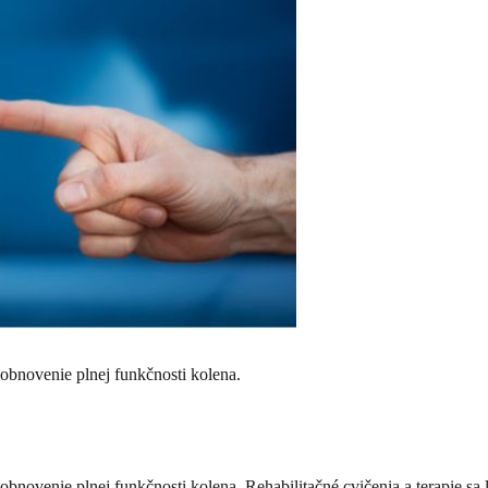
 obnovenie plnej funkčnosti kolena.
bnovenie plnej funkčnosti kolena. Rehabilitačné cvičenia a terapie sa lí