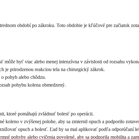
strednom období po zákroku. Toto obdobie je kľúčové pre začiatok zota
sť môže byť viac alebo menej intenzívna v závislosti od rozsahu vyko
je prirodzenou reakciou tela na chirurgický zákrok.
e o pohyb alebo chôdzu.
rozsah pohybu kolena obmedzený.
sti, ktoré pomáhajú zvládnuť bolesť po operácii.
né koleno v zvýšenej polohe, aby sa zmiernil opuch a podporilo zotave
žovať opuch a bolesť. Ľad by sa mal aplikovať podľa odporúčaní le
mné pohyby alebo cvičenia povolené, aby sa podporila mobilita a zame