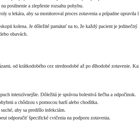
 na posilnenie a zlepšenie rozsahu pohybu.
roly u lekára, aby sa monitoroval proces zotavenia a prípadne upravila l
kopii kolena. Je dôležité pamätať na to, že každý pacient je jedinečný
alebo obavách.
 fázami, od krátkodobého cez strednodobé až po dlhodobé zotavenie. Ka
uch intenzívnejšie. Dôležitá je správna bolestivá liečba a odpočinok.
hybmi a chôdzou s pomocou barlí alebo chodítka.
 suché, aby sa predišlo infekciám.
eut odporučiť špecifické cvičenia na podporu zotavenia.