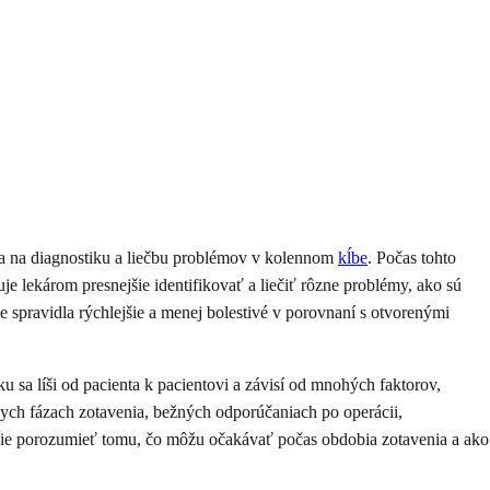
va na diagnostiku a liečbu problémov v kolennom
kĺbe
. Počas tohto
e lekárom presnejšie identifikovať a liečiť rôzne problémy, ako sú
e spravidla rýchlejšie a menej bolestivé v porovnaní s otvorenými
 sa líši od pacienta k pacientovi a závisí od mnohých faktorov,
nych fázach zotavenia, bežných odporúčaniach po operácii,
šie porozumieť tomu, čo môžu očakávať počas obdobia zotavenia a ako