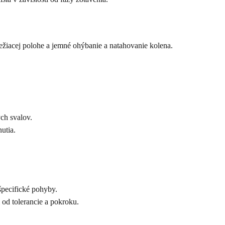
ežiacej polohe a jemné ohýbanie a natahovanie kolena.
ch svalov.
utia.
špecifické pohyby.
 od tolerancie a pokroku.