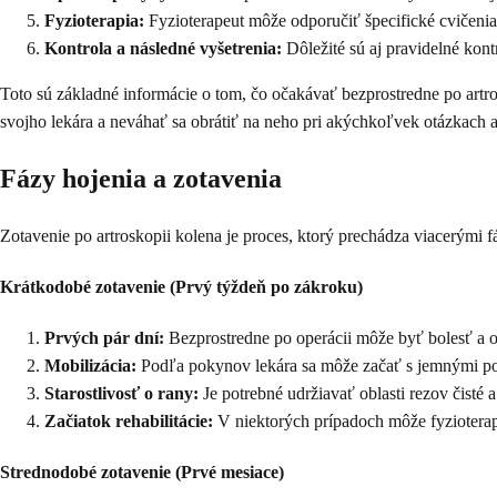
Fyzioterapia:
Fyzioterapeut môže odporučiť špecifické cvičenia
Kontrola a následné vyšetrenia:
Dôležité sú aj pravidelné kont
Toto sú základné informácie o tom, čo očakávať bezprostredne po artros
svojho lekára a neváhať sa obrátiť na neho pri akýchkoľvek otázkach 
Fázy hojenia a zotavenia
Zotavenie po artroskopii kolena je proces, ktorý prechádza viacerými
Krátkodobé zotavenie (Prvý týždeň po zákroku)
Prvých pár dní:
Bezprostredne po operácii môže byť bolesť a op
Mobilizácia:
Podľa pokynov lekára sa môže začať s jemnými po
Starostlivosť o rany:
Je potrebné udržiavať oblasti rezov čisté a
Začiatok rehabilitácie:
V niektorých prípadoch môže fyzioterap
Strednodobé zotavenie (Prvé mesiace)