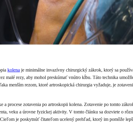
opia
kolena
je minimálne invazívny chirurgický zákrok, ktorý sa použí
cez malé rezy, aby mohol preskúmať vnútro kĺbu. Táto technika umožňuj
ďaka menším rezom, ktoré artroskopická chirurgia vyžaduje, je zotaveni
a procese zotavenia po artroskopii kolena. Zotavenie po tomto zákroku
ta, veku a úrovne fyzickej aktivity. V tomto článku sa dozviete o rôz
Cieľom je poskytnúť čitateľom ucelený prehľad, ktorý im pomôže lep