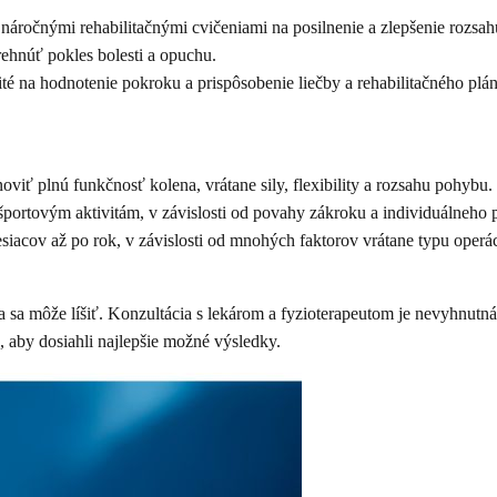
 náročnými rehabilitačnými cvičeniami na posilnenie a zlepšenie rozsa
ehnúť pokles bolesti a opuchu.
ité na hodnotenie pokroku a prispôsobenie liečby a rehabilitačného plá
iť plnú funkčnosť kolena, vrátane sily, flexibility a rozsahu pohybu.
portovým aktivitám, v závislosti od povahy zákroku a individuálneho 
acov až po rok, v závislosti od mnohých faktorov vrátane typu operác
ia sa môže líšiť. Konzultácia s lekárom a fyzioterapeutom je nevyhnutn
 aby dosiahli najlepšie možné výsledky.