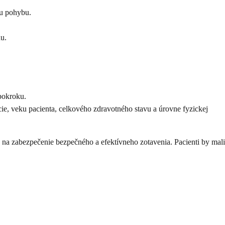
hu pohybu.
nu.
pokroku.
ie, veku pacienta, celkového zdravotného stavu a úrovne fyzickej
á na zabezpečenie bezpečného a efektívneho zotavenia. Pacienti by mali