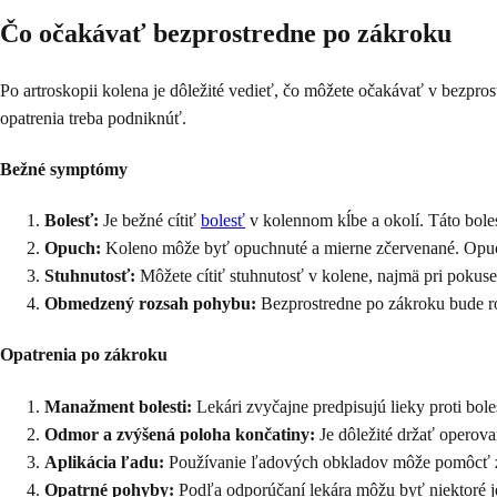
Čo očakávať bezprostredne po zákroku
Po artroskopii kolena je dôležité vedieť, čo môžete očakávať v bezpro
opatrenia treba podniknúť.
Bežné symptómy
Bolesť:
Je bežné cítiť
bolesť
v kolennom kĺbe a okolí. Táto bole
Opuch:
Koleno môže byť opuchnuté a mierne zčervenané. Opuch 
Stuhnutosť:
Môžete cítiť stuhnutosť v kolene, najmä pri pokus
Obmedzený rozsah pohybu:
Bezprostredne po zákroku bude 
Opatrenia po zákroku
Manažment bolesti:
Lekári zvyčajne predpisujú lieky proti bole
Odmor a zvýšená poloha končatiny:
Je dôležité držať operova
Aplikácia ľadu:
Používanie ľadových obkladov môže pomôcť zni
Opatrné pohyby:
Podľa odporúčaní lekára môžu byť niektoré je