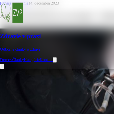
Fitness a cvicenie
14. decembra 2023
Ako dlho bolí koleno po artroskopií – 6 dôl
Zdravie v praxi
Odborné články o zdraví
Domov
Články
Kategórie
Kontakt