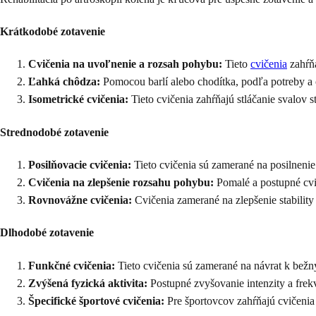
Krátkodobé zotavenie
Cvičenia na uvoľnenie a rozsah pohybu:
Tieto
cvičenia
zahŕňa
Ľahká chôdza:
Pomocou barlí alebo chodítka, podľa potreby a 
Isometrické cvičenia:
Tieto cvičenia zahŕňajú stláčanie svalov 
Strednodobé zotavenie
Posilňovacie cvičenia:
Tieto cvičenia sú zamerané na posilnenie
Cvičenia na zlepšenie rozsahu pohybu:
Pomalé a postupné cvič
Rovnovážne cvičenia:
Cvičenia zamerané na zlepšenie stability
Dlhodobé zotavenie
Funkčné cvičenia:
Tieto cvičenia sú zamerané na návrat k bežn
Zvýšená fyzická aktivita:
Postupné zvyšovanie intenzity a frekv
Špecifické športové cvičenia:
Pre športovcov zahŕňajú cvičenia š