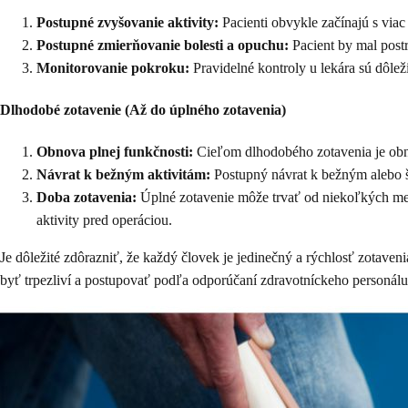
Postupné zvyšovanie aktivity:
Pacienti obvykle začínajú s viac
Postupné zmierňovanie bolesti a opuchu:
Pacient by mal postr
Monitorovanie pokroku:
Pravidelné kontroly u lekára sú dôlež
Dlhodobé zotavenie (Až do úplného zotavenia)
Obnova plnej funkčnosti:
Cieľom dlhodobého zotavenia je obnov
Návrat k bežným aktivitám:
Postupný návrat k bežným alebo š
Doba zotavenia:
Úplné zotavenie môže trvať od niekoľkých mesi
aktivity pred operáciou.
Je dôležité zdôrazniť, že každý človek je jedinečný a rýchlosť zotaven
byť trpezliví a postupovať podľa odporúčaní zdravotníckeho personálu,