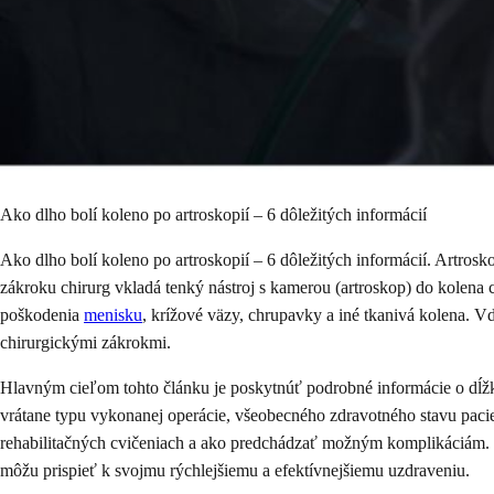
Ako dlho bolí koleno po artroskopií – 6 dôležitých informácií
Ako dlho bolí koleno po artroskopií – 6 dôležitých informácií. Artrosk
zákroku chirurg vkladá tenký nástroj s kamerou (artroskop) do kolena 
poškodenia
menisku
, krížové väzy, chrupavky a iné tkanivá kolena. V
chirurgickými zákrokmi.
Hlavným cieľom tohto článku je poskytnúť podrobné informácie o dĺžke 
vrátane typu vykonanej operácie, všeobecného zdravotného stavu pacien
rehabilitačných cvičeniach a ako predchádzať možným komplikáciám. 
môžu prispieť k svojmu rýchlejšiemu a efektívnejšiemu uzdraveniu.