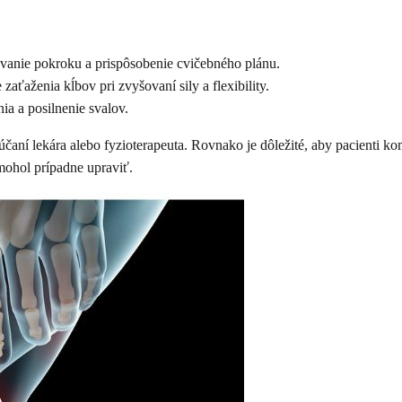
ovanie pokroku a prispôsobenie cvičebného plánu.
aťaženia kĺbov pri zvyšovaní sily a flexibility.
ia a posilnenie svalov.
rúčaní lekára alebo fyzioterapeuta. Rovnako je dôležité, aby pacienti 
mohol prípadne upraviť.