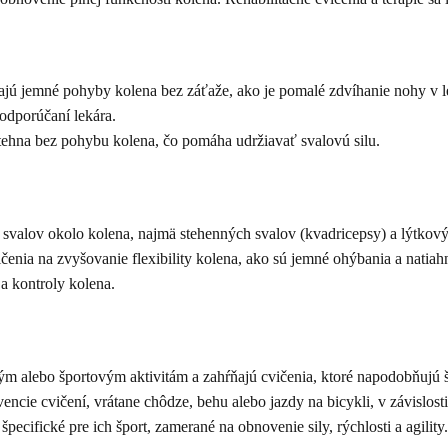
jú jemné pohyby kolena bez záťaže, ako je pomalé zdvíhanie nohy v l
odporúčaní lekára.
stehna bez pohybu kolena, čo pomáha udržiavať svalovú silu.
 svalov okolo kolena, najmä stehenných svalov (kvadricepsy) a lýtkový
enia na zvyšovanie flexibility kolena, ako sú jemné ohýbania a natiahn
 a kontroly kolena.
ým alebo športovým aktivitám a zahŕňajú cvičenia, ktoré napodobňujú 
encie cvičení, vrátane chôdze, behu alebo jazdy na bicykli, v závislosti
pecifické pre ich šport, zamerané na obnovenie sily, rýchlosti a agility.