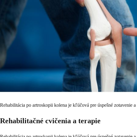
Rehabilitácia po artroskopii kolena je kľúčová pre úspešné zotavenie a
Rehabilitačné cvičenia a terapie
Rehabilitácia po artroskopii kolena je kľúčová pre úspešné zotavenie a o