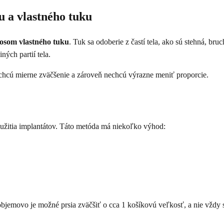
 a vlastného tuku
osom vlastného tuku
. Tuk sa odoberie z častí tela, ako sú stehná, bru
ných partií tela.
chcú mierne zväčšenie a zároveň nechcú výrazne meniť proporcie.
oužitia implantátov. Táto metóda má niekoľko výhod:
bjemovo je možné prsia zväčšiť o cca 1 košíkovú veľkosť, a nie vždy s