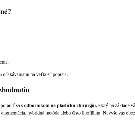
dné?
enie.
i očakávaniami na veľkosť poprsia.
zhodnutiu
 poradiť sa s
odborníkom na plastickú chirurgiu
, ktorý na základe v
ná augmentácia, hybridná metóda alebo čisto lipofilling. Navyše vás o