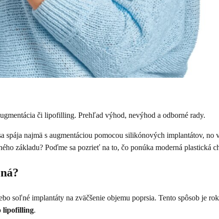
augmentácia či lipofilling. Prehľad výhod, nevýhod a odborné rady.
a spája najmä s augmentáciou pomocou silikónových implantátov, no v 
vného základu? Poďme sa pozrieť na to, čo ponúka moderná plastická ch
ená?
lebo soľné implantáty na zväčšenie objemu poprsia. Tento spôsob je rok
o
lipofilling
.