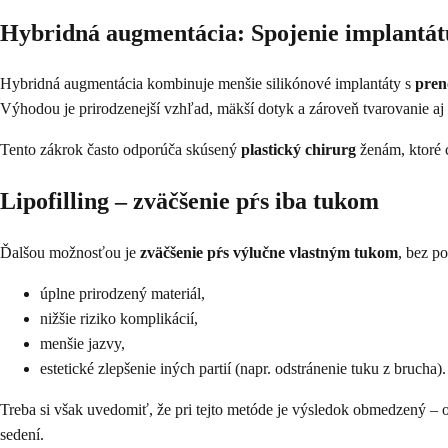
Hybridná augmentácia: Spojenie implantátu
Hybridná augmentácia kombinuje menšie silikónové implantáty s
pren
Výhodou je prirodzenejší vzhľad, mäkší dotyk a zároveň tvarovanie aj i
Tento zákrok často odporúča skúsený
plastický chirurg
ženám, ktoré 
Lipofilling – zväčšenie pŕs iba tukom
Ďalšou možnosťou je
zväčšenie pŕs výlučne vlastným tukom
, bez p
úplne prirodzený materiál,
nižšie riziko komplikácií,
menšie jazvy,
estetické zlepšenie iných partií (napr. odstránenie tuku z brucha).
Treba si však uvedomiť, že pri tejto metóde je výsledok obmedzený – o
sedení.