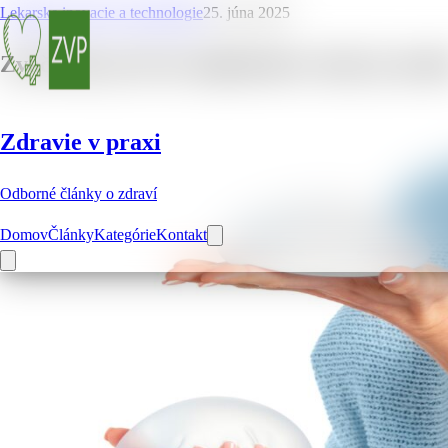
Lekarske inovacie a technologie
25. júna 2025
Zväčšenie pŕs bez implantátov (nie) je mož
Zdravie v praxi
Odborné články o zdraví
Domov
Články
Kategórie
Kontakt