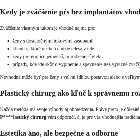
Kedy je zväčšenie pŕs bez implantátov vho
Zväčšenie vlastným tukom je vhodné najmä pre:
ženy s dostatočnými tukovými zásobami,
klientky, ktoré nechcú cudzie telesá v tele,
ženy preferujúce jemnejší, prirodzenejší efekt,
prípady, kde ide skôr o vyplnenie a spevnenie než výrazné zväčš
Nevhodné môže byť pre ženy s veľmi štíhlou postavou alebo s veľkým
Plastický chirurg ako kľúč k správnemu ro
Každá metóda má svoje výhody aj obmedzenia. Práve preto je dôležité
P****lastický chirurg
vám odporučí, či je pre vás vhodnejšia tradič
Estetika áno, ale bezpečne a odborne