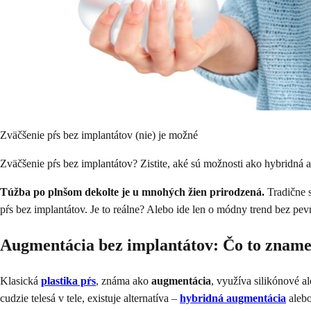
Zväčšenie pŕs bez implantátov (nie) je možné
Zväčšenie pŕs bez implantátov? Zistite, aké sú možnosti ako hybridná 
Túžba po plnšom dekolte je u mnohých žien prirodzená.
Tradične s
pŕs bez implantátov. Je to reálne? Alebo ide len o módny trend bez pe
Augmentácia bez implantátov: Čo to znam
Klasická
plastika pŕs
, známa ako
augmentácia
, využíva silikónové a
cudzie telesá v tele, existuje alternatíva –
hybridná augmentácia
aleb