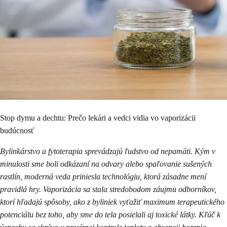
Stop dymu a dechtu: Prečo lekári a vedci vidia vo vaporizácii
budúcnosť
Bylinkárstvo a fytoterapia sprevádzajú ľudstvo od nepamäti. Kým v
minulosti sme boli odkázaní na odvary alebo spaľovanie sušených
rastlín, moderná veda priniesla technológiu, ktorá zásadne mení
pravidlá hry. Vaporizácia sa stala stredobodom záujmu odborníkov,
ktorí hľadajú spôsoby, ako z byliniek vyťažiť maximum terapeutického
potenciálu bez toho, aby sme do tela posielali aj toxické látky. Kľúč k