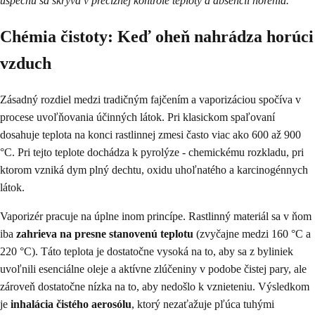
úspechu sa skrýva v precíznej kontrole teploty a absencii horenia.
Chémia čistoty: Keď oheň nahrádza horúci
vzduch
Zásadný rozdiel medzi tradičným fajčením a vaporizáciou spočíva v
procese uvoľňovania účinných látok. Pri klasickom spaľovaní
dosahuje teplota na konci rastlinnej zmesi často viac ako 600 až 900
°C. Pri tejto teplote dochádza k pyrolýze - chemickému rozkladu, pri
ktorom vzniká dym plný dechtu, oxidu uhoľnatého a karcinogénnych
látok.
Vaporizér pracuje na úplne inom princípe. Rastlinný materiál sa v ňom
iba
zahrieva na presne stanovenú teplotu
(zvyčajne medzi 160 °C a
220 °C). Táto teplota je dostatočne vysoká na to, aby sa z byliniek
uvoľnili esenciálne oleje a aktívne zlúčeniny v podobe čistej pary, ale
zároveň dostatočne nízka na to, aby nedošlo k vznieteniu. Výsledkom
je
inhalácia čistého aerosólu
, ktorý nezaťažuje pľúca tuhými