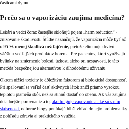
časticami dymu.
Prečo sa o vaporizáciu zaujíma medicína?
Lekári a vedci čoraz častejšie skloňujú pojem „harm reduction“ -
znižovanie škodlivosti. Štúdie naznačujú, že vaporizácia môže byť až
o
95 % menej škodlivá než fajčenie
, pretože eliminuje drvivú
väčšinu vedľajších produktov horenia. Pre pacientov, ktorí využívajú
bylinky na zmiernenie bolesti, úzkosti alebo pri nespavosti, je táto
metóda bezpečnejšou alternatívou k dlhodobému užívaniu.
Okrem nižšej toxicity je dôležitým faktorom aj biologická dostupnosť.
Pri spaľovaní sa veľká časť aktívnych látok zničí priamo vysokou
teplotou plameňa skôr, než sa stihnú dostať do obehu. Ak vás zaujíma
detailnejšie porovnanie a to,
ako funguje vapovanie a aké sú s ním
skúsenosti
, odborné blogy ponúkajú hlbší vhľad do tejto problematiky
z pohľadu zdravia aj praktického využitia.