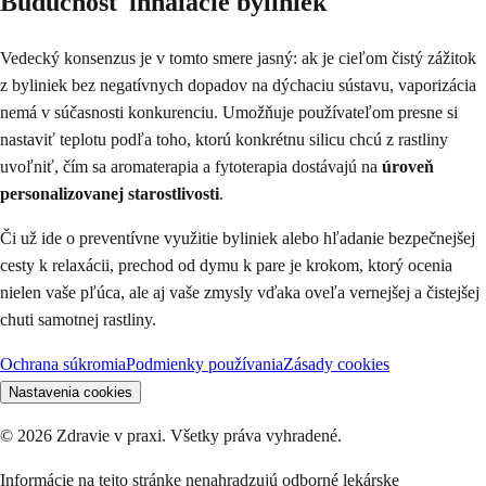
Budúcnosť inhalácie byliniek
Vedecký konsenzus je v tomto smere jasný: ak je cieľom čistý zážitok
z byliniek bez negatívnych dopadov na dýchaciu sústavu, vaporizácia
nemá v súčasnosti konkurenciu. Umožňuje používateľom presne si
nastaviť teplotu podľa toho, ktorú konkrétnu silicu chcú z rastliny
uvoľniť, čím sa aromaterapia a fytoterapia dostávajú na
úroveň
personalizovanej starostlivosti
.
Či už ide o preventívne využitie byliniek alebo hľadanie bezpečnejšej
cesty k relaxácii, prechod od dymu k pare je krokom, ktorý ocenia
nielen vaše pľúca, ale aj vaše zmysly vďaka oveľa vernejšej a čistejšej
chuti samotnej rastliny.
Ochrana súkromia
Podmienky používania
Zásady cookies
Nastavenia cookies
©
2026
Zdravie v praxi. Všetky práva vyhradené.
Informácie na tejto stránke nenahradzujú odborné lekárske