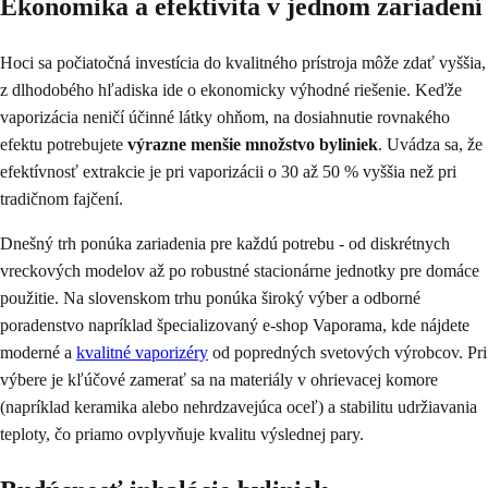
Ekonomika a efektivita v jednom zariadení
Hoci sa počiatočná investícia do kvalitného prístroja môže zdať vyššia,
z dlhodobého hľadiska ide o ekonomicky výhodné riešenie. Keďže
vaporizácia neničí účinné látky ohňom, na dosiahnutie rovnakého
efektu potrebujete
výrazne menšie množstvo byliniek
. Uvádza sa, že
efektívnosť extrakcie je pri vaporizácii o 30 až 50 % vyššia než pri
tradičnom fajčení.
Dnešný trh ponúka zariadenia pre každú potrebu - od diskrétnych
vreckových modelov až po robustné stacionárne jednotky pre domáce
použitie. Na slovenskom trhu ponúka široký výber a odborné
poradenstvo napríklad špecializovaný e-shop Vaporama, kde nájdete
moderné a
kvalitné vaporizéry
od popredných svetových výrobcov. Pri
výbere je kľúčové zamerať sa na materiály v ohrievacej komore
(napríklad keramika alebo nehrdzavejúca oceľ) a stabilitu udržiavania
teploty, čo priamo ovplyvňuje kvalitu výslednej pary.