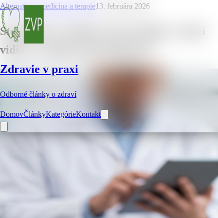
Alternativna medicina a terapie
13. februára 2026
Stop dymu a dechtu: Prečo lekári a vedci
vidia vo vaporizácii budúcnosť
Zdravie v praxi
Odborné články o zdraví
Domov
Články
Kategórie
Kontakt